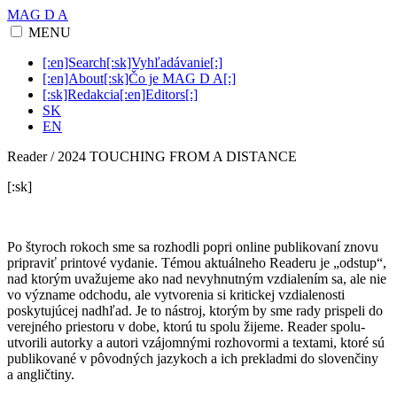
MAG D A
MENU
[:en]Search[:sk]Vyhľadávanie[:]
[:en]About[:sk]Čo je MAG D A[:]
[:sk]Redakcia[:en]Editors[:]
SK
EN
Reader / 2024 TOUCHING FROM A DISTANCE
[:sk]
Po štyroch rokoch sme sa rozhodli popri online publikovaní znovu
pripraviť printové vydanie. Témou aktuálneho Readeru je „odstup“,
nad ktorým uvažujeme ako nad nevyhnutným vzdialením sa, ale nie
vo význame odchodu, ale vytvorenia si kritickej vzdialenosti
poskytujúcej nadhľad. Je to nástroj, ktorým by sme rady prispeli do
verejného priestoru v dobe, ktorú tu spolu žijeme. Reader spolu-
utvorili autorky a autori vzájomnými rozhovormi a textami, ktoré sú
publikované v pôvodných jazykoch a ich prekladmi do slovenčiny
a angličtiny.