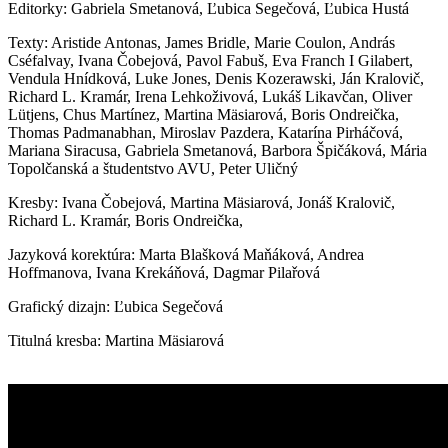
Editorky: Gabriela Smetanová, Ľubica Segečová, Ľubica Hustá
Texty: Aristide Antonas, James Bridle, Marie Coulon, András
Cséfalvay, Ivana Čobejová, Pavol Fabuš, Eva Franch I Gilabert,
Vendula Hnídková, Luke Jones, Denis Kozerawski, Ján Kralovič,
Richard L. Kramár, Irena Lehkoživová, Lukáš Likavčan,
Oliver
Lütjens,
Chus Martínez,
Martina Mäsiarová,
Boris Ondreička,
Thomas Padmanabhan,
Miroslav Pazdera, Katarína Pirháčová,
Mariana Siracusa, Gabriela Smetanová, Barbora Špičáková,
Mária
Topolčanská a študentstvo AVU,
Peter Uličný
Kresby: Ivana Čobejová, Martina Mäsiarová,
Jonáš
Kralovič,
Richard L. Kramár, Boris Ondreička,
Jazyková korektúra: Marta Blašková Maňáková, Andrea
Hoffmanova, Ivana Krekáňová, Dagmar Pilařová
Grafický dizajn: Ľubica Segečová
Titulná kresba: Martina Mäsiarová