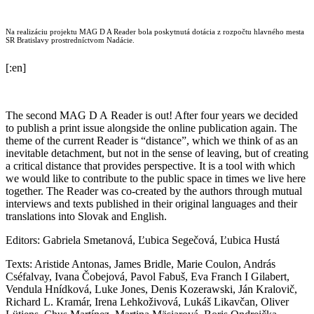
Na realizáciu projektu MAG D A Reader bola poskytnutá dotácia z rozpočtu hlavného mesta
SR Bratislavy prostredníctvom Nadácie.
[:en]
The second MAG D A Reader is out! After four years we decided
to publish a print issue alongside the online publication again. The
theme of the current Reader is “distance”, which we think of as an
inevitable detachment, but not in the sense of leaving, but of creating
a critical distance that provides perspective. It is a tool with which
we would like to contribute to the public space in times we live here
together. The Reader was co-created by the authors through mutual
interviews and texts published in their original languages and their
translations into Slovak and English.
Editors: Gabriela Smetanová, Ľubica Segečová, Ľubica Hustá
Texts: Aristide Antonas, James Bridle, Marie Coulon, András
Cséfalvay, Ivana Čobejová, Pavol Fabuš, Eva Franch I Gilabert,
Vendula Hnídková, Luke Jones, Denis Kozerawski, Ján Kralovič,
Richard L. Kramár, Irena Lehkoživová, Lukáš Likavčan,
Oliver