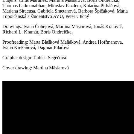
Lütjens,
Chus Martínez,
Martina Mäsiarová,
Boris Ondreička,
Thomas Padmanabhan,
Miroslav Pazdera, Katarína Pirháčová,
Mariana Siracusa, Gabriela Smetanová, Barbora Špičáková,
Mária
Topolčanská a študentstvo AVU,
Peter Uličný
Drawings: Ivana Čobejová, Martina Mäsiarová,
Jonáš
Kralovič,
Richard L. Kramár, Boris Ondreička,
Proofreading: Marta Blašková Maňáková, Andrea Hoffmanova,
Ivana Krekáňová, Dagmar Pilařová
Graphic design: Ľubica Segečová
Cover drawing: Martina Mäsiarová