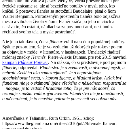
architektúra bulvárov a pasáži vtedy vytvorila priestor nielen pre
fyzické strácanie sa, ale aj bezcieľne potulky v mysli toho, kto
kráčal. S postavou flanéra sa stotožnill Baudelaire, písal o ňom
Walter Benjamin. Prirodzeným prostredím flanéra bolo odjakživa
mesto a vibrácia života v ňom. Flanér kráča po jeho uliciach a
nasáva to, čo ostatní, náhliaci sa za povinnosťami, nestihnú z
rýchlosti svojho tela a mysle postrehnúť.
Nie je to tak dávno, čo sa
flâneur
vrátil na scénu populárnej kultúry.
Spätne pozorujem, že je vo vzduchu už dobrých pár rokov: pojem
sa objavuje v móde, v literatúre, v hashtagoch. Umelecký riaditeľ
módnej značky
Hermés
, Pierre-Alexis Dumas, pre rok 2015 navrhol
kampaň
Flâneur Forever
. Na otázku, čo si predstavuje pod pojmom
flânerie
, odpovedal:
Flanérstvo je o zvedavosti, o otvorenej mysli, a
nebratí všetkého ako samozrejmosť. Je o neprestajnom
spochybňovaní sveta, v ktorom žijeme, a hľadaní krásy. Avšak byť
flanérom nie je o skúmaní úplne všetkého a následnom rozpustení sa
– naopak, je to vedomé hľadanie toho, čo je pre nás dobré, čo
rezonuje s našim vnútorným svetom. Flanérstvo nie je o nečinnosti,
o ničnerobení, je to neustále pátranie po esencii vecí okolo nás.
Američanka v Taliansku, Ruth Orkin, 1951, zdroj:
https://www.theguardian.com/cities/2016/jul/29/female-flaneur-
women-reclaim-streets