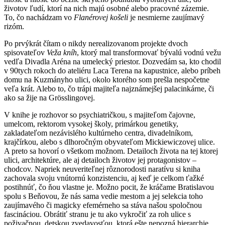
životov ľudí, ktorí na nich majú osobné alebo pracovné zázemie.
To, čo nachádzam vo
Flanérovej košeli
je nesmierne zaujímavý
rizóm.
Po prvýkrát čítam o nikdy nerealizovanom projekte dvoch
spisovateľov
Veža kníh
, ktorý mal transformovať bývalú vodnú vežu
vedľa Divadla Aréna na umelecký priestor. Dozvedám sa, kto chodil
v 90tych rokoch do ateliéru Laca Terena na kapustnice, alebo príbeh
domu na Kuzmányho ulici, okolo ktorého som prešla nespočetne
veľa krát. Alebo to, čo trápi majiteľa najznámejšej palacinkárne, či
ako sa žije na Grösslingovej.
V knihe je rozhovor so psychiatričkou, s majiteľom čajovne,
umelcom, rektorom vysokej školy, primárkou genetiky,
zakladateľom nezávislého kultúrneho centra, divadelníkom,
krajčírkou, alebo s dlhoročným obyvateľom Mickiewiczovej ulice.
A preto sa hovorí o všetkom možnom. Detailoch života na tej ktorej
ulici, architektúre, ale aj detailoch životov jej protagonistov –
chodcov. Napriek neuveriteľnej rôznorodosti naratívu si kniha
zachovala svoju vnútornú konzistenciu, aj keď je celkom ťažké
postihnúť, čo ňou vlastne je. Možno pocit, že kráčame Bratislavou
spolu s Beňovou, že nás sama vedie mestom a jej selekcia toho
zaujímavého či magicky efemérneho sa stáva našou spoločnou
fascináciou. Obrátiť stranu je tu ako vykročiť za roh ulice s
poživačnou, detskou zvedavosťou, ktorá ešte nepozná hierarchie