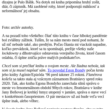
dizajnu je Palo Bálik. Na dotyk mi kniha pripomína hrubý zošit,
diár, či zápisník. Má zaoblené rohy, ktoré podporujú mäkkosť a
neformálnosť jej obsahu.
Foto: archív autorky.
A na pozadí toho všetkého: čítať túto knihu v čase hlbokej pandémie
bol zvláštny zážitok. Tuším, že sa nám mesto mení pod nohami, že
už nič nebude také, ako predtým. Počas čítania mi viackrát napadne,
koľko prevádzok, ktoré sa tu spomínajú, prežije všetky naše
lockdowny
a dlhotrvajúce odstavenia verejného života, ktoré časom
oslabia, či úplne zničia práve malých podnikateľov.
Chcel som si prečítať knihu o svojom meste. Ale žiadna nebola, tak
som si ju musel napísať sám
.
To povedal Egon Bondy
počas krstu
jeho knihy Agónie/Epizóda ‘96 pred takmer 25 rokmi.
Flanérova
košeľa
sa takto stala aj vzácnym záznamom Bratislavy spred roku
2020. Tak, ako kniha Egona Bondyho zanechala silnú správu o
meste vo fenomenálnom období 90tych rokov, Bratislava v knihe
Jany Beňovej je krehký hmyz utopený v jantáre, správa o stave vecí
v konkrétnom časopriestore. O pár mesiacov už asi bude veľa vecí
úplne inak, alebo vôbec.