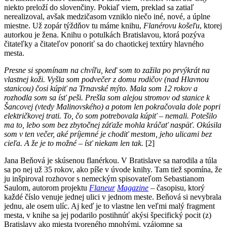
niekto preloží do slovenčiny. Pokiaľ viem, preklad sa zatiaľ
nerealizoval, avšak medzičasom vzniklo niečo iné, nové, a úplne
miestne. Už zopár týždňov tu máme knihu,
Flanérovu košeľu
, ktorej
autorkou je žena. Knihu o potulkách Bratislavou, ktorá pozýva
čitateľky a čitateľov ponoriť sa do chaotickej textúry hlavného
mesta.
Presne si spomínam na chvíľu, keď som to zažila po prvýkrát na
vlastnej koži. Vyšla som podvečer z domu rodičov (nad Hlavnou
stanicou) čosi kúpiť na Trnavské mýto. Mala som 12 rokov a
rozhodla som sa ísť peši. Prešla som alejou stromov od stanice k
Šancovej (vtedy Malinovského) a potom len pokračovala dole popri
električkovej trati. To, čo som potrebovala kúpiť – nemali. Potešilo
ma to, lebo som bez zbytočnej záťaže mohla kráčať naspäť. Okúsila
som v ten večer, aké príjemné je chodiť mestom, jeho ulicami bez
cieľa. A že je to možné –
ísť niekam len tak.
[2]
Jana Beňová je skúsenou flanérkou. V Bratislave sa narodila a túla
sa po nej už 35 rokov, ako píše v úvode knihy. Tam tiež spomína, že
ju inšpiroval rozhovor s nemeckým spisovateľom Sebastianom
Saulom, autorom projektu
Flaneur
Magazine
– časopisu, ktorý
každé číslo venuje jednej ulici v jednom meste. Beňová si nevybrala
jednu, ale osem ulíc. Aj keď je to vlastne len veľmi malý fragment
mesta, v knihe sa jej podarilo postihnúť akýsi špecifický pocit (z)
Bratislavy ako miesta tvoreného mnohými, vzájomne sa