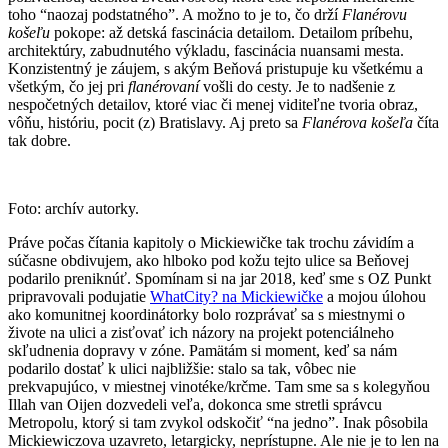
toho “naozaj podstatného”. A možno to je to, čo drží
Flanérovu
košeľu
pokope: až detská fascinácia detailom. Detailom príbehu,
architektúry, zabudnutého výkladu, fascinácia nuansami mesta.
Konzistentný je záujem, s akým Beňová pristupuje ku všetkému a
všetkým, čo jej pri
flanérovaní
vošli do cesty. Je to nadšenie z
nespočetných detailov, ktoré viac či menej viditeľne tvoria obraz,
vôňu, históriu, pocit (z) Bratislavy. Aj preto sa
Flanérova košeľa
číta
tak dobre.
Foto: archív autorky.
Práve počas čítania kapitoly o Mickiewičke tak trochu závidím a
súčasne obdivujem, ako hlboko pod kožu tejto ulice sa Beňovej
podarilo preniknúť. Spomínam si na jar 2018, keď sme s OZ Punkt
pripravovali podujatie
WhatCity? na Mickiewičke
a mojou úlohou
ako komunitnej koordinátorky bolo rozprávať sa s miestnymi o
živote na ulici a zisťovať ich názory na projekt potenciálneho
skľudnenia dopravy v zóne. Pamätám si moment, keď sa nám
podarilo dostať k ulici najbližšie: stalo sa tak, vôbec nie
prekvapujúco, v miestnej vinotéke/krčme. Tam sme sa s kolegyňou
Illah van Oijen dozvedeli veľa, dokonca sme stretli správcu
Metropolu, ktorý si tam zvykol odskočiť “na jedno”. Inak pôsobila
Mickiewiczova uzavreto, letargicky, neprístupne. Ale nie je to len na