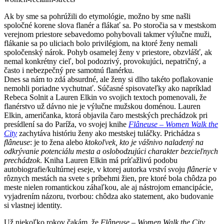
Ak by sme sa pohrúžili do etymológie, možno by sme našli
spoločné korene slova flanér a flákať sa. Po storočia sa v mestskom
verejnom priestore sebavedomo pohybovali takmer výlučne muži,
flákanie sa po uliciach bolo privilégiom, na ktoré ženy nemali
spoločenský nárok. Pohyb osamelej ženy v priestore, obzvlášť, ak
nemal konkrétny cieľ, bol podozrivý, provokujúci, nepatričný, a
často i nebezpečný pre samotnú flanérku.
Dnes sa nám to zdá absurdné, ale ženy si dlho takéto poflakovanie
nemohli poriadne vychutnať. Súčasné spisovateľky ako napríklad
Rebeca Solnit a Lauren Elkin vo svojich textoch pomenovali, že
flanérstvo už dávno nie je výlučne mužskou doménou. Lauren
Elkin, američanka, ktorá objavila čaro mestských prechádzok pri
presídlení sa do Paríža, vo svojej knihe
Flâneuse
–
Women Walk the
City
zachytáva históriu ženy ako mestskej tuláčky. Prichádza s
flâneuse
: je to žena alebo
ktokoľvek, kto je vášnivo naladený na
odkrývanie potenciálu mesta a oslobodzujúci charakter bezcieľnych
prechádzok
. Kniha Lauren Elkin má príťažlivú podobu
autobiografie/kultúrnej eseje, v ktorej autorka vrství svoju
flânerie
v
rôznych mestách na svete s príbehmi žien, pre ktoré bola chôdza po
meste nielen romantickou záhaľkou, ale aj nástrojom emancipácie,
vyjadrením názoru, tvorbou: chôdza ako statement, ako budovanie
si vlastnej identity.
Už niekoľko rokov čakám, že
Flâneuse – Women Walk the City