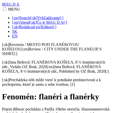
MAG D A
MENU
[:en]Search[:sk]Vyhľadávanie[:]
[:en]About[:sk]Čo je MAG D A[:]
[:sk]Redakcia[:en]Editors[:]
SK
EN
[:sk]Recenzia / MESTO POD FLANÉROVOU
KOŠEĽOU[:en]Review / CITY UNDER THE FLANEUR’S
SHIRT[:]
[:sk]Jana Beňová: FLANÉROVA KOŠEĽA, 8 ½ bratislavských
ulíc, Vydalo OZ Brak, 2020[:en]Jana Beňová: FLANÉROVA
KOŠEĽA, 8 ½ bratislavských ulíc, Published by OZ Brak, 2020[:]
[:sk]Prechádzka nôh môže viesť k potulkám predstavivosti a k
pochopeniu, ktoré je samo o sebe tvorbou. [1]
Fenomén: flanéri a flanérky
Pojem
flâneur
pochádza z Paríža 19teho storočia. Haussmannovská