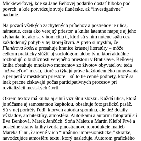
Mickiewičovej, kde sa Jane Beňovej podarilo dostať hlboko pod
povrch, a kde potvrdzuje svoje flanérske, až “investigatívne”
nadanie.
Na pozadí všetkých zachytených príbehov a postrehov je ulica,
námestie, cesta ako verejný priestor, a kniha latentne mapuje aj jeho
zlyhania, to, ako sa v ňom cítia tí, ktorí sú s ním nútene spätí cez
každodenný pohyb v tej ktorej štvrti. A preto si myslím, že
Flanérova košeľa
presahuje hranice krásnej literatúry – môže
celkom prakticky slúžiť aj sociológom alebo tým, ktorí aktuálne
rozhodujú o budúcnosti verejného priestoru v Bratislave. Beňovej
kniha obsahuje množstvo momentov zo životov obyvateľov, teda
“užívateľov” mesta, ktoré sa týkajú práve každodenného fungovania
a peripetií v mestskom priestore – sú to tie cenné podnety, ktoré sa
inak pracne získavajú počas participatívnych procesov pri
revitalizácií mestských štvrtí.
Okrem textov má kniha aj silnú vizuálnu zložku. Každá ulica, ktorá
je súčasne aj samostatnou kapitolou, obsahuje fotografickú pasáž.
Sú v nej portréty ľudí, ktorých autorka spomína, ale tiež detaily
výkladov, architektúry, atmosféra. Autorkami a autormi fotografií sú
Eva Benková, Marek Jančúch, Soňa Maletz a Martin Kleibl Prvé a
posledné strany knihy tvoria plnostranové reprodukcie malieb
Mareka Cinu, čarovné v ich “urbánno-impresionistickej” skratke,
navodzujúce atmosféru textu, ktorý nasleduje. Autorom grafického