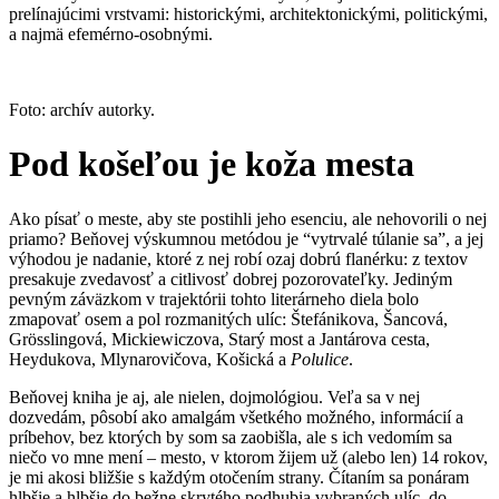
prelínajúcimi vrstvami: historickými, architektonickými, politickými,
a najmä efemérno-osobnými.
Foto: archív autorky.
Pod košeľou je koža mesta
Ako písať o meste, aby ste postihli jeho esenciu, ale nehovorili o nej
priamo? Beňovej výskumnou metódou je “vytrvalé túlanie sa”, a jej
výhodou je nadanie, ktoré z nej robí ozaj dobrú flanérku: z textov
presakuje zvedavosť a citlivosť dobrej pozorovateľky. Jediným
pevným záväzkom v trajektórii tohto literárneho diela bolo
zmapovať osem a pol rozmanitých ulíc: Štefánikova, Šancová,
Grösslingová, Mickiewiczova, Starý most a Jantárova cesta,
Heydukova, Mlynarovičova, Košická a
Polulice
.
Beňovej kniha je aj, ale nielen, dojmológiou. Veľa sa v nej
dozvedám, pôsobí ako amalgám všetkého možného, informácií a
príbehov, bez ktorých by som sa zaobišla, ale s ich vedomím sa
niečo vo mne mení – mesto, v ktorom žijem už (alebo len) 14 rokov,
je mi akosi bližšie s každým otočením strany. Čítaním sa ponáram
hlbšie a hlbšie do bežne skrytého podhubia vybraných ulíc, do