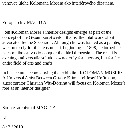
venovať úlohe Kolomana Mosera ako interiérového dizajnéra.
Zdroj: archív MAG D A.
[:en]Koloman Moser’s interior designs emerge as part of the
concept of the Gesamtkunstwerk – that is, the total work of art –
advocated by the Secession. Although he was trained as a painter, it
was precisely for this reason that, beginning in 1898, he turned his
back on the canvas to conquer the third dimension. The result is
exciting and versatile solutions – not only for interiors, but for the
entire field of arts and crafts.
In his lecture accompanying the exhibition KOLOMAN MOSER:
A Universal Artist Between Gustav Klimt and Josef Hoffmann,
guest curator Christian Witt-Dörring will focus on Koloman Moser’s
role as an interior designer.
Source: archive of MAG D A.
[:]
8 / 2 / 2019