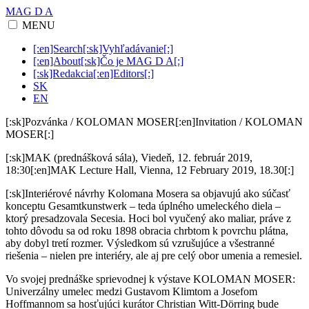
MAG D A
MENU
[:en]Search[:sk]Vyhľadávanie[:]
[:en]About[:sk]Čo je MAG D A[:]
[:sk]Redakcia[:en]Editors[:]
SK
EN
[:sk]Pozvánka / KOLOMAN MOSER[:en]Invitation / KOLOMAN
MOSER[:]
[:sk]MAK (prednášková sála), Viedeň, 12. február 2019,
18:30[:en]MAK Lecture Hall, Vienna, 12 February 2019, 18.30[:]
[:sk]Interiérové návrhy Kolomana Mosera sa objavujú ako súčasť
konceptu Gesamtkunstwerk – teda úplného umeleckého diela –
ktorý presadzovala Secesia. Hoci bol vyučený ako maliar, práve z
tohto dôvodu sa od roku 1898 obracia chrbtom k povrchu plátna,
aby dobyl tretí rozmer. Výsledkom sú vzrušujúce a všestranné
riešenia – nielen pre interiéry, ale aj pre celý obor umenia a remesiel.
Vo svojej prednáške sprievodnej k výstave KOLOMAN MOSER:
Univerzálny umelec medzi Gustavom Klimtom a Josefom
Hoffmannom sa hosťujúci kurátor Christian Witt-Dörring bude