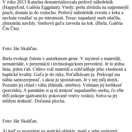
V roku 2013 Katarína dematerializovala perlový náhrdelník
(HappyEnd, Galéria Eggplant). Vtedy: perlu zbrúsila na najjemnejší
prach, dostala ju do vzduchu. Perlový náhrdelník zvesila z krku a
nechala vznášať sa po miestnosti. Teraz: napadaný sneh stlačila,
zhmotnila navždy. Snehovú guľu zavesila na krk. (Biela, Galéria
Čin Čin).
Foto: Ján Skaličan.
Biela evokuje čistotu v autorkinom geste. V myslení o materiáli,
nemateriále, v prezentácii i technologickom prevedení. Je to jedna
línia, jeden ťah. Citlivo volí materiál a zohľadňuje jeho vlastnosti a
haptické kvality. Guľa je do ruky. Poťažkávam ju. Prekvapí ma
náhla samozrejmosť, s akou ju spoznávam. Je v nej môj dotyk.
Poznám jej chlad i váhu (hlinník, striebro). Vnímam jej krehkosť
(porcelán). A pamätám si aj tú tenkosť napadaného snehu, čo ešte
drží pokope (galvanicky pokované vrstvy vosku). Sotva sa jej
môžem dotknúť. Dočasná plocha.
Foto: Ján Skaličan.
Aj keď sa pozeráme na statické objekty, majú v sebe vnútorný