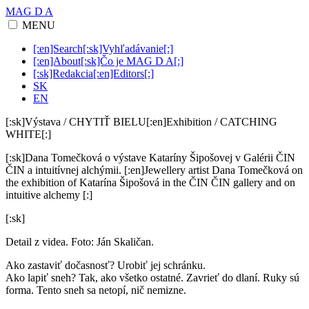
MAG D A
MENU
[:en]Search[:sk]Vyhľadávanie[:]
[:en]About[:sk]Čo je MAG D A[:]
[:sk]Redakcia[:en]Editors[:]
SK
EN
[:sk]Výstava / CHYTIŤ BIELU[:en]Exhibition / CATCHING
WHITE[:]
[:sk]Dana Tomečková o výstave Kataríny Šipošovej v Galérii ČIN
ČIN a intuitívnej alchýmii. [:en]Jewellery artist Dana Tomečková on
the exhibition of Katarína Šipošová in the ČIN ČIN gallery and on
intuitive alchemy [:]
[:sk]
Detail z videa. Foto: Ján Skaličan.
Ako zastaviť dočasnosť? Urobiť jej schránku.
Ako lapiť sneh? Tak, ako všetko ostatné. Zavrieť do dlaní. Ruky sú
forma. Tento sneh sa netopí, nič nemizne.