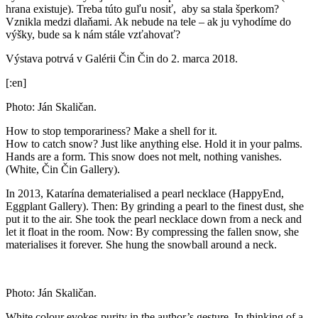
hrana existuje). Treba túto guľu nosiť, aby sa stala šperkom?
Vznikla medzi dlaňami. Ak nebude na tele – ak ju vyhodíme do
výšky, bude sa k nám stále vzťahovať?
Výstava potrvá v Galérii Čin Čin do 2. marca 2018.
[:en]
Photo: Ján Skaličan.
How to stop temporariness? Make a shell for it.
How to catch snow? Just like anything else. Hold it in your palms.
Hands are a form. This snow does not melt, nothing vanishes.
(White, Čin Čin Gallery).
In 2013, Katarína dematerialised a pearl necklace (HappyEnd,
Eggplant Gallery). Then: By grinding a pearl to the finest dust, she
put it to the air. She took the pearl necklace down from a neck and
let it float in the room. Now: By compressing the fallen snow, she
materialises it forever. She hung the snowball around a neck.
Photo: Ján Skaličan.
White colour evokes purity in the author’s gesture. In thinking of a