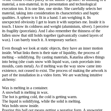
material, a non-material, in its presentation and technological
execution too. It is one line, one stroke. She carefully selects her
material, taking into consideration its characteristics and haptic
qualities. A sphere is to fit in a hand. I am weighing it. Its
unexpected obviosity I get to learn it with surprises me. Inside it is
touch. I know its coldness and weight (aluminium, silver). I perceive
its fragility (porcelain). And I also remember the thinness of the
fallen snow that still holds together (galvanically coated layers of
wax). I can barely touch it. A temporary surface.
Even though we look at static objects, they have an inner motion
inside. What links them is their state of liquidity, the process of
melting – solidifying. By casting materials, Katarína allows things
into being (she coats snow with liquid wax, casts porcelain into
moulds, casts metal). As if melting was the way snow came into
existence, not ceased to exist. The process of making the artwork is
part of the installation in a video form. We are watching intuitive
alchemy:
Wax is melting in a container.
A snowball is melting in wax.
The hot is getting cold, the cold is getting warm.
The liquid is solidifying, while the solid is melting.
Wax holds snow inside.
Pouring this ball out means getting a negative form. A snowprint