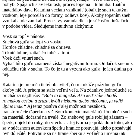
pohyb. Spája ich stav tekutosti, proces topenia – tuhnutia. Liatím
materiálov dáva Katarína veciam vzniknúť (obaľuje sneh tekutým
voskom, leje porcelán do formy, odlieva kov). Akoby topením sneh
vznikal a nie zanikal. Proces vytvárania diela je súčasťou inštalácie
v podobe videa. Sledujeme intuitívnu alchýmiu:
Vosk sa topí v nádobe.
Snehová guľa sa topí vo vosku.
Horúce chladne, chladné sa ohrieva.
Tekuté tuhne, zatiaľ čo tuhé sa topí.
Vosk drží vnútri sneh.
Vyliať túto guľu znamená získať negatívnu formu. Odtlačok snehu z
odtlačku rúk v snehu. To čo je tu a vyzerá ako guľa, je len dutina po
nej.
Katarína je pre mňa tichý objaviteľ, čo mi ukáže prázdnu guľu
akoby nič. A pritom sa stalo veľmi veľa. Na zdanlivo jednoduché sa
prichádza najdlhšie:
“Bolo to magické. Ako keď stále chodíš
rovnakou cestou a zrazu, kvôli niekomu alebo niečomu, ju vidíš
úplne inak.“
Aj teraz posúva ďalej možnosti nestálosti,
transformácie (šperku a v širšom kontexte materiálu). Premieňa sneh
na materiál, dočasné na trvalé. Zo snehovej gule robí jej záznam –
šperk, objekt do ruky, do vrecka… Jej tvorba je príkladom toho, ako
sa v súčasnom autorskom šperku hranice posúvajú, alebo prestávajú
byť dôležité. Pohybuje sa na hrane šperku a voľného umenia (ak