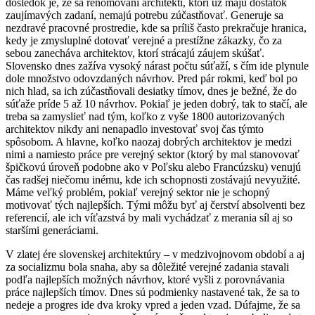
dôsledok je, že sa renomovaní architekti, ktorí už majú dostatok
zaujímavých zadaní, nemajú potrebu zúčastňovať. Generuje sa
nezdravé pracovné prostredie, kde sa príliš často prekračuje hranica,
kedy je zmysluplné dotovať verejné a prestížne zákazky, čo za
sebou zanecháva architektov, ktorí strácajú záujem skúšať.
Slovensko dnes zažíva vysoký nárast počtu súťaží, s čím ide plynule
dole množstvo odovzdaných návrhov. Pred pár rokmi, keď bol po
nich hlad, sa ich zúčastňovali desiatky tímov, dnes je bežné, že do
súťaže príde 5 až 10 návrhov. Pokiaľ je jeden dobrý, tak to stačí, ale
treba sa zamyslieť nad tým, koľko z vyše 1800 autorizovaných
architektov nikdy ani nenapadlo investovať svoj čas týmto
spôsobom. A hlavne, koľko naozaj dobrých architektov je medzi
nimi a namiesto práce pre verejný sektor (ktorý by mal stanovovať
špičkovú úroveň podobne ako v Poľsku alebo Francúzsku) venujú
čas radšej niečomu inému, kde ich schopnosti zostávajú nevyužité.
Máme veľký problém, pokiaľ verejný sektor nie je schopný
motivovať tých najlepších. Tými môžu byť aj čerství absolventi bez
referencií, ale ich víťazstvá by mali vychádzať z merania síl aj so
staršími generáciami.
V zlatej ére slovenskej architektúry – v medzivojnovom období a aj
za socializmu bola snaha, aby sa dôležité verejné zadania stavali
podľa najlepších možných návrhov, ktoré vyšli z porovnávania
práce najlepších tímov. Dnes sú podmienky nastavené tak, že sa to
nedeje a progres ide dva kroky vpred a jeden vzad. Dúfajme, že sa