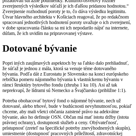
požadovali súťažné podmienky. Kultúrno-osvetový rozmer
zverejnených výsledkov súťaží je ich ďalšou pridanou hodnotou.“
Zverejnenie rozhodnutí poroty je to, čo dáva výsledku legitimitu.
Útvar hlavného architekta v Košiciach reagoval, že po redakčnom
spracovaní jednotlivých hodnotení poroty uvažuje o ich zverejnení,
v dobe spracovania článku sa mi ich nepodarilo nájsť na internete,
dúfam, že ich uvidím na pripravovanej výstave.
Dotované bývanie
Popri iných zaujímavých aspektoch by sa ľahko dalo prehliadnuť,
že súťaž je jednou z mála, ktorá sa venuje téme dotovaného
bývania.
Podľa dát z Eurostatu je Slovensko na konci európskeho
rebríčka pomeru nájomného bývania k vlastníckemu bývaniu v
rámci štruktúry bytového fondu (zhruba 1 ku 10). Asi až tak
neprekvapí, že lídrami sú Nemecko a Švajčiarsko (približne 1:1).
Potreba obohacovať bytový fond o nájomné bývanie, nech už
dotované, alebo trhové, bude v budúcnosti nevyhnutnosťou, pokiaľ
chceme, aby mali všetci občania zaistené právo na adekvátne
bývanie, ako ho definuje OSN. Občan má mať istotu držby (istota
právnej ochrany), dostupnosti služieb a ceny. Obývateľnosť,
prístupnosť (zreteľ na špecifické potreby znevýhodnených skupín),
umiestnenie (dostupnosť pracovných príležitostí, zdravotníckej