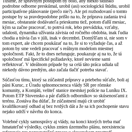
Tušíme, že s
právnym postupom by bolo, aby niekto sídlisko
podrobne odborne
preskúmal, urobil (asi) sociologickú štúdiu, urobil
participatívne plánovanie (prečo nie?). Ale pri rozhodovaní o tomto
postupe by sa pravdepodobne prišlo na to, že príprava zadania trvá
mesiac, obstaranie dodávateľa prieskumu tiež, potom ďalší mesiac,
kým
sa začne pracovať,
to potrvá rok, lebo prevádzka
, vzťahy,
udalosti, dynamika
užívania závis
ia
od ročného obdobia, inak ľudia
chodia a
trávia čas v
júli, inak
v decembri. Domýšľam si, nie som v
tom expert, ale chcem poukázať na to, že si to vyžaduje čas, a až
potom by
sme vedeli pracovať s reálnym modelom miestnej
spoločnosti. F
akt, že to dnes nefunguje, poukazuje aj na to, že tá
spoločnosť má špecifické požiadavky, ktoré nevieme sami
reflektovať. V ideálnom prípade by sa celá táto
práca
udiala už
niekedy
dávno
predtým, ako začala tlačiť potreba stavať
.
Súčasťou tímu, ktorý sa zúčastnil prípravy a priebehu súťaže, boli aj
páni Kuruc, z Úradu splnomocnenca vlády SR pre rómske
komunity, a Komjáti, veliteľ stanice mestskej polície na Luníku IX.
Potom ETP Slovensko a pár ďalších odborníkov so skúsenosťami z
terénu. Z
ostáva iba dúfať, že
zúčastnení majú cit urobiť
kvalifikovaný odhad aj bez tvrdých
dát a že sa ich pochopenie stavu
nejako udrží v návrhu do konca.
Volebné cykly samosprávy aj vlády, na konci ktorých treba mať
hmatateľné výsledky, cyklus zmien územného plánu, neexistencia