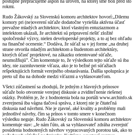
postupne prepracujeme aspoň na úroveň, na ktorej sme boli pred sto
rokmi.
Rudo Žákovský za Slovenskú komoru architektov hovorí:„Dilemu
komory pri (ne)overení súťaže dodatočne vyriešila aktívna účasť
prevažne mladých architektov, ktorí vlastným entuziazmom a
intelektom ukázali, že architekti sú pripravení riešiť zložité
spoločenské výzvy, nielen developerské projekty, a to aj bez ohľadu
na finančné ocenenie.“ Dodáva, že súťaž sa v jej forme „n
a druhej
strane otvorila mladým architektom a študentom architektúry,
ktorých účasť projektové, na zákazku orientované súťaže,
neumožňujú”. Čím komentuje to, že výsledkom tejto súťaže sú iba
idey, nie zazmluvnenie víťaza, ako je to bežné pri súťažiach
rešpektujúcich formát verejného obstarávania. Ďalšia spolupráca je
preto už iba na dohode medzi víťazmi a vyhlasovateľom.
Všetci zúčastnení sa zhodujú, že jedným z hlavných prínosov
súťaže bolo otvorenie verejnej diskusie a zviditeľnenie riešenej
otázky. Problém je, že z hodnotenia bola na portáli www.archinfo.sk
zverejnená iba vágna tlačová správa, z ktorej nie je čitateľná
diskusia nad návrhmi. Nie je zjavné, aké kvality a problémy mali
jednotlivé návrhy, čím sa prínos v tomto smere v konečnom
výsledku neguje. Rudo Žákovský za Slovenskú komoru architektov
komentuje stav: „Je nám ľúto, ak sa vyhlasovateľ zdráha zverejniť
posúdenia hodnotených návrhov vypracovaných porotou tak, ako to