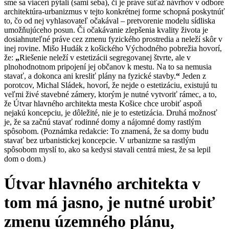
sme sa viacerí pýtali (sami seba), či je práve súťaž návrhov v odbore
architektúra-urbanizmus v tejto konkrétnej forme schopná poskytnúť
to, čo od nej vyhlasovateľ očakával – pretvorenie modelu sídliska
umožňujúceho posun. Či očakávanie zlepšenia kvality života je
dosiahnuteľné práve cez zmenu fyzického prostredia a neleží skôr v
inej rovine. Mišo Hudák z košického Východného pobrežia hovorí,
že:
„
Riešenie neleží v estetizácii segregovanej štvrte, ale v
plnohodnotnom pripojení jej občanov k mestu. Na to sa nemusia
stavať, a dokonca ani kresliť plány na fyzické stavby.
“
Jeden z
porotcov, Michal Sládek, hovorí, že nejde o estetizáciu, existujú tu
veľmi živé stavebné zámery, ktorým je nutné vytvoriť rámec, a to,
že Útvar hlavného architekta mesta Košice chce urobiť aspoň
nejakú koncepciu, je dôležité, nie je to estetizácia. Druhá možnosť
je, že sa začnú stavať rodinné domy a nájomné domy rastlým
spôsobom. (Poznámka redakcie: To znamená, že sa domy budu
stavať bez urbanistickej koncepcie. V urbanizme sa rastlým
spôsobom myslí to, ako sa kedysi stavali centrá miest, že sa lepil
dom o dom.)
Útvar hlavného architekta v
tom má jasno, je nutné urobiť
zmenu územného plánu,