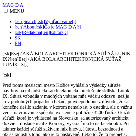
MAG D A
MENU
[:en]Search[:sk]Vyhľadávanie[:]
[:en]About[:sk]Čo je MAG D A[:]
[:sk]Redakcia[:en]Editors[:]
SK
EN
[:sk]Esej / AKÁ BOLA ARCHITEKTONICKÁ SÚŤAŽ LUNÍK
IX?[:en]Esej / AKÁ BOLA ARCHITEKTONICKÁ SÚŤAŽ
LUNÍK IX[:]
[:sk]
Pred troma mesiacmi mesto Košice vyhlásilo výsledky súťaže
návrhov na urbanisticko-architektonické preriešenie sídliska Luník
IX. Súťaž vzbudila v mnohých vrátane mňa väčšiu odozvu, než je
to v podobných prípadoch bežné, pravdepodobne z dôvodu, že sa
konečne riešilo zadanie, v ktorom nemalo ísť o estetiku, ale o vážnu
vec – navrhovanie spôsobu existencie približne 3500 ľudí. O každej
súťaži, ktorá je vyhlásená na Slovensku, sa autorizovaný architekt
dozvie – dostane mail z Komory, vyskočí mu to na facebooku. Pri
takmer každej súťaži zažívam mix hnevu, ľútosti, bezradnosti a
občas radosti z toho, ako je to nastavené. Lebo to, že to prebieha,