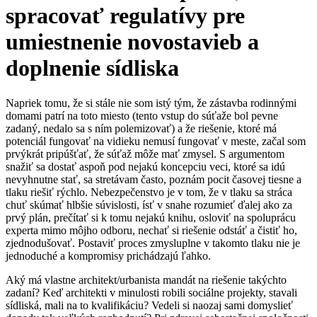
spracovať regulatívy pre
umiestnenie novostavieb a
doplnenie sídliska
Napriek tomu, že si stále nie som istý tým, že zástavba rodinnými
domami patrí na toto miesto (tento vstup do súťaže bol pevne
zadaný, nedalo sa s ním polemizovať) a že riešenie, ktoré má
potenciál fungovať na vidieku nemusí fungovať v meste, začal som
prvýkrát pripúšťať, že súťaž môže mať zmysel.
S a
rgument
om
snažiť sa dostať aspoň pod nejakú koncepciu veci, ktoré sa idú
nevyhnutne stať, sa stretávam často, poznám pocit časovej tiesne a
tlaku riešiť rýchlo. Nebezpečenstvo je v tom, že v tlaku sa stráca
chuť skúmať hlbšie súvislosti, ísť v snahe rozumieť ďalej ako za
prvý plán, prečítať si k tomu nejakú knihu, osloviť na spoluprácu
experta mimo môjho odboru, nechať si riešenie odstáť a čistiť ho,
zjednodušovať. Postaviť proces zmysluplne v takomto tlaku nie je
jednoduché a kompromisy prichádzajú ľahko.
Aký má vlastne architekt/urbanista mandát na riešenie takýchto
zadaní? Keď architekti v minulosti robili sociálne projekty, stavali
sídliská, mali na to kvalifikáciu? Vedeli si naozaj sami domyslieť