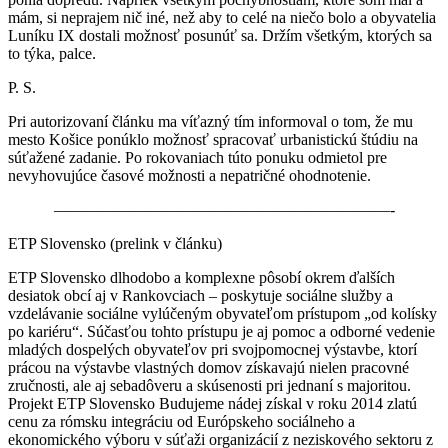
mám, si neprajem nič iné, než aby to celé na niečo bolo a obyvatelia
Luníku IX dostali možnosť posunúť sa. Držím všetkým, ktorých sa
to týka, palce.
P. S.
Pri autorizovaní článku ma víťazný tím informoval o tom, že mu
mesto Košice ponúklo možnosť spracovať urbanistickú štúdiu na
súťažené zadanie. Po rokovaniach túto ponuku odmietol pre
nevyhovujúce časové možnosti a nepatričné ohodnotenie.
—————————————————————-
ETP Slovensko (prelink v článku)
ETP Slovensko dlhodobo a komplexne pôsobí okrem ďalších
desiatok obcí aj v Rankovciach – poskytuje sociálne služby a
vzdelávanie sociálne vylúčeným obyvateľom prístupom „od kolísky
po kariéru“. Súčasťou tohto prístupu je aj pomoc a odborné vedenie
mladých dospelých obyvateľov pri svojpomocnej výstavbe, ktorí
prácou na výstavbe vlastných domov získavajú nielen pracovné
zručnosti, ale aj sebadôveru a skúsenosti pri jednaní s majoritou.
Projekt ETP Slovensko Budujeme nádej získal v roku 2014 zlatú
cenu za rómsku integráciu od Európskeho sociálneho a
ekonomického výboru v súťaži organizácií z neziskového sektoru z