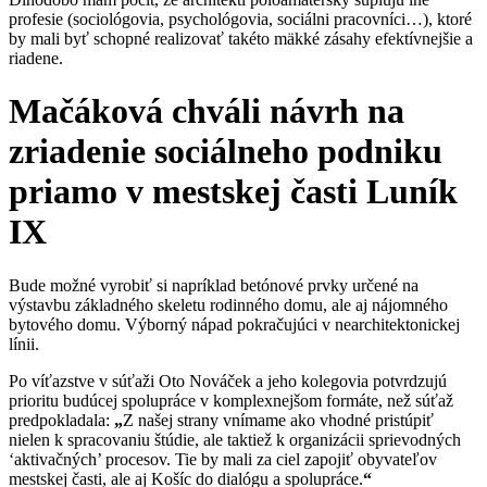
profesie (sociológovia, psychológovia, sociáln
i
pracovníci…), ktoré
by mali byť schopné realizovať takéto mäkké zásahy efektívnejšie a
riadene.
Mačáková chváli návrh na
zriadenie sociálneho podniku
priamo v mestskej časti Luník
IX
Bude možné vyrobiť si napríklad betónové prvky určené na
výstavbu základného skeletu rodinného domu, ale aj nájomného
bytového domu. Výborný nápad pokračujúci v nearchitektonickej
línii.
Po víťazstve v súťaži Oto Nováček a jeho kolegovia potvrdzujú
prioritu budúcej spolupráce v komplexnejšom formáte, než súťaž
predpokladala:
„
Z našej strany vnímame ako vhodné pristúpiť
nielen k spracovaniu štúdie, ale taktiež k organizácii sprievodných
‘aktivačných’ procesov. Tie by mali za ciel zapojiť obyvateľov
me
s
tskej časti, ale aj Košíc do dialógu a spolupráce.
“