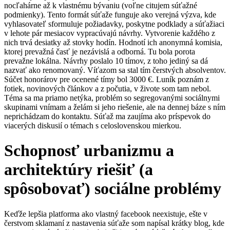
nocľahárne až k vlastnému bývaniu (voľne citujem súťažné
podmienky). Tento formát súťaže funguje ako verejná výzva, kde
vyhlasovateľ sformuluje požiadavky, poskytne podklady a súťažiaci
v lehote pár mesiacov vypracúvajú návrhy. Vytvorenie každého z
nich trvá desiatky až stovky hodín. Hodnotí ich anonymná komisia,
ktorej prevažná časť je nezávislá a odborná. Tu bola porota
prevažne lokálna. Návrhy poslalo 10 tímov, z toho jediný sa dá
nazvať ako renomovaný. Víťazom sa stal tím čerstvých absolventov.
Súčet honorárov pre ocenené tímy bol 3000 €. Luník poznám z
fotiek, novinových článkov a z počutia, v živote som tam nebol.
Téma sa ma priamo netýka, problém so segregovanými sociálnymi
skupinami vnímam a želám si jeho riešenie, ale na dennej báze s ním
neprichádzam do kontaktu. Súťaž ma zaujíma ako príspevok do
viacerých diskusií o témach s celoslovenskou mierkou.
Schopnosť urbanizmu a
architektúry riešiť (a
spôsobovať) sociálne problémy
Keďže lepšia platforma ako vlastný facebook neexistuje, ešte v
čerstvom sklamaní z nastavenia súťaže som napísal krátky blog, kde