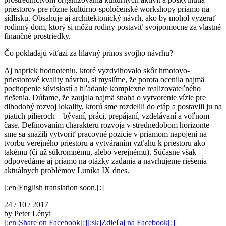
priestorov pre rôzne kultúrno-spoločenské workshopy priamo na
sídlisku. Obsahuje aj architektonický návrh, ako by mohol vyzerať
rodinný dom, ktorý si môžu rodiny postaviť svojpomocne za vlastné
finančné prostriedky.
Čo pokladajú víťazi za hlavný prínos svojho návrhu?
Aj napriek hodnoteniu, ktoré vyzdvihovalo skôr hmotovo-
priestorové kvality návrhu, si myslíme, že porota ocenila najmä
pochopenie súvislostí a hľadanie komplexne realizovateľného
riešenia. Dúfame, že zaujala najmä snaha o vytvorenie vízie pre
dlhodobý rozvoj lokality, ktorú sme rozdelili do etáp a postavili ju na
piatich pilieroch – bývaní, práci, prepájaní, vzdelávaní a voľnom
čase. Definovaním charakteru rozvoja v strednedobom horizonte
sme sa snažili vytvoriť pracovné pozície v priamom napojení na
tvorbu verejného priestoru a vytváraním vzťahu k priestoru ako
takému (či už súkromnému, alebo verejnému). Súčasne však
odpovedáme aj priamo na otázky zadania a navrhujeme riešenia
aktuálnych problémov Lunika IX dnes.
[:en]English translation soon.[:]
24 / 10 / 2017
by Peter Lényi
[:en]Share on Facebook[:][:sk]Zdieľaj na Facebook[:]