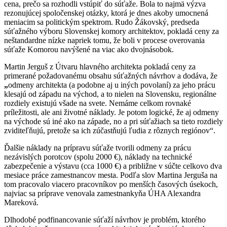
cena, prečo sa rozhodli vstúpiť do súťaže. Bola to najmä výzva
rezonujúcej spoločenskej otázky, ktorá je dnes akoby umocnená
meniacim sa politickým spektrom
. Rudo Žákovský, predseda
súťažného výboru Slovenskej komory architektov, pokladá ceny za
neštandardne nízke napriek tomu, že boli v procese overovania
súťaže Komorou navýšené na viac ako dvojnásobok.
Martin Jerguš z Útvaru hlavného architekta pokladá ceny za
primerané požadovanému obsahu súťažných návrhov a dodáva, že
„
odmeny architekta (a podobne aj u iných povolaní) za jeho prácu
klesajú od západu na východ, a to nielen na Slovensku, regionálne
rozdiely existujú všade na svete. Nemáme celkom rovnaké
príležitosti, ale ani životné náklady. Je potom logické, že aj odmeny
na východe sú iné ako na západe, no a pri súťažiach sa tieto rozdiely
zviditeľňujú, pretože sa ich zúčastňujú ľudia z rôznych regiónov“.
Ďalšie náklady na prípravu súťaže tvorili odmeny za prácu
nezávislých porotcov (spolu 2000 €), náklady na technické
zabezpečenie a výstavu (cca 1000 €) a približne v súčte celkovo dva
mesiace práce zamestnancov mesta. Podľa slov Martina Jerguša na
tom pracovalo viacero pracovníkov po menších časových úsekoch,
najviac sa príprave venovala zamestnankyňa ÚHA Alexandra
Mareková.
Dlhodobé podfinancovanie súťaží návrhov je problém, ktorého