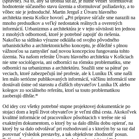
(správne). Na to, aby sa urobil
a
súťaž
,
je nutné vedieť sformulovať
hodnotenie súčasného stavu územia a sformulovať požiadavky,
a t
o
vôbec nie je jednoduché
. Martin Jerguš z Útvaru hlavného
architekta mesta Košice hovorí:
„
Pri príprave súťaže sme narazili na
mnoho predsudkov a veľký nedostatok reálnych a overených
informácií. Urbanizmus a architektúra je v tejto súvislosti len jednou
z mnohých odborností, ktoré je potrebné zapojiť do riešenia.
Nakoľko sa sídlisko výrazne odkláňa od svojho pôvodného
urbanistického a architektonického konceptu, je dôležité s plnou
vážnosťou sa zamyslieť nad novou koncepciou fungovania tohto
územia.
Na našom referáte Útvaru hlavného architekta v Košiciach
nie sme sociológovia, ani odborníci na rómsku problematiku, sme
odborníci na urbanizmus a architektúru. Snažili sme sa pátrať po
veciach, ktoré zabezpečujú iné profesie, ale k Luníku IX sme našli
len málo seriózne publikovaných informácií, väčšinu informácií sme
dostávali ústne od starostu a ďalších obyvateľov Luníka IX alebo
kolegov zo sociálneho referátu, ktorí sa touto problematikou
zaoberajú
dlhšie.
“
Od idey cez všetky potrebné stupne projektovej dokumentácie po
stojaci dom a lepší život obyvateľov je veľmi dlhá cesta. Akokoľvek
kvalitné informácie od pracovníkov pôsobiacich v teréne nie sú
exaktným dokumentom, o ktorý by sa dalo dlhšiu dobu opierať, na
ktorý by sa dalo odvolávať pri rozhodovaní a s ktorým by sa raz dal
porovnať výsledok prestavby, a tak objektívne zhodnotiť posun.