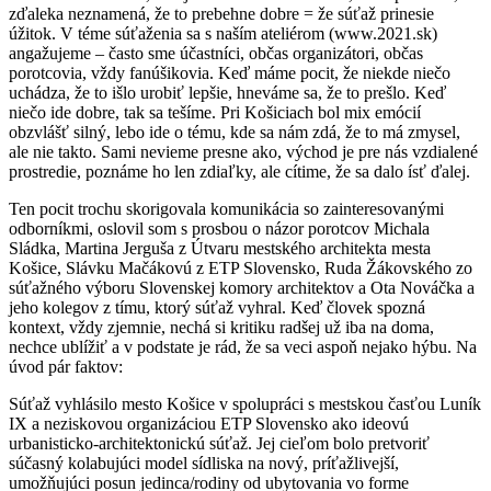
zďaleka neznamená, že to prebehne dobre = že súťaž prinesie
úžitok. V téme súťaženia sa s naším ateliérom (www.2021.sk)
angažujeme – často sme účastníci, občas organizátori, občas
porotcovia, vždy fanúšikovia. Keď máme pocit, že niekde niečo
uchádza, že to išlo urobiť lepšie, hneváme sa, že to prešlo. Keď
niečo ide dobre, tak sa tešíme. Pri Košiciach bol mix emócií
obzvlášť silný, lebo ide o tému, kde sa nám zdá, že to má zmysel,
ale nie takto. Sami nevieme presne ako, východ je pre nás vzdialené
prostredie, poznáme ho len zdiaľky, ale cítime, že sa dalo ísť ďalej.
Ten pocit trochu skorigovala komunikácia so zainteresovanými
odborníkmi, oslovil som s prosbou o názor porotcov Michala
Sládka, Martina Jerguša z Útvaru mestského architekta mesta
Košice, Slávku Mačákovú z ETP Slovensko, Ruda Žákovského zo
súťažného výboru Slovenskej komory architektov a Ota Nováčka a
jeho kolegov z tímu, ktorý súťaž vyhral. Keď človek spozná
kontext, vždy zjemnie, nechá si kritiku radšej už iba na doma,
nechce
u
blížiť a v podstate je rád, že sa veci aspoň nejako hýbu. Na
úvod pár faktov:
Súťaž vyhlásilo mesto Košice v spolupráci s mestskou časťou Luník
IX a
neziskovou
organizáciou ETP Slovensko ako ideovú
urbanisticko-architektonickú súťaž. Jej cieľom bolo pretvoriť
súčasný kolabujúci model sídliska na nový, príťažlivejší,
umožňujúci posun jedinca/rodiny od ubytovania vo forme