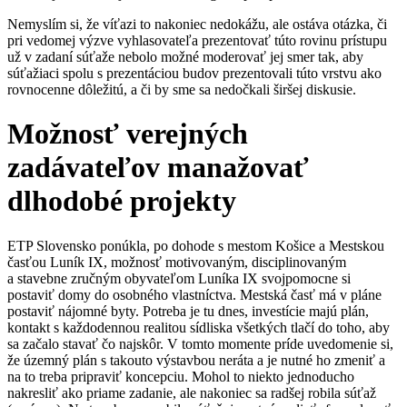
Nemyslím si, že víťazi to nakoniec nedokážu, ale ostáva otázka, či
pri vedomej výzve vyhlasovateľa prezentovať túto rovinu prístupu
už v zadaní súťaže nebolo možné moderovať jej smer tak, aby
súťažiaci spolu s prezentáciou budov prezentovali túto vrstvu ako
rovnocenne dôležitú, a či by sme sa nedočkali širšej diskusie.
Možnosť
verejných
zadávateľov manažovať
dlhodobé projekty
ETP Slovensko
ponúkla, po dohode s mestom Košice a Mestskou
časťou Luník IX, možnosť motivovaným, disciplinovaným
a stavebne zručným obyvateľom Luníka IX svojpomocne si
postaviť domy do osobného vlastníctva. Mestská časť má v pláne
postaviť nájomné byty.
Potreba je tu dnes, investície majú plán,
kontakt s každodennou realitou sídliska všetkých tlačí do toho, aby
sa začalo stavať čo najskôr. V tomto momente príde uvedomenie si,
že územný plán s takouto výstavbou neráta a je nutné ho zmeniť a
na to treba pripraviť koncepciu. Mohol to niekto jednoducho
nakresliť ako priame zadanie, ale nakoniec sa radšej robil
a
súťaž