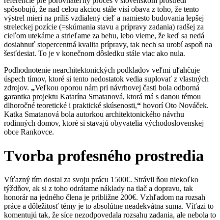
referencie pre
porovnateľný
proces v slovenskom prostredí
spôsobujú, že nad celou akciou stále visí obava z toho, že tento
výstrel
mieri na príliš vzdialený cieľ a namiesto budovania lepšej
streleckej pozície (=skúmania stavu a prípravy zadania) radšej za
cieľom utekáme a strieľame za behu, lebo vieme, že keď sa nedá
dosiahnuť stopercentná kvalita prípravy, tak nech sa urobí aspoň na
šesťdesiat. To je v konečnom dôsledku stále viac ako nula.
Podhodnotenie nearchitektonických podkladov veľmi uľahčuje
úspech tímov, ktoré si tento nedostatok vedia suplovať z vlastných
zdrojov.
„
Veľkou oporou nám pri návrhovej časti bola odborná
garantka projektu Katarína Smatanová, ktorá má s danou témou
dlhoročné teoretické i praktické skúsenosti,
“
hovorí Oto Nováček.
Katka Smatanová
bola autorkou architektonického návrhu
rodinných domov, ktoré si stavajú obyvatelia východoslovenskej
obce Rankovce.
Tvorba profesného prostredia
Víťazný tím dostal za svoju prácu 1500€. Strávil ňou niekoľko
týždňov, ak si z toho odrátame náklady na tlač a dopravu, tak
honorár na jedného člena je približne 200€. Vzhľadom na rozsah
práce a dôležitosť témy je to absolútne neadekvátna suma. Víťazi to
komentujú tak, že síce nezodpovedala rozsahu zadania, ale
nebola to