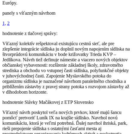
Európy.
panely s víťazným návrhom
1,
2
hodnotenie z tlačovej správy:
Víťazný kolektív rešpektoval existujúcu cestnú sieť, ale pre
zlepšenie integrácie sídliska ju doplnil novým napojením sídliska na
štvorprúdovú komunikáciu v bode križovatky Trieda KVP –
Jedlíkova. Návrh tiež definuje námestie a viacero nových objektov
občianskej vybavenosti: rozšírenie základnej školy, zdravotného
strediska a obchodu vo vstupnej časti sídliska, polyfunkčné objekty
v juhovýchodnej časti. Zapojenie Myslavského potoka do
organizmu sídliska je naznačené návrhom paralelného chodníka a
priblížením zástavby z pravej strany potoka s rozvojom zástavby až
v dlhodobom horizonte.
hodnotenie Slávky Mačákovej z ETP Slovensko
Víťazný návrh poskytol veľa nových prvkov, ktoré majú šancu
pomôcť pretvoriť Luník IX na krajšie sídlisko. Navrhol novú
komunikáciu, ktorá je veľmi potrebná. Ďalej navrhol ihriská, park,
rieši prepojenie sídliska s ostatnými časťami mesta aj
prostredníctvom organizovania kultúrnych aktivít a poskytnutia