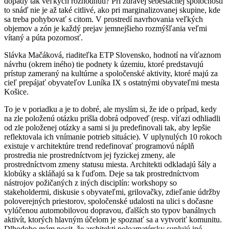
dopady tak veľkých rozhodnutí? Pri zdravej sebestačnej spoločnosti
to snáď nie je až také citlivé, ako pri marginalizovanej skupine, kde
sa treba pohybovať s citom. V prostredí navrhovania veľkých
objemov a zón je každý prejav jemnejšieho rozmýšľania veľmi
vítaný a púta pozornosť.
Slávka Mačáková, riaditeľka ETP Slovensko, hodnotí na víťaznom
návrhu (okrem iného) tie podnety k územiu, ktoré predstavujú
prístup zameraný na kultúrne a spoločenské aktivity, ktoré majú za
cieľ prepájať obyvateľov Luníka
IX
s ostatnými obyvateľmi mesta
Košice.
To je v poriadku a je to dobré, ale myslím si, že ide o prípad, kedy
na zle položenú otázku prišla dobrá odpoveď (resp. víťazi odhliadli
od zle položenej otázky a sami si ju predefinovali tak, aby lepšie
reflektovala ich vnímanie potrieb situácie). V uplynulých 10 rokoch
existuje v architektúre trend redefinovať programovú náplň
prostredia nie prostredníctvom jej fyzickej zmeny, ale
prostredníctvom zmeny statusu miesta. Architekti odkladajú šály a
klobúky a skláňajú sa k ľuďom. Deje sa tak prostredníctvom
nástrojov požičaných z iných disciplín: workshopy so
stakeholdermi, diskusie s obyvateľmi, grilovačky, zdieľanie údržby
poloverejných priestorov, spoločenské udalosti na ulici s dočasne
vylúčenou automobilovou dopravou,
ďalších sto typov banálnych
aktivít, ktorých hlavným účelom je spoznať sa a vytvoriť komunitu
.
D
lhodobo mám pocit, že architekti poloamatérsky suplujú iné