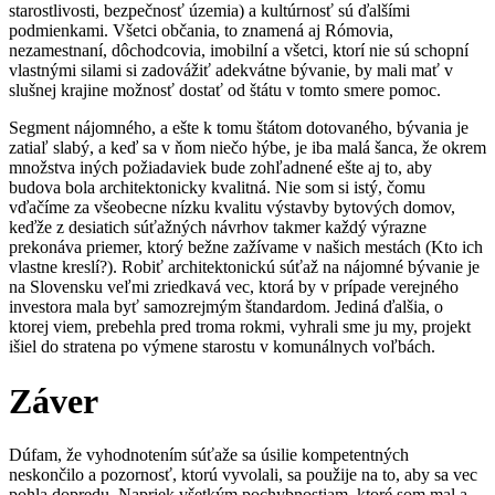
starostlivosti, bezpečnosť územia) a kultúrnosť sú ďalšími
podmienkami. Všetci občania, to znamená aj Rómovia,
nezamestnaní, dôchodcovia, imobilní a všetci, ktorí nie sú schopní
vlastnými silami si zadovážiť adekvátne bývanie, by mali mať v
slušnej krajine možnosť dostať od štátu v tomto smere pomoc.
Segment nájomného, a ešte k tomu štátom dotovaného, bývania je
zatiaľ slabý, a keď sa v ňom niečo hýbe, je iba malá šanca, že okrem
množstva iných požiadaviek bude zohľadnené ešte aj to, aby
budova bola architektonicky kvalitná. Nie som si istý, čomu
vďačíme za všeobecne nízku kvalitu výstavby bytových domov,
keďže z desiatich súťažných návrhov takmer každý výrazne
prekonáva priemer, ktorý bežne zažívame v našich mestách (Kto ich
vlastne kreslí?). Robiť architektonickú súťaž na nájomné bývanie je
na Slovensku veľmi zriedkavá vec, ktorá by v prípade verejného
investora mala byť samozrejmým štandardom. Jediná ďalšia, o
ktorej viem, prebehla pred troma rokmi, vyhrali sme ju my, projekt
išiel do stratena po výmene starostu v komunálnych voľbách.
Záver
Dúfam, že vyhodnotením súťaže sa úsilie kompetentných
neskončilo a pozornosť, ktorú vyvolali, sa použije na to, aby sa vec
pohla dopredu. Napriek všetkým pochybnostiam, ktoré som mal a