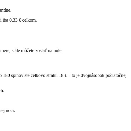
antíne.
i iba 0,33 € celkom.
mere, stále môžete zostať na nule.
Po 180 spinov ste celkovo stratili 18 € – to je dvojnásobok počiatočnej
ch.
nej noci.