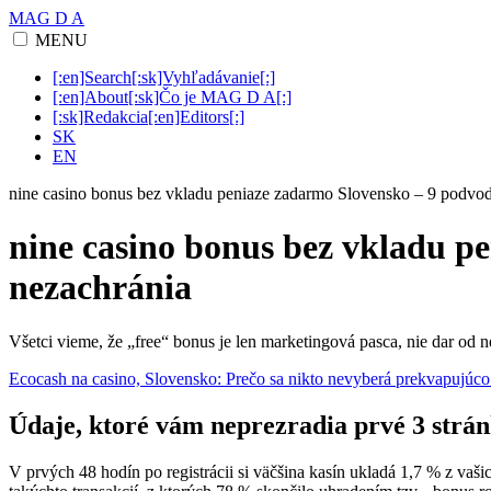
MAG D A
MENU
[:en]Search[:sk]Vyhľadávanie[:]
[:en]About[:sk]Čo je MAG D A[:]
[:sk]Redakcia[:en]Editors[:]
SK
EN
nine casino bonus bez vkladu peniaze zadarmo Slovensko – 9 podvodn
nine casino bonus bez vkladu p
nezachránia
Všetci vieme, že „free“ bonus je len marketingová pasca, nie dar od 
Ecocash na casino, Slovensko: Prečo sa nikto nevyberá prekvapujúco
Údaje, ktoré vám neprezradia prvé 3 strá
V prvých 48 hodín po registrácii si väčšina kasín ukladá 1,7 % z vaši