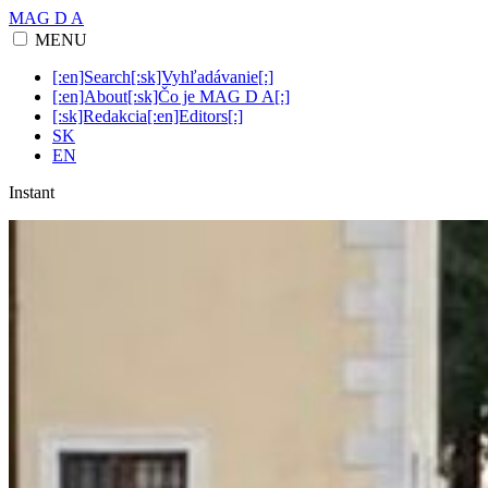
MAG D A
MENU
[:en]Search[:sk]Vyhľadávanie[:]
[:en]About[:sk]Čo je MAG D A[:]
[:sk]Redakcia[:en]Editors[:]
SK
EN
Instant