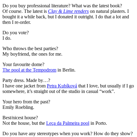
Do you buy professional literature? What was the latest book?
Of course. The latest is
Clay & Lime renders
on natural plasters. I
bought it a while back, but I donated it outright. I do that a lot and
then I re-order.
Do you vote?
I do.
Who throws the best parties?
My boyfriend, the ones for me.
Your favourite dome?
The pool at the Tempodrom
in Berlin.
Party dress. Made by…?
I have one jacket from
Petra Kubíková
that I love, but usually if I go
somewhere, it’s straight out of the studio in casual “work”.
Your hero from the past?
Emily Roebling.
Best/nicest house?
Not the house, but the
Leça da Palmeira pool
in Porto.
Do you have any stereotypes when you work? How do they show?