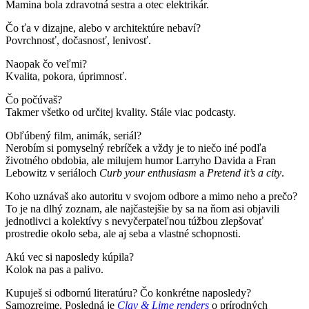
Mamina bola zdravotná sestra a otec elektrikár.
Čo ťa v dizajne, alebo v architektúre nebaví?
Povrchnosť, dočasnosť, lenivosť.
Naopak čo veľmi?
Kvalita, pokora, úprimnosť.
Čo počúvaš?
Takmer všetko od určitej kvality. Stále viac podcasty.
Obľúbený film, animák, seriál?
Nerobím si pomyselný rebríček a vždy je to niečo iné podľa
životného obdobia, ale milujem humor Larryho Davida a Fran
Lebowitz v seriáloch
Curb your enthusiasm
a
Pretend it’s a city
.
Koho uznávaš ako autoritu v svojom odbore a mimo neho a prečo?
To je na dlhý zoznam, ale najčastejšie by sa na ňom asi objavili
jednotlivci a kolektívy s nevyčerpateľnou túžbou zlepšovať
prostredie okolo seba, ale aj seba a vlastné schopnosti.
Akú vec si naposledy kúpila?
Kolok na pas a palivo.
Kupuješ si odbornú literatúru? Čo konkrétne naposledy?
Samozrejme. Posledná je
Clay & Lime renders
o prírodných