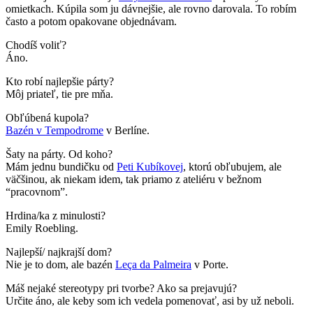
omietkach. Kúpila som ju dávnejšie, ale rovno darovala. To robím
často a potom opakovane objednávam.
Chodíš voliť?
Áno.
Kto robí najlepšie párty?
Môj priateľ, tie pre mňa.
Obľúbená kupola?
Bazén v Tempodrome
v Berlíne.
Šaty na párty. Od koho?
Mám jednu bundičku od
Peti Kubíkovej
, ktorú obľubujem, ale
väčšinou, ak niekam idem, tak priamo z ateliéru v bežnom
“pracovnom”.
Hrdina/ka z minulosti?
Emily Roebling.
Najlepší/ najkrajší dom?
Nie je to dom, ale bazén
Leça da Palmeira
v Porte.
Máš nejaké stereotypy pri tvorbe? Ako sa prejavujú?
Určite áno, ale keby som ich vedela pomenovať, asi by už neboli.