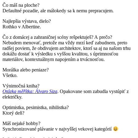
Čo máš na ploche?
Defaultné pozadie, ale málokedy sa k nemu prepracujem.
Najlepšia výstava, dielo?
Rothko v Albertine.
Čo z domácej a zahraničnej scény rešpektuješ? A prečo?
Nebudem menovať, pretože ma vždy mrzí keď zabudnem, preto
radšej poviem, že obdivujem architektov, ktorí sa aj na našom trhu
dokážu dostať k výsledku s vyššou kvalitou, s úprimnosťou
materiálov, kontextuálnym napojením a trvácnosťou.
Morálka alebo peniaze?
Všetko.
Výnimočná kniha?
Otázka měřítka: Álvaro Siza
. Opakovane som zabudla vystúpiť z
električky.
Optimistka, pesimistka, nihilistka?
Ktorý deň?
Máš nejaké hobby?
Synchronizované plávanie v najvyššej vekovej kategórií