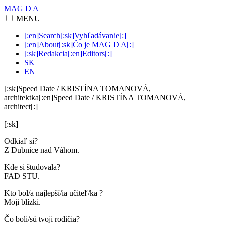
MAG D A
MENU
[:en]Search[:sk]Vyhľadávanie[:]
[:en]About[:sk]Čo je MAG D A[:]
[:sk]Redakcia[:en]Editors[:]
SK
EN
[:sk]Speed Date / KRISTÍNA TOMANOVÁ,
architektka[:en]Speed Date / KRISTÍNA TOMANOVÁ,
architect[:]
[:sk]
Odkiaľ si?
Z Dubnice nad Váhom.
Kde si študovala?
FAD STU.
Kto bol/a najlepší/ia učiteľ/ka ?
Moji blízki.
Čo boli/sú tvoji rodičia?