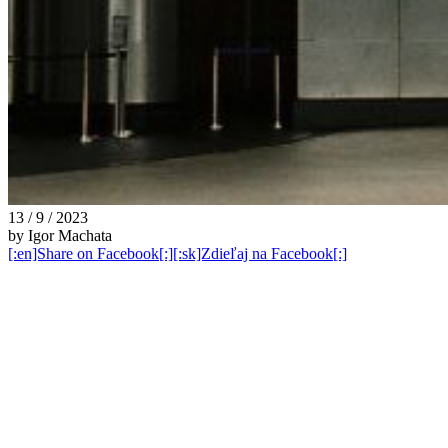
13 / 9 / 2023
by Igor Machata
[:en]Share on Facebook[:][:sk]Zdieľaj na Facebook[:]
şans
vidobet
vidobet
vidobet
vidobet
casinolevant
casinolevant
casinolevant
vidobet
şans
casinolevant
casino
şans
casino
casino
casino
boostaro
casinolevant
şans
casinolevant
şanscasino
vidobet
vidobet
levant
gorabet
galyabet
gorabet
gorabet
gorabet
vidobet
galyabet
gorabet
gorabet
casino
|
|
güncel
giriş
|
|
|
giriş
casino
giriş
şans
casino
levant
şans
şans
|
giriş
casino
giriş
|
|
giriş
casino
|
|
|
|
|
giriş
|
|
|
giriş
|
|
|
|
|
giriş
|
|
|
|
giriş
|
|
|
|
|
|
|