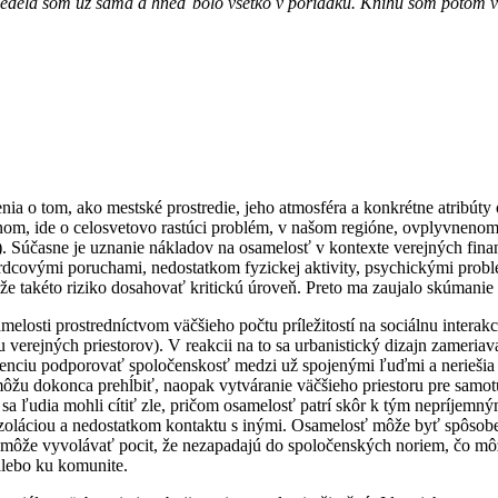
nesedela som už sama a hneď bolo všetko v poriadku. Knihu som potom 
nia o tom, ako mestské prostredie, jeho atmosféra a konkrétne atribúty 
m, ide o celosvetovo rastúci problém, v našom regióne, ovplyvnenom k
2]). Súčasne je uznanie nákladov na osamelosť v kontexte verejných fi
, srdcovými poruchami, nedostatkom fyzickej aktivity, psychickými pro
ôže takéto riziko dosahovať kritickú úroveň. Preto ma zaujalo skúmanie
amelosti prostredníctvom väčšieho počtu príležitostí na sociálnu inter
 verejných priestorov). V reakcii na to sa urbanistický dizajn zameria
ndenciu podporovať spoločenskosť medzi už spojenými ľuďmi a neriešia 
ôžu dokonca prehĺbiť, naopak vytváranie väčšieho priestoru pre samotu
by sa ľudia mohli cítiť zle, pričom osamelosť patrí skôr k tým nepríjemn
u izoláciou a nedostatkom kontaktu s inými. Osamelosť môže byť spôs
môže vyvolávať pocit, že nezapadajú do spoločenských noriem, čo môž
alebo ku komunite.