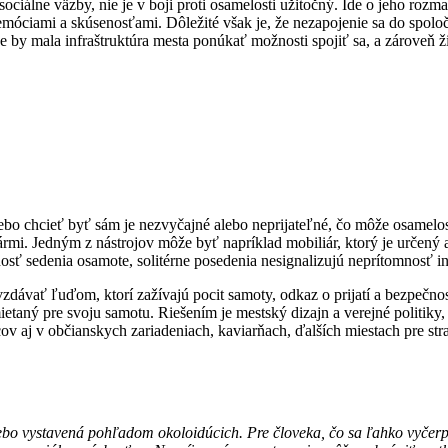
ociálne väzby, nie je v boji proti osamelosti užitočný. Ide o jeho roz
móciami a skúsenosťami. Dôležité však je, že nezapojenie sa do spoloč
by mala infraštruktúra mesta ponúkať možnosti spojiť sa, a zároveň ž
lebo chcieť byť sám je nezvyčajné alebo neprijateľné, čo môže osamelo
ármi. Jedným z nástrojov môže byť napríklad mobiliár, ktorý je určený 
ť sedenia osamote, solitérne posedenia nesignalizujú neprítomnosť in
vať ľuďom, ktorí zažívajú pocit samoty, odkaz o prijatí a bezpečnost
ietaný pre svoju samotu. Riešením je mestský dizajn a verejné politiky,
ov aj v občianskych zariadeniach, kaviarňach, ďalších miestach pre str
alebo vystavená pohľadom okoloidúcich. Pre človeka, čo sa ľahko vyčerpá