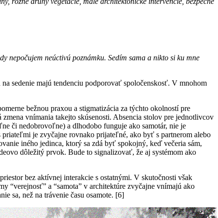
, rôzne druhy vegetácie, malé architektonické intervencie, bezpečné
Nikdy nepočujem neúctivú poznámku. Sedím sama a nikto si ku mne
iesta na sedenie majú tendenciu podporovať spoločenskosť. V mnohom
 pomerne bežnou praxou a stigmatizácia za týchto okolností pre
ná zmena vnímania takejto skúsenosti. Absencia stolov pre jednotlivcov
oľne či nedobrovoľne) a dlhodobo funguje ako samotár, nie je
priateľmi je zvyčajne rovnako prijateľné, ako byť s partnerom alebo
ovanie iného jedinca, ktorý sa zdá byť spokojný, keď večeria sám,
ideovo dôležitý prvok. Bude to signalizovať, že aj systémom ako
iestor bez aktívnej interakcie s ostatnými. V skutočnosti však
my “verejnosť” a “samota” v architektúre zvyčajne vnímajú ako
nie sa, než na trávenie času osamote. [6]