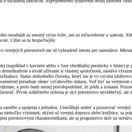
 a sociálnou úzkosťou. Nepríjemnému vystaveniu môžu zabrániť rastliny
 nikto neodsúdi za smutný výraz tváre, ani za ničnerobenie a samotu. 
este. Cítim sa tu bezpečnejšie.
ku, vo verejných priestoroch nie sú vyhradené miesta pre samotárov. M
j (napríklad v kaviarni alebo v čase obedňajšej prestávky v bistre) je
o demoštratívne a trvalé užívanie si vlastnej spoločnosti, nastáva výraz
a nežiaduce. Status slobodného človeka, ktorý nie je vo vzťahu (dobrov
amelosti presahuje rámec vzťahového statusu. Veď byť na verejnosti s 
epríjemne, a preto bude menej pravdepodobné, že prídu a zostanú. Pozor
enosť. Prvok solitérneho sedenia je síce priestorovo neviditeľný, ale 
a samého a spojenia s prírodou. Umožňujú sedieť a pozorovať verejný pr
na niekoľko výnimiek, akými sú verejná doprava alebo knižnice, sa poj
jimi priestorovými charakteristikami, ale aj programovo skôr na stretáva