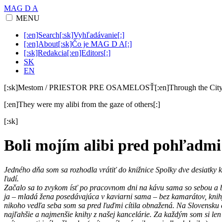
MAG D A
MENU
[:en]Search[:sk]Vyhľadávanie[:]
[:en]About[:sk]Čo je MAG D A[:]
[:sk]Redakcia[:en]Editors[:]
SK
EN
[:sk]Mestom / PRIESTOR PRE OSAMELOSŤ[:en]Through the Ci
[:en]They were my alibi from the gaze of others[:]
[:sk]
Boli mojím alibi pred pohľadmi
Jedného dňa som sa rozhodla vrátiť do knižnice Spolky dve desiatky k
ľudí.
Začalo sa to zvykom ísť po pracovnom dni na kávu sama so sebou a be
ja – mladá žena posedávajúca v kaviarni sama – bez kamarátov, knihy,
nikoho vedľa seba som sa pred ľuďmi cítila obnažená. Na Slovensku ča
najľahšie a najmenšie knihy z našej kancelárie. Za každým som si len