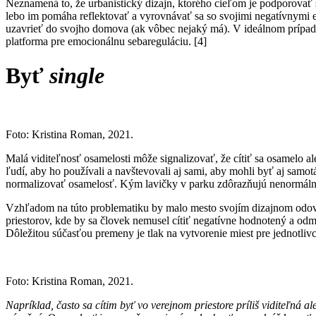
Neznamená to, že urbanistický dizajn, ktorého cieľom je podporovať s
lebo im pomáha reflektovať a vyrovnávať sa so svojimi negatívnymi e
uzavrieť do svojho domova (ak vôbec nejaký má). V ideálnom prípade 
platforma pre emocionálnu sebareguláciu. [4]
Byť
single
Foto: Kristina Roman, 2021.
Malá viditeľnosť osamelosti môže signalizovať, že cítiť sa osamelo a
ľudí, aby ho používali a navštevovali aj sami, aby mohli byť aj samot
normalizovať osamelosť. Kým lavičky v parku zdôrazňujú nenormálnos
Vzhľadom na túto problematiku by malo mesto svojím dizajnom odovzdá
priestorov, kde by sa človek nemusel cítiť negatívne hodnotený a odm
Dôležitou súčasťou premeny je tlak na vytvorenie miest pre jednotlivc
Foto: Kristina Roman, 2021.
Napríklad, často sa cítim byť vo verejnom priestore príliš viditeľná 