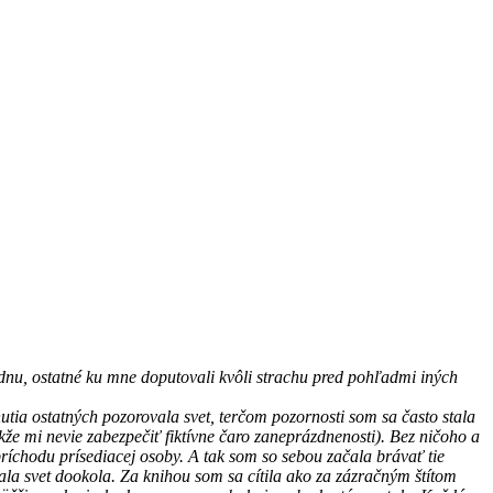
jednu, ostatné ku mne doputovali kvôli strachu pred pohľadmi iných
ia ostatných pozorovala svet, terčom pozornosti som sa často stala
že mi nevie zabezpečiť fiktívne čaro zaneprázdnenosti). Bez ničoho a
ríchodu prísediacej osoby. A tak som so sebou začala brávať tie
ala svet dookola. Za knihou som sa cítila ako za zázračným štítom