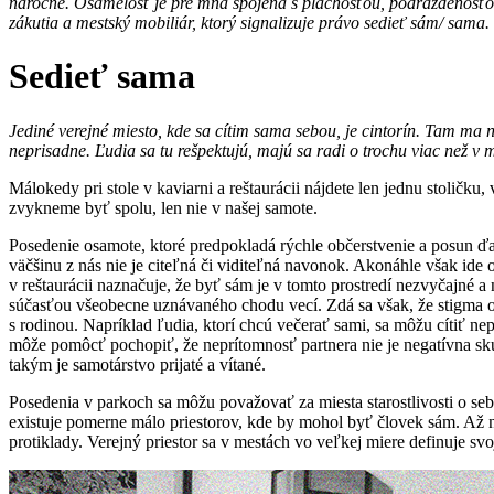
náročné. Osamelosť je pre mňa spojená s plachosťou, podráždenosťou
zákutia a mestský mobiliár, ktorý signalizuje právo sedieť sám/ sama.
Sedieť sama
Jediné verejné miesto, kde sa cítim sama sebou, je cintorín. Tam ma
neprisadne. Ľudia sa tu rešpektujú, majú sa radi o trochu viac než v m
Málokedy pri stole v kaviarni a reštaurácii nájdete len jednu stolič
zvykneme byť spolu, len nie v našej samote.
Posedenie osamote, ktoré predpokladá rýchle občerstvenie a posun ďale
väčšinu z nás nie je citeľná či viditeľná navonok. Akonáhle však ide 
v reštaurácii naznačuje, že byť sám je v tomto prostredí nezvyčajné 
súčasťou všeobecne uznávaného chodu vecí. Zdá sa však, že stigma os
s rodinou. Napríklad ľudia, ktorí chcú večerať sami, sa môžu cítiť n
môže pomôcť pochopiť, že neprítomnosť partnera nie je negatívna skús
takým je samotárstvo prijaté a vítané.
Posedenia v parkoch sa môžu považovať za miesta starostlivosti o seb
existuje pomerne málo priestorov, kde by mohol byť človek sám. Až 
protiklady. Verejný priestor sa v mestách vo veľkej miere definuje svo