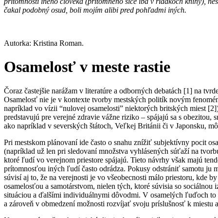
prítomnosti iného človeka (prítomného síce iba v riadkoch knihy), 
čakal podobný osud, boli mojím alibi pred pohľadmi iných.
Autorka: Kristina Roman.
Osamelosť v meste rastie
Čoraz častejšie narážam v literatúre a odborných debatách [1] na tvrde
Osamelosť nie je v kontexte tvorby mestských politík novým fenoméno
napríklad vo vízii “nulovej osamelosti” niektorých britských miest [
predstavujú pre verejné zdravie vážne riziko – spájajú sa s obezitou
ako napríklad v severských štátoch, Veľkej Británii či v Japonsku, m
Pri mestskom plánovaní ide často o snahu znížiť subjektívny pocit os
(napríklad už len pri sledovaní množstva vyhlásených súťaží na tvorbu
ktoré ľudí vo verejnom priestore spájajú. Tieto návrhy však majú te
prítomnosťou iných ľudí často odrádza. Pokusy odstrániť samotu ju m
súvisí aj to, že na verejnosti je vo všeobecnosti málo priestoru, kde 
osamelosťou a samotárstvom, nielen tých, ktoré súvisia so sociálno
situáciou a ďalšími individuálnymi dôvodmi. V osamelých ľuďoch to 
a zároveň v obmedzení možnosti rozvíjať svoju príslušnosť k miestu 