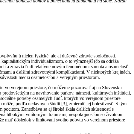
väčšinou doniesla domov a ponechala ju zabudnutú na stole. Každú
ovplyvňujú nielen fyzické, ale aj duševné zdravie spoločnosti.
apitalistickým individualizmom, o to výraznejší (čo sa odráža
nancií a zdravia ľudí relatívne novým fenoménom: samota a osamelosť
blémami a ďalšími zdravotnými komplikáciami. V niektorých krajinách,
 súvislosti medzi osamelosťou a verejným priestorom.
akciu vo verejnom priestore, čo môžeme pozorovať aj na Slovensku
va predovšetkým na navrhovanie parkov, námestí, kultúrnych inštitúcií,
sociálne potreby osamelých ľudí, ktorých vo verejnom priestore
 môže, podľa nedávnych štúdií [3], zmierniť jej bolestivosť. S tým
ým pocitom. Zanedbáva sa aj široká škála ďalších skúseností s
obená hlbokými vnútornými traumami, nespokojnosťou so životnou
e mať dôsledok v limitovaní svojho pobytu vo verejnom priestore