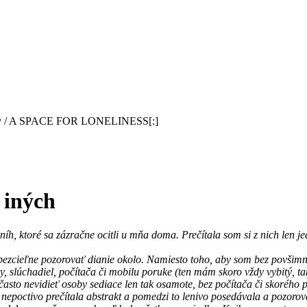
ty / A SPACE FOR LONELINESS[:]
 iných
níh, ktoré sa zázračne ocitli u mňa doma. Prečítala som si z nich len 
zcieľne pozorovať dianie okolo. Namiesto toho, aby som bez povšimnut
 slúchadiel, počítača či mobilu poruke (ten mám skoro vždy vybitý, tak
sto nevidieť osoby sediace len tak osamote, bez počítača či skorého p
 nepoctivo prečítala abstrakt a pomedzi to lenivo posedávala a pozorov