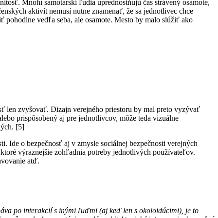
manitosť. Mnohí samotárski ľudia uprednostňujú čas strávený osamote,
enských aktivít nemusí nutne znamenať, že sa jednotlivec chce
iť pohodlne vedľa seba, ale osamote. Mesto by malo slúžiť ako
sť len zvyšovať. Dizajn verejného priestoru by mal preto vyzývať
alebo prispôsobený aj pre jednotlivcov, môže teda vizuálne
ých. [5]
i. Ide o bezpečnosť aj v zmysle sociálnej bezpečnosti verejných
 ktoré výraznejšie zohľadnia potreby jednotlivých používateľov.
avovanie atď.
va po interakcií s inými ľuďmi (aj keď len s okoloidúcimi), je to