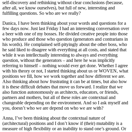
self-discovery and rethinking without clear conclusions (because,
after all, we know ourselves), but full of new, interesting and
fulfilling questions. So who are we really?
Danica, I have been thinking about your words and questions for a
few days now. Just last Friday I had an interesting conversation over
a beer with one of my bosses. He divided creative people into those
who produce and those who question (generators and contrarians in
his words). He complained self-pityingly about the other boss, who
he said liked to disagree with everything at all costs, and stated that
while it was intellectually interesting to always and everything
question, without the generators – and here he was implicitly
referring to himself – nothing would ever get done. Whether I agree
with his theory or not, I started thinking about us or WOVEN, what
positions we fill, how we work together and how different we are.
Also thinking about how frustrating it can be at times, but also how
it is these difficult debates that move us forward. I realize that we
also function autonomously as architects, educators, or friends,
partners and mothers, but all of these roles are contextual and
changeable depending on the environment. And so I ask myself and
you, doesn’t who we are depend on who we are with?
Anna, I’ve been thinking about the contextual nature of
(architectural) positions and I don’t know if (their) mutability is a
measure of high flexibility or an inability to stand one’s ground. Or