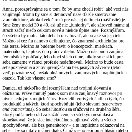
Anna, porozprávajme sa o tom, čo by sme chceli robiť, aké veci nás
zaujímajú. Mohli by sme si definovať naše ďalšie smerovanie
v architektúre, akokoľvek široká pre nás jej definícia (našťastie) je.
Sme ženy medzi 30 a 40, asi už nie „juniorky“, ale zároveň máme aj
strach začať niečo celkom nové a niekde úplne inde. Rozmýšľam,
čo všetko by mohla táto debata obsahovať, alebo aké sú jej ciele.
Možno si cez ňu nanovo definujeme, čo znamená architektúra pre
nás teraz. Možno sa budeme baviť o konceptoch, mierkach,
materiáloch, haptike, či o práci v dielni. Možno nás budú zaujímať
feministické pohľady, lebo hoci si ich ctíme, nikdy sme si ich pre
seba zámerne v rámci profesie nedefinovali. Možno to bude cesta
sebapoznávania a znovupremýšľania bez jasných záverov (lebo
veď, poznáme sa), avšak plná nových, zaujímavých a naplňujúcich
otázok. Tak kto vlastne sme?
Danica, už niekoľko dní rozmýšľam nad tvojimi slovami a
otázkami. Práve minulý piatok som mala zaujímavý rozhovor pri
pive s jedným z mojich šéfov. Rozdelil tvorivých ľudí na tých, čo
produkujú a takých, ktorí spochybňujú (jeho slovami
generators
and contrarians
). So sebaľútosťou sa sťažoval na druhého šéfa,
ktorý podľa neho rád za každú cenu so všetkým nesúhlasí a
skonštatoval, že je síce intelektuálne zaujímavé vždy a všetko
spochybňovať, ale bez generátorov – a tu implicitne odkazoval na
seba – by sa nikdy nič neudialo. Či už s jeho teóriou súhlasím alebo