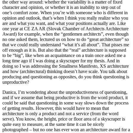
the other way around: whether the variability is a matter of fixed
character and opinion, or whether it is an inability to step out of
one’s comfort zone. When you’re with someone who is different in
opinion and outlook, that’s when I think you really realize who you
are and what you want, and what your positions actually are. Like
one year at CE ZA AR (Slovak Chamber of Architects Architecture
Award) for example, when the “gentlemen architects”, even though
no one asked them, lectured us on how to do “great architecture” so
that we could really understand “what it’s all about”. That pisses me
off enough as it is. But also that the “real” architecture is supposed
to be “big”, like when an acquaintance on a train once asked me a
long time ago if I was doing a skyscraper for my thesis. And in
doing so I was addressing the Smallness Manifesto, XS architecture
and how (architectural) thinking doesn’t have scale. You talk about
producing and questioning as opposites, do you think questioning is
unproductive?
Danica, I’m wondering about the unproductiveness of questioning,
and if we assume that being productive is from the word product, it
could be said that questioning in some way slows down the process
of getting results. However, this would have to mean that
architecture is only a product and not a service (from the word
serve). You know, the height, price or floor area of a skyscraper is
quite easy to measure, at the same time it can be nicely
photographed – but no one has ever won an architecture award for a