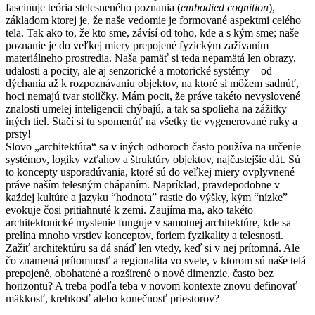
fascinuje teória stelesneného poznania (
embodied cognition
),
základom ktorej je, že naše vedomie je formované aspektmi celého
tela. Tak ako to, že kto sme, závísí od toho, kde a s kým sme; naše
poznanie je do veľkej miery prepojené fyzickým zažívaním
materiálneho prostredia. Naša pamäť si teda nepamätá len obrazy,
udalosti a pocity, ale aj senzorické a motorické systémy – od
dýchania až k rozpoznávaniu objektov, na ktoré si môžem sadnúť,
hoci nemajú tvar stoličky. Mám pocit, že práve takéto nevyslovené
znalosti umelej inteligencii chýbajú, a tak sa spolieha na zážitky
iných tiel. Stačí si tu spomenúť na všetky tie vygenerované ruky a
prsty!
Slovo „architektúra“ sa v iných odboroch často používa na určenie
systémov, logiky vzťahov a štruktúry objektov, najčastejšie dát. Sú
to koncepty usporadúvania, ktoré sú do veľkej miery ovplyvnené
práve naším telesným chápaním. Napríklad, pravdepodobne v
každej kultúre a jazyku “hodnota” rastie do výšky, kým “nízke”
evokuje čosi pritiahnuté k zemi. Zaujíma ma, ako takéto
architektonické myslenie funguje v samotnej architektúre, kde sa
prelína mnoho vrstiev konceptov, foriem fyzikality a telesnosti.
Zažiť architektúru sa dá snáď len vtedy, keď si v nej prítomná. Ale
čo znamená prítomnosť a regionalita vo svete, v ktorom sú naše telá
prepojené, obohatené a rozšírené o nové dimenzie, často bez
horizontu? A treba podľa teba v novom kontexte znovu definovať
mäkkosť, krehkosť alebo konečnosť priestorov?