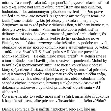
mňa oveľa cennejšie ako túžba po poučkách, vysvetleniach a stálosti
ako takej. Preto nad architektúrou premýšľam ako nad kultúrou,
hodnotou, alebo autonómnym spôsobom myslenia, možno práve
situácií a mierok, ako hovoríš. AI generuje alternatívy už teraz, ale
(zatiaľ) sme to stále my, kto jej obrazy prekladá a interpretuje.
Zaujímavé sa mi to zdá práve v diskusii s ňou, v hľadaní hraníc tejto
debaty a „vyjednávania“. Vnímam to ako dobrú príležitosť na
definovanie si toho, čo vlastne znamená „myslieť architektúru“, čo
je jazykom takéhoto myslenia, keďže do hry prichádzajú nové
činitele, vstupné dáta –
prompty
– ako inštrukcie v podobe textov či
obrázkov, čo je iný spôsob komunikácie a argumentovania. A vôbec
– môžeme zažívať AI? Zažívať spolu s AI? Ako raz povedala
Monika Mitášová: „Tie dáta niekto musel prežiť“. V ateliéri sme sa
o tom so študentkami bavili aj ako o vrstvení spomienok. Mohol by
to byť akýsi spomienkový
glitch
, a to nielen vo vzťahu k obrazu,
ktorý spája rôzne databázy, obdobia, éry či štýly, umelé aj prírodné,
ale aj k vlastnej či spoločenskej pamäti (niečo sa mi s niečím spája,
niečo sa mi vynára, niečo si jasne pamätám, niečo zabúdam, niečo
sa spája chybne, nesprávne, bizarne) a takýto prvok časovosti či
dokonca priestorovosti by mohol približovať k prežívaniu v AI
alebo s AI.
Čo si myslíš, aký to všetko môže mať vzťah k materialite či dokonca
k haptickosti a senzualite priestorového/architektonického zážitku?
Danica, som rada, že si načrtla haptickosť, lebo aktuálne ma