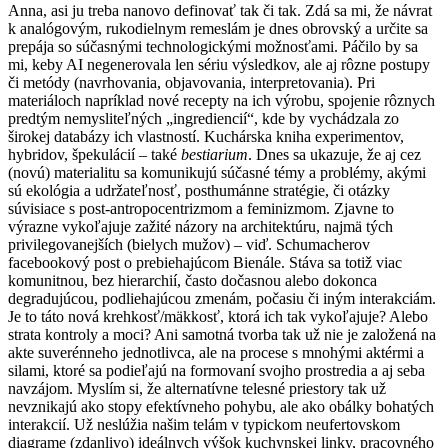
Anna, asi ju treba nanovo definovať tak či tak. Zdá sa mi, že návrat
k analógovým, rukodielnym remeslám je dnes obrovský a určite sa
prepája so súčasnými technologickými možnosťami. Páčilo by sa
mi, keby AI negenerovala len sériu výsledkov, ale aj rôzne postupy
či metódy (navrhovania, objavovania, interpretovania). Pri
materiáloch napríklad nové recepty na ich výrobu, spojenie rôznych
predtým nemysliteľných „ingrediencií“, kde by vychádzala zo
širokej databázy ich vlastností. Kuchárska kniha experimentov,
hybridov, špekulácií – také
bestiarium
. Dnes sa ukazuje, že aj cez
(novú) materialitu sa komunikujú súčasné témy a problémy, akými
sú ekológia a udržateľnosť, posthumánne stratégie, či otázky
súvisiace s post-antropocentrizmom a feminizmom. Zjavne to
výrazne vykoľajuje zažité názory na architektúru, najmä tých
privilegovanejších (bielych mužov) – viď. Schumacherov
facebookový post o prebiehajúcom Bienále. Stáva sa totiž viac
komunitnou, bez hierarchií, často dočasnou alebo dokonca
degradujúcou, podliehajúcou zmenám, počasiu či iným interakciám.
Je to táto nová krehkosť/mäkkosť, ktorá ich tak vykoľajuje? Alebo
strata kontroly a moci? Ani samotná tvorba tak už nie je založená na
akte suverénneho jednotlivca, ale na procese s mnohými aktérmi a
silami, ktoré sa podieľajú na formovaní svojho prostredia a aj seba
navzájom. Myslím si, že alternatívne telesné priestory tak už
nevznikajú ako stopy efektívneho pohybu, ale ako obálky bohatých
interakcií. Už neslúžia našim telám v typickom neufertovskom
diagrame (zdanlivo) ideálnych výšok kuchynskej linky, pracovného