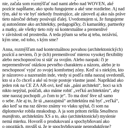
nie, začala som rozmýšľať nad nami alebo nad WOVEN, aké
pozície napĺňame, ako spolu fungujeme a aké sme rozdielne. Aj nad
tým, aké to vie byť niekedy frustrujúce, ale zároveň aj ako nás práve
tieto náročné debaty posúvajú ďalej. Uvedomujem si, že fungujeme
aj autonómne ako architektky, pedagogičky, či kamarátky, partnerky
a matky, ale všetky tieto roly sú kontextuálne a premenlivé
v závislosti od prostredia. A teda pýtam sa seba aj teba, nezávisí,
kým sme, od toho, s kým sme?
Anna, rozmýšľam nad kontextuálnou povahou (architektonických)
pozícií a neviem, či je (ich) premenlivosť mierou vysokej flexibility
alebo neschopnosťou si stáť za svojím. Alebo naopak: či je
nepremenlivosť otázkou pevného charakteru a názoru, alebo je to
neschopnosť vyjsť zo svojej komfortnej zóny. Keď si s niekým, kto
je názorovo a nazeraním inde, vtedy si podľa mňa naozaj uvedomíš,
kto si a čo chceš a aké sú tvoje postoje vlastne jasné. Napríklad ako
jeden rok na CE ZA AR-ovi, keď nás „páni architekti“, hoci sa ich
nikto nepýtal, poúčali, ako máme robiť „veľkú architektúru“, aby
sme naozaj pochopili „o čom to je“. To ma dosť štve už samo
o sebe. Ale aj to, že tá „naozajstná“ architektúra má byť „veľká“,
ako keď sa ma raz dávno známy vo vlaku spýtal, či som na
diplomovke robila mrakodrap. A ja som pritom riešila
Smallness
manifesto
, architektúru XS a to, ako (architektonické) myslenie
nemá mierku. Hovoríš o produkovaní a spochybňovaní ako
o opozitách, myslíš si, že je spochybňovanie neproduktívne?