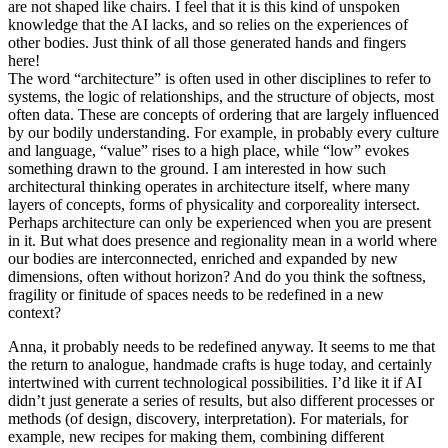
are not shaped like chairs. I feel that it is this kind of unspoken
knowledge that the AI lacks, and so relies on the experiences of
other bodies. Just think of all those generated hands and fingers
here!
The word “architecture” is often used in other disciplines to refer to
systems, the logic of relationships, and the structure of objects, most
often data. These are concepts of ordering that are largely influenced
by our bodily understanding. For example, in probably every culture
and language, “value” rises to a high place, while “low” evokes
something drawn to the ground. I am interested in how such
architectural thinking operates in architecture itself, where many
layers of concepts, forms of physicality and corporeality intersect.
Perhaps architecture can only be experienced when you are present
in it. But what does presence and regionality mean in a world where
our bodies are interconnected, enriched and expanded by new
dimensions, often without horizon? And do you think the softness,
fragility or finitude of spaces needs to be redefined in a new
context?
Anna, it probably needs to be redefined anyway. It seems to me that
the return to analogue, handmade crafts is huge today, and certainly
intertwined with current technological possibilities. I’d like it if AI
didn’t just generate a series of results, but also different processes or
methods (of design, discovery, interpretation). For materials, for
example, new recipes for making them, combining different