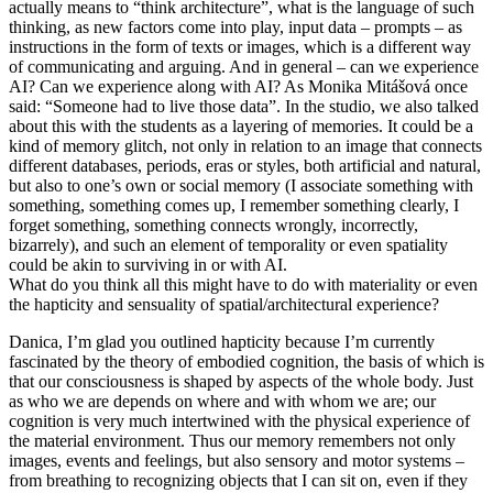
actually means to “think architecture”, what is the language of such
thinking, as new factors come into play, input data – prompts – as
instructions in the form of texts or images, which is a different way
of communicating and arguing. And in general – can we experience
AI? Can we experience along with AI? As Monika Mitášová once
said: “Someone had to live those data”. In the studio, we also talked
about this with the students as a layering of memories. It could be a
kind of memory glitch, not only in relation to an image that connects
different databases, periods, eras or styles, both artificial and natural,
but also to one’s own or social memory (I associate something with
something, something comes up, I remember something clearly, I
forget something, something connects wrongly, incorrectly,
bizarrely), and such an element of temporality or even spatiality
could be akin to surviving in or with AI.
What do you think all this might have to do with materiality or even
the hapticity and sensuality of spatial/architectural experience?
Danica, I’m glad you outlined hapticity because I’m currently
fascinated by the theory of embodied cognition, the basis of which is
that our consciousness is shaped by aspects of the whole body. Just
as who we are depends on where and with whom we are; our
cognition is very much intertwined with the physical experience of
the material environment. Thus our memory remembers not only
images, events and feelings, but also sensory and motor systems –
from breathing to recognizing objects that I can sit on, even if they