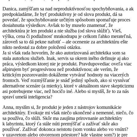
Danica, zamýšľam sa nad neproduktívnosťou spochybňovania, a ak
predpokladáme, že byť produktívny je od slova produkt, dá sa
povedať, že spochybňovanie určitým spôsobom spomaľuje proces
dosiahnutia výsledkov. Avšak to by muselo znamenať, že
architektúra je len produkt a nie služba (od slova slúžiť). Vieš,
výška, cena či podlažnosť mrakodrapu je celkom ľahko merateľná,
zároveň sa to dá pekne nafotiť – ale ocenenie za architektúru ešte
nikto nedostal za dobre položenú otázku.
Ja si však rada hovorím, že ako autorizovaná architektka som sa
stala autorkou služieb. Inak, servis sa okrem iného definuje aj ako
práca, výsledkom ktorej nie je produkt. Pravdupovediac oveľa viac
ašpirujem byť progresívnou než produktívnou; ale verím, že
kritickým pozorovaním dokážeme vytvárať hodnoty na viacerých
frontoch. Veď rozmýšľanie je snáď jediný spôsob, ako si vysnívať
alternatívne scenáre (a mierky), ktoré v aktuálnom stave skepticizmu
asi potrebujeme viac, než hocičo iné. Alebo si myslíš, že to za nás
spraví umelá inteligencia?
Anna, myslím si, že produkt je jeden z nástrojov komunikácie
architektúry. Evokuje mi však niečo ukončené a nemenné, niečo, čo
sa používa, čo slúži. Skôr ma zaujíma prirovnanie architektúry
k labyrintu, ktorý ťa stále núti premýšľať a zažívať skôr ako
používať. Zažívať dokonca neistotu (som vonku alebo vo vnútri?
v uzavretom alebo otvorenom priestore? kde vlastne som?) je pre