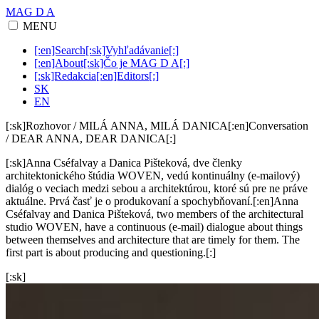
MAG D A
MENU
[:en]Search[:sk]Vyhľadávanie[:]
[:en]About[:sk]Čo je MAG D A[:]
[:sk]Redakcia[:en]Editors[:]
SK
EN
[:sk]Rozhovor / MILÁ ANNA, MILÁ DANICA[:en]Conversation
/ DEAR ANNA, DEAR DANICA[:]
[:sk]Anna Cséfalvay a Danica Pišteková, dve členky
architektonického štúdia WOVEN, vedú kontinuálny (e-mailový)
dialóg o veciach medzi sebou a architektúrou, ktoré sú pre ne práve
aktuálne. Prvá časť je o produkovaní a spochybňovaní.[:en]Anna
Cséfalvay and Danica Pišteková, two members of the architectural
studio WOVEN, have a continuous (e-mail) dialogue about things
between themselves and architecture that are timely for them. The
first part is about producing and questioning.[:]
[:sk]