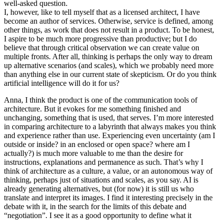
well-asked question.
I, however, like to tell myself that as a licensed architect, I have
become an author of services. Otherwise, service is defined, among
other things, as work that does not result in a product. To be honest,
I aspire to be much more progressive than productive; but I do
believe that through critical observation we can create value on
multiple fronts. After all, thinking is perhaps the only way to dream
up alternative scenarios (and scales), which we probably need more
than anything else in our current state of skepticism. Or do you think
artificial intelligence will do it for us?
Anna, I think the product is one of the communication tools of
architecture. But it evokes for me something finished and
unchanging, something that is used, that serves. I’m more interested
in comparing architecture to a labyrinth that always makes you think
and experience rather than use. Experiencing even uncertainty (am I
outside or inside? in an enclosed or open space? where am I
actually?) is much more valuable to me than the desire for
instructions, explanations and permanence as such. That’s why I
think of architecture as a culture, a value, or an autonomous way of
thinking, perhaps just of situations and scales, as you say. AI is
already generating alternatives, but (for now) it is still us who
translate and interpret its images. I find it interesting precisely in the
debate with it, in the search for the limits of this debate and
“negotiation”. I see it as a good opportunity to define what it