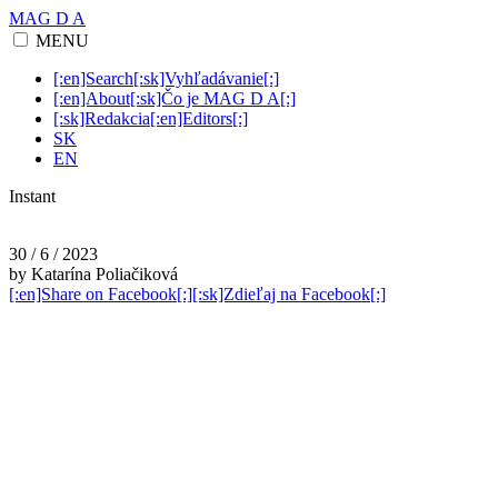
MAG D A
MENU
[:en]Search[:sk]Vyhľadávanie[:]
[:en]About[:sk]Čo je MAG D A[:]
[:sk]Redakcia[:en]Editors[:]
SK
EN
Instant
30 / 6 / 2023
by Katarína Poliačiková
[:en]Share on Facebook[:][:sk]Zdieľaj na Facebook[:]
şans
vidobet
vidobet
vidobet
vidobet
casinolevant
casinolevant
casinolevant
vidobet
şans
casinolevant
casino
şans
casino
casino
casino
boostaro
casinolevant
şans
casinolevant
şanscasino
vidobet
vidobet
levant
gorabet
galyabet
gorabet
gorabet
gorabet
vidobet
galyabet
gorabet
gorabet
nigeria
sports
casino
|
|
güncel
giriş
|
|
|
giriş
casino
giriş
şans
casino
levant
şans
şans
|
giriş
casino
giriş
|
|
giriş
casino
|
|
|
|
|
giriş
|
|
|
betting
betting
|
giriş
|
|
|
|
|
giriş
|
|
|
|
giriş
|
|
|
|
|
|
|
|