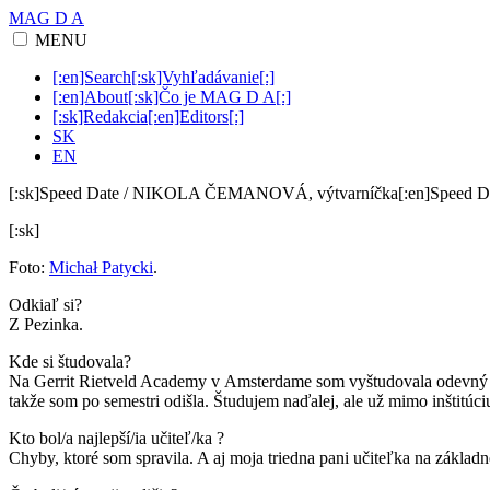
MAG D A
MENU
[:en]Search[:sk]Vyhľadávanie[:]
[:en]About[:sk]Čo je MAG D A[:]
[:sk]Redakcia[:en]Editors[:]
SK
EN
[:sk]Speed Date / NIKOLA ČEMANOVÁ, výtvarníčka[:en]Speed D
[:sk]
Foto:
Michał Patycki
.
Odkiaľ si?
Z Pezinka.
Kde si študovala?
Na Gerrit Rietveld Academy v Amsterdame som vyštudovala odevný des
takže som po semestri odišla. Študujem naďalej, ale už mimo inštit
Kto bol/a najlepší/ia učiteľ/ka ?
Chyby, ktoré som spravila. A aj moja triedna pani učiteľka na základn