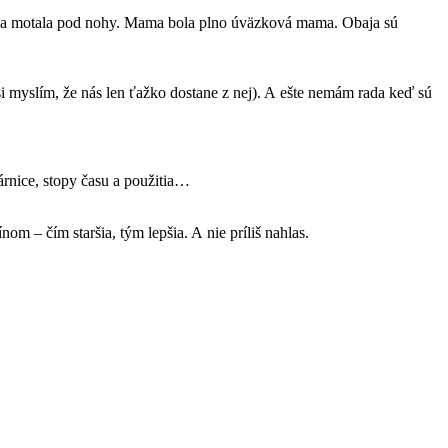
dieťa motala pod nohy. Mama bola plno úväzková mama. Obaja sú
si myslím, že nás len ťažko dostane z nej). A ešte nemám rada keď sú
árnice, stopy času a použitia…
m – čím staršia, tým lepšia. A nie príliš nahlas.