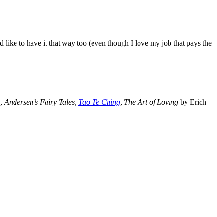
I’d like to have it that way too (even though I love my job that pays the
s,
Andersen’s Fairy Tales
,
Tao Te Ching
,
The Art of Loving
by Erich