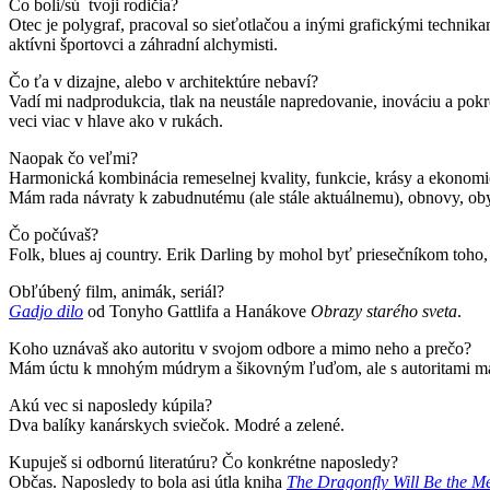
Čo boli/sú tvoji rodičia?
Otec je polygraf, pracoval so sieťotlačou a inými grafickými techn
aktívni športovci a záhradní alchymisti.
Čo ťa v dizajne, alebo v architektúre nebaví?
Vadí mi nadprodukcia, tlak na neustále napredovanie, inováciu a pokr
veci viac v hlave ako v rukách.
Naopak čo veľmi?
Harmonická kombinácia remeselnej kvality, funkcie, krásy a ekonomic
Mám rada návraty k zabudnutému (ale stále aktuálnemu), obnovy, obyč
Čo počúvaš?
Folk, blues aj country. Erik Darling by mohol byť priesečníkom toho,
Obľúbený film, animák, seriál?
Gadjo dilo
od Tonyho Gattlifa a Hanákove
Obrazy starého sveta
.
Koho uznávaš ako autoritu v svojom odbore a mimo neho a prečo?
Mám úctu k mnohým múdrym a šikovným ľuďom, ale s autoritami m
Akú vec si naposledy kúpila?
Dva balíky kanárskych sviečok. Modré a zelené.
Kupuješ si odbornú literatúru? Čo konkrétne naposledy?
Občas. Naposledy to bola asi útla kniha
The Dragonfly Will Be the M