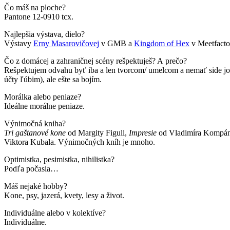
Čo máš na ploche?
Pantone 12-0910 tcx.
Najlepšia výstava, dielo?
Výstavy
Erny Masarovičovej
v GMB a
Kingdom of Hex
v Meetfactor
Čo z domácej a zahraničnej scény rešpektuješ? A prečo?
Rešpektujem odvahu byť iba a len tvorcom/ umelcom a nemať side joby, k
účty ľúbim), ale ešte sa bojím.
Morálka alebo peniaze?
Ideálne morálne peniaze.
Výnimočná kniha?
Tri gaštanové kone
od Margity Figuli,
Impresie
od Vladimíra Kompá
Viktora Kubala. Výnimočných kníh je mnoho.
Optimistka, pesimistka, nihilistka?
Podľa počasia…
Máš nejaké hobby?
Kone, psy, jazerá, kvety, lesy a život.
Individuálne alebo v kolektíve?
Individuálne.