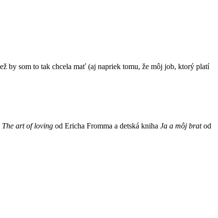
ež by som to tak chcela mať (aj napriek tomu, že môj job, ktorý platí
,
The art of loving
od Ericha Fromma a detská kniha
Ja a môj brat
od