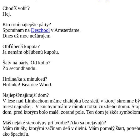
Chodíš voliť?
Hej.
Kto robí najlepšie párty?
Spomínam na
Deschool
v Amsterdame.
Dnes už moc nežúrujem.
Obľúbená kupola?
Ja nemám obľúbenú kupolu.
Šaty na párty. Od koho?
Zo secondhandu.
Hrdina/ka z minulosti?
Hrdinka! Beatrice Wood.
Najlepší/najkrajší dom?
V lese nad Limbachom máme chalúpku bez sietí, v ktorej skromne býv
miest najradšej. V kuchyni mám v rámiku fotku cuzdieho domu. Stoj
dom, pred ktorým bolo malé, zorané pole. Ten dom je skôr symbolom, a
Máš nejaké stereotypy pri tvorbe? Ako sa prejavujú?
Mám rituály, ktorými začínam deň v dielni. Mám pomalý štart, potre
ako špachtľu.