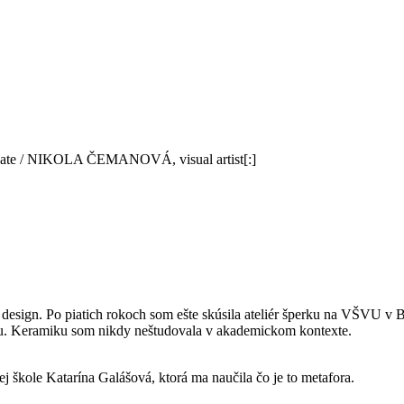
ate / NIKOLA ČEMANOVÁ, visual artist[:]
ign. Po piatich rokoch som ešte skúsila ateliér šperku na VŠVU v Bra
úciu. Keramiku som nikdy neštudovala v akademickom kontexte.
ej škole Katarína Galášová, ktorá ma naučila čo je to metafora.