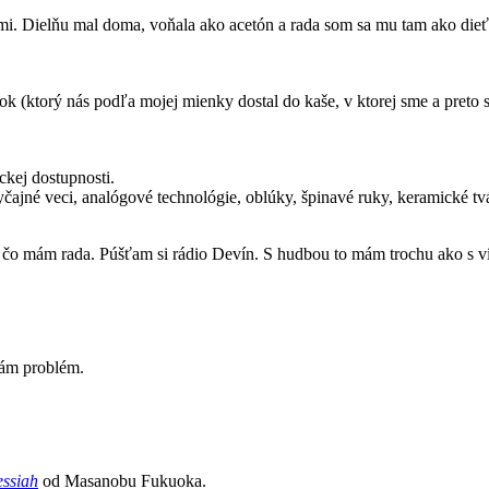
ikami. Dielňu mal doma, voňala ako acetón a rada som sa mu tam ako 
ok (ktorý nás podľa mojej mienky dostal do kaše, v ktorej sme a preto 
kej dostupnosti.
ajné veci, analógové technológie, oblúky, špinavé ruky, keramické tv
 čo mám rada. Púšťam si rádio Devín. S hudbou to mám trochu ako s víno
ám problém.
essiah
od Masanobu Fukuoka.