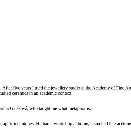
ter five years I tried the jewellery studio at the Academy of Fine Arts i
r studied ceramics in an academic context.
tarína Galášová, who taught me what metaphor is.
graphic techniques. He had a workshop at home, it smelled like acetone