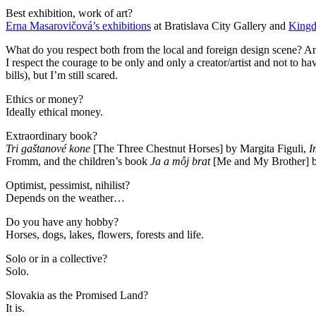
Best exhibition, work of art?
Erna Masarovičová’s exhibitions
at Bratislava City Gallery and
Kingd
What do you respect both from the local and foreign design scene? 
I respect the courage to be only and only a creator/artist and not to hav
bills), but I’m still scared.
Ethics or money?
Ideally ethical money.
Extraordinary book?
Tri gaštanové kone
[The Three Chestnut Horses] by Margita Figuli,
I
Fromm, and the children’s book
Ja a môj brat
[Me and My Brother] by
Optimist, pessimist, nihilist?
Depends on the weather…
Do you have any hobby?
Horses, dogs, lakes, flowers, forests and life.
Solo or in a collective?
Solo.
Slovakia as the Promised Land?
It is.