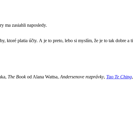
y ma zasiahli naposledy.
toré platia účty. A je to preto, lebo si myslím, že je to tak dobre a ti
nka,
The Book
od Alana Wattsa,
Andersenove rozprávky
,
Tao Te Ching