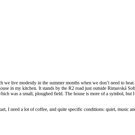
we live modestly in the summer months when we don’t need to heat. I th
’ house in my kitchen. It stands by the R2 road just outside Rimavská Sobo
 which was a small, ploughed field. The house is more of a symbol, but I a
rt, I need a lot of coffee, and quite specific conditions: quiet, music and