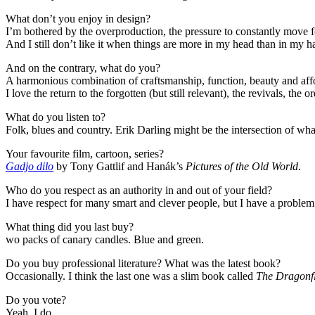
What don’t you enjoy in design?
I’m bothered by the overproduction, the pressure to constantly move fo
And I still don’t like it when things are more in my head than in my h
And on the contrary, what do you?
A harmonious combination of craftsmanship, function, beauty and affo
I love the return to the forgotten (but still relevant), the revivals, th
What do you listen to?
Folk, blues and country. Erik Darling might be the intersection of what 
Your favourite film, cartoon, series?
Gadjo dilo
by Tony Gattlif and Hanák’s
Pictures of the Old World
.
Who do you respect as an authority in and out of your field?
I have respect for many smart and clever people, but I have a problem 
What thing did you last buy?
wo packs of canary candles. Blue and green.
Do you buy professional literature? What was the latest book?
Occasionally. I think the last one was a slim book called
The Dragonfl
Do you vote?
Yeah, I do.