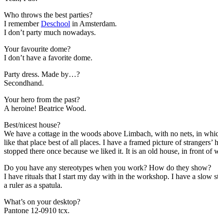
Who throws the best parties?
I remember
Deschool
in Amsterdam.
I don’t party much nowadays.
Your favourite dome?
I don’t have a favorite dome.
Party dress. Made by…?
Secondhand.
Your hero from the past?
A heroine! Beatrice Wood.
Best/nicest house?
We have a cottage in the woods above Limbach, with no nets, in which 
like that place best of all places. I have a framed picture of strangers
stopped there once because we liked it. It is an old house, in front of
Do you have any stereotypes when you work? How do they show?
I have rituals that I start my day with in the workshop. I have a slow sta
a ruler as a spatula.
What’s on your desktop?
Pantone 12-0910 tcx.