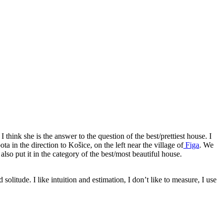
ink she is the answer to the question of the best/prettiest house. I
ta in the direction to Košice, on the left near the village of
Figa
. We
lso put it in the category of the best/most beautiful house.
 solitude. I like intuition and estimation, I don’t like to measure, I use