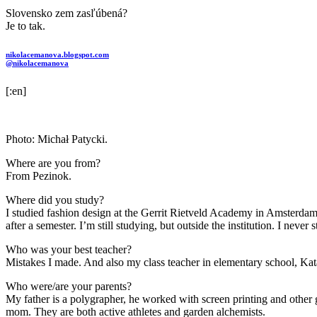
Slovensko zem zasľúbená?
Je to tak.
nikolacemanova.blogspot.com
@nikolacemanova
[:en]
Photo: Michał Patycki.
Where are you from?
From Pezinok.
Where did you study?
I studied fashion design at the Gerrit Rietveld Academy in Amsterdam. Af
after a semester. I’m still studying, but outside the institution. I neve
Who was your best teacher?
Mistakes I made. And also my class teacher in elementary school, Ka
Who were/are your parents?
My father is a polygrapher, he worked with screen printing and other 
mom. They are both active athletes and garden alchemists.