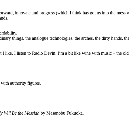
rward, innovate and progress (which I think has got us into the mess we’r
ands.
rdability.
e ordinary things, the analogue technologies, the arches, the dirty hands,
I like. I listen to Radio Devin. I’m a bit like wine with music – the old
with authority figures.
y Will Be the Messiah
by Masanobu Fukuoka.