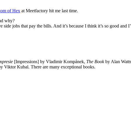
om of Hex
at Meetfactory hit me last time.
And why?
e side jobs that pay the bills. And it’s because I think it’s so good and 
mpresie
[Impressions] by Vladimir Kompánek,
The Book
by Alan Watt
 Viktor Kubal. There are many exceptional books.