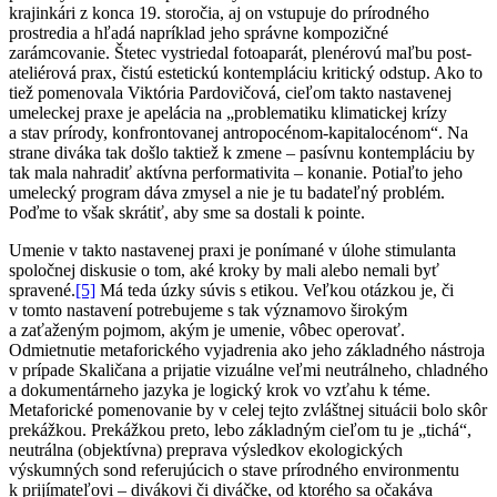
krajinkári z konca 19. storočia, aj on vstupuje do prírodného
prostredia a hľadá napríklad jeho správne kompozičné
zarámcovanie. Štetec vystriedal fotoaparát, plenérovú maľbu post-
ateliérová prax, čistú estetickú kontempláciu kritický odstup. Ako to
tiež pomenovala Viktória Pardovičová, cieľom takto nastavenej
umeleckej praxe je apelácia na „problematiku klimatickej krízy
a stav prírody, konfrontovanej antropocénom-kapitalocénom“. Na
strane diváka tak došlo taktiež k zmene – pasívnu kontempláciu by
tak mala nahradiť aktívna performativita – konanie. Potiaľto jeho
umelecký program dáva zmysel a nie je tu badateľný problém.
Poďme to však skrátiť, aby sme sa dostali k pointe.
Umenie v takto nastavenej praxi je ponímané v úlohe stimulanta
spoločnej diskusie o tom, aké kroky by mali alebo nemali byť
spravené.
[5]
Má teda úzky súvis s etikou. Veľkou otázkou je, či
v tomto nastavení potrebujeme s tak významovo širokým
a zaťaženým pojmom, akým je umenie, vôbec operovať.
Odmietnutie metaforického vyjadrenia ako jeho základného nástroja
v prípade Skaličana a prijatie vizuálne veľmi neutrálneho, chladného
a dokumentárneho jazyka je logický krok vo vzťahu k téme.
Metaforické pomenovanie by v celej tejto zvláštnej situácii bolo skôr
prekážkou. Prekážkou preto, lebo základným cieľom tu je „tichá“,
neutrálna (objektívna) preprava výsledkov ekologických
výskumných sond referujúcich o stave prírodného environmentu
k prijímateľovi – divákovi či diváčke, od ktorého sa očakáva