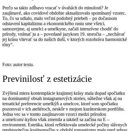
Prečo sa takto zdĺhavo vracať v úvahách do minulosti? Je
zaujímavé, ako covidové obdobie aktualizovalo spomínaný vzorec.
To, čo sa udialo, malo veľmi podobný priebeh – po dočasnom
odstavení kapitalizmu a ekonomického rastu sme všetci,
samozrejme, aj umelci a umelkyne, začali intenzívne chodiť do
prírody, vnímať ju a – povedané jazykom 19. storočia – „nechávať
jej krásu vlievať sa do našich duší, v ktorých rozohráva harmonické
tóny“.
Foto: autor textu.
Previnilosť z estetizácie
Zvýšená miera kontemplácie krajinnej krásy mala dopad spočiatku
na dominantný obsah instagramových stories, súbežne však aj na
tematické preferencie umelkýň a umelcov, ktoré som spočiatku
pozoroval v ich ateliéroch, neskôr v mojom kurátorskom portfóliu.
Jedna vec sa v tomto zaujímavom vzorci medzi prírodou
a umelcom/-kyňou však zmenila a taktiež sa začína na E –
environment. Estetika, ktorá reflektovala umelecké počiny slávnych
predstaviteľov krajinomaľby v období romantizmu mala pred sebou