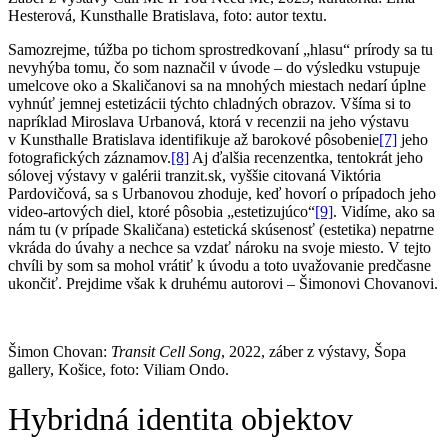
Hesterová, Kunsthalle Bratislava, foto: autor textu.
Samozrejme, túžba po tichom sprostredkovaní „hlasu“ prírody sa tu
nevyhýba tomu, čo som naznačil v úvode – do výsledku vstupuje
umelcove oko a Skaličanovi sa na mnohých miestach nedarí úplne
vyhnúť jemnej estetizácii týchto chladných obrazov. Všíma si to
napríklad Miroslava Urbanová, ktorá v recenzii na jeho výstavu
v Kunsthalle Bratislava identifikuje až barokové pôsobenie
[7]
jeho
fotografických záznamov.
[8]
Aj ďalšia recenzentka, tentokrát jeho
sólovej výstavy v galérii tranzit.sk, vyššie citovaná Viktória
Pardovičová, sa s Urbanovou zhoduje, keď hovorí o prípadoch jeho
video-artových diel, ktoré pôsobia „estetizujúco“
[9]
. Vidíme, ako sa
nám tu (v prípade Skaličana) estetická skúsenosť (estetika) nepatrne
vkráda do úvahy a nechce sa vzdať nároku na svoje miesto. V tejto
chvíli by som sa mohol vrátiť k úvodu a toto uvažovanie predčasne
ukončiť. Prejdime však k druhému autorovi – Šimonovi Chovanovi.
Šimon Chovan:
Transit Cell Song
, 2022, záber z výstavy, Šopa
gallery, Košice, foto: Viliam Ondo.
Hybridná identita objektov