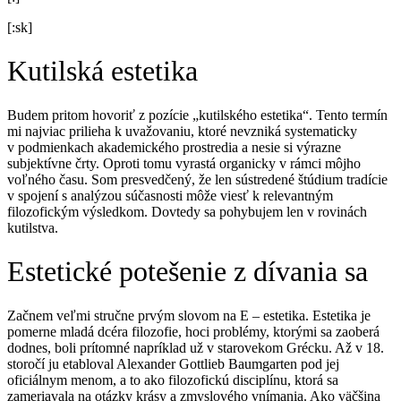
[:sk]
Kutilská estetika
Budem pritom hovoriť z pozície „kutilského estetika“. Tento termín
mi najviac prilieha k uvažovaniu, ktoré nevzniká systematicky
v podmienkach akademického prostredia a nesie si výrazne
subjektívne črty. Oproti tomu vyrastá organicky v rámci môjho
voľného času. Som presvedčený, že len sústredené štúdium tradície
v spojení s analýzou súčasnosti môže viesť k relevantným
filozofickým výsledkom. Dovtedy sa pohybujem len v rovinách
kutilstva.
Estetické potešenie z dívania sa
Začnem veľmi stručne prvým slovom na E – estetika. Estetika je
pomerne mladá dcéra filozofie, hoci problémy, ktorými sa zaoberá
dodnes, boli prítomné napríklad už v starovekom Grécku. Až v 18.
storočí ju etabloval Alexander Gottlieb Baumgarten pod jej
oficiálnym menom, a to ako filozofickú disciplínu, ktorá sa
zameriavala na otázky krásy a zmyslového vnímania. Ako väčšina