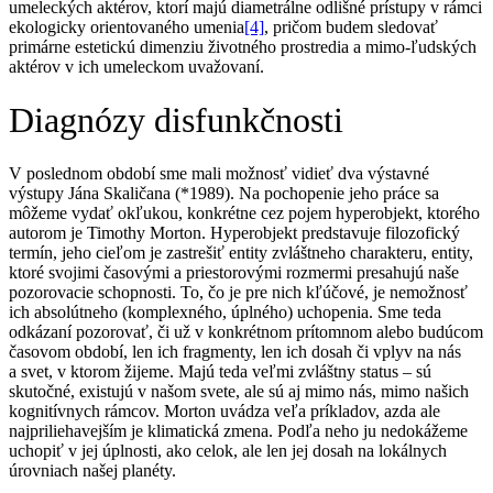
umeleckých aktérov, ktorí majú diametrálne odlišné prístupy v rámci
ekologicky orientovaného umenia
[4]
, pričom budem sledovať
primárne estetickú dimenziu životného prostredia a mimo-ľudských
aktérov v ich umeleckom uvažovaní.
Diagnózy disfunkčnosti
V poslednom období sme mali možnosť vidieť dva výstavné
výstupy Jána Skaličana (*1989). Na pochopenie jeho práce sa
môžeme vydať okľukou, konkrétne cez pojem hyperobjekt, ktorého
autorom je Timothy Morton. Hyperobjekt predstavuje filozofický
termín, jeho cieľom je zastrešiť entity zvláštneho charakteru, entity,
ktoré svojimi časovými a priestorovými rozmermi presahujú naše
pozorovacie schopnosti. To, čo je pre nich kľúčové, je nemožnosť
ich absolútneho (komplexného, úplného) uchopenia. Sme teda
odkázaní pozorovať, či už v konkrétnom prítomnom alebo budúcom
časovom období, len ich fragmenty, len ich dosah či vplyv na nás
a svet, v ktorom žijeme. Majú teda veľmi zvláštny status – sú
skutočné, existujú v našom svete, ale sú aj mimo nás, mimo našich
kognitívnych rámcov. Morton uvádza veľa príkladov, azda ale
najpriliehavejším je klimatická zmena. Podľa neho ju nedokážeme
uchopiť v jej úplnosti, ako celok, ale len jej dosah na lokálnych
úrovniach našej planéty.