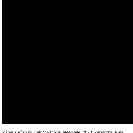
Záber z výstavy Call Me If You Need Me, 2023, kurátorka: Ema