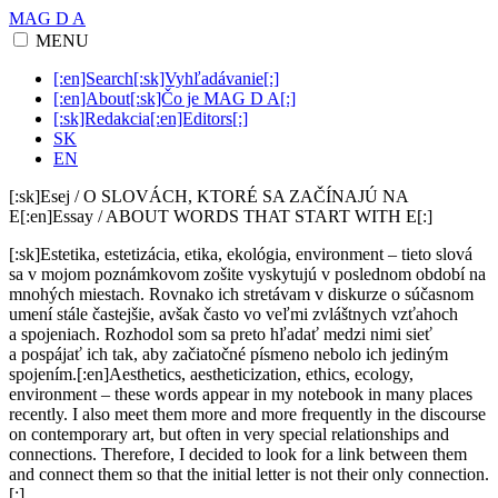
MAG D A
MENU
[:en]Search[:sk]Vyhľadávanie[:]
[:en]About[:sk]Čo je MAG D A[:]
[:sk]Redakcia[:en]Editors[:]
SK
EN
[:sk]Esej / O SLOVÁCH, KTORÉ SA ZAČÍNAJÚ NA
E[:en]Essay / ABOUT WORDS THAT START WITH E[:]
[:sk]Estetika, estetizácia, etika, ekológia, environment – tieto slová
sa v mojom poznámkovom zošite vyskytujú v poslednom období na
mnohých miestach. Rovnako ich stretávam v diskurze o súčasnom
umení stále častejšie, avšak často vo veľmi zvláštnych vzťahoch
a spojeniach. Rozhodol som sa preto hľadať medzi nimi sieť
a pospájať ich tak, aby začiatočné písmeno nebolo ich jediným
spojením.[:en]Aesthetics, aestheticization, ethics, ecology,
environment – these words appear in my notebook in many places
recently. I also meet them more and more frequently in the discourse
on contemporary art, but often in very special relationships and
connections. Therefore, I decided to look for a link between them
and connect them so that the initial letter is not their only connection.
[:]