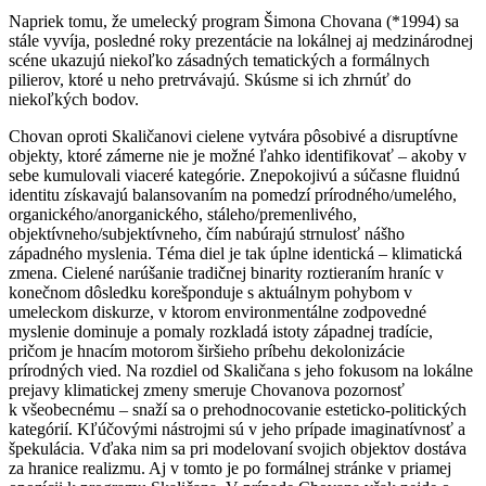
Napriek tomu, že umelecký program Šimona Chovana (*1994) sa
stále vyvíja, posledné roky prezentácie na lokálnej aj medzinárodnej
scéne ukazujú niekoľko zásadných tematických a formálnych
pilierov, ktoré u neho pretrvávajú. Skúsme si ich zhrnúť do
niekoľkých bodov.
Chovan oproti Skaličanovi cielene vytvára pôsobivé a disruptívne
objekty, ktoré zámerne nie je možné ľahko identifikovať – akoby v
sebe kumulovali viaceré kategórie. Znepokojivú a súčasne fluidnú
identitu získavajú balansovaním na pomedzí prírodného/umelého,
organického/anorganického, stáleho/premenlivého,
objektívneho/subjektívneho, čím nabúrajú strnulosť nášho
západného myslenia. Téma diel je tak úplne identická – klimatická
zmena. Cielené narúšanie tradičnej binarity roztieraním hraníc v
konečnom dôsledku korešponduje s aktuálnym pohybom v
umeleckom diskurze, v ktorom environmentálne zodpovedné
myslenie dominuje a pomaly rozkladá istoty západnej tradície,
pričom je hnacím motorom širšieho príbehu dekolonizácie
prírodných vied. Na rozdiel od Skaličana s jeho fokusom na lokálne
prejavy klimatickej zmeny smeruje Chovanova pozornosť
k všeobecnému – snaží sa o prehodnocovanie esteticko-politických
kategórií. Kľúčovými nástrojmi sú v jeho prípade imaginatívnosť a
špekulácia. Vďaka nim sa pri modelovaní svojich objektov dostáva
za hranice realizmu. Aj v tomto je po formálnej stránke v priamej