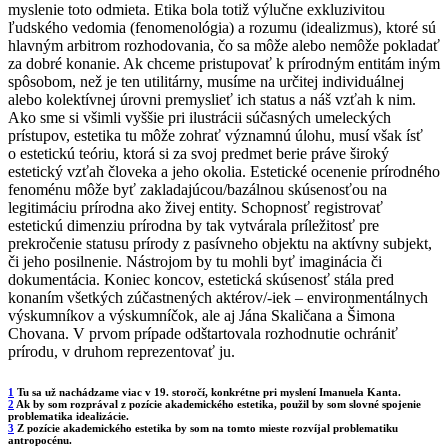
myslenie toto odmieta. Etika bola totiž výlučne exkluzivitou
ľudského vedomia (fenomenológia) a rozumu (idealizmus), ktoré sú
hlavným arbitrom rozhodovania, čo sa môže alebo nemôže pokladať
za dobré konanie. Ak chceme pristupovať k prírodným entitám iným
spôsobom, než je ten utilitárny, musíme na určitej individuálnej
alebo kolektívnej úrovni premyslieť ich status a náš vzťah k nim.
Ako sme si všimli vyššie pri ilustrácii súčasných umeleckých
prístupov, estetika tu môže zohrať významnú úlohu, musí však ísť
o estetickú teóriu, ktorá si za svoj predmet berie práve široký
estetický vzťah človeka a jeho okolia. Estetické ocenenie prírodného
fenoménu môže byť zakladajúcou/bazálnou skúsenosťou na
legitimáciu prírodna ako živej entity. Schopnosť registrovať
estetickú dimenziu prírodna by tak vytvárala príležitosť pre
prekročenie statusu prírody z pasívneho objektu na aktívny subjekt,
či jeho posilnenie. Nástrojom by tu mohli byť imaginácia či
dokumentácia. Koniec koncov, estetická skúsenosť stála pred
konaním všetkých zúčastnených aktérov/-iek – environmentálnych
výskumníkov a výskumníčok, ale aj Jána Skaličana a Šimona
Chovana. V prvom prípade odštartovala rozhodnutie ochrániť
prírodu, v druhom reprezentovať ju.
1
Tu sa už nachádzame viac v 19. storočí, konkrétne pri myslení Imanuela Kanta.
2
Ak by som rozprával z pozície akademického estetika, použil by som slovné spojenie
problematika idealizácie.
3
Z pozície akademického estetika by som na tomto mieste rozvíjal problematiku
antropocénu.