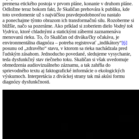
premena etického postoja v prvom pláne, konanie v druhom pláne.
Odložme teraz bokom fakt, že Skaličan prehovára k publiku, kde
toto uvedomenie už s najväčšou pravdepodobnosťou nastalo
a ponechajme týmto obrazom ich transformačnú silu. Rozoberme si
bližšie, načo sa pozeráme. Ako príklad si zoberiem dielo
Vodný tok
Vydrica
, ktoré chladnými a statickými zábermi zaznamenáva
menovanú rieku. To, čo Skaličan od diváka/čky očakáva, je
environmentálna diagnóza – potreba registrovať „indikátory“
[6]
posunu od „zdravého“ stavu, v ktorom sa rieka nachádzala pred
ľudským zásahom. Jednoducho povedané, sledujeme vysychanie,
teda dysfunkčný stav riečneho toku. Skaličan si však uvedomuje
obmedzenia audiovizuálneho záznamu, a tak zahŕňa do
sprievodného textu aj faktografické informácie o ekologických
výskumoch. Interpretácia z diváckej strany tak má akúsi formu
diagnózy dysfunkčnosti.