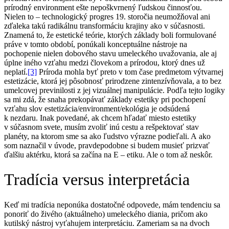
prírodný environment ešte nepoškvrnený ľudskou činnosťou.
Nielen to – technologický progres 19. storočia neumožňoval ani
zďaleka takú radikálnu transformáciu krajiny ako v súčasnosti.
Znamená to, že estetické teórie, ktorých základy boli formulované
práve v tomto období, ponúkali konceptuálne nástroje na
pochopenie nielen dobového stavu umeleckého uvažovania, ale aj
úplne iného vzťahu medzi človekom a prírodou, ktorý dnes už
neplatí.
[3]
Príroda mohla byť preto v tom čase predmetom výtvarnej
estetizácie, ktorá jej pôsobnosť prirodzene zintenzívňovala, a to bez
umelcovej previnilosti z jej vizuálnej manipulácie. Podľa tejto logiky
sa mi zdá, že snaha prekopávať základy estetiky pri pochopení
vzťahu slov estetizácia/environment/ekológia je odsúdená
k nezdaru. Inak povedané, ak chcem hľadať miesto estetiky
v súčasnom svete, musím zvoliť inú cestu a rešpektovať stav
planéty, na ktorom sme sa ako ľudstvo výrazne podieľali. A ako
som naznačil v úvode, pravdepodobne si budem musieť prizvať
ďalšiu aktérku, ktorá sa začína na E – etiku. Ale o tom až neskôr.
Tradícia versus interpretácia
Keď mi tradícia neponúka dostatočné odpovede, mám tendenciu sa
ponoriť do živého (aktuálneho) umeleckého diania, pričom ako
kutilský nástroj vyťahujem interpretáciu. Zameriam sa na dvoch