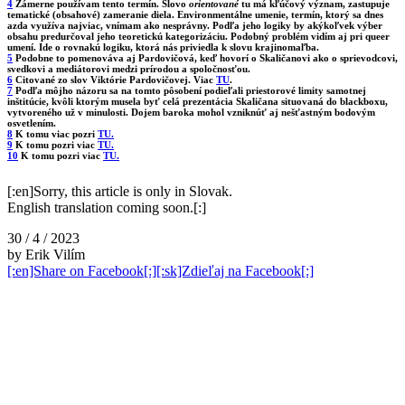
4
Zámerne používam tento termín. Slovo
orientované
tu má kľúčový význam, zastupuje
tematické (obsahové) zameranie diela. Environmentálne umenie, termín, ktorý sa dnes
azda využíva najviac, vnímam ako nesprávny. Podľa jeho logiky by akýkoľvek výber
obsahu predurčoval jeho teoretickú kategorizáciu. Podobný problém vidím aj pri queer
umení. Ide o rovnakú logiku, ktorá nás priviedla k slovu krajinomaľba.
5
Podobne to pomenováva aj Pardovičová, keď hovorí o Skaličanovi ako o sprievodcovi,
svedkovi a mediátorovi medzi prírodou a spoločnosťou.
6
Citované zo slov Viktórie Pardovičovej. Viac
TU
.
7
Podľa môjho názoru sa na tomto pôsobení podieľali priestorové limity samotnej
inštitúcie, kvôli ktorým musela byť celá prezentácia Skaličana situovaná do blackboxu,
vytvoreného už v minulosti. Dojem baroka mohol vzniknúť aj nešťastným bodovým
osvetlením.
8
K tomu viac pozri
TU.
9
K tomu pozri viac
TU.
10
K tomu pozri viac
TU.
[:en]Sorry, this article is only in Slovak.
English translation coming soon.[:]
30 / 4 / 2023
by Erik Vilím
[:en]Share on Facebook[:][:sk]Zdieľaj na Facebook[:]
şans
vidobet
vidobet
vidobet
vidobet
casinolevant
casinolevant
casinolevant
vidobet
şans
casinolevant
casino
şans
casino
casino
casino
boostaro
casinolevant
şans
casinolevant
şanscasino
vidobet
vidobet
levant
gorabet
galyabet
gorabet
gorabet
gorabet
vidobet
galyabet
gorabet
gorabet
nigeria
sports
casino
|
|
güncel
giriş
|
|
|
giriş
casino
giriş
şans
casino
levant
şans
şans
|
giriş
casino
giriş
|
|
giriş
casino
|
|
|
|
|
giriş
|
|
|
betting
betting
|
giriş
|
|
|
|
|
giriş
|
|
|
|
giriş
|
|
|
|
|
|
|
|