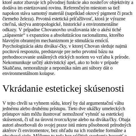
ktoré autor zbavuje ich pôvodnej funkcie ako nositeľov objektivity a
dodáva im estetizovanú rovinu. Referenčným miestom sa tiež
napokon stáva samotný materiál (napríklad okrový pigment či prach
čierneho železa). Prvotná estetická príťažlivosť, ktorá je výrazne
citeľná, skrýva antropologické, historické a environmentálne
odkazy. V prípadne Chovanovho uvažovania ide o akési tiché
„zápasenie“ s expanziou a absolutizáciou racionalizmu, ktorého
hlavným obranným mechanizmom je stimulácia emócií.
Psychologizácia aktu diváka/-čky, v ktorej Chovan sleduje najmä
pocitovú responziu, predstavuje pre neho prvotnú bázu na
prehodnocovanie ustálených etických noriem vo vzťahu k prírode.
Nekomunikuje určitý aktivistický apel, ako to bolo v prípade
Skaličana, nemoralizuje a neponúka nám ani súbory dát o
environmentálnom kolapse.
Vkrádanie estetickej skúsenosti
V tejto chvíli sa vyhnem súdu, ktorý by dal argumentačnú váhu
jednému alebo druhému prístupu. Tieto dve ukážky umeleckých
prístupov nám môžu ilustrovať nemožnosť vyhnúť sa estetickej
skúsenosti, či už na úrovni tvorcu/kyne alebo na diváka/čky. Obaja
autori absorbovali do svojej praxe istú mieru pôsobnosti prírodných
aktérov či enviromentov, bez ohľadu na ich rozdielne formálne a
obsahové ciele. Môžeme tu teda bez výčitiek svedomia hovoriť o