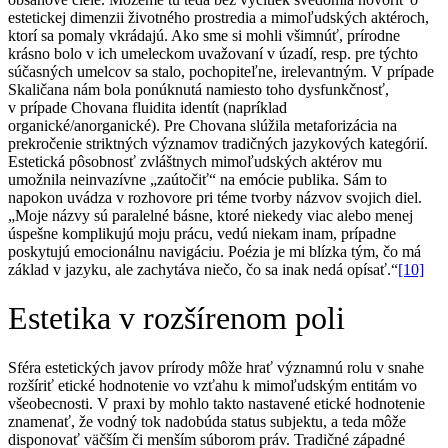
estetickej dimenzii životného prostredia a mimoľudských aktéroch,
ktorí sa pomaly vkrádajú. Ako sme si mohli všimnúť, prírodne
krásno bolo v ich umeleckom uvažovaní v úzadí, resp. pre týchto
súčasných umelcov sa stalo, pochopiteľne, irelevantným. V prípade
Skaličana nám bola ponúknutá namiesto toho dysfunkčnosť,
v prípade Chovana fluidita identít (napríklad
organické/anorganické). Pre Chovana slúžila metaforizácia na
prekročenie striktných významov tradičných jazykových kategórií.
Estetická pôsobnosť zvláštnych mimoľudských aktérov mu
umožnila neinvazívne „zaútočiť“ na emócie publika. Sám to
napokon uvádza v rozhovore pri téme tvorby názvov svojich diel.
„Moje názvy sú paralelné básne, ktoré niekedy viac alebo menej
úspešne komplikujú moju prácu, vedú niekam inam, prípadne
poskytujú emocionálnu navigáciu. Poézia je mi blízka tým, čo má
základ v jazyku, ale zachytáva niečo, čo sa inak nedá opísať.“
[10]
Estetika v rozšírenom poli
Sféra estetických javov prírody môže hrať významnú rolu v snahe
rozšíriť etické hodnotenie vo vzťahu k mimoľudským entitám vo
všeobecnosti. V praxi by mohlo takto nastavené etické hodnotenie
znamenať, že vodný tok nadobúda status subjektu, a teda môže
disponovať väčším či menším súborom práv. Tradičné západné