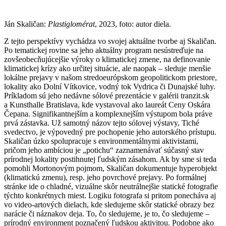
Ján Skaličan:
Plastiglomérat
, 2023, foto: autor diela.
Z tejto perspektívy vychádza vo svojej aktuálne tvorbe aj Skaličan.
Po tematickej rovine sa jeho aktuálny program nesústreďuje na
zovšeobecňujúcejšie výroky o klimatickej zmene, na definovanie
klimatickej krízy ako určitej situácie, ale naopak – sleduje menšie
lokálne prejavy v našom stredoeurópskom geopolitickom priestore,
lokality ako Dolní Vítkovice, vodný tok Vydrica či Dunajské luhy.
Príkladom sú jeho nedávne sólové prezentácie v galérii tranzit.sk
a Kunsthalle Bratislava, kde vystavoval ako laureát Ceny Oskára
Čepana. Signifikantnejším a komplexnejším výstupom bola práve
prvá zástavka. Už samotný názov tejto sólovej výstavy, Tiché
svedectvo, je výpovedný pre pochopenie jeho autorského prístupu.
Skaličan úzko spolupracuje s environmentálnymi aktivistami,
pričom jeho ambíciou je „potichu“ zaznamenávať súčasný stav
prírodnej lokality postihnutej ľudským zásahom. Ak by sme si teda
pomohli Mortonovým pojmom, Skaličan dokumentuje hyperobjekt
(klimatickú zmenu), resp. jeho povrchové prejavy. Po formálnej
stránke ide o chladné, vizuálne skôr neutrálnejšie statické fotografie
týchto konkrétnych miest. Logiku fotografa si pritom ponecháva aj
vo video-artových dielach, kde sledujeme skôr statické obrazy bez
narácie či náznakov deja. To, čo sledujeme, je to, čo sledujeme –
prírodný environment poznačený ľudskou aktivitou. Podobne ako