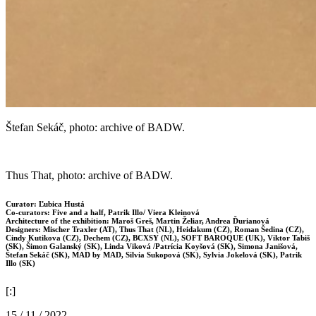
Štefan Sekáč, photo: archive of BADW.
Thus That, photo: archive of BADW.
Curator: Ľubica Hustá
Co-curators: Five and a half, Patrik Illo/ Viera Kleinová
Architecture of the exhibition: Maroš Greš, Martin Želiar, Andrea Ďurianová
Designers: Mischer Traxler (AT), Thus That (NL), Heidakum (CZ), Roman Šedina (CZ),
Cindy Kutikova (CZ), Dechem (CZ), BCXSY (NL), SOFT BAROQUE (UK), Viktor Tabiš
(SK), Šimon Galanský (SK), Linda Viková /Patrícia Koyšová (SK), Simona Janišová,
Štefan Sekáč (SK), MAD by MAD, Silvia Sukopová (SK), Sylvia Jokelová (SK), Patrik
Illo (SK)
[:]
15 / 11 / 2022