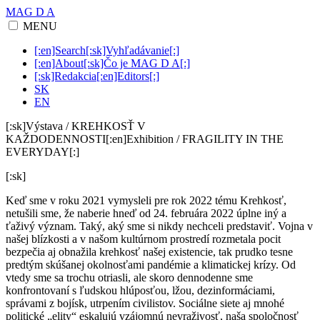
MAG D A
MENU
[:en]Search[:sk]Vyhľadávanie[:]
[:en]About[:sk]Čo je MAG D A[:]
[:sk]Redakcia[:en]Editors[:]
SK
EN
[:sk]Výstava / KREHKOSŤ V
KAŽDODENNOSTI[:en]Exhibition / FRAGILITY IN THE
EVERYDAY[:]
[:sk]
Keď sme v roku 2021 vymysleli pre rok 2022 tému Krehkosť,
netušili sme, že naberie hneď od 24. februára 2022 úplne iný a
ťaživý význam. Taký, aký sme si nikdy nechceli predstaviť. Vojna v
našej blízkosti a v našom kultúrnom prostredí rozmetala pocit
bezpečia aj obnažila krehkosť našej existencie, tak prudko tesne
predtým skúšanej okolnosťami pandémie a klimatickej krízy. Od
vtedy sme sa trochu otriasli, ale skoro dennodenne sme
konfrontovaní s ľudskou hlúposťou, lžou, dezinformáciami,
správami z bojísk, utrpením civilistov. Sociálne siete aj mnohé
politické „elity“ eskalujú vzájomnú nevraživosť, naša spoločnosť