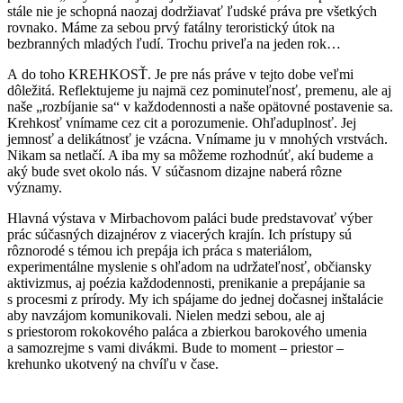
stále nie je schopná naozaj dodržiavať ľudské práva pre všetkých
rovnako. Máme za sebou prvý fatálny teroristický útok na
bezbranných mladých ľudí. Trochu priveľa na jeden rok…
A do toho KREHKOSŤ. Je pre nás práve v tejto dobe veľmi
dôležitá. Reflektujeme ju najmä cez pominuteľnosť, premenu, ale aj
naše „rozbíjanie sa“ v každodennosti a naše opätovné postavenie sa.
Krehkosť vnímame cez cit a porozumenie. Ohľaduplnosť. Jej
jemnosť a delikátnosť je vzácna. Vnímame ju v mnohých vrstvách.
Nikam sa netlačí. A iba my sa môžeme rozhodnúť, akí budeme a
aký bude svet okolo nás. V súčasnom dizajne naberá rôzne
významy.
Hlavná výstava v Mirbachovom paláci bude predstavovať výber
prác súčasných dizajnérov z viacerých krajín. Ich prístupy sú
rôznorodé s témou ich prepája ich práca s materiálom,
experimentálne myslenie s ohľadom na udržateľnosť, občiansky
aktivizmus, aj poézia každodennosti, prenikanie a prepájanie sa
s procesmi z prírody. My ich spájame do jednej dočasnej inštalácie
aby navzájom komunikovali. Nielen medzi sebou, ale aj
s priestorom rokokového paláca a zbierkou barokového umenia
a samozrejme s vami divákmi. Bude to moment – priestor –
krehunko ukotvený na chvíľu v čase.