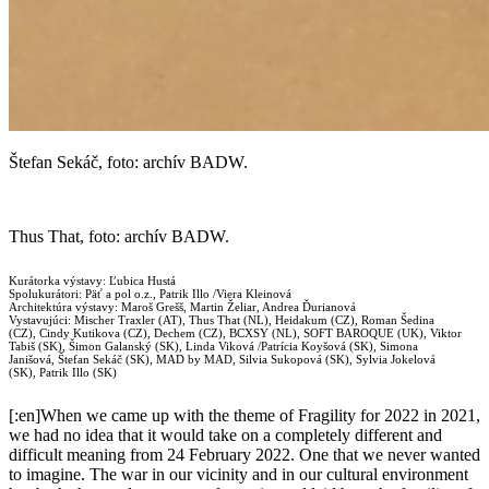
Štefan Sekáč, foto: archív BADW.
Thus That, foto: archív BADW.
Kurátorka výstavy: Ľubica Hustá
Spolukurátori: Päť a pol o.z., Patrik Illo /Viera Kleinová
Architektúra výstavy: Maroš Grešš, Martin Želiar, Andrea Ďurianová
Vystavujúci: Mischer Traxler (AT), Thus That (NL), Heidakum (CZ), Roman Šedina
(CZ), Cindy Kutikova (CZ), Dechem (CZ), BCXSY (NL), SOFT BAROQUE (UK), Viktor
Tabiš (SK), Šimon Galanský (SK), Linda Viková /Patrícia Koyšová (SK), Simona
Janišová, Štefan Sekáč (SK), MAD by MAD, Silvia Sukopová (SK), Sylvia Jokelová
(SK), Patrik Illo (SK)
[:en]When we came up with the theme of Fragility for 2022 in 2021,
we had no idea that it would take on a completely different and
difficult meaning from 24 February 2022. One that we never wanted
to imagine. The war in our vicinity and in our cultural environment