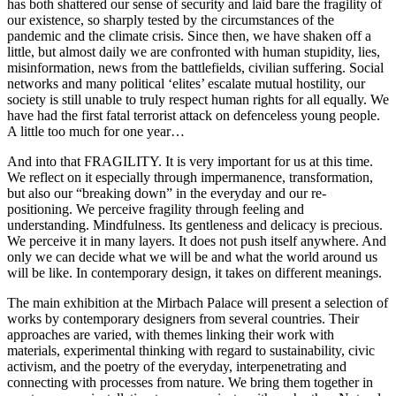
has both shattered our sense of security and laid bare the fragility of
our existence, so sharply tested by the circumstances of the
pandemic and the climate crisis. Since then, we have shaken off a
little, but almost daily we are confronted with human stupidity, lies,
misinformation, news from the battlefields, civilian suffering. Social
networks and many political ‘elites’ escalate mutual hostility, our
society is still unable to truly respect human rights for all equally. We
have had the first fatal terrorist attack on defenceless young people.
A little too much for one year…
And into that FRAGILITY. It is very important for us at this time.
We reflect on it especially through impermanence, transformation,
but also our “breaking down” in the everyday and our re-
positioning. We perceive fragility through feeling and
understanding. Mindfulness. Its gentleness and delicacy is precious.
We perceive it in many layers. It does not push itself anywhere. And
only we can decide what we will be and what the world around us
will be like. In contemporary design, it takes on different meanings.
The main exhibition at the Mirbach Palace will present a selection of
works by contemporary designers from several countries. Their
approaches are varied, with themes linking their work with
materials, experimental thinking with regard to sustainability, civic
activism, and the poetry of the everyday, interpenetrating and
connecting with processes from nature. We bring them together in