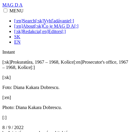
MAG D A
MENU
[:en]Search[:sk]Vyhľadávanie[:]
[:en]About[:sk]Čo je MAG D A[:]
[:sk]Redakcia[:en]Editors[:]
SK
EN
Instant
[:sk]Prokuratúra, 1967 – 1968, Košice[:en]Prosecutor's office, 1967
– 1968, Košice[:]
[:sk]
Foto: Diana Kakara Dobrescu.
[:en]
Photo: Diana Kakara Dobrescu.
[:]
8 / 9 / 2022