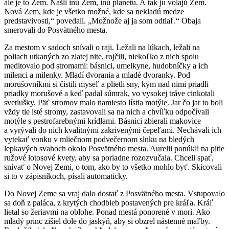
ale je to Zem. Našli inú Zem, inú planétu. A tak ju volajú Zem.
Nová Zem, kde je všetko možné, kde sa nekladú medze
predstavivosti,“ povedali. „Možnože aj ja som odtiaľ.“ Obaja
smerovali do Posvätného mesta.
Za mestom v sadoch snívali o raji. Ležali na lúkach, ležali na
poliach utkaných zo zlatej nite, rojčili, niekoľko z nich spolu
meditovalo pod stromami: básnici, umelkyne, hudobníčky a ich
milenci a milenky. Mladí dvorania a mladé dvoranky. Pod
morušovníkmi si čistili myseľ a plietli sny, kým nad nimi priadli
priadky morušové a keď padal súmrak, vo vysokej tráve cinkotali
svetlušky. Päť stromov malo namiesto lístia motýle. Jar čo jar to boli
vždy tie isté stromy, zastavovali sa na nich a chvíľku odpočívali
motýle s pestrofarebnými krídlami. Básnici zbierali makovice
a vyrývali do nich kvalitnými zakrivenými čepeľami. Nechávali ich
vytekať vonku v mliečnom podvečernom slnku na bledých
lepkavých svahoch okolo Posvätného mesta. Aurelii ponúkli na pitie
ružové lotosové kvety, aby sa poriadne rozozvučala. Chceli spať,
snívať o Novej Zemi, o tom, ako by to všetko mohlo byť. Skicovali
si to v zápisníkoch, písali automaticky.
Do Novej Zeme sa vraj dalo dostať z Posvätného mesta. Vstupovalo
sa doň z paláca, z krytých chodbieb postavených pre kráľa. Kráľ
lietal so žeriavmi na oblohe. Ponad mestá ponorené v mori. Ako
mladý princ zišiel dole do jaskýň, aby si obzrel nástenné maľby.