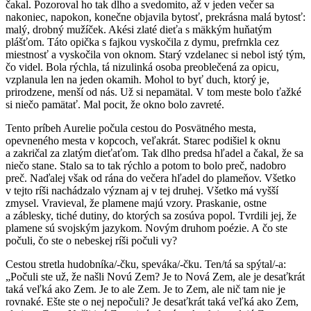
čakal. Pozoroval ho tak dlho a svedomito, až v jeden večer sa
nakoniec, napokon, konečne objavila bytosť, prekrásna malá bytosť:
malý, drobný mužíček. Akési zlaté dieťa s mäkkým huňatým
plášťom. Táto opička s fajkou vyskočila z dymu, prefrnkla cez
miestnosť a vyskočila von oknom. Starý vzdelanec si nebol istý tým,
čo videl. Bola rýchla, tá nizulinká osoba preoblečená za opicu,
vzplanula len na jeden okamih. Mohol to byť duch, ktorý je,
prirodzene, menší od nás. Už si nepamätal. V tom meste bolo ťažké
si niečo pamätať. Mal pocit, že okno bolo zavreté.
Tento príbeh Aurelie počula cestou do Posvätného mesta,
opevneného mesta v kopcoch, veľakrát. Starec podišiel k oknu
a zakričal za zlatým dieťaťom. Tak dlho predsa hľadel a čakal, že sa
niečo stane. Stalo sa to tak rýchlo a potom to bolo preč, nadobro
preč. Naďalej však od rána do večera hľadel do plameňov. Všetko
v tejto ríši nachádzalo význam aj v tej druhej. Všetko má vyšší
zmysel. Vravieval, že plamene majú vzory. Praskanie, ostne
a záblesky, tiché dutiny, do ktorých sa zosúva popol. Tvrdili jej, že
plamene sú svojským jazykom. Novým druhom poézie. A čo ste
počuli, čo ste o nebeskej ríši počuli vy?
Cestou stretla hudobníka/-čku, speváka/-čku. Ten/tá sa spýtal/-a:
„Počuli ste už, že našli Novú Zem? Je to Nová Zem, ale je desaťkrát
taká veľká ako Zem. Je to ale Zem. Je to Zem, ale nič tam nie je
rovnaké. Ešte ste o nej nepočuli? Je desaťkrát taká veľká ako Zem,