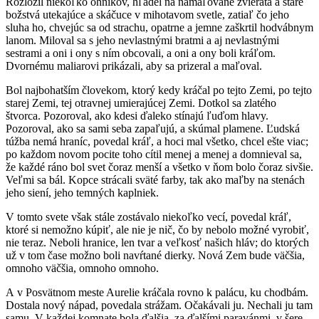
Rozložil niekoľko ohníkov, hľadel na namaľované zvieratá a staré
božstvá utekajúce a skáčuce v mihotavom svetle, zatiaľ čo jeho
sluha ho, chvejúc sa od strachu, opatrne a jemne zaškrtil hodvábnym
lanom. Miloval sa s jeho nevlastnými bratmi a aj nevlastnými
sestrami a oni i ony s ním obcovali, a oni a ony boli kráľom.
Dvornému maliarovi prikázali, aby sa prizeral a maľoval.
Bol najbohatším človekom, ktorý kedy kráčal po tejto Zemi, po tejto
starej Zemi, tej otravnej umierajúcej Zemi. Dotkol sa zlatého
štvorca. Pozoroval, ako kdesi ďaleko stínajú ľuďom hlavy.
Pozoroval, ako sa sami seba zapaľujú, a skúmal plamene. Ľudská
túžba nemá hraníc, povedal kráľ, a hoci mal všetko, chcel ešte viac;
po každom novom pocite toho cítil menej a menej a domnieval sa,
že každé ráno bol svet čoraz menší a všetko v ňom bolo čoraz sivšie.
Veľmi sa bál. Kopce strácali sväté farby, tak ako maľby na stenách
jeho siení, jeho temných kaplniek.
V tomto svete však stále zostávalo niekoľko vecí, povedal kráľ,
ktoré si nemožno kúpiť, ale nie je nič, čo by nebolo možné vyrobiť,
nie teraz. Neboli hranice, len tvar a veľkosť našich hláv; do ktorých
už v tom čase možno boli navŕtané dierky. Nová Zem bude väčšia,
omnoho väčšia, omnoho omnoho.
A v Posvätnom meste Aurelie kráčala rovno k palácu, ku chodbám.
Dostala nový nápad, povedala strážam. Očakávali ju. Nechali ju tam
samu. V každej komnate bola ďalšia, za ďalšími paravánmi, v šere,