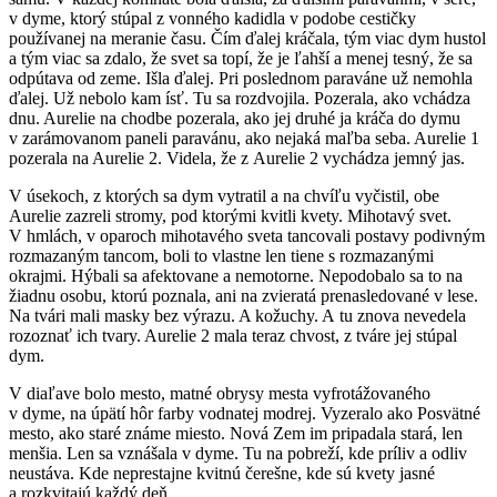
v dyme, ktorý stúpal z vonného kadidla v podobe cestičky
používanej na meranie času. Čím ďalej kráčala, tým viac dym hustol
a tým viac sa zdalo, že svet sa topí, že je ľahší a menej tesný, že sa
odpútava od zeme. Išla ďalej. Pri poslednom paraváne už nemohla
ďalej. Už nebolo kam ísť. Tu sa rozdvojila. Pozerala, ako vchádza
dnu. Aurelie na chodbe pozerala, ako jej druhé ja kráča do dymu
v zarámovanom paneli paravánu, ako nejaká maľba seba. Aurelie 1
pozerala na Aurelie 2. Videla, že
z Aurelie 2 vychádza jemný jas.
V úsekoch, z ktorých sa dym vytratil a na chvíľu vyčistil, obe
Aurelie zazreli stromy, pod ktorými kvitli kvety. Mihotavý svet.
V hmlách, v oparoch mihotavého sveta tancovali postavy podivným
rozmazaným tancom, boli to vlastne len tiene s rozmazanými
okrajmi. Hýbali sa afektovane a nemotorne. Nepodobalo sa to na
žiadnu osobu, ktorú poznala, ani na zvieratá prenasledované v lese.
Na tvári mali masky bez výrazu. A kožuchy. A tu znova nevedela
rozoznať ich tvary. Aurelie 2 mala teraz chvost, z tváre jej stúpal
dym.
V diaľave bolo mesto, matné obrysy mesta vyfrotážovaného
v dyme, na úpätí hôr farby vodnatej modrej. Vyzeralo ako Posvätné
mesto, ako staré známe miesto. Nová Zem im pripadala stará, len
menšia. Len sa vznášala v dyme. Tu na pobreží, kde príliv a odliv
neustáva. Kde neprestajne kvitnú čerešne, kde sú kvety jasné
a rozkvitajú každý deň.