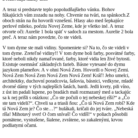
A teraz si predstavte teplo popoludňajšieho vánku. Bohov
fúkajúcich vám zozadu na nohy. Chvenie na tvári, na spánkoch.Z
oboch strán na ňu hovorili vznešení. Hlasy ako med šepkajúce
perlové mlieko, poéziu Novej Zeme, kde je všetko iné. A teraz
otvorte oči: Aurelie 1 bola späť v sadoch za mestom. Aurelie 2 bola
preč. A teraz nám povedzte, čo ste videli.
V tom dyme ste mali vidiny. Spomeniete si? Na to, čo ste videli v
tom dyme. Zreteľné vidiny!! V tom dyme boli farby, posvätné farby,
ktoré neboli nikdy namaľované, farby, ktoré vidia len živé bytosti.
Existuje osemnásť základných farieb. Básne vytesané do dymu
jazykom plameňov. A v ohni Nová Zem. Hovorili o Novej Zemi.
Nová Zem Nová Zem Nová Zem Nová Zem! Kráľ! Jeho umelci,
architektky, duchovní poradcovia, šašovia, básnici, vedkyne, mladé
dvorné dámy v tých najlepších šatách, bardi. Jedli kvety, pili víno,
z úst im padali lupene, po bradách mali rozmazaný med a tackajúc
sa k nej prišli s otázkou: „Čo ste počuli o tej nebeskej ríši?“ a „Čo
ste tam videli?“. Chveli sa a triasli ňou: „Čo tá Nová Zem robí? Kde
tá Nová Zem je? Čo ste…?“ hulákali, kričali do jej tváre. „Nebeská
ríša! Mihotavý svet! O čom snívaš! Čo vidíš!“ v poliach pôsobili
pomätene, vystrašene, šialene, zvrátene, so zakalenými, krvou
podliatymi očami.