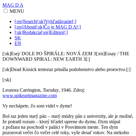
MAG D A
MENU
[:en]Search[:sk]Vyhľadávanie[:]
[:en]About[:sk]Čo je MAG D A[:]
[:sk]Redakcia[:en]Editors[:]
SK
EN
[:sk]Esej/ DOLE PO ŠPIRÁLE: NOVÁ ZEM 3[:en]Essay / THE
DOWNWARD SPIRAL: NEW EARTH 3[:]
[:sk]Dead Kissick tentoraz prináša podobenstvo alebo proroctvo.[:]
[:sk]
Leonora Carrington,
Tuesday
, 1946. Zdroj:
www.spikeartmagazine.com
Vy nechápete, čo som videl v dyme!
Bol raz jeden starý pán – starý múdry pán z univerzity, ale je možné,
že potratil rozum – ktorý hľadel uprene do dymu. Dym stúpal
z požiara na poschodí v paláci v Posvätnom meste. Ten dym
pozoroval večer čo večer celé roky, vyše desať rokov. Na niekoho