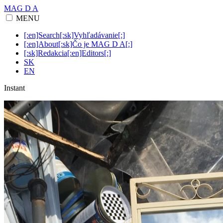
MAG D A
MENU
[:en]Search[:sk]Vyhľadávanie[:]
[:en]About[:sk]Čo je MAG D A[:]
[:sk]Redakcia[:en]Editors[:]
SK
EN
Instant