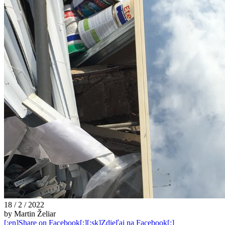
18 / 2 / 2022
by Martin Želiar
[:en]Share on Facebook[:][:sk]Zdieľaj na Facebook[:]