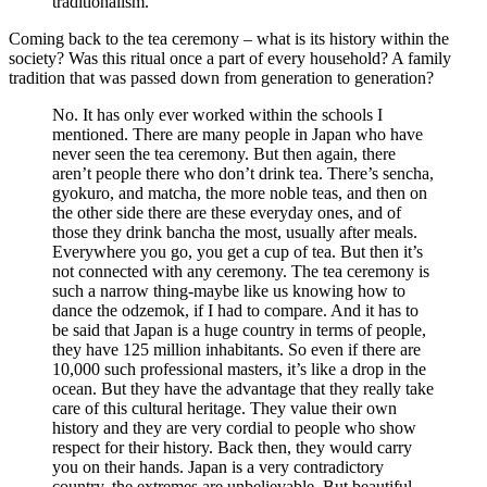
traditionalism.
Coming back to the tea ceremony – what is its history within the
society? Was this ritual once a part of every household? A family
tradition that was passed down from generation to generation?
No. It has only ever worked within the schools I
mentioned. There are many people in Japan who have
never seen the tea ceremony. But then again, there
aren’t people there who don’t drink tea. There’s sencha,
gyokuro, and matcha, the more noble teas, and then on
the other side there are these everyday ones, and of
those they drink bancha the most, usually after meals.
Everywhere you go, you get a cup of tea. But then it’s
not connected with any ceremony. The tea ceremony is
such a narrow thing-maybe like us knowing how to
dance the odzemok, if I had to compare. And it has to
be said that Japan is a huge country in terms of people,
they have 125 million inhabitants. So even if there are
10,000 such professional masters, it’s like a drop in the
ocean. But they have the advantage that they really take
care of this cultural heritage. They value their own
history and they are very cordial to people who show
respect for their history. Back then, they would carry
you on their hands. Japan is a very contradictory
country, the extremes are unbelievable. But beautiful.