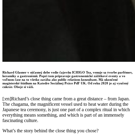
Richard Glasner v súčasnej dobe vedie čajovňu ICHIGO Tea, venuje sa tvorbe parfémov,
keramiky a gastronómii. Popri tom pripravuje gastronomické zážitkové eventy a vo
voľnom čase na to všetko zarába ako public relations konzultant. Má ukončené
magisterské štúdium na Katedre Sociálnej Práce PdF UK. Od roku 2020 je aj vyučený
cukrár. Oboje si váži.
[:en]Richard’s close thing came from a great distance – from Japan.
The chagama, the magnificent vessel used to heat water during the
Japanese tea ceremony, is just one part of a complex ritual in which
everything means something, and which is part of an immensely
fascinating culture.
What’s the story behind the close thing you chose?