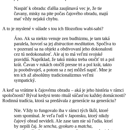
Naspäť k obradu: ďalšia zaujímavá vec je, že tie
čavany, misky na pite počas čajového obradu, majú
mať vždy nejakú chybu.
A to je myslené v súlade s tou ich filozofiou wabi-sabi?
Áno. Ak sa niekto venuje zen budhizmu, je tam taká
paralela, hovorí sa jej
distraction meditation
. Spočíva to
v pozeraní sa na objekt a obdivovaní jeho dokonalosti
cez tú nedokonalosť. Ale aj to má veľmi svojské
pravidlá. Napríklad, že takú misku treba otočiť tri a pol
krát. Čavan v rukách otočíš presne tri a pol krát, takto
ju poobdivuješ, a potom sa z nej môžeš napiť. Mne je
ten ich až absolútny tradicionalizmus veľmi
sympatický.
A keď sa vrátime k čajovému obradu – aká je jeho história v rámci
spoločnosti? Býval kedysi tento rituál súčasťou každej domácnosti?
Rodinná tradícia, ktorá sa predávala z generácie na generáciu?
Nie. Vždy to fungovalo iba v rámci tých škôl, ktoré
som spomínal. Je veľa ľudí v Japonsku, ktorý nikdy
čajový obrad nevideli. Ale zase tam nie sú ľudia, ktorí
by nepili čaj. Je
sencha
,
gyokuro
a
matcha
,