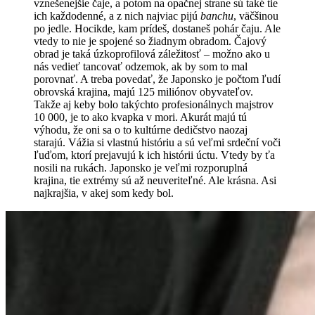
vznešenejšie čaje, a potom na opačnej strane sú také tie
ich každodenné, a z nich najviac pijú
banchu
, väčšinou
po jedle. Hocikde, kam prídeš, dostaneš pohár čaju. Ale
vtedy to nie je spojené so žiadnym obradom. Čajový
obrad je taká úzkoprofilová záležitosť – možno ako u
nás vedieť tancovať odzemok, ak by som to mal
porovnať. A treba povedať, že Japonsko je počtom ľudí
obrovská krajina, majú 125 miliónov obyvateľov.
Takže aj keby bolo takýchto profesionálnych majstrov
10 000, je to ako kvapka v mori. Akurát majú tú
výhodu, že oni sa o to kultúrne dedičstvo naozaj
starajú. Vážia si vlastnú históriu a sú veľmi srdeční voči
ľuďom, ktorí prejavujú k ich histórii úctu. Vtedy by ťa
nosili na rukách. Japonsko je veľmi rozporuplná
krajina, tie extrémy sú až neuveriteľné. Ale krásna. Asi
najkrajšia, v akej som kedy bol.