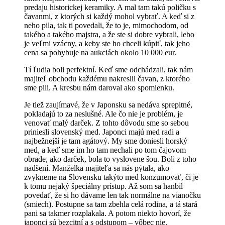
predaju historickej keramiky. A mal tam takú poličku s
čavanmi, z ktorých si každý mohol vybrať. A keď si z
neho pila, tak ti povedali, že to je, mimochodom, od
takého a takého majstra, a že ste si dobre vybrali, lebo
je veľmi vzácny, a keby ste ho chceli kúpiť, tak jeho
cena sa pohybuje na aukciách okolo 10 000 eur.
Tí ľudia boli perfektní. Keď sme odchádzali, tak nám
majiteľ obchodu každému nakreslil čavan, z ktorého
sme pili. A kresbu nám daroval ako spomienku.
Je tiež zaujímavé, že v Japonsku sa nedáva sprepitné,
pokladajú to za neslušné. Ale čo nie je problém, je
venovať malý darček. Z tohto dôvodu sme so sebou
priniesli slovenský med. Japonci majú med radi a
najbežnejší je tam agátový. My sme doniesli horský
med, a keď sme im ho tam nechali po tom čajovom
obrade, ako darček, bola to vyslovene šou. Boli z toho
nadšení. Manželka majiteľa sa nás pýtala, ako
zvykneme na Slovensku takýto med konzumovať, či je
k tomu nejaký špeciálny prístup. Až som sa hanbil
povedať, že si ho dávame len tak normálne na vianočku
(smiech). Postupne sa tam zbehla celá rodina, a tá stará
pani sa takmer rozplakala. A potom niekto hovorí, že
japonci sú bezcitní a s odstupom – vôbec nie.