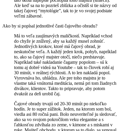
táto škola najlepšie pochopila toho majstra (smiech).
Ale keď sa na to pozrieš zblízka a očistíš si tie názvy od
takej čajovej “mytológie”, tak to je vo svojej podstate
veľmi zábavné.
Ako by si popísal jednotlivé časti čajového obradu?
Má to veľa zaujímavých maličkostí. Napríklad vchod
do chyže je znížený, aby sa každý musel zohnúť.
Jednotlivých krokov, ktoré má čajový obrad, je
neskutočne veľa. A každý jeden krok, pohyb, napríklad
to, ako sa čajový majster otočí, niečo predstavuje.
Napríklad také nakladanie čagamy popolom – sú k
tomu aj dobré videá na Youtube – tak to človek robí aj
30 minút, v reálnej rýchlosti. A to len nakladá popol.
Vyrovnáva ho, uhládza. Ale pre toho majstra je to
vlastne taká vnútorná meditácia, nemá pri tom žiadnych
divákov, klientov. Takto to pripravuje, aby potom
dvakrát za deň urobil čaj.
Čajové obrady trvajú od 20-30 minút po niekoľko
hodín. Je to super zážitok. Jeden, na ktorom som bol,
viedla asi 80 ročná pani. Bolo neuveriteľné ju sledovať,
ako sa vo svojom pokročilom veku elegantne a s
ľahkosťou zdvíhala zo zeme, v kimone a s miskami v
ruke. Majiteľ obchodu, v ktorom sa to dialo, sa venoval