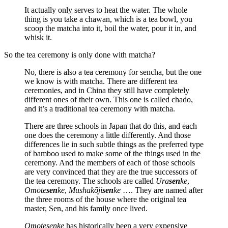
It actually only serves to heat the water. The whole
thing is you take a chawan, which is a tea bowl, you
scoop the matcha into it, boil the water, pour it in, and
whisk it.
So the tea ceremony is only done with matcha?
No, there is also a tea ceremony for sencha, but the one
we know is with matcha. There are different tea
ceremonies, and in China they still have completely
different ones of their own. This one is called chado,
and it’s a traditional tea ceremony with matcha.
There are three schools in Japan that do this, and each
one does the ceremony a little differently. And those
differences lie in such subtle things as the preferred type
of bamboo used to make some of the things used in the
ceremony. And the members of each of those schools
are very convinced that they are the true successors of
the tea ceremony. The schools are called
Ura
sen
ke
,
Omote
sen
ke
,
Mushakōji
sen
ke
…. They are named after
the three rooms of the house where the original tea
master, Sen, and his family once lived.
Omotesenke
has historically been a very expensive