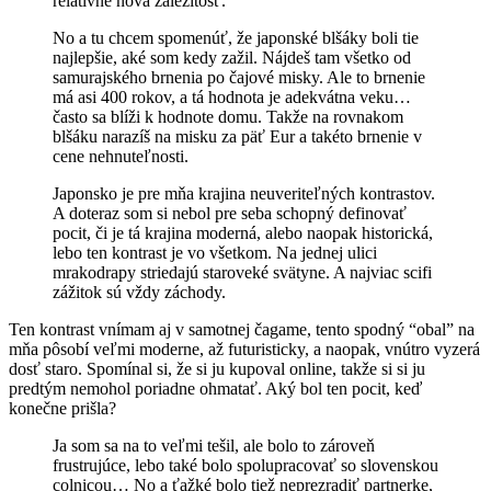
relatívne nová záležitosť.
No a tu chcem spomenúť, že japonské blšáky boli tie
najlepšie, aké som kedy zažil. Nájdeš tam všetko od
samurajského brnenia po čajové misky. Ale to brnenie
má asi 400 rokov, a tá hodnota je adekvátna veku…
často sa blíži k hodnote domu. Takže na rovnakom
blšáku narazíš na misku za päť Eur a takéto brnenie v
cene nehnuteľnosti.
Japonsko je pre mňa krajina neuveriteľných kontrastov.
A doteraz som si nebol pre seba schopný definovať
pocit, či je tá krajina moderná, alebo naopak historická,
lebo ten kontrast je vo všetkom. Na jednej ulici
mrakodrapy striedajú staroveké svätyne. A najviac scifi
zážitok sú vždy záchody.
Ten kontrast vnímam aj v samotnej čagame, tento spodný “obal” na
mňa pôsobí veľmi moderne, až futuristicky, a naopak, vnútro vyzerá
dosť staro. Spomínal si, že si ju kupoval online, takže si si ju
predtým nemohol poriadne ohmatať. Aký bol ten pocit, keď
konečne prišla?
Ja som sa na to veľmi tešil, ale bolo to zároveň
frustrujúce, lebo také bolo spolupracovať so slovenskou
colnicou… No a ťažké bolo tiež neprezradiť partnerke,