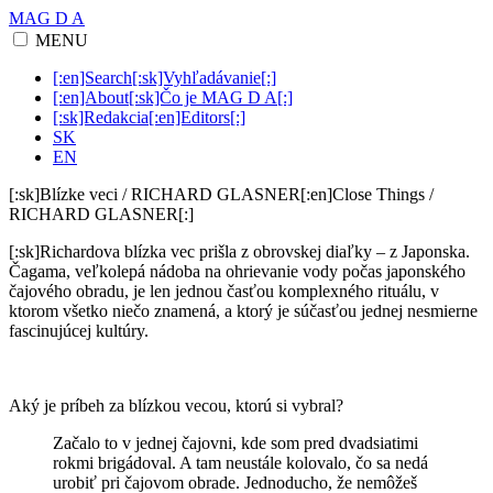
MAG D A
MENU
[:en]Search[:sk]Vyhľadávanie[:]
[:en]About[:sk]Čo je MAG D A[:]
[:sk]Redakcia[:en]Editors[:]
SK
EN
[:sk]Blízke veci / RICHARD GLASNER[:en]Close Things /
RICHARD GLASNER[:]
[:sk]Richardova blízka vec prišla z obrovskej diaľky – z Japonska.
Čagama, veľkolepá nádoba na ohrievanie vody počas japonského
čajového obradu, je len jednou časťou komplexného rituálu, v
ktorom všetko niečo znamená, a ktorý je súčasťou jednej nesmierne
fascinujúcej kultúry.
Aký je príbeh za blízkou vecou, ktorú si vybral?
Začalo to v jednej čajovni, kde som pred dvadsiatimi
rokmi brigádoval. A tam neustále kolovalo, čo sa nedá
urobiť pri čajovom obrade. Jednoducho, že nemôžeš