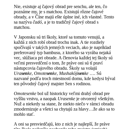
Nie, existuje aj čajový obrad pre senchu, ale ten, čo
poznáme my, je s matchou. Existujú rôzne čajové
obrady, a v Číne majú ešte úplne iné, ich vlastné. Tento
sa nazýva
čadó
, a je to tradičný čajový obrad s
matchou.
V Japonsku sú tri školy, ktoré sa tomuto venujú, a
každá z nich robí obrad trochu inak. A tie rozdiely
spočívajú v takých jemných veciach, ako je napríklad
preferovaný typ bambusu, z ktorého sa vyrába nejaká
vec, slúžiaca pri obrade. A členovia každej tej školy sú
veľmi presvedčení o tom, že práve oni sú tí praví
nástupcovia čajového obradu. Školy sa volajú
Ura
sen
ke
,
Omote
sen
ke
,
Mushakōji
sen
ke
…. Sú
nazvané podľa troch miestností domu, kde kedysi býval
ten pôvodný čajový majster Sen s rodinou.
Omotesenke
bol už historicky veľmi drahý obrad pre
vyššiu vrstvu, a naopak
Urasenke
je otvorený všetkým.
Nuž a niekedy sa stane, že niekto niečo v rámci obradu
zmodernizuje a všetci sa chytajú za hlavy…že ako sa to
mohlo stať.
A oni sa presviedčajú, kto z nich je najlepší, že práve