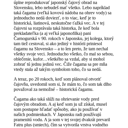
úplne reprodukovať japonský čajový obrad na
Slovensku, lebo nebudeš mať všetko. Lebo napríklad
taká čagama (veľká kovová nádoba na ohrev vody) sa
jednoducho nedá doviezť, o to viac, keď je to
historická, liatinová, neskutočne ťažká vec. A v tej
čajovni sa rozprávala taká historka, že keď bola
prekladateľka (a aj veľká japonofilka) pani
Čarnogurská v 90. rokoch v Japonsku, jej kolega, ktorý
tam tiež cestoval, si ako jediný v histórii priniesol
čagamu na Slovensko – a to len preto, že tam nechal
všetky svoje veci. Jednoducho všetko, čo mal so sebou,
oblečenie, kufor…všetkého sa vzdal, aby si mohol
zobrať tú jednu jedinú vec. Čiže čagama sa pre mňa
vtedy stala až takým symbolom toho, čo sa nedá.
A teraz, po 20 rokoch, keď som plánoval otvoriť
čajovňu, uvedomil som si, že mám to, čo som tak dlho
považoval za nemožné – historickú čagamu.
Čagama ako taká slúži na ohrievanie vody pred
čajovým obradom. A aj keď som ju už získal, musel
som postupne hľadať spôsoby, ako ju používať v
našich podmienkach. V Japonsku radi používajú
pramenitú vodu. A ja som v tej svojej dvakrát prevaril
Fatru plus (smiech), čím sa vytvorila vrstva vodného