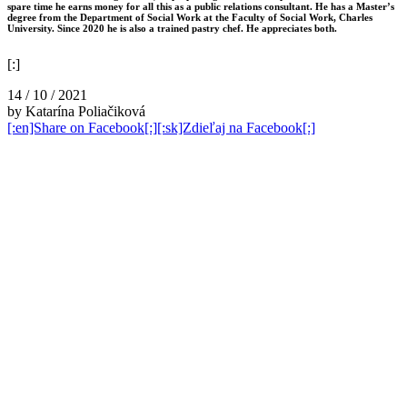
spare time he earns money for all this as a public relations consultant. He has a Master’s
degree from the Department of Social Work at the Faculty of Social Work, Charles
University. Since 2020 he is also a trained pastry chef. He appreciates both.
[:]
14 / 10 / 2021
by Katarína Poliačiková
[:en]Share on Facebook[:][:sk]Zdieľaj na Facebook[:]
şans
vidobet
vidobet
vidobet
vidobet
casinolevant
casinolevant
casinolevant
vidobet
şans
casinolevant
casino
şans
casino
casino
casino
boostaro
casinolevant
şans
casinolevant
şanscasino
vidobet
vidobet
levant
galyabet
gorabet
gorabet
gorabet
vidobet
galyabet
gorabet
gorabet
nigeria
sports
casino
|
|
güncel
giriş
|
|
|
giriş
casino
giriş
şans
casino
levant
şans
şans
|
giriş
casino
giriş
|
|
giriş
casino
|
|
|
|
giriş
|
|
|
betting
betting
|
giriş
|
|
|
|
|
giriş
|
|
|
|
giriş
|
|
|
|
|
|
|
|