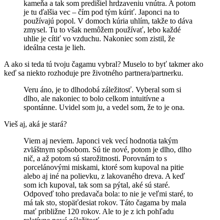
kameňa a tak som predišiel hrdzaveniu vnútra. A potom
je tu ďalšia vec – čím pod tým kúriť. Japonci na to
používajú popol. V domoch kúria uhlím, takže to dáva
zmysel. Tu to však nemôžem používať, lebo každé
uhlie je cítiť vo vzduchu. Nakoniec som zistil, že
ideálna cesta je lieh.
A ako si teda tú tvoju čagamu vybral? Muselo to byť takmer ako
keď sa niekto rozhoduje pre životného partnera/partnerku.
Veru áno, je to dlhodobá záležitosť. Vyberal som si
dlho, ale nakoniec to bolo celkom intuitívne a
spontánne. Uvidel som ju, a vedel som, že to je ona.
Vieš aj, aká je stará?
Viem aj neviem. Japonci vek vecí hodnotia takým
zvláštnym spôsobom. Sú tie nové, potom je dlho, dlho
nič, a až potom sú starožitnosti. Porovnám to s
porcelánovými miskami, ktoré som kupoval na pitie
alebo aj iné na polievku, z lakovaného dreva. A keď
som ich kupoval, tak som sa pýtal, aké sú staré.
Odpoveď toho predavača bola: to nie je veľmi staré, to
má tak sto, stopäťdesiat rokov. Táto čagama by mala
mať približne 120 rokov. Ale to je z ich pohľadu