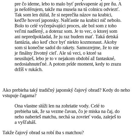
pre čo ideme, lebo to malo byť prekvapenie aj pre ňu. A
ja nešoférujem, takže ma musela na tú colnicu odviezť.
Tak som len dúfal, že si neprečíta názov na krabici,
keďže hovorí japonsky. Našťastie na krabici nič nebolo.
Bolo to celé vyčerpávajúci proces, ale bol som z toho
veľmi nadšený, a doteraz som. Je to vec, o ktorej som
ani nepredpokladal, že ju raz budem mať. Taká detská
fantázia, ako keď chce byť niekto kozmonaut. Akoby
som si konečne sadol do rakety. Samozrejme, že to nie
je finálny životný cieľ. Ale sú veci, o ktoré sa
neusiluješ, lebo je to v nejakom období až fantaskné,
nedosiahnuteľné. A potom príde moment, kedy to zrazu
držíš v rukách.
Ako prebieha taký tradičný japonský čajový obrad? Kedy do neho
vstupuje čagama?
Ona vlastne slúži len na zohriatie vody. Celé to
prebieha tak, že sa vezme čavan, čo je miska na čaj, do
neho naberieš matchu, nechá sa zovrieť voda, zaleješ to
a vyšľaháš.
Takže čajový obrad sa robí iba s matchou?