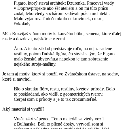
Figaro, ktorý staval architekt Dzurenka. Pracoval vtedy
v Dopravprojekte ako šéf ateliéru a on mi túto prácu
zadal, lebo vtedy sochárom zadávali prácu architekti.
Malo vyjadrovať niečo okolo cukroviniek, cukru,
čokolády…
MG: Rozvíjaš v ňom motív kakaového bôbu, semena, ktoré ďalej
rastie a dozrieva, najskôr je v zemi…
Áno. A tento základ predstavuje roľu, na nej zasadené
rastliny, potom ľudská figúra, čo súvisí s tým, že Figaro
malo ženskú ubytovňu,a napokon je tam zobrazenie
nejakého stroja-mašiny.
Je tam aj motív, ktorý si použil vo Zváračskom ústave, na sochy,
ktoré si navrhol.
Išlo o skratku flóry, rastu, rastliny, kvetov, prírody. Bolo
to poskladané, ako vidíš, z geometrických tvarov.
Čerpal som z prírody a je to tak zrozumiteľné.
Aký materiál si využil?
Vračanský vápenec. Tento materiál sa vtedy vozil
z Bulharska. Boli to pílené dosky, vytvoril som si