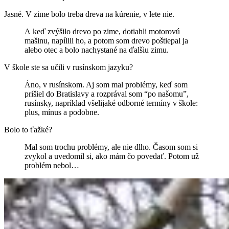
Jasné. V zime bolo treba dreva na kúrenie, v lete nie.
A keď zvýšilo drevo po zime, dotiahli motorovú
mašinu, napílili ho, a potom som drevo poštiepal ja
alebo otec a bolo nachystané na ďalšiu zimu.
V škole ste sa učili v rusínskom jazyku?
Áno, v rusínskom. Aj som mal problémy, keď som
prišiel do Bratislavy a rozprával som “po našomu”,
rusínsky, napríklad všelijaké odborné termíny v škole:
plus, mínus a podobne.
Bolo to ťažké?
Mal som trochu problémy, ale nie dlho. Časom som si
zvykol a uvedomil si, ako mám čo povedať. Potom už
problém nebol…