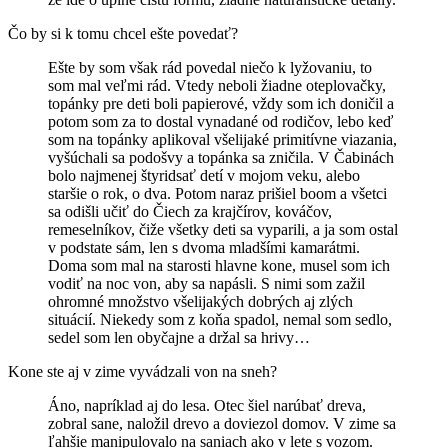
Čo by si k tomu chcel ešte povedať?
Ešte by som však rád povedal niečo k lyžovaniu, to
som mal veľmi rád. Vtedy neboli žiadne oteplovačky,
topánky pre deti boli papierové, vždy som ich doničil a
potom som za to dostal vynadané od rodičov, lebo keď
som na topánky aplikoval všelijaké primitívne viazania,
vyšúchali sa podošvy a topánka sa zničila. V Čabinách
bolo najmenej štyridsať detí v mojom veku, alebo
staršie o rok, o dva. Potom naraz prišiel boom a všetci
sa odišli učiť do Čiech za krajčírov, kováčov,
remeselníkov, čiže všetky deti sa vyparili, a ja som ostal
v podstate sám, len s dvoma mladšími kamarátmi.
Doma som mal na starosti hlavne kone, musel som ich
vodiť na noc von, aby sa napásli. S nimi som zažil
ohromné množstvo všelijakých dobrých aj zlých
situácií. Niekedy som z koňa spadol, nemal som sedlo,
sedel som len obyčajne a držal sa hrivy…
Kone ste aj v zime vyvádzali von na sneh?
Áno, napríklad aj do lesa. Otec šiel narúbať dreva,
zobral sane, naložil drevo a doviezol domov. V zime sa
ľahšie manipulovalo na saniach ako v lete s vozom.