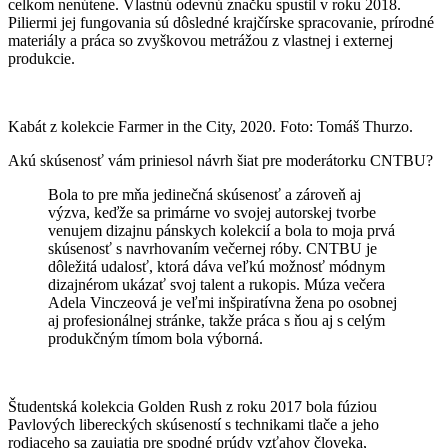
celkom nenútene. Vlastnú odevnú značku spustil v roku 2018.
Piliermi jej fungovania sú dôsledné krajčírske spracovanie, prírodné
materiály a práca so zvyškovou metrážou z vlastnej i externej
produkcie.
Kabát z kolekcie Farmer in the City, 2020. Foto: Tomáš Thurzo.
Akú skúsenosť vám priniesol návrh šiat pre moderátorku CNTBU?
Bola to pre mňa jedinečná skúsenosť a zároveň aj
výzva, keďže sa primárne vo svojej autorskej tvorbe
venujem dizajnu pánskych kolekcií a bola to moja prvá
skúsenosť s navrhovaním večernej róby. CNTBU je
dôležitá udalosť, ktorá dáva veľkú možnosť módnym
dizajnérom ukázať svoj talent a rukopis. Múza večera
Adela Vinczeová je veľmi inšpiratívna žena po osobnej
aj profesionálnej stránke, takže práca s ňou aj s celým
produkčným tímom bola výborná.
Študentská kolekcia Golden Rush z roku 2017 bola fúziou
Pavlových libereckých skúseností s technikami tlače a jeho
rodiaceho sa zaujatia pre spodné prúdy vzťahov človeka,