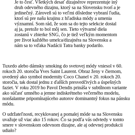
Je to česť. Všetkých desať dizajnérov reprezentuje iný
druh odevného dizajnu, ktorý sa na Slovensku tvorí a je
jedinečný. Zároveň sú to veľmi dôsledne vybraní ľudia,
ktorí sú pre našu krajinu z hľadiska módy a umenia
významní. Som rád, že som sa do tejto selekcie dostal
aj ja, pretože to bol môj sen. Tieto výtvarné diela
zostanú v zbierke SNG, čo je tiež veľkým momentom
pre život každého umelca/dizajnéra na Slovensku a
nám sa to vďaka Nadácii Tatra banky podarilo.
Tuxedo alebo dámsky smoking do svetovej módy vniesol v 60.
rokoch 20. storočia Yves Saint Laurent. Obraz ženy v čiernom,
uvedený ako symbol modernity Coco Chanel v 20. rokoch 20.
storočia, tak dostal jednu z ďalších presvedčivých a úspešných
faziet. V roku 2019 ho Pavol Dendis prináša v subtílnom variante
ako súčasť umného a jemne indiskrétneho večerného modelu,
nonšalantne pripomínajúceho autorov dominantný fokus na pánsku
módu.
O udržateľnosti, recyklovanej a pomalej móde sa na Slovensku
uvažuje už viac ako 15 rokov. Čo sa podľa vás odvtedy v tomto
smere v slovenskom odevnom dizajne, ale aj odevnej produkcii
udialo?