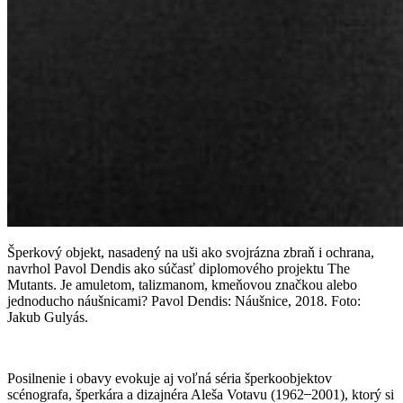
Šperkový objekt, nasadený na uši ako svojrázna zbraň i ochrana,
navrhol Pavol Dendis ako súčasť diplomového projektu The
Mutants. Je amuletom, talizmanom, kmeňovou značkou alebo
jednoducho náušnicami? Pavol Dendis: Náušnice, 2018. Foto:
Jakub Gulyás.
Posilnenie i obavy evokuje aj voľná séria šperkoobjektov
scénografa, šperkára a dizajnéra Aleša Votavu (1962 ̶ 2001), ktorý si