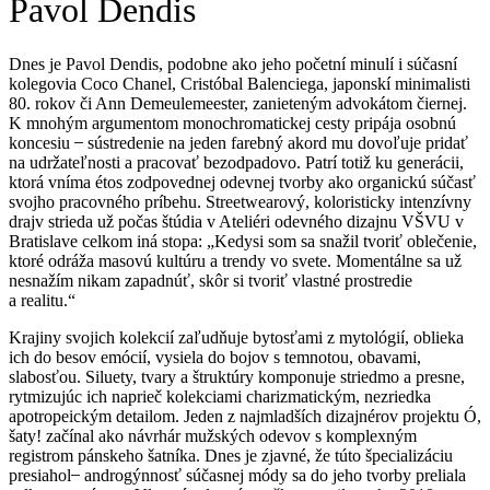
Pavol Dendis
Dnes je Pavol Dendis, podobne ako jeho početní minulí i súčasní
kolegovia Coco Chanel, Cristóbal Balenciega, japonskí minimalisti
80. rokov či Ann Demeulemeester, zanieteným advokátom čiernej.
K mnohým argumentom monochromatickej cesty pripája osobnú
koncesiu ̶ sústredenie na jeden farebný akord mu dovoľuje pridať
na udržateľnosti a pracovať bezodpadovo. Patrí totiž ku generácii,
ktorá vníma étos zodpovednej odevnej tvorby ako organickú súčasť
svojho pracovného príbehu. Streetwearový, koloristicky intenzívny
drajv strieda už počas štúdia v Ateliéri odevného dizajnu VŠVU v
Bratislave celkom iná stopa: „Kedysi som sa snažil tvoriť oblečenie,
ktoré odráža masovú kultúru a trendy vo svete. Momentálne sa už
nesnažím nikam zapadnúť, skôr si tvoriť vlastné prostredie
a realitu.“
Krajiny svojich kolekcií zaľudňuje bytosťami z mytológií, oblieka
ich do besov emócií, vysiela do bojov s temnotou, obavami,
slabosťou. Siluety, tvary a štruktúry komponuje striedmo a presne,
rytmizujúc ich naprieč kolekciami charizmatickým, nezriedka
apotropeickým detailom. Jeden z najmladších dizajnérov projektu Ó,
šaty! začínal ako návrhár mužských odevov s komplexným
registrom pánskeho šatníka. Dnes je zjavné, že túto špecializáciu
presiahol ̶ androgýnnosť súčasnej módy sa do jeho tvorby preliala