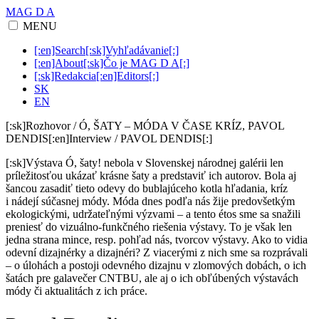
MAG D A
MENU
[:en]Search[:sk]Vyhľadávanie[:]
[:en]About[:sk]Čo je MAG D A[:]
[:sk]Redakcia[:en]Editors[:]
SK
EN
[:sk]Rozhovor / Ó, ŠATY – MÓDA V ČASE KRÍZ, PAVOL
DENDIS[:en]Interview / PAVOL DENDIS[:]
[:sk]Výstava Ó, šaty! nebola v Slovenskej národnej galérii len
príležitosťou ukázať krásne šaty a predstaviť ich autorov. Bola aj
šancou zasadiť tieto odevy do bublajúceho kotla hľadania, kríz
i nádejí súčasnej módy. Móda dnes podľa nás žije predovšetkým
ekologickými, udržateľnými výzvami – a tento étos sme sa snažili
preniesť do vizuálno-funkčného riešenia výstavy. To je však len
jedna strana mince, resp. pohľad nás, tvorcov výstavy. Ako to vidia
odevní dizajnérky a dizajnéri? Z viacerými z nich sme sa rozprávali
– o úlohách a postoji odevného dizajnu v zlomových dobách, o ich
šatách pre galavečer CNTBU, ale aj o ich obľúbených výstavách
módy či aktualitách z ich práce.