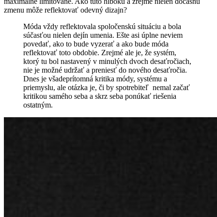
maximálne limitované. Ako túto hlbokú a zrejme nielen dočasnú
zmenu môže reflektovať odevný dizajn?
Móda vždy reflektovala spoločenskú situáciu a bola
súčasťou nielen dejín umenia. Ešte asi úplne neviem
povedať, ako to bude vyzerať a ako bude móda
reflektovať toto obdobie. Zrejmé ale je, že systém,
ktorý tu bol nastavený v minulých dvoch desaťročiach,
nie je možné udržať a preniesť do nového desaťročia.
Dnes je všadeprítomná kritika módy, systému a
priemyslu, ale otázka je, či by spotrebiteľ nemal začať
kritikou samého seba a skrz seba ponúkať riešenia
ostatným.