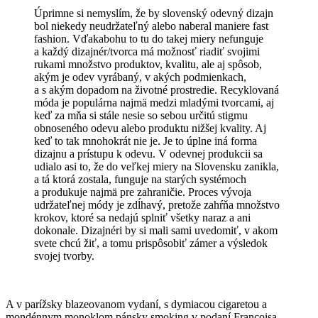
Úprimne si nemyslím, že by slovenský odevný dizajn
bol niekedy neudržateľný alebo naberal maniere fast
fashion. Vďakabohu to tu do takej miery nefunguje
a každý dizajnér/tvorca má možnosť riadiť svojimi
rukami množstvo produktov, kvalitu, ale aj spôsob,
akým je odev vyrábaný, v akých podmienkach,
a s akým dopadom na životné prostredie. Recyklovaná
móda je populárna najmä medzi mladými tvorcami, aj
keď za mňa si stále nesie so sebou určitú stigmu
obnoseného odevu alebo produktu nižšej kvality. Aj
keď to tak mnohokrát nie je. Je to úplne iná forma
dizajnu a prístupu k odevu. V odevnej produkcii sa
udialo asi to, že do veľkej miery na Slovensku zanikla,
a tá ktorá zostala, funguje na starých systémoch
a produkuje najmä pre zahraničie. Proces vývoja
udržateľnej módy je zdĺhavý, pretože zahŕňa množstvo
krokov, ktoré sa nedajú splniť všetky naraz a ani
dokonale. Dizajnéri by si mali sami uvedomiť, v akom
svete chcú žiť, a tomu prispôsobiť zámer a výsledok
svojej tvorby.
A v parížsky blazeovanom vydaní, s dymiacou cigaretou a
mondénnym monoklom pánsky smoking v podaní Françoisa