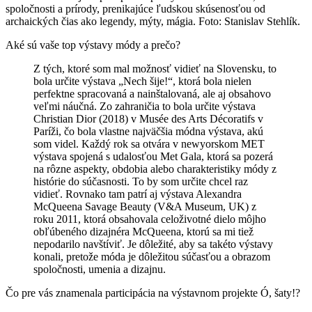
spoločnosti a prírody, prenikajúce ľudskou skúsenosťou od
archaických čias ako legendy, mýty, mágia. Foto: Stanislav Stehlík.
Aké sú vaše top výstavy módy a prečo?
Z tých, ktoré som mal možnosť vidieť na Slovensku, to
bola určite výstava „Nech šije!“, ktorá bola nielen
perfektne spracovaná a nainštalovaná, ale aj obsahovo
veľmi náučná. Zo zahraničia to bola určite výstava
Christian Dior (2018) v Musée des Arts Décoratifs v
Paríži, čo bola vlastne najväčšia módna výstava, akú
som videl. Každý rok sa otvára v newyorskom MET
výstava spojená s udalosťou Met Gala, ktorá sa pozerá
na rôzne aspekty, obdobia alebo charakteristiky módy z
histórie do súčasnosti. To by som určite chcel raz
vidieť. Rovnako tam patrí aj výstava Alexandra
McQueena Savage Beauty (V&A Museum, UK) z
roku 2011, ktorá obsahovala celoživotné dielo môjho
obľúbeného dizajnéra McQueena, ktorú sa mi tiež
nepodarilo navštíviť. Je dôležité, aby sa takéto výstavy
konali, pretože móda je dôležitou súčasťou a obrazom
spoločnosti, umenia a dizajnu.
Čo pre vás znamenala participácia na výstavnom projekte Ó, šaty!?