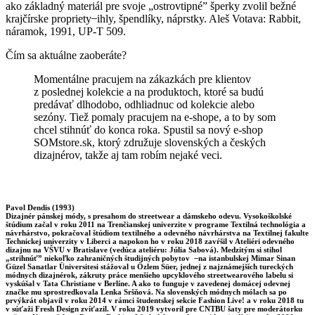
ako základný materiál pre svoje „ostrovtipné” šperky zvolil bežné
krajčírske propriety ̶ ihly, špendlíky, náprstky. Aleš Votava: Rabbit,
náramok, 1991, UP-T 509.
Čím sa aktuálne zaoberáte?
Momentálne pracujem na zákazkách pre klientov
z poslednej kolekcie a na produktoch, ktoré sa budú
predávať dlhodobo, odhliadnuc od kolekcie alebo
sezóny. Tiež pomaly pracujem na e-shope, a to by som
chcel stihnúť do konca roka. Spustil sa nový e-shop
SOMstore.sk, ktorý združuje slovenských a českých
dizajnérov, takže aj tam robím nejaké veci.
Pavol Dendis (1993)
Dizajnér pánskej módy, s presahom do streetwear a dámskeho odevu. Vysokoškolské
štúdium začal v roku 2011 na Trenčianskej univerzite v programe Textilná technológia a
návrhárstvo, pokračoval štúdiom textilného a odevného návrhárstva na Textilnej fakulte
Technickej univerzity v Liberci a napokon ho v roku 2018 zavŕšil v Ateliéri odevného
dizajnu na VŠVU v Bratislave (vedúca ateliéru: Júlia Sabová). Medzitým si stihol
„strihnúť” niekoľko zahraničných študijných pobytov ̶ na istanbulskej Mimar Sinan
Güzel Sanatlar Üniversitesi stážoval u Özlem Süer, jednej z najznámejších tureckých
módnych dizajnérok, zákruty práce menšieho upcyklového streetwearového labelu si
vyskúšal v Tata Christiane v Berlíne. A ako to funguje v zavedenej domácej odevnej
značke mu sprostredkovala Lenka Sršňová. Na slovenských módnych mólach sa po
prvýkrát objavil v roku 2014 v rámci študentskej sekcie Fashion Live! a v roku 2018 tu
v súťaži Fresh Design zvíťazil. V roku 2019 vytvoril pre CNTBU šaty pre moderátorku