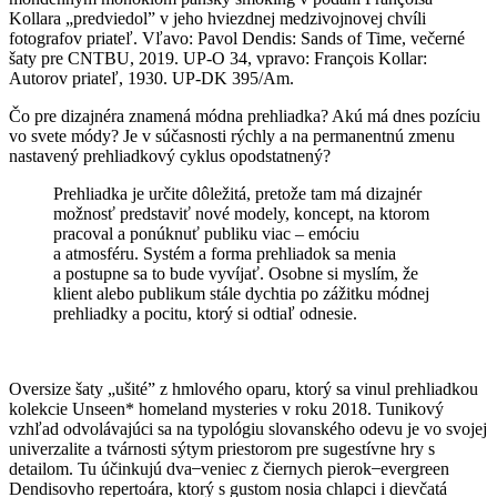
Kollara „predviedol” v jeho hviezdnej medzivojnovej chvíli
fotografov priateľ. Vľavo: Pavol Dendis: Sands of Time, večerné
šaty pre CNTBU, 2019. UP-O 34, vpravo: François Kollar:
Autorov priateľ, 1930. UP-DK 395/Am.
Čo pre dizajnéra znamená módna prehliadka? Akú má dnes pozíciu
vo svete módy? Je v súčasnosti rýchly a na permanentnú zmenu
nastavený prehliadkový cyklus opodstatnený?
Prehliadka je určite dôležitá, pretože tam má dizajnér
možnosť predstaviť nové modely, koncept, na ktorom
pracoval a ponúknuť publiku viac – emóciu
a atmosféru. Systém a forma prehliadok sa menia
a postupne sa to bude vyvíjať. Osobne si myslím, že
klient alebo publikum stále dychtia po zážitku módnej
prehliadky a pocitu, ktorý si odtiaľ odnesie.
Oversize šaty „ušité” z hmlového oparu, ktorý sa vinul prehliadkou
kolekcie Unseen* homeland mysteries v roku 2018. Tunikový
vzhľad odvolávajúci sa na typológiu slovanského odevu je vo svojej
univerzalite a tvárnosti sýtym priestorom pre sugestívne hry s
detailom. Tu účinkujú dva ̶ veniec z čiernych pierok ̶ evergreen
Dendisovho repertoára, ktorý s gustom nosia chlapci i dievčatá