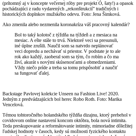
(prítomný aj v koncepte večernej róby pre projekt Ó, šaty!) a opasok
pochádzajúci z radu vydarených „rekonštrukcií” tradičných i
historických doplnkov mužského odevu. Foto: Jena Šimková.
Ako zmenila alebo nezmenila koronakríza váš pracovný kalendár?
Bol to taký kolotoč z týždňa na týždeň a z mesiaca na
mesiac. A ešte stále to trvá. Niektoré veci sa presunuli,
iné úplne zrušili. Naučil som sa natvrdo neplánovať
veci dopredu a nechávať si priestor. V podstate je to ale
rok ako každý, zaoberal som sa tým, čo robím a čo ma
živí, akurát s novými skúsenosťami a obmedzeniami.
Vždy niečo príde a treba sa tomu prispôsobiť a naučiť
sa fungovať ďalej.
Backstage Pavlovej kolekcie Unseen na Fashion Live! 2020.
Jedným z predvádzajúcich bol herec Robo Roth. Foto: Marika
Vencelová.
Témou tohtoročného holandského týždňa dizajnu, ktorý prebehol v
covidovom online nastavení koncom októbra, bola nová intimita.
Teda preskupovanie a reformátovanie intimity, mimoriadne dôležitej
ľudskej hodnoty v časoch, kedy sú možnosti fyzického kontaktu