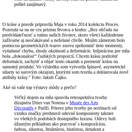
prišiel zaujímavý.
O kráse a pravde pripravila Maja v roku 2014 kolekciu Proces.
Pozerala sa na ne cez prizmu štvorca a kruhu: „Bez ohľadu na
predvídateľnosť a rutinu našich životov, skoro všetci každodenne
zažívame aj neočakávané a neželané chvíle. Mojím zámerom bolo
pomocou geometrických tvarov znovu sprítomniť tieto momenty,
vytiahnuť chybu, zhody okolností a deformácie. Inšpiráciou pre mňa
bola „dokonalosť“ ľudských proporcií. Chcem krásu podrobiť
deformácii, zachytiť a objať tento okamih a premeniť krásu na
samotný produkt. Vo výsledku som vytvorila špinavé, asymetrické
siluety so surovým okrajom, ktorými som tvorila a deklarovala nové
atribúty krásy.” Foto: Jakub Čajko.
Aké sú vaše top výstavy módy a prečo?
Veľký dojem na mňa spravila retrospektíva tvorby
dizajnéra Dries van Notena v
Musée des Arts
Décoratifs
v Paríži. Prierez jeho tvorby po sezónach od
vzniku značky predstavil odevné komponenty takmer
vo všetkých podobách dostupného luxusu. Odevy boli
úžasným príkladom ako pracovať s kompozíciou,
farbou, siluetou, štruktúrou, históriou, detailom a