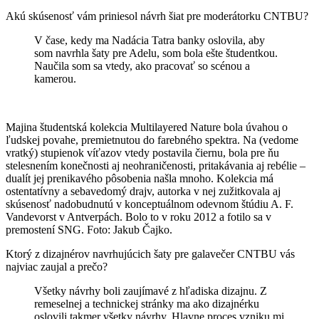
Akú skúsenosť vám priniesol návrh šiat pre moderátorku CNTBU?
V čase, kedy ma Nadácia Tatra banky oslovila, aby
som navrhla šaty pre Adelu, som bola ešte študentkou.
Naučila som sa vtedy, ako pracovať so scénou a
kamerou.
Majina študentská kolekcia Multilayered Nature bola úvahou o
ľudskej povahe, premietnutou do farebného spektra. Na (vedome
vratký) stupienok víťazov vtedy postavila čiernu, bola pre ňu
stelesnením konečnosti aj neohraničenosti, pritakávania aj rebélie –
dualít jej prenikavého pôsobenia našla mnoho. Kolekcia má
ostentatívny a sebavedomý drajv, autorka v nej zužitkovala aj
skúsenosť nadobudnutú v konceptuálnom odevnom štúdiu A. F.
Vandevorst v Antverpách. Bolo to v roku 2012 a fotilo sa v
premostení SNG. Foto: Jakub Čajko.
Ktorý z dizajnérov navrhujúcich šaty pre galavečer CNTBU vás
najviac zaujal a prečo?
Všetky návrhy boli zaujímavé z hľadiska dizajnu. Z
remeselnej a technickej stránky ma ako dizajnérku
oslovili takmer všetky návrhy. Hlavne proces vzniku mi