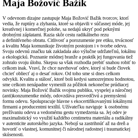
Maja Božović Bažik
V odevnom dizajne zastupuje Maja Božović Bažik tvorcov, ktorí
vedia, že ruptúry a zlyhania, ktoré sa objavili v súčasnej móde, jej
kreatívnej i komerčnej polohe, sa nedajú ukryť pod peknými
drobnými záplatami. Razia skôr cestu radikálneho rezu
a definitívneho obratu. Citlivosť a porozumenie pre etiku, trvácnosť
a kvalitu Maja komunikuje životným postojom i v tvorbe odevu.
Svoju odevnú značku tak zakladala ako výlučne udržateľnú, lokálnu
a ekologickú. Poznanie módnej branže a praktík jej fungovania tiež
zohralo svoju úlohu. Skepsu sa však rozhodla prebiť snahou robiť to
celkom inak. Vraví, že chce navrhovať odev, ktorý si bude človek
chcieť obliecť aj o desať rokov. Od toho sme si dnes celkom
odvykli. Kvalitu a stálosť, ktoré boli kedysi samozrejmou hodnotou,
sme celkom nenápadne vymenili za pôžitok nekonečne prúdiacej
novinky. Maja Božović Bažik svojmu publiku, vyspelej a náročnej
(anti)konzumentke módy, odovzdáva presvedčivú a premyslenú
formu odevu. Spolupracuje hlavne s ekocertifikovanými lokálnymi
firmami a producentmi textílií. Užívateľku naviguje k osobnému
prežívaniu odevu a vedomému gestu vymedzenia sa. Jej odev je
maximalistický vo využití každého centimetra materiálu a radikálny
v autenticite autorského jazyka. Nebojí sa zastrihnúť až na dreň a
hovoriť o vlastnej, komunitnej či národnej radostnej i traumatickej
skúsenosti.