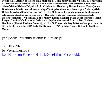
vyštudovala Ateliér odevného dizajnu (pedag.: Júlia Sabová), kde v roku 2018 nastúpila
na doktorandské štúdium. Má za sebou stáže vo viacerých zahraničných i domácich
odevných štúdiách (v Belgicku A. F. Vandevorst, Honest by Bruno Pieters, Trois Quarts, v
Bratislave u Márie Štranekovej v MayaMay), pôsobila a navrhovala pre Nehera, Alain
Delon, Beard and Fringe a Rižafa. Od roku 2016 je pedagogičkou módneho dizajnu na
súkromnej Strednej umeleckej škole v Bratislave. Za svoje módne kolekcie získala
viaceré ocenenia ̶ v roku 2012 ako Mladý módny návrhár Start-up na Mercedes-Benz
Prague Fashion Week, v roku 2014 za najlepšiu absolventskú prácu Best Fashion
Graduate (Slovak Fashion Council), v roku 2013 navrhla šaty Múze večera pre Nadáciu
Tatra banky a v roku 2019 bola finalistkou NOIZZ Fashion Award Belgrade Fashion
Week.
[:en]Sorry, this entry is only in Slovak.[:]
17 / 10 / 2020
by Viera Kleinová
[:en]Share on Facebook[:][:sk]Zdieľaj na Facebook[:]
şans
vidobet
vidobet
vidobet
vidobet
casinolevant
casinolevant
casinolevant
vidobet
şans
casinolevant
casino
şans
casino
casino
casino
boostaro
casinolevant
şans
casinolevant
şanscasino
vidobet
vidobet
levant
gorabet
galyabet
gorabet
gorabet
gorabet
vidobet
galyabet
gorabet
gorabet
nigeria
sports
casino
|
|
güncel
giriş
|
|
|
giriş
casino
giriş
şans
casino
levant
şans
şans
|
giriş
casino
giriş
|
|
giriş
casino
|
|
|
|
|
giriş
|
|
|
betting
betting
|
giriş
|
|
|
|
|
giriş
|
|
|
|
giriş
|
|
|
|
|
|
|
|