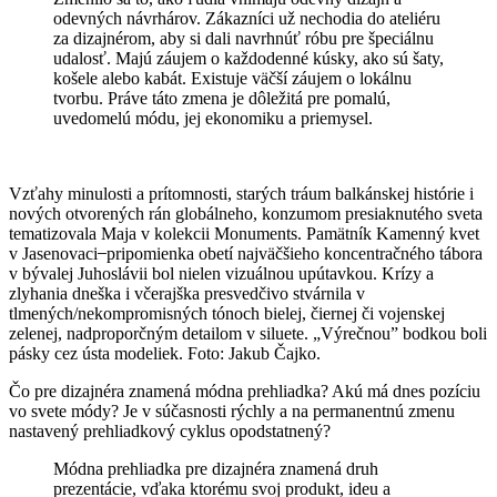
odevných návrhárov. Zákazníci už nechodia do ateliéru
za dizajnérom, aby si dali navrhnúť róbu pre špeciálnu
udalosť. Majú záujem o každodenné kúsky, ako sú šaty,
košele alebo kabát. Existuje väčší záujem o lokálnu
tvorbu. Práve táto zmena je dôležitá pre pomalú,
uvedomelú módu, jej ekonomiku a priemysel.
Vzťahy minulosti a prítomnosti, starých tráum balkánskej histórie i
nových otvorených rán globálneho, konzumom presiaknutého sveta
tematizovala Maja v kolekcii Monuments. Pamätník Kamenný kvet
v Jasenovaci ̶ pripomienka obetí najväčšieho koncentračného tábora
v bývalej Juhoslávii bol nielen vizuálnou upútavkou. Krízy a
zlyhania dneška i včerajška presvedčivo stvárnila v
tlmených/nekompromisných tónoch bielej, čiernej či vojenskej
zelenej, nadproporčným detailom v siluete. „Výrečnou” bodkou boli
pásky cez ústa modeliek. Foto: Jakub Čajko.
Čo pre dizajnéra znamená módna prehliadka? Akú má dnes pozíciu
vo svete módy? Je v súčasnosti rýchly a na permanentnú zmenu
nastavený prehliadkový cyklus opodstatnený?
Módna prehliadka pre dizajnéra znamená druh
prezentácie, vďaka ktorému svoj produkt, ideu a