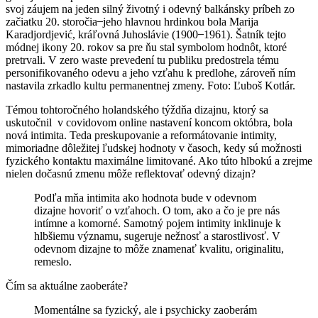
svoj záujem na jeden silný životný i odevný balkánsky príbeh zo
začiatku 20. storočia ̶ jeho hlavnou hrdinkou bola Marija
Karadjordjević, kráľovná Juhoslávie (1900 ̶ 1961). Šatník tejto
módnej ikony 20. rokov sa pre ňu stal symbolom hodnôt, ktoré
pretrvali. V zero waste prevedení tu publiku predostrela tému
personifikovaného odevu a jeho vzťahu k predlohe, zároveň ním
nastavila zrkadlo kultu permanentnej zmeny. Foto: Ľuboš Kotlár.
Témou tohtoročného holandského týždňa dizajnu, ktorý sa
uskutočnil v covidovom online nastavení koncom októbra, bola
nová intimita. Teda preskupovanie a reformátovanie intimity,
mimoriadne dôležitej ľudskej hodnoty v časoch, kedy sú možnosti
fyzického kontaktu maximálne limitované. Ako túto hlbokú a zrejme
nielen dočasnú zmenu môže reflektovať odevný dizajn?
Podľa mňa intimita ako hodnota bude v odevnom
dizajne hovoriť o vzťahoch. O tom, ako a čo je pre nás
intímne a komorné. Samotný pojem intimity inklinuje k
hlbšiemu významu, sugeruje nežnosť a starostlivosť. V
odevnom dizajne to môže znamenať kvalitu, originalitu,
remeslo.
Čím sa aktuálne zaoberáte?
Momentálne sa fyzický, ale i psychicky zaoberám