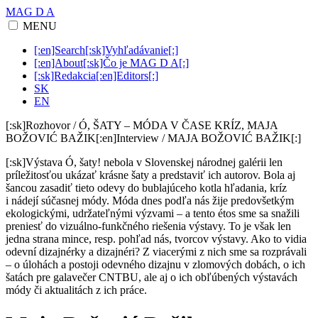
MAG D A
MENU
[:en]Search[:sk]Vyhľadávanie[:]
[:en]About[:sk]Čo je MAG D A[:]
[:sk]Redakcia[:en]Editors[:]
SK
EN
[:sk]Rozhovor / Ó, ŠATY – MÓDA V ČASE KRÍZ, MAJA
BOŽOVIĆ BAŽIK[:en]Interview / MAJA BOŽOVIĆ BAŽIK[:]
[:sk]Výstava Ó, šaty! nebola v Slovenskej národnej galérii len
príležitosťou ukázať krásne šaty a predstaviť ich autorov. Bola aj
šancou zasadiť tieto odevy do bublajúceho kotla hľadania, kríz
i nádejí súčasnej módy. Móda dnes podľa nás žije predovšetkým
ekologickými, udržateľnými výzvami – a tento étos sme sa snažili
preniesť do vizuálno-funkčného riešenia výstavy. To je však len
jedna strana mince, resp. pohľad nás, tvorcov výstavy. Ako to vidia
odevní dizajnérky a dizajnéri? Z viacerými z nich sme sa rozprávali
– o úlohách a postoji odevného dizajnu v zlomových dobách, o ich
šatách pre galavečer CNTBU, ale aj o ich obľúbených výstavách
módy či aktualitách z ich práce.