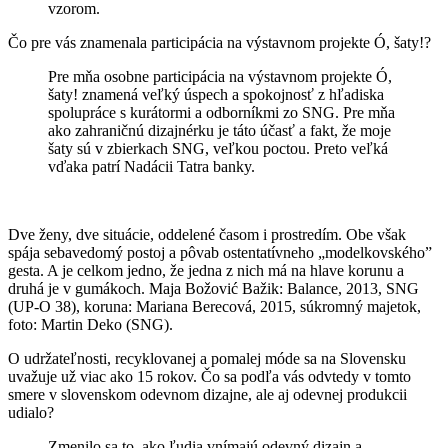
vzorom.
Čo pre vás znamenala participácia na výstavnom projekte Ó, šaty!?
Pre mňa osobne participácia na výstavnom projekte Ó,
šaty! znamená veľký úspech a spokojnosť z hľadiska
spolupráce s kurátormi a odborníkmi zo SNG. Pre mňa
ako zahraničnú dizajnérku je táto účasť a fakt, že moje
šaty sú v zbierkach SNG, veľkou poctou. Preto veľká
vďaka patrí Nadácii Tatra banky.
Dve ženy, dve situácie, oddelené časom i prostredím. Obe však
spája sebavedomý postoj a pôvab ostentatívneho „modelkovského”
gesta. A je celkom jedno, že jedna z nich má na hlave korunu a
druhá je v gumákoch. Maja Božović Bažik: Balance, 2013, SNG
(UP-O 38), koruna: Mariana Berecová, 2015, súkromný majetok,
foto: Martin Deko (SNG).
O udržateľnosti, recyklovanej a pomalej móde sa na Slovensku
uvažuje už viac ako 15 rokov. Čo sa podľa vás odvtedy v tomto
smere v slovenskom odevnom dizajne, ale aj odevnej produkcii
udialo?
Zmenilo sa to, ako ľudia vnímajú odevný dizajn a