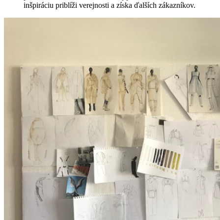
inšpiráciu priblíži verejnosti a získa ďalších zákazníkov.