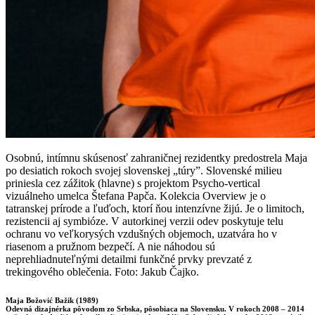
Osobnú, intímnu skúsenosť zahraničnej rezidentky predostrela Maja
po desiatich rokoch svojej slovenskej „túry”. Slovenské milieu
priniesla cez zážitok (hlavne) s projektom Psycho-vertical
vizuálneho umelca Štefana Papča. Kolekcia Overview je o
tatranskej prírode a ľuďoch, ktorí ňou intenzívne žijú. Je o limitoch,
rezistencii aj symbióze. V autorkinej verzii odev poskytuje telu
ochranu vo veľkorysých vzdušných objemoch, uzatvára ho v
riasenom a pružnom bezpečí. A nie náhodou sú
neprehliadnuteľnými detailmi funkčné prvky prevzaté z
trekingového oblečenia. Foto: Jakub Čajko.
Maja Božović Bažik (1989)
Odevná dizajnérka pôvodom zo Srbska, pôsobiaca na Slovensku. V rokoch 2008 – 2014