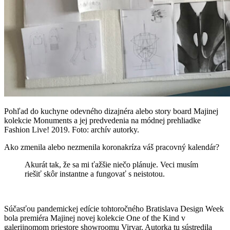
Pohľad do kuchyne odevného dizajnéra alebo story board Majinej
kolekcie Monuments a jej predvedenia na módnej prehliadke
Fashion Live! 2019. Foto: archív autorky.
Ako zmenila alebo nezmenila koronakríza váš pracovný kalendár?
Akurát tak, že sa mi ťažšie niečo plánuje. Veci musím
riešiť skôr instantne a fungovať s neistotou.
Súčasťou pandemickej edície tohtoročného Bratislava Design Week
bola premiéra Majinej novej kolekcie One of the Kind v
galerijnomom priestore showroomu Virvar. Autorka tu sústredila