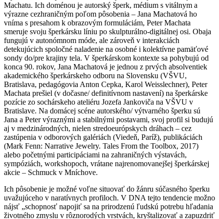
Machatu. Ich doménou je autorský šperk, médium s vitálnym a
výrazne cezhraničným poľom pôsobenia – Jana Machatová ho
vníma s presahom k obrazovým formuláciám, Peter Machata
smeruje svoju šperkársku líniu po skulpturálno-digitálnej osi. Obaja
fungujú v autonómnom móde, ale zároveň v interakciách
detekujúcich spoločné naladenie na osobné i kolektívne pamäťové
sondy do/pre krajiny tela. V šperkárskom kontexte sa pohybujú od
konca 90. rokov, Jana Machatová je jednou z prvých absolventiek
akademického šperkárskeho odboru na Slovensku (VŠVU,
Bratislava, pedagógovia Anton Cepka, Karol Weisslechner), Peter
Machata prešiel (v dočasne/ definitívnom nastavení) na šperkárske
pozície zo sochárskeho ateliéru Jozefa Jankoviča na VŠVU v
Bratislave. Na domácej scéne autorského/ výtvarného šperku sú
Jana a Peter výraznými a stabilnými postavami, svoj profil si budujú
aj v medzinárodných, nielen stredoeurópskych dráhach – cez
zastúpenia v odborových galériách (Viedeň, Paríž), publikáciách
(Mark Fenn: Narrative Jewelry. Tales From the Toolbox, 2017)
alebo početnými participáciami na zahraničných výstavách,
sympóziách, workshopoch, vrátane najrenomovanejšej šperkárskej
akcie – Schmuck v Mníchove.
Ich pôsobenie je možné voľne situovať do žánru súčasného šperku
uvažujúceho v naratívnych profiloch. V DNA tejto tendencie možno
nájsť „schopnosť napojiť sa na prirodzenú ľudskú potrebu hľadania
životného zmyslu v rôznorodých vrstvách, kryštalizovať a zapuzdriť