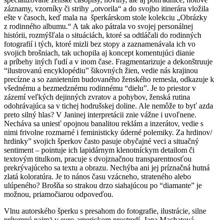
záznamy, vzorníky či strihy „otvorila“ a do svojho itinerára vložila
ešte v časoch, keď mala na šperkárskom stole kolekciu „Obrázky
z rodinného albumu.“ A tak ako pátrala vo svojej personálnej
histórii, rozmýšľala o situáciách, ktoré sa odtláčali do rodinných
fotografií i tých, ktoré mizli bez stopy a zaznamenávala ich vo
svojich brošniach, tak uchopila aj koncept komentujúci dianie
a príbehy iných ľudí a v inom čase. Fragmentarizuje a dekonštruuje
“ilustrovanú encyklopédiu” šikovných žien, vedie nás krajinou
precízne a so zanietením budovaného ženského remesla, odkazuje k
všednému a bezmedznému rodinnému “dielu”. Je to priestor v
zázemí veľkých dejinných zvratov a pohybov, ženská rutina
odohrávajúca sa v tichej hodrušskej doline. Ale nemôže to byť azda
preto silný hlas? V Janinej interpretácii znie vážne i uvoľnene.
Necháva sa uniesť opojnou banalitou reklám a inzerátov, vedie s
nimi frivolne rozmarné i feministicky úderné polemiky. Za hrdinov/
hrdinky” svojich šperkov často pasuje obyčajné veci a situačný
sentiment – pointuje ich lapidárnym klenotníckym detailom či
textovým titulkom, pracuje s dvojznačnou transparentnosťou
prekrývajúceho sa textu a obrazu. Nechýba ani jej príznačná hutná
zlatá koloratúra. Je to nános času vzácneho, strateného alebo
ulúpeného? Brošňa so strakou drzo siahajúcou po “diamante” je
možnou, priamočiarou odpoveďou.
Vlnu autorského šperku s presahom do fotografie, ilustrácie, silne
prítomnú najmä v euro-americkom prostredí, Jana Machatová