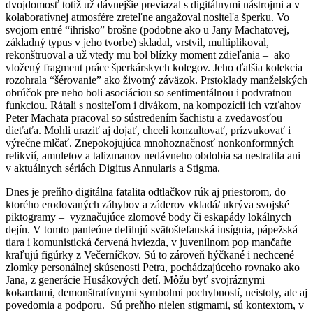
dvojdomosť totiž už dávnejšie previazal s digitálnymi nástrojmi a v
kolaboratívnej atmosfére zreteľne angažoval nositeľa šperku. Vo
svojom entré “ihrisko” brošne (podobne ako u Jany Machatovej,
základný typus v jeho tvorbe) skladal, vrstvil, multiplikoval,
rekonštruoval a už vtedy mu bol blízky moment zdieľania – ako
vložený fragment práce šperkárskych kolegov. Jeho ďalšia kolekcia
rozohrala “šérovanie” ako životný záväzok. Prstoklady manželských
obrúčok pre neho boli asociáciou so sentimentálnou i podvratnou
funkciou. Rátali s nositeľom i divákom, na kompozícii ich vzťahov
Peter Machata pracoval so sústredením šachistu a zvedavosťou
dieťaťa. Mohli uraziť aj dojať, chceli konzultovať, prízvukovať i
výrečne mlčať. Znepokojujúca mnohoznačnosť nonkonformných
relikvií, amuletov a talizmanov nedávneho obdobia sa nestratila ani
v aktuálnych sériách Digitus Annularis a Stigma.
Dnes je preňho digitálna fatalita odtlačkov rúk aj priestorom, do
ktorého erodovaných záhybov a záderov vkladá/ ukrýva svojské
piktogramy – vyznačujúce zlomové body či eskapády lokálnych
dejín. V tomto panteóne defilujú svätoštefanská insígnia, pápežská
tiara i komunistická červená hviezda, v juvenilnom pop mančafte
kraľujú figúrky z Večerníčkov. Sú to zároveň hýčkané i nechcené
zlomky personálnej skúsenosti Petra, pochádzajúceho rovnako ako
Jana, z generácie Husákových detí. Môžu byť svojráznymi
kokardami, demonštratívnymi symbolmi pochybností, neistoty, ale aj
povedomia a podporu. Sú preňho nielen stigmami, sú kontextom, v