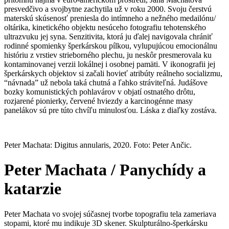
presvedčivo a svojbytne zachytila už v roku 2000. Svoju čerstvú
materskú skúsenosť preniesla do intímneho a nežného medailónu/
oltárika, kinetického objektu nesúceho fotografiu tehotenského
ultrazvuku jej syna. Senzitivita, ktorá ju ďalej navigovala chrániť
rodinné spomienky šperkárskou pílkou, vylupujúcou emocionálnu
históriu z vrstiev strieborného plechu, ju neskôr presmerovala ku
kontaminovanej verzii lokálnej i osobnej pamäti. V ikonografii jej
šperkárskych objektov si začali hovieť atribúty reálneho socializmu,
“návnada” už nebola taká chutná a ľahko stráviteľná. Judášove
bozky komunistických pohlavárov v objatí ostnatého drôtu,
rozjarené pionierky, červené hviezdy a karcinogénne masy
panelákov sú pre túto chvíľu minulosťou. Láska z diaľky zostáva.
Peter Machata: Digitus annularis, 2020. Foto: Peter Ančic.
Peter Machata / Panychídy a
katarzie
Peter Machata vo svojej súčasnej tvorbe topografiu tela zameriava
stopami, ktoré mu indikuje 3D skener. Skulpturálno-šperkársku