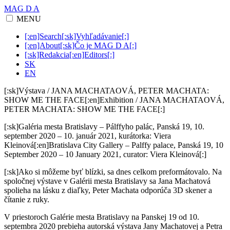
MAG D A
MENU
[:en]Search[:sk]Vyhľadávanie[:]
[:en]About[:sk]Čo je MAG D A[:]
[:sk]Redakcia[:en]Editors[:]
SK
EN
[:sk]Výstava / JANA MACHATAOVÁ, PETER MACHATA:
SHOW ME THE FACE[:en]Exhibition / JANA MACHATAOVÁ,
PETER MACHATA: SHOW ME THE FACE[:]
[:sk]Galéria mesta Bratislavy – Pálffyho palác, Panská 19, 10.
september 2020 – 10. január 2021, kurátorka: Viera
Kleinová[:en]Bratislava City Gallery – Palffy palace, Panská 19, 10
September 2020 – 10 January 2021, curator: Viera Kleinová[:]
[:sk]Ako si môžeme byť blízki, sa dnes celkom preformátovalo. Na
spoločnej výstave v Galérii mesta Bratislavy sa Jana Machatová
spolieha na lásku z diaľky, Peter Machata odporúča 3D skener a
čítanie z ruky.
V priestoroch Galérie mesta Bratislavy na Panskej 19 od 10.
septembra 2020 prebieha autorská výstava Jany Machatovej a Petra