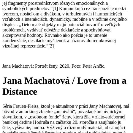
jej fragmenty prostredníctvom rôznych emocionálnych a
symbolických predmetov.”[1] Komunikujú cez transpozície medzi
tvorcom, nositeľom a divákom, v turbulentných i harmonických
vzťahoch a interakciách, dynamicky, mobilne a v režime dvojitého
displeja. „Tieto malé objekty majú potenciál hovoriť o veľkých
problémoch, vydávať odvážne deklarácie a spochybňovať
akceptované hodnoty. Rovnako ako poézia je to umenie
kondenzácie, destilácie myšlienok a názorov do redukovanej
vizuálnej reprezentácie.”[2]
Jana Machatová: Portrét ženy, 2020. Foto: Peter Ančic.
Jana Machatová / Love from a
Distance
Séria Frauen-Fleiss, ktorá je aktualitou v práci Jany Machatovej, má
pôvod v autorkinej zbierke „archiválií“, povedané archívnickým
slovníkom, v „osobnom fonde“ ženy, ktorá žila v zlato-striebornej
baníckej dedine Hodruša na začiatku 20. storočia a zaujímalo ju
šitie, vyšívanie, hudba. Výživný a rôznorodý materiál, obsahujúci
špecializované ženské časopisy, noviny, ale aj pohľadnice, notové