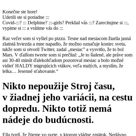
Konečne ste hore!
Uderili ste si poriadne :::
Covid-:::? ::: Delphine? :::-girls? Preklial vás :::? Zarecitujme si :::,
vypime si ::: a vrátime vás do :::
Raz večer som si vyšiel po pizzu. Tesne nad mesiacom žiarila jasná
zlatistá hviezda a mne napadlo, že možno označuje koniec sveta,
takže som si otvoril Twitter, zadal „mesiac” a vysvitlo, že to bol
Mars. V ďalšom tweete som si prečítal: „Je to šialené, ale práve som
asi 30-40 minút ďalekohľadom pozoroval mesiac a bolo možné
vidieť HALDY migrujúcich vtákov, veľa malých, a myslím, že
lelka… Jesenné sťahovanie.“
Nikto nepoužije Stroj času,
v žiadnej jeho variácii, na cestu
dopredu. Nikto totiž nemá
nádeje do budúcnosti.
Ella tvrdí, že žijeme vo svete, v ktorom vládne zmätok. Nedávno