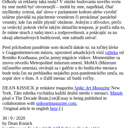
Odkedy sú reklamy taká nuda? V otázke budovania nového sveta
by sme mohli byť otvorenejší – mohli by sme, napríklad, čítať
myšlienky zvierat, dať slovo v parlamente koňom alebo vyrobiť
solárne plavidlá na plachtenie vesmírom či preskúmať paralelné
vesmíry, kde čas môže plynúť obrátene. Jedným z dôvodov, prečo
sa vedecký pokrok vlečie takým slimačím tempom, je podľa mňa to,
že máme strach z našej moci a zodpovednosti, a potácajúc sa na
okraji alternatívnych budúcností, sme zabudli snívať.
Pred príchodom pandémie som skončil dakde tu: na točitej lávke
v Guggenheimovom múzeu, uprostred arkadických vízií
vidieka
od
Remiho Koolhaasa, počas jarnej migrácie vtákov. Momentálne sa
znovu otvorilo Metropolitné múzeum umení, MoMA (Múzeum
súčasného umenia), otvárajú sa i galérie a do budúceho mesiaca
bude teda čas na prehliadku nejakého post-pandemického umča, na
zopár slov o ňom. A o ďalší mesiac už budú voľby.
DEAN KISSICK je redaktor magazínu
Spike Art Magazine
New
York. Táto rubrika vychádza každú druhú stredu v mesiaci.
Minule
písal o The Decade Brain.
[:en]Essay is being published in
collaboration with
spikeartmagazine.com.
Original article in english
here
.[:]
30 / 9 / 2020
by Dean Kissick