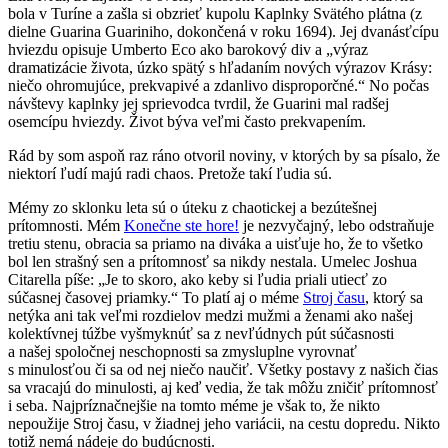
bola v Turíne a zašla si obzrieť kupolu Kaplnky Svätého plátna (z
dielne Guarina Guariniho, dokončená v roku 1694). Jej dvanásťcípu
hviezdu opisuje Umberto Eco ako barokový div a „výraz
dramatizácie života, úzko spätý s hľadaním nových výrazov Krásy:
niečo ohromujúce, prekvapivé a zdanlivo disproporčné.“ No počas
návštevy kaplnky jej sprievodca tvrdil, že Guarini mal radšej
osemcípu hviezdy. Život býva veľmi často prekvapením.
Rád by som aspoň raz ráno otvoril noviny, v ktorých by sa písalo, že
niektorí ľudí majú radi chaos. Pretože takí ľudia sú.
Mémy zo sklonku leta sú o úteku z chaotickej a bezútešnej
prítomnosti. Mém
Konečne ste hore!
je nezvyčajný, lebo odstraňuje
tretiu stenu, obracia sa priamo na diváka a uisťuje ho, že to všetko
bol len strašný sen a prítomnosť sa nikdy nestala. Umelec Joshua
Citarella píše: „Je to skoro, ako keby si ľudia priali utiecť zo
súčasnej časovej priamky.“ To platí aj o méme
Stroj času
, ktorý sa
netýka ani tak veľmi rozdielov medzi mužmi a ženami ako našej
kolektívnej túžbe vyšmyknúť sa z nevľúdnych pút súčasnosti
a našej spoločnej neschopnosti sa zmysluplne vyrovnať
s minulosťou či sa od nej niečo naučiť. Všetky postavy z našich čias
sa vracajú do minulosti, aj keď vedia, že tak môžu zničiť prítomnosť
i seba. Najpríznačnejšie na tomto méme je však to, že nikto
nepoužije Stroj času, v žiadnej jeho variácii, na cestu dopredu. Nikto
totiž nemá nádeje do budúcnosti.