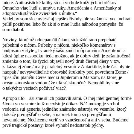
miere. Antirasistické knihy sú na vrchole knižných rebríčkov.
Omnoho viac ľudí si umýva ruky. Američania a Američanky si
adoptovali státisíce zvieratiek z útulku.“
Vedel by som síce uviesť aj lepšie dôvody, ale snažím sa veci nebrať
príliš pozitívne, lebo čo ak si o mne ľudia náhodou pomyslia, že
som diabol.
Noviny, ktoré už odnepamäti čítam, sú každé ráno prepchaté
príbehmi o ničom. Príbehy o ničom, niekoľko komentárov s
nadpisom v štýle „Tyranský šašo zničil môj román s Amerikou” a
kdesi úplne naspodku, teda možno, ak je dobrý deň, je zašantročená
zmienka o tom, že fyzici objavili nový druh čiernej diery v tzv.
zakázanej zóne / malý paralelný vesmír v Antarktíde, kde čas plynie
naopak / nevysvetliteľné obrovské štruktúry pod povrchom Zeme /
trpasličiu planétu Ceres medzi Jupiterom a Marsom, na ktorej je
oceán s morskou vodou / že ufá sú skutočné. Nemohli by sme
o takýchto veciach počúvať viac?
Apropo ufo – asi sme si ich postavili sami. O inej inteligentnej forme
života vo vesmíre totiž neexistuje dôkaz. Náš mozog je vrchol
vedomia
sui generis
, jediného známeho nástroja vo vesmíre, ktorý
dokáže premýšľať o sebe, a napriek tomu sa premýšľaniu
nevenujeme. Nechceme veriť vo vznešenosť a ani v seba. Budeme
prvé tragické postavy, ktoré vyhubí nedostatok pýchy.