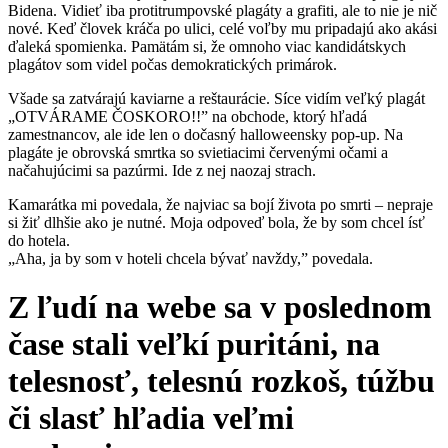
Bidena. Vidieť iba protitrumpovské plagáty a grafiti, ale to nie je nič
nové. Keď človek kráča po ulici, celé voľby mu pripadajú ako akási
ďaleká spomienka. Pamätám si, že omnoho viac kandidátskych
plagátov som videl počas demokratických primárok.
Všade sa zatvárajú kaviarne a reštaurácie. Síce vidím veľký plagát
„OTVÁRAME ČOSKORO!!” na obchode, ktorý hľadá
zamestnancov, ale ide len o dočasný halloweensky pop-up. Na
plagáte je obrovská smrtka so svietiacimi červenými očami a
načahujúcimi sa pazúrmi. Ide z nej naozaj strach.
Kamarátka mi povedala, že najviac sa bojí života po smrti – nepraje
si žiť dlhšie ako je nutné. Moja odpoveď bola, že by som chcel ísť
do hotela.
„Aha, ja by som v hoteli chcela bývať navždy,” povedala.
Z ľudí na webe sa v poslednom
čase stali veľkí puritáni, na
telesnosť, telesnú rozkoš, túžbu
či slasť hľadia veľmi