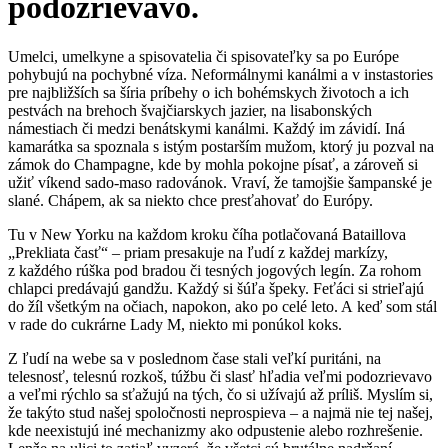
podozrievavo.
Umelci, umelkyne a spisovatelia či spisovateľky sa po Európe
pohybujú na pochybné víza. Neformálnymi kanálmi a v instastories
pre najbližších sa šíria príbehy o ich bohémskych životoch a ich
pestvách na brehoch švajčiarskych jazier, na lisabonských
námestiach či medzi benátskymi kanálmi. Každý im závidí. Iná
kamarátka sa spoznala s istým postarším mužom, ktorý ju pozval na
zámok do Champagne, kde by mohla pokojne písať, a zároveň si
užiť víkend sado-maso radovánok. Vraví, že tamojšie šampanské je
slané. Chápem, ak sa niekto chce presťahovať do Európy.
Tu v New Yorku na každom kroku číha potlačovaná Bataillova
„Prekliata časť“ – priam presakuje na ľudí z každej markízy,
z každého rúška pod bradou či tesných jogových legín. Za rohom
chlapci predávajú gandžu. Každý si šúľa špeky. Feťáci si strieľajú
do žíl všetkým na očiach, napokon, ako po celé leto. A keď som stál
v rade do cukrárne Lady M, niekto mi ponúkol koks.
Z ľudí na webe sa v poslednom čase stali veľkí puritáni, na
telesnosť, telesnú rozkoš, túžbu či slasť hľadia veľmi podozrievavo
a veľmi rýchlo sa sťažujú na tých, čo si užívajú až príliš. Myslím si,
že takýto stud našej spoločnosti neprospieva – a najmä nie tej našej,
kde neexistujú iné mechanizmy ako odpustenie alebo rozhrešenie.