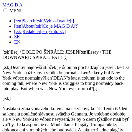
MAG D A
MENU
[:en]Search[:sk]Vyhľadávanie[:]
[:en]About[:sk]Čo je MAG D A[:]
[:sk]Redakcia[:en]Editors[:]
SK
EN
[:sk]Esej / DOLE PO ŠPIRÁLE: JESEŇ[:en]Essay / THE
DOWNWARD SPIRAL: FALL[:]
[:sk]Deanov najnovší stĺpček je ódou na prichádzajúcu jeseň, keď sa
New York snaží znovu vrátiť do normálu. Lenže kedy bol New
York vôbec normálny?[:en]DEAN’s latest column is an ode to the
coming fall, where New York is struggles to bring normalcy back
into play. But when was New York ever normal?[:]
[:sk]
Nastala sezóna voňavého korenia na tekvicový koláč. Tento týždeň
sa konajú pouličné slávnosti svätého Gennara. Je volebné obdobie,
ale v New Yorku to vôbec nevyzerá, že by o osem týždňov mali byť
voľby. Teda aspoň nie na Manhattane. Plagáty Trumpa nikde,
dokonca ani v mnohých jeho budovách. A takmer žiadne plagáty