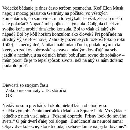
Vedecké bádanie je dnes často terčom posmechu. Keď Elon Musk
napojil mozog prasiatka Gertrúdy na počítač, vo všetkých
komentároch, čo som videl, mu to vytýkali. Je však zlé sa o niečo
také pokúšať? Napadá mi spojitosť s tým, ako Caligula chcel zo
svojho koňa urobiť rímskeho konzula. Bol to však až taký zlý
nápad? Bol by kôň horším konzulom ako človek? Pri pohľade na
stredný výjav Boschovej
Záhrady pozemských rozkoší
(okolo roku
1500) – slnečný deň, šantiaci nahí mladí ľudia, podaktorým trčia
kvety zo zadkov, obrovské spevavce mladým dovoľujú na sebe
jazdiť a nechávajú sa od nich kŕmiť bobuľami rovno do zobákov –
mám pocit, že je to lepší spôsob života, než na aký sa nám doteraz
podarilo prísť.
Dievčatá so strojom času
– Zakop niekam šaty z 18. storočia
– OK
Nedávno som prechádzal okolo niekoľkých obchodov so
značkovým oblečením neďaleko Madison Square Park. Vo výklade
jedného z nich visel nápis „Pozeraj dopredu: Prísny look do nového
sveta.“ O pár dverí ďalej bol slogan „Budúcnosť sa neurobí sama:
Objav dve kolekcie, ktoré ti dodajú sebavedomie na jej budovanie.“