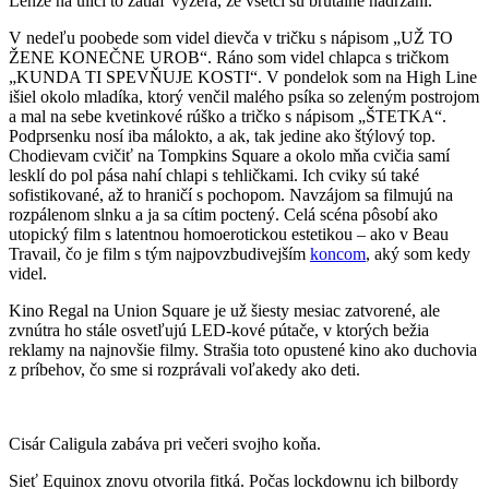
Lenže na ulici to zatiaľ vyzerá, že všetci sú brutálne nadržaní.
V nedeľu poobede som videl dievča v tričku s nápisom „UŽ TO
ŽENE KONEČNE UROB“. Ráno som videl chlapca s tričkom
„KUNDA TI SPEVŇUJE KOSTI“. V pondelok som na High Line
išiel okolo mladíka, ktorý venčil malého psíka so zeleným postrojom
a mal na sebe kvetinkové rúško a tričko s nápisom „ŠTETKA“.
Podprsenku nosí iba málokto, a ak, tak jedine ako štýlový top.
Chodievam cvičiť na Tompkins Square a okolo mňa cvičia samí
lesklí do pol pása nahí chlapi s tehličkami. Ich cviky sú také
sofistikované, až to hraničí s pochopom. Navzájom sa filmujú na
rozpálenom slnku a ja sa cítim poctený. Celá scéna pôsobí ako
utopický film s latentnou homoerotickou estetikou – ako v
Beau
Travail
, čo je film s tým najpovzbudivejším
koncom
, aký som kedy
videl.
Kino Regal na Union Square je už šiesty mesiac zatvorené, ale
zvnútra ho stále osvetľujú LED-kové pútače, v ktorých bežia
reklamy na najnovšie filmy. Strašia toto opustené kino ako duchovia
z príbehov, čo sme si rozprávali voľakedy ako deti.
Cisár Caligula zabáva pri večeri svojho koňa.
Sieť Equinox znovu otvorila fitká. Počas lockdownu ich bilbordy