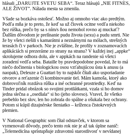
hlásali „DARUJTE SVETU SEBA“. Teraz hlásajú „NIE FITNES,
ALE ŽIVOT”. Nálada mesta sa zmenila.
Všade sa bozkáva ostošesť. Možno aj omnoho viac ako predtým.
Podľa mňa je to preto, že keď sa už človek ocitne vedľa niekoho
bez rúška, prečo by sa s ním/s ňou nemohol rovno aj muckať?
Ďalším dôvodom je prelínanie pudu života (sexu) a pudu smrti. Nie
že by všetci riešili s kamarátmi a neznámymi na mólach, strešných
terasách či v parkoch. Nie je zvláštne, že profily v zoznamovacích
aplikáciách si prezeráme zo strany na stranu? V každej inej „appke“
skrolujeme odhora dolu, ale v appkách na randenie sú všetci
zoradení vedľa seba. Bataille by pravdepodobne povedal, že to má
niečo dočinenia s biologickou osou vzťahujúcou ústa k anusu (a
naopak), Deleuze a Guattari by to najskôr čítali ako usporiadanie
otvorov a reťazenie či kombinovanie tiel. Mám kamoša, ktorý ako
dobrovoľník rozdáva rúška a iné ochranné prostriedky. Keď na
Tinder pridal obrázok so svojimi protilátkami, vzala si ho domov
jedna slečna a „osedlala“ si ho (jeho sloveso). Vravel, že všetko
prebehlo bez slov, len ho zobrala do spálne a ošukala bez ochrany.
Potom si kúpil dizajnérske šteniatko – kríženca čistokrvných
plemien.
V
National Geographic
som čítal odstavček, v ktorom sa
vymenovali dôvody, prečo tento rok nie je až tak úplne nanič:
„Telemedicína sprístupňuje zdravotnú starostlivosť v nevídanej