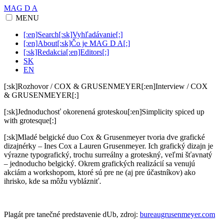
MAG D A
MENU
[:en]Search[:sk]Vyhľadávanie[:]
[:en]About[:sk]Čo je MAG D A[:]
[:sk]Redakcia[:en]Editors[:]
SK
EN
[:sk]Rozhovor / COX & GRUSENMEYER[:en]Interview / COX
& GRUSENMEYER[:]
[:sk]Jednoduchosť okorenená groteskou[:en]Simplicity spiced up
with grotesque[:]
[:sk]Mladé belgické duo Cox & Grusenmeyer tvoria dve grafické
dizajnérky – Ines Cox a Lauren Grusenmeyer. Ich grafický dizajn je
výrazne typografický, trochu surreálny a groteskný, veľmi šťavnatý
– jednoducho belgický. Okrem grafických realizácií sa venujú
akciám a workshopom, ktoré sú pre ne (aj pre účastníkov) ako
ihrisko, kde sa môžu vyblázniť.
Plagát pre tanečné predstavenie dUb, zdroj:
bureaugrusenmeyer.com