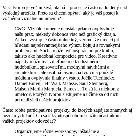
Vaša tvorba je veľmi živá, akčná – proces je často nadradený nad
výsledný artefakt. Preto sa chcem opýtať, aký je váš postoj k
voľnému vizuálnemu umeniu?
C&G: Vizuálne umenie neustále priamo ovplyvňuje
našu prax, niekedy dokonca viac než grafický dizajn.
Aj keď výstup je často úplne iný, veríme, že umelci pri
hľadaní najrelevantnejšieho výrazu bojujú s rovnakými
problémami. Socha môže byť inšpiráciou pre knihu,
takisto ako hudobná kompozícia pre video. Kreatívne
nápady môžu byť zdieľané medzi dizajnérmi,
hudobníkmi, spisovateľmi, módnymi návrhármi a
architektmi – ale osobná fascinácia tvorcu a použité
médium ovplyvnia finálny výstup. Joëlle Tuerlinckx,
Daniel Buren, Jeff Wall, Matisse, Saul Steinberg,
Maison Martin Margiela, Eames… To sú len niektorí z
umelcov, ktorých tvorbu sledujeme a učíme sa od nich
pri realizácii našich projektov.
Často robíte participatívne projekty, do ktorých zapájate známych aj
neznámych ľudí. Čo sa takýmtospôsobom snažíte účastníkom
vašich projektov odovzdať?
Organizujeme rôzne workshopy, inštalácie a