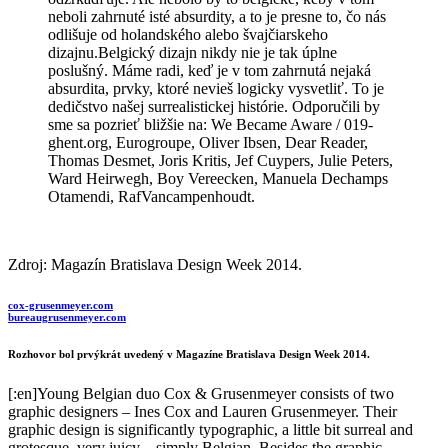
neboli zahrnuté isté absurdity, a to je presne to, čo
nás
odlišuje od holandského alebo švajčiarskeho
dizajnu.
Belgický dizajn nikdy nie je tak úplne
poslušný. Máme
radi, keď je v tom zahrnutá nejaká
absurdita, prvky, ktoré
nevieš logicky vysvetliť. To je
dedičstvo našej surrealistickej
histórie. Odporučili by
sme sa pozrieť bližšie na:
We Became Aware / 019-
ghent.org, Eurogroupe, Oliver
Ibsen, Dear Reader,
Thomas Desmet, Joris Kritis, Jef
Cuypers, Julie Peters,
Ward Heirwegh, Boy Vereecken,
Manuela Dechamps
Otamendi, Raf
Vancampenhoudt.
Zdroj: Magazín Bratislava Design Week 2014.
cox-grusenmeyer.com
bureaugrusenmeyer.com
Rozhovor bol prvýkrát uvedený v Magazíne Bratislava Design Week 2014.
[:en]Young Belgian duo Cox & Grusenmeyer consists of two
graphic designers – Ines Cox and Lauren Grusenmeyer. Their
graphic design is significantly typographic, a little bit surreal and
grotesque, very juicy – simply Belgian. Besides the graphic