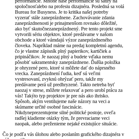
performancie. Mnohé naše performancie sú satiry na
spoločnosťalebo na profesiu dizajnéra. Posledná sa volá
Bureau for Busyness. Je to kritika našej potreby
vyzerať stále zaneprázdnene. Zachovávanie zdania
zaneprázdnenosti je prinajmenšom rovnako dôležité,
ako byť skutočnezaneprázdnený. Pre tento projekt sme
vytvorili sériu objektov, ktoré predávame v našom
obchode a ktoré vámdajú výzor zaneprázdneného
človeka. Napríklad máme na predaj kompletnú agendu,
čo je vlastne zápisník plný papierikov, kartičiek a
pripináčikov. Je naozaj plný a budete vďaka nemu
pôsobiť sakramentsky zaneprázdnene. Ďalšia položka
je ohryzené pero, ktoré si môžete dať do náprsného
vrecka. Zaneprázdnení ľudia, keď sú veľmi
vystresovaní, zvyknú ohrýzať pero, takže my
predávame perá už predhryzené. Takto netreba byť
naozaj v strese, môžete relaxovať a pero urobí prácu za
vás! Takýto typ projektov je pre nás ako ihrisko.
Spôsob, akým ventilujeme naše názory na veci a
skúmame určité osobné fascinácie.
Nikdyneprezentujeme silné politické postoje, oveľa
radšej kladieme otázky tým, že prevraciame veci
naopak, alebo preženieme nejaké existujúce situácie.
Čo je podľa vás úlohou alebo poslaním grafického dizajnéra v