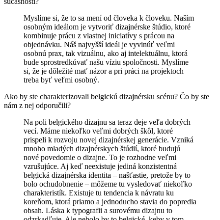
súčasnosti?
Myslíme si, že to sa mení od človeka k človeku. Naším
osobným ideálom je vytvoriť dizajnérske štúdio, ktoré
kombinuje prácu z vlastnej iniciatívy s prácou na
objednávku. Náš najvyšší ideál je vyvinúť veľmi
osobnú prax, tak vizuálnu, ako aj intelektuálnu, ktorá
bude sprostredkúvať našu víziu spoločnosti. Myslíme
si, že je dôležité mať názor a pri práci na projektoch
treba byť veľmi osobný.
Ako by ste charakterizovali belgickú dizajnérsku scénu? Čo by ste
nám z nej odporučili?
Na poli belgického dizajnu sa teraz deje veľa dobrých
vecí.
Máme niekoľko veľmi dobrých škôl, ktoré
prispeli k rozvoju
novej dizajnérskej generácie. Vzniká
mnoho mladých
dizajnérskych štúdií, ktoré budujú
nové povedomie o dizajne.
To je rozhodne veľmi
vzrušujúce. Aj keď neexistuje
jediná konzistentná
belgická dizajnérska identita – našťastie,
pretože by to
bolo ochudobnenie – môžeme tu
vysledovať niekoľko
charakteristík. Existuje tu tendencia
k návratu ku
koreňom, ktorá priamo a jednoducho stavia
do popredia
obsah. Láska k typografii a surovému
dizajnu to
odzrkadľuje. Ale nebolo by to belgické, keby
v tom