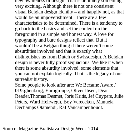
new awareness of design. That is definitely something
very exciting. Although there is not one consistent
visual Belgian design identity – and happily not, as that
would be an impoverishment – there are a few
characteristics to be determined. There is a tendency to
go back to the basics and set the content on the
foreground in a simple and honest way. A love for
typography and bare designs reflect that. But it
wouldn‘t be a Belgian thing if there weren‘t some
absurdities involved and that is exactly what
distinguishes us from Dutch or Swissdesign. A Belgian
design is never fully proof sequacious. We like it when
there is some absurdity involved, some elements that
you can not explain logically. That is the legacy of our
surrealist history.
Some people to look after
are: We Became Aware /
019-ghent.org, Eurogroupe,
Oliver Ibsen,
Dear
Reader,
Thomas Desmet, Joris Kritis,
Jef Cuypers, Julie
Peters, Ward
Heirwegh, Boy
Vereecken,
Manuela
Dechamps Otamendi,
Raf Vancampenhoudt.
Source: Magazine Bratislava Design Week 2014.