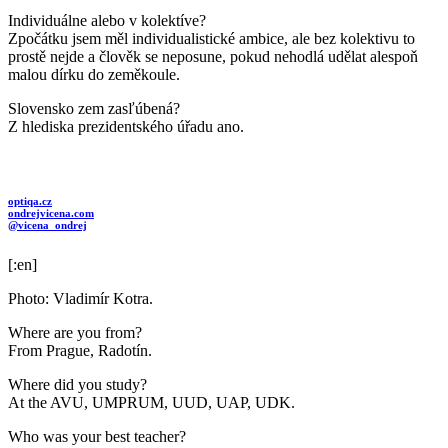
Individuálne alebo v kolektíve?
Zpočátku jsem měl individualistické ambice, ale bez kolektivu to
prostě nejde a člověk se neposune, pokud nehodlá udělat alespoň
malou dírku do zeměkoule.
Slovensko zem zasľúbená?
Z hlediska prezidentského úřadu ano.
optiqa.cz
ondrejvicena.com
@vicena_ondrej
[:en]
Photo: Vladimír Kotra.
Where are you from?
From Prague, Radotín.
Where did you study?
At the AVU, UMPRUM, UUD, UAP, UDK.
Who was your best teacher?