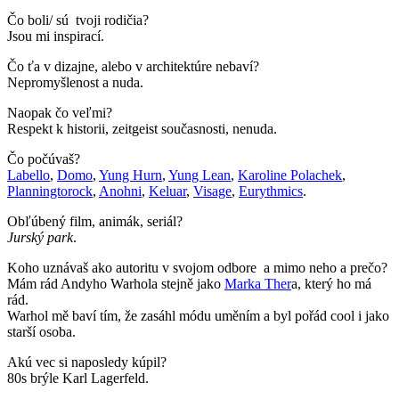
Čo boli/ sú tvoji rodičia?
Jsou mi inspirací.
Čo ťa v dizajne, alebo v architektúre nebaví?
Nepromyšlenost a nuda.
Naopak čo veľmi?
Respekt k historii, zeitgeist současnosti, nenuda.
Čo počúvaš?
Labello
,
Domo
,
Yung Hurn
,
Yung Lean
,
Karoline Polachek
,
Planningtorock
,
Anohni
,
Keluar
,
Visage
,
Eurythmics
.
Obľúbený film, animák, seriál?
Jurský park
.
Koho uznávaš ako autoritu v svojom odbore a mimo neho a prečo?
Mám rád Andyho Warhola stejně jako
Marka Ther
a, který ho má
rád.
Warhol mě baví tím, že zasáhl módu uměním a byl pořád cool i jako
starší osoba.
Akú vec si naposledy kúpil?
80s brýle Karl Lagerfeld.