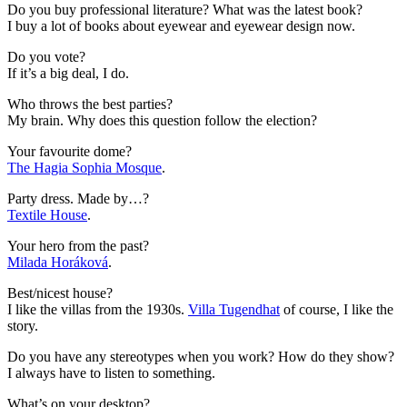
Do you buy professional literature? What was the latest book?
I buy a lot of books about eyewear and eyewear design now.
Do you vote?
If it’s a big deal, I do.
Who throws the best parties?
My brain. Why does this question follow the election?
Your favourite dome?
The Hagia Sophia Mosque
.
Party dress. Made by…?
Textile House
.
Your hero from the past?
Milada Horáková
.
Best/nicest house?
I like the villas from the 1930s.
Villa Tugendhat
of course, I like the
story.
Do you have any stereotypes when you work? How do they show?
I always have to listen to something.
What’s on your desktop?