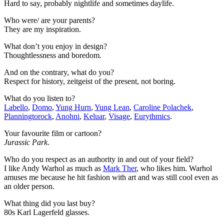
Hard to say, probably nightlife and sometimes daylife.
Who were/ are your parents?
They are my inspiration.
What don’t you enjoy in design?
Thoughtlessness and boredom.
And on the contrary, what do you?
Respect for history, zeitgeist of the present, not boring.
What do you listen to?
Labello
,
Domo
,
Yung Hurn
,
Yung Lean
,
Caroline Polachek
,
Planningtorock
,
Anohni
,
Keluar
,
Visage
,
Eurythmics
.
Your favourite film or cartoon?
Jurassic Park
.
Who do you respect as an authority in and out of your field?
I like Andy Warhol as much as
Mark Ther
, who likes him. Warhol
amuses me because he hit fashion with art and was still cool even as
an older person.
What thing did you last buy?
80s Karl Lagerfeld glasses.