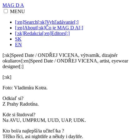
MAG D A
MENU
[:en]Search[:sk]Vyhľadávanie[:]
[:en]About[:sk]Čo je MAG D A[:]
[:sk]Redakcia[:en]Editors[:]
SK
EN
[:sk]Speed Date / ONDŘEJ VICENA, výtvarník, dizajnér
okuliarov[:en]Speed Date / ONDŘEJ VICENA, artist, eyewear
designer[:]
[:sk]
Foto: Vladimíra Kotra.
Odkiaľ si?
Z Prahy Radotína.
Kde si študoval?
Na AVU, UMPRUM, UUD, UAP, UDK.
Kto bol/a najlepší/ia učiteľ/ka ?
Těžko říci, asi nightlife a někdy i daylife.