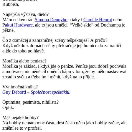
Rubbish.
Najlepšia výstava, dielo?
Mám celkem rád
Simona Dennyho
a taky i
Camille Henrot
nebo
P
akui Hardware
, ale to jsou umělci. “Velké sklo” od Duchampa je
pěkné.
Čo z domácej a zahraničnej scény rešpektuješ? A prečo?
Když někdo z domácí scény překračuje její hranice do zahraničí
a jde do toho po hlavě.
Morálka alebo peniaze?
Morálka je základ, i když jde o peníze. Peníze jsou dobrá pochvala
a motivace, nicméně cíl umění chápu v tom, že by mělo nastavovat
zrcadlo světu a třeba ho i měnit, když na to přijde.
Výnimočná kniha?
Guy Debord –
Společnost spektáklu
.
Optimista, pesimista, nihilista?
Optik.
Máš nejaké hobby?
Na hobby nemám moc času, dost často něco jako hobby začne, ale
změní se to v profesi.