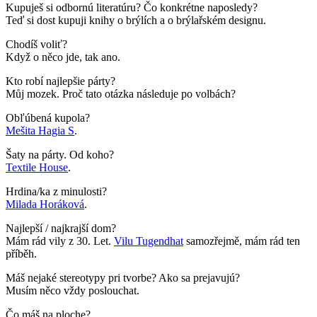
Kupuješ si odbornú literatúru? Čo konkrétne naposledy?
Teď si dost kupuji knihy o brýlích a o brýlařském designu.
Chodíš voliť?
Když o něco jde, tak ano.
Kto robí najlepšie párty?
Můj mozek. Proč tato otázka následuje po volbách?
Obľúbená kupola?
Mešita Hagia S
.
Šaty na párty. Od koho?
Textile House
.
Hrdina/ka z minulosti?
Milada Horáková
.
Najlepší / najkrajší dom?
Mám rád vily z 30. Let.
Vilu Tugendhat
samozřejmě, mám rád ten
příběh.
Máš nejaké stereotypy pri tvorbe? Ako sa prejavujú?
Musím něco vždy poslouchat.
Čo máš na ploche?