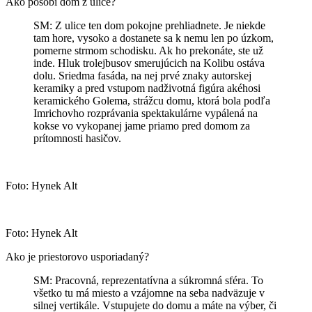
Ako pôsobí dom z ulice?
SM: Z ulice ten dom pokojne prehliadnete. Je niekde
tam hore, vysoko a dostanete sa k nemu len po úzkom,
pomerne strmom schodisku. Ak ho prekonáte, ste už
inde. Hluk trolejbusov smerujúcich na Kolibu ostáva
dolu. Sriedma fasáda, na nej prvé znaky autorskej
keramiky a pred vstupom nadživotná figúra akéhosi
keramického Golema, strážcu domu, ktorá bola podľa
Imrichovho rozprávania spektakulárne vypálená na
kokse vo vykopanej jame priamo pred domom za
prítomnosti hasičov.
Foto: Hynek Alt
Foto: Hynek Alt
Ako je priestorovo usporiadaný?
SM: Pracovná, reprezentatívna a súkromná sféra. To
všetko tu má miesto a vzájomne na seba nadväzuje v
silnej vertikále. Vstupujete do domu a máte na výber, či