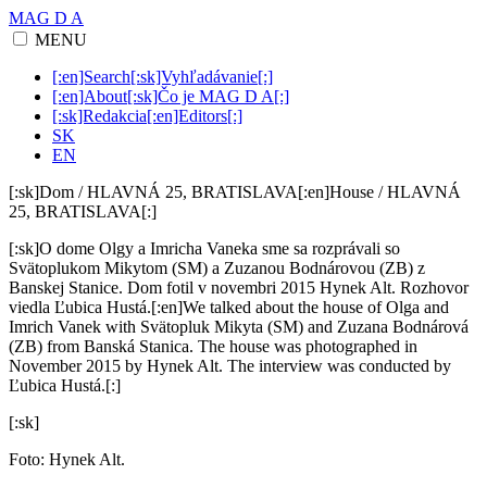
MAG D A
MENU
[:en]Search[:sk]Vyhľadávanie[:]
[:en]About[:sk]Čo je MAG D A[:]
[:sk]Redakcia[:en]Editors[:]
SK
EN
[:sk]Dom / HLAVNÁ 25, BRATISLAVA[:en]House / HLAVNÁ
25, BRATISLAVA[:]
[:sk]O dome Olgy a Imricha Vaneka sme sa rozprávali so
Svätoplukom Mikytom (SM) a Zuzanou Bodnárovou (ZB) z
Banskej Stanice. Dom fotil v novembri 2015 Hynek Alt. Rozhovor
viedla Ľubica Hustá.[:en]We talked about the house of Olga and
Imrich Vanek with Svätopluk Mikyta (SM) and Zuzana Bodnárová
(ZB) from Banská Stanica. The house was photographed in
November 2015 by Hynek Alt. The interview was conducted by
Ľubica Hustá.[:]
[:sk]
Foto: Hynek Alt.