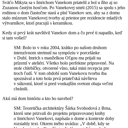
Sväťo Mikyta sa s Imrichom Vanekom priatelil a bol u ňho aj so
Zuzanou častým hosťom. Po Vanekovej smrti (2015) sa spolu s jeho
rodinou o dom čiastočne stará a plní Vanekov sen, aby sa z domu
stalo múzeum Vanekovej tvorby aj priestor pre rezidencie mladých
výtvarníkov, ktorí pracujú s keramikou.
Kedy si prvý krát navštívil Vanekov dom a čo prvé ti napadlo, keď
si tam vošiel?
SM:
Bolo to v roku 2004, krátko po našom druhom
intenzívnom stretnutí na sympóziu v porcelánke
v Dubí. Imrich s manželkou Oľgou ma prijali na
prízemí v ateliéri. Všetko bolo perfektne pripravené. Na
stole chlebíčky, otvorené víno, taká mini recepcia pre
troch ľudí. V tom období som Vanekovu tvorbu iba
spoznával a toto bola prvá priateľská návšteva
v súkromí, ktoré si pred vonkajším svetom obaja veľmi
chránili.
Akú má dom históriu a kto ho navrhol?
SM: Teoretička architektúry Šárka Svobodová z Brna,
ktorú sme prizvali do projektu pripravovanej knihy
o Imrichovi Vanekovi, napísala o dome a kontexte doby
rozsiahly text. Okrem iného uvádza: „V době, kdy se