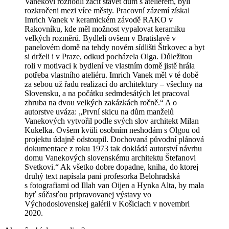
Vanekovi rozhodli začít stavět dům s ateliérem, byli
rozkročeni mezi více městy. Pracovní zázemí získal
Imrich Vanek v keramickém závodě RAKO v
Rakovníku, kde měl možnost vypalovat keramiku
velkých rozměrů. Bydleli ovšem v Bratislavě v
panelovém domě na tehdy novém sídlišti Štrkovec a byt
si drželi i v Praze, odkud pocházela Olga. Důležitou
roli v motivaci k bydlení ve vlastním domě jistě hrála
potřeba vlastního ateliéru. Imrich Vanek měl v té době
za sebou už řadu realizací do architektury – všechny na
Slovensku, a na počátku sedmdesátých let pracoval
zhruba na dvou velkých zakázkách ročně
.“ A o
autorstve uváza: „První skicu na dům manželů
Vanekových vytvořil podle svých slov architekt Milan
Kukelka.
Ovšem kvůli osobním neshodám s Olgou od
projektu údajně odstoupil. Dochovaná původní plánová
dokumentace z roku 1973 tak dokládá autorství návrhu
domu Vanekových slovenskému architektu Štefanovi
Svetkovi.“ Ak všetko dobre dopadne, kniha, do ktorej
druhý text napísala pani profesorka Belohradská
s fotografiami od Illah van Oijen a Hynka Alta, by mala
byť súčasťou pripravovanej výstavy vo
Východoslovenskej galérii v Košiciach v novembri
2020.