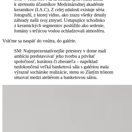
k stretnutiu účastníkov Medzinárodnej akadémie
keramikov (I.A.C). Z celej udalosti existuje séria
fotografií, z ktorej vidno, ako zrazu všetky detaily
záhrady našli svoj zmysel. Ustupujúce schodisko
z keramických segmentov poslúžilo ako sedenie,
fontány s tečúcou vodou ochladzovali atmosféru.
Vráťme sa naspäť do vnútra, do galérie.
SM:
Najreprezentatívnejšie priestory v dome mali
ambíciu predstavovať jeho tvorbu a privítať
spoločnosť, kurátora či zberateľa – napríklad
nedokončená veľká banketová sála s galériou mala
výrazné sochárske realizácie, stenu so Zlatým trónom
situoval medzi ateliérom a banketovou sálou.