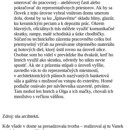
smerovať do pracovnej – ateliérovej časti alebo
pokračovať do reprezentatívnych priestorov. Ak by sa
človek z tejto úrovne vybral vnútrom domu smerom
dolu, dostal by sa ku „špinavému“ skladu hliny, glazúr,
ku keramickým peciam a k depozitu prác. Okrem
hlavných, oficiálnych trás môžete využiť komunikačné
skratky, rampy, malé schodiská a úzke chodbičky.
Súčasťou technického zázemia pracovného celku bol
priemyselný výťah na presúvanie objemného materiálu
aj hotových diel, ktorý ústil rovno na úroveň ulice.
Osobne som ho videl v prevádzke iba dvakrát, keď ho
Imrich využil ako skratku, odvtedy ho nikto nevie
spustiť. Ak ste z prízemia stúpali o úroveň vyššie,
zaviedlo vás to do reprezentačných miestností,
v architektonických plánoch nazývaných banketová
sála a galéria s možnosťou vstupu do exteriéru. Horné
podlažie ostávalo pre návštevníka uzavreté, privátne.
Tam mohol len Imrich a Olga a ich mačky, chovali ich
množstvo s veľkou vášňou.
Zdroj: nla arcihtekti.
Kde všade v dome sa presadzovala tvorba – realizoval aj tu Vanek