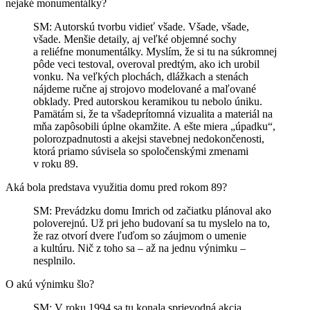
nejaké monumentálky?
SM: Autorskú tvorbu vidieť všade. Všade, všade,
všade. Menšie detaily, aj veľké objemné sochy
a reliéfne monumentálky. Myslím, že si tu na súkromnej
pôde veci testoval, overoval predtým, ako ich urobil
vonku. Na veľkých plochách, dlážkach a stenách
nájdeme ručne aj strojovo modelované a maľované
obklady. Pred autorskou keramikou tu nebolo úniku.
Pamätám si, že ta všadeprítomná vizualita a materiál na
mňa zapôsobili úplne okamžite. A ešte miera „úpadku“,
polorozpadnutosti a akejsi stavebnej nedokončenosti,
ktorá priamo súvisela so spoločenskými zmenami
v roku 89.
Aká bola predstava využitia domu pred rokom 89?
SM: Prevádzku domu Imrich od začiatku plánoval ako
poloverejnú. Už pri jeho budovaní sa tu myslelo na to,
že raz otvorí dvere ľuďom so záujmom o umenie
a kultúru. Nič z toho sa – až na jednu výnimku –
nesplnilo.
O akú výnimku šlo?
SM: V roku 1994 sa tu konala sprievodná akcia