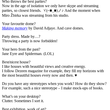
Who throws the best parties?
Now in the age of isolation we only have skype and streaming
parties, so closest friends. ヾ(⌐■_■)ノ♪ And the moment when
Miro Žbirka was streaming from his studio.
Your favourite dome?
Making memory
by David Adjaye. And cave domes.
Party dress. Made by…?
Throwing a party is now forbidden!
Your hero from the past?
Jane Eyre and Spiderman. (LOL)
Best/nicest house?
I like houses with beautiful views and creative energy.
I follow Dezeen magazine for example, they fill my horizons with
the most beautiful houses every now and then. ♥
Do you have any stereotypes when you work? How do they show?
For example, such a nice stereotype – I make mock-ups of books.
What’s on your desktop?
Clutter. Sometimes I sort it.
Best exhibition, work of art?