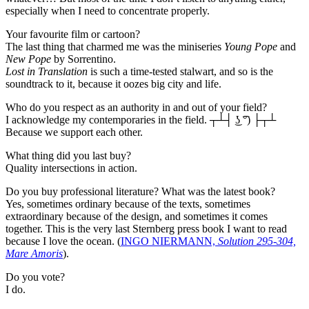
especially when I need to concentrate properly.
Your favourite film or cartoon?
The last thing that charmed me was the miniseries
Young Pope
and
New Pope
by Sorrentino.
Lost in Translation
is such a time-tested stalwart, and so is the
soundtrack to it, because it oozes big city and life.
Who do you respect as an authority in and out of your field?
I acknowledge my contemporaries in the field. ┬┴┤ ͜ʖ ͡°) ├┬┴
Because we support each other.
What thing did you last buy?
Quality intersections in action.
Do you buy professional literature? What was the latest book?
Yes, sometimes ordinary because of the texts, sometimes
extraordinary because of the design, and sometimes it comes
together. This is the very last Sternberg press book I want to read
because I love the ocean. (
INGO NIERMANN,
Solution 295-304,
Mare Amoris
).
Do you vote?
I do.