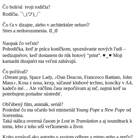
Čo boli/sú tvoji rodičia?
Rodičia. ¯\_(
ツ
)_/¯
Čo ťa v dizajne, alebo v architektúre nebaví?
Stres a nedorozumenia.
ಠ
_
ಠ
Naopak čo veľmi?
Pohodička, keď je práca koníčkom, spoznávanie nových ľudí –
nedizajnérov, keď dostanem do rúk hotový “print”. ♥‿♥ Moji
kamaráti dizajnéri ma veľmi zabávajú.
Čo počúvaš?
♪Dream pop, Space Lady, ♪Dan Deacon, Francesco Battiato, John
Maus♪, Kosa z nosa, kexp, súčasné klubové techno, koncíky v A4,
kadečo iné… Ale väčšinu času nepočúvam aj nič, najmä keď sa
potrebujem poriadne sústrediť.
Obľúbený film, animák, seriál?
Posledné čo ma očarilo bol miniseriál
Young Pope
a
New Pope
od
Sorrentina.
Taká stálica overená časom je
Lost in Translation
a aj soundtrack k
tomu, lebo z toho srší veľkomesto a život.
Koho uznávaš ako autoritu v svojom odbore a mimo neho a prečo?