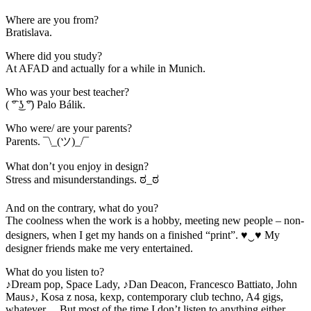
Where are you from?
Bratislava.
Where did you study?
At AFAD and actually for a while in Munich.
Who was your best teacher?
( ͡° ͜ʖ ͡°) Palo Bálik.
Who were/ are your parents?
Parents. ¯\_(ツ)_/¯
What don’t you enjoy in design?
Stress and misunderstandings. ಠ_ಠ
And on the contrary, what do you?
The coolness when the work is a hobby, meeting new people – non-
designers, when I get my hands on a finished “print”. ♥‿♥ My
designer friends make me very entertained.
What do you listen to?
♪Dream pop, Space Lady, ♪Dan Deacon, Francesco Battiato, John
Maus♪, Kosa z nosa, kexp, contemporary club techno, A4 gigs,
whatever… But most of the time I don’t listen to anything either,