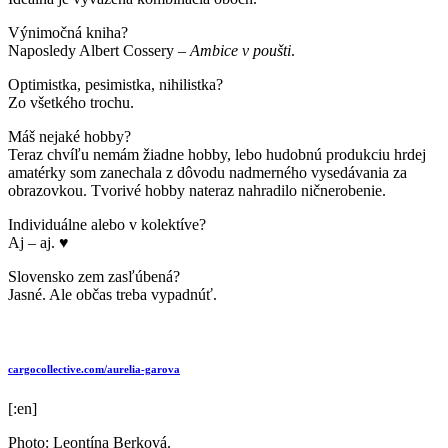
Výnimočná kniha?
Naposledy Albert Cossery –
Ambice v poušti
.
Optimistka, pesimistka, nihilistka?
Zo všetkého trochu.
Máš nejaké hobby?
Teraz chvíľu nemám žiadne hobby, lebo hudobnú produkciu hrdej
amatérky som zanechala z dôvodu nadmerného vysedávania za
obrazovkou. Tvorivé hobby nateraz nahradilo ničnerobenie.
Individuálne alebo v kolektíve?
Aj – aj. ♥
Slovensko zem zasľúbená?
Jasné. Ale občas treba vypadnúť.
cargocollective.com/aurelia-garova
[:en]
Photo: Leontína Berková.