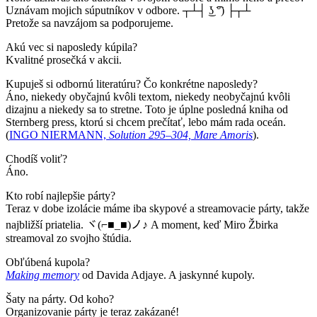
Uznávam mojich súputníkov v odbore. ┬┴┤ ͜ʖ ͡°) ├┬┴
Pretože sa navzájom sa podporujeme.
Akú vec si naposledy kúpila?
Kvalitné prosečká v akcii.
Kupuješ si odbornú literatúru? Čo konkrétne naposledy?
Áno, niekedy obyčajnú kvôli textom, niekedy neobyčajnú kvôli
dizajnu a niekedy sa to stretne. Toto je úplne posledná kniha od
Sternberg press, ktorú si chcem prečítať, lebo mám rada oceán.
(
INGO NIERMANN,
Solution 295–304, Mare Amoris
).
Chodíš voliť?
Áno.
Kto robí najlepšie párty?
Teraz v dobe izolácie máme iba skypové a streamovacie párty, takže
najbližší priatelia.
ヾ
(⌐■_■)
ノ♪ A moment, keď Miro Žbirka
streamoval zo svojho štúdia.
Obľúbená kupola?
Making memory
od Davida Adjaye. A jaskynné kupoly.
Šaty na párty. Od koho?
Organizovanie párty je teraz zakázané!