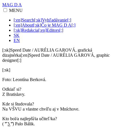
MAG D A
MENU
[:en]Search[:sk]Vyhľadávanie[:]
[:en]About[:sk]Čo je MAG D A[:]
[:sk]Redakcia[:en]Editors[:]
SK
EN
[:sk]Speed Date / AURÉLIA GAROVÁ, grafická
dizajnérka[:en]Speed Date / AURÉLIA GAROVÁ, graphic
designer[:]
[:sk]
Foto: Leontína Berková.
Odkiaľ si?
Z Bratislavy.
Kde si študovala?
Na VŠVU a vlastne chvíľu aj v Mníchove.
Kto bol/a najlepší/ia učiteľ/ka?
( ͡° ͜ʖ ͡°) Palo Bálik.