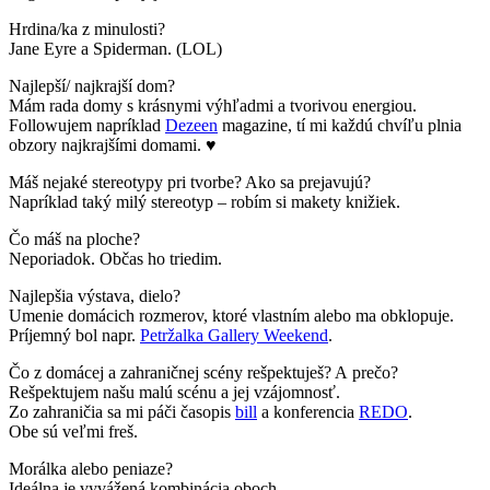
Hrdina/ka z minulosti?
Jane Eyre a Spiderman. (LOL)
Najlepší/ najkrajší dom?
Mám rada domy s krásnymi výhľadmi a tvorivou energiou.
Followujem napríklad
Dezeen
magazine, tí mi každú chvíľu plnia
obzory najkrajšími domami. ♥
Máš nejaké stereotypy pri tvorbe? Ako sa prejavujú?
Napríklad taký milý stereotyp – robím si makety knižiek.
Čo máš na ploche?
Neporiadok. Občas ho triedim.
Najlepšia výstava, dielo?
Umenie domácich rozmerov, ktoré vlastním alebo ma obklopuje.
Príjemný bol napr.
Petržalka Gallery Weekend
.
Čo z domácej a zahraničnej scény rešpektuješ? A prečo?
Rešpektujem našu malú scénu a jej vzájomnosť.
Zo zahraničia sa mi páči časopis
bill
a konferencia
REDO
.
Obe sú veľmi freš.
Morálka alebo peniaze?
Ideálna je vyvážená kombinácia oboch.