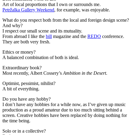
Art of local proportions that I own or surrounds me.
Petržalka Gallery Weekend
, for example, was enjoyable.
What do you respect both from the local and foreign design scene?
And why?
I respect our small scene and its mutuality.
From abroad I like the
bill
magazine and the
REDO
conference.
They are both very fresh.
Ethics or money?
A balanced combination of both is ideal.
Extraordinary book?
Most recently, Albert Cossery’s
Ambition in the Desert
.
Optimist, pessimist, nihilist?
A bit of everything.
Do you have any hobby?
I don’t have any hobbies for a while now, as I’ve given up music
production as a proud amateur due to too much sitting behind a
screen. Creative hobbies have been replaced by doing nothing for
the time being.
Solo or in a collective?