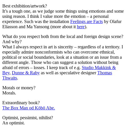
Best exhibition/artwork?
It’s a tough one, as we judge some things using emotions and some
using reason. I think I value more the emotion – a personal
experience. Such was the installation
Feelings are Facts
by Olafur
Eliasson and Ma Yansong (more about it
here
).
What do you respect both from the local and foreign design scene?
And why?
What I always respect in art is sincerity – regardless of a territory. I
especially admire nonconformists who can overcome ethnical,
political or social boundaries, look at a situation or an issue from a
different angle. Those who can suggest a solution without being
afraid of errors – losses. I keep track of e.g.
Studio Makkink &
Bey
,
Dunne & Raby
as well as speculative designer
Thomas
Thwaits
.
Morals or money?
Morals.
Extraordinary book?
The Box Man od Kōbō Abe.
Optimist, pessimist, nihilist?
An optimist.