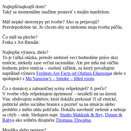
Najlepší/najkrajší dom?
Taký sa momentálne snažíme postaviť s mojím manželom.
Máš nejaké stereotypy pri tvorbe? Ako sa prejavujú?
Pravdepodobne tie, že chcem aby sa niekomu moja tvorba páčila.
Čo máš na ploche?
Fotku z Art Bienále.
Najlepšia výstava, dielo?
To je ťažká otázka, pretože niektoré veci hodnotíme práve skrz
emócie, niekedy zase veľmi racionálne. Ale pre mňa má väčšiu
hodnotu práve emócia – osobný zážitok, za ktorý považujem
napríklad výstavu
Feelings Are Facts od Olafura Eliassona
a dielo v
spolupráci s
Ma Yansong’s – Smoke – filled room
.
Čo z domácej a zahraničnej scény rešpektuješ? A prečo?
V tvorbe vždy rešpektujem úprimnosť – nezáleží mi na území.
Viac obdivujem solitérov, ktorí dokážu prekonať či už etnické,
politické alebo sociálne hranice a pozrieť sa na situáciu alebo
problém z iného uhlu pohľadu. Dokážu navrhnúť riešenie a neboja
sa chýb – strát. Sledujem napr.
Studio Makkink & Bey
,
Dunne &
Raby
a ako solitéra dizajnéra
Thomasa Thwaitsa
.
Morálka alebo peniaze?