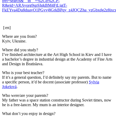
fref=search&__tn__=%2Cd%2CP-
R&eid=ARAyorg9spSIgkBM4FtLjatT-
FkEYva4Du8duavO1PGvvj8GrkBPqy_z4JQCZha_yzGbxdg2z8ix
[:en]
Where are you from?
Kyiv, Ukraine.
Where did you study?
I’ve finished architecture at the Art High School in Kiev and I have
a bachelor’s degree in industrial design at the Academy of Fine Arts
and Design in Bratislava.
Who is your best teacher?
If it’s a general question, I’d definitely say my parents. But to name
a specific person, it’d be docent (associate professor)
Sylvia
Jokelová
.
Who were/are your parents?
My father was a space station constructor during Soviet times, now
he is a free-lancer. My mum is an interior designer.
What don’t you enjoy in design?