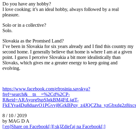
Do you have any hobby?
I love cooking; it’s an ideal hobby, always followed by a real
pleasure.
Solo or in a collective?
Solo.
Slovakia as the Promised Land?
I’ve been in Slovakia for six years already and I find this country my
second home. I generally believe that home is where I am at a given
point. I guess I perceive Slovakia a bit more idealistically than
Slovaks, which gives me a greater energy to keep going and
evolving.
https://www.facebook.com/efrosinia.savskya?
fref=search&__tn__=%2Cd%2CP-
R&eid=ARAyorg9spSIgkBM4FtLjatT-
FkEYva4Du8duavO1PGvvj8GrkBPqy_z4JQCZha_yzGbxdg2z8ix
8 / 10 / 2019
by MAG D A
[:en]Share on Facebook[:][:sk]Zdieľaj na Facebook[:]
şans
vidobet
vidobet
vidobet
vidobet
casinolevant
casinolevant
casinolevant
vidobet
şans
casinolevant
casino
şans
casino
casino
casino
boostaro
casinolevant
şans
casinolevant
şanscasino
vidobet
vidobet
levant
galyabet
gorabet
gorabet
gorabet
vidobet
galyabet
gorabet
gorabet
nigeria
sports