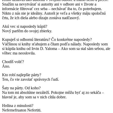
Snažím sa nevytvárať si autority ani v odbore ani v živote a
informácie filtrovať cez seba – nechávať iba to, čo potrebujem.
Nikto z nás nie je ideálny. Autorít je veľa a všetky máju spoločnú
črtu, že ich diela alebo dizajn zostáva nadčasový.
Akú vec si naposledy kúpil?
Nový parfém do svojej zbierky.
Kupuješ si odbornú literatúru? Čo konkrétne naposledy?
Väčšinou si knihy sťahujem a čítam podľa nálady. Naposledy som
si kúpila knihu od Irvin D. Yaloma – Ako som sa stal sám sebou, ale
vôbec ma neoslovila.
Chodíš voliť?
Áno.
Kto robí najlepšie párty?
Ten, čo vie zavolať správnych ľudí.
Šaty na párty. Od koho?
Na tom mi absolútne nezáleží. Pokojne môžu byť aj zo sekáča –
hlavné je, aby som sa v nich cítila dobre.
Hrdina z minulosti?
Nefernefruaton Nefertiti.