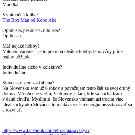
Morálka.
Výnimočná kniha?
The Box Man od Kōbō Abe.
Optimista, pesimista, nihilista?
Optimista.
Máš nejaké hobby?
Milujem varenie – je to pre mňa ideálne hobby, lebo vždy príde
reálny pôžitok.
Individuálne alebo v kolektíve?
Individuálne.
Slovensko zem zasľúbená?
Na Slovensku som už 6 rokov a považujem tento štát za svoj druhý
domov. Všeobecne verím, že domov je tam, kde sa nachádzam
v danú chvíľu. Myslím si, že Slovensko vnímam asi trochu viac
idealisticky ako Slováci a to mi dáva väčšiu energiu nezastavovať sa
a rozvíjať.
https://www.facebook.com/efrosinia.savskya?