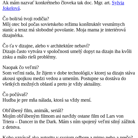
Ak mám nazvať konkrétneho človeka tak doc. Mgr. art.
Sylvia
Jokelová
.
Čo boli/sú tvoji rodičia?
Môj otec bol počas sovietskeho režimu konštruktér vesmírnych
staníc a teraz má slobodné povolanie. Moja mama je interiérová
dizajnérka.
Čo ťa v dizajne, alebo v architektúre nebaví?
Dizajn často vytvára v spoločnosti umelý dopyt na dizajn iba kvôli
zisku a málo rieši problémy.
Naopak čo veľmi?
Som veľmi rada, že žijem v dobe technológii,v ktorej sa dizajn stáva
akousi spojkou medzi vedou a umením. Postupne sa dostáva do
všetkých možných oblastí a preto je vždy aktuálny.
Čo počúvaš?
Hudba je pre mňa nálada, ktorá sa vždy mení.
Obľúbený film, animák, seriál?
Mojím obľúbeným filmom asi navždy ostane film od Lars von
Triera – Dancer in the Dark. Mám s ním spojený veľmi silný zážitok
z detstva.
Koho uznávaš ako autoritu v svojom odbore a mimo neho a prečo?