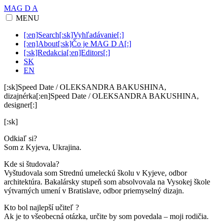
MAG D A
MENU
[:en]Search[:sk]Vyhľadávanie[:]
[:en]About[:sk]Čo je MAG D A[:]
[:sk]Redakcia[:en]Editors[:]
SK
EN
[:sk]Speed Date / OLEKSANDRA BAKUSHINA,
dizajnérka[:en]Speed Date / OLEKSANDRA BAKUSHINA,
designer[:]
[:sk]
Odkiaľ si?
Som z Kyjeva, Ukrajina.
Kde si študovala?
Vyštudovala som Strednú umeleckú školu v Kyjeve, odbor
architektúra. Bakalársky stupeň som absolvovala na Vysokej škole
výtvarných umení v Bratislave, odbor priemyselný dizajn.
Kto bol najlepší učiteľ ?
Ak je to všeobecná otázka, určite by som povedala – moji rodičia.