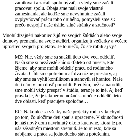
zamilovali a začali spolu bývať, a vtedy sme začali
pracovať spolu. Obaja sme mali svoje vlastné
zamestnania, ale keďže sme nevyhnutne začali
ovplyvňovať prácu toho druhého, pomysleli sme si:
prečo nespojiť naše úsilie, silné stránky a zručnosti?
Mnohí dizajnéri nakoniec žijú vo svojich štúdiách alebo svoje
domovy premenia na svoje ateliéri, organizujú večierky a večere
uprostred svojich projektov. Je to niečo, čo ste robili aj vy?
MZ: Nie, vždy sme sa snažili tieto dve veci oddeliť.
Našli sme si nezávislé štúdio ďaleko od miesta, kde
žijeme, aby sme mohli oddeliť prácu od rodinného
života. Cítili sme potrebu mať dva rôzne priestory, aj
aby sme sa vyhli konfliktom a stanovili si hranice. Naše
deti nám v tom dosť pomohli. Predtým, než sa narodili,
sme mohli vždy prespať v štúdiu, teraz je to iné. Aj keď
pravda je, že je takmer nemožné skutočne oddeliť tieto
dve oblasti, keď pracujete spoločne…
EC: Nakoniec sa všetky naše projekty rodia v kuchyni,
po tom, čo uložíme deti spať a upraceme. V skutočnosti
je náš nový dom navrhnutý okolo kuchyne, ktorá je pre
nás zásadným miestom stretnutí. Je to miesto, kde sa
nabíjame a práca sa jednoducho stáva potešením.