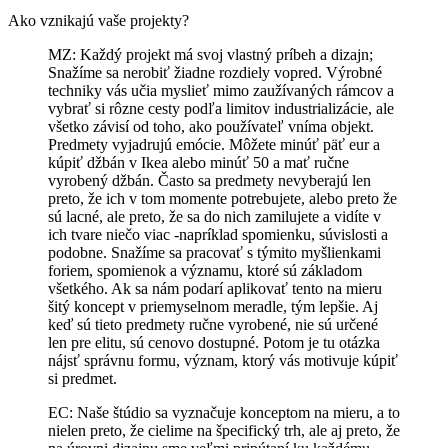
Ako vznikajú vaše projekty?
MZ: Každý projekt má svoj vlastný príbeh a dizajn;
Snažíme sa nerobiť žiadne rozdiely vopred. Výrobné
techniky vás učia myslieť mimo zaužívaných rámcov a
vybrať si rôzne cesty podľa limitov industrializácie, ale
všetko závisí od toho, ako používateľ vníma objekt.
Predmety vyjadrujú emócie. Môžete minúť päť eur a
kúpiť džbán v Ikea alebo minúť 50 a mať ručne
vyrobený džbán. Často sa predmety nevyberajú len
preto, že ich v tom momente potrebujete, alebo preto že
sú lacné, ale preto, že sa do nich zamilujete a vidíte v
ich tvare niečo viac -napríklad spomienku, súvislosti a
podobne. Snažíme sa pracovať s týmito myšlienkami
foriem, spomienok a významu, ktoré sú základom
všetkého. Ak sa nám podarí aplikovať tento na mieru
šitý koncept v priemyselnom meradle, tým lepšie. Aj
keď sú tieto predmety ručne vyrobené, nie sú určené
len pre elitu, sú cenovo dostupné. Potom je tu otázka
nájsť správnu formu, význam, ktorý vás motivuje kúpiť
si predmet.
EC: Naše štúdio sa vyznačuje konceptom na mieru, a to
nielen preto, že cielime na špecifický trh, ale aj preto, že