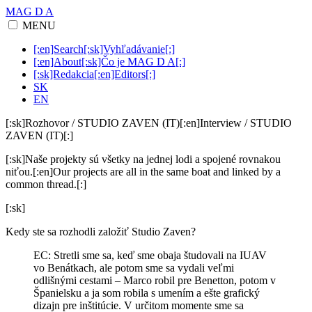
MAG D A
MENU
[:en]Search[:sk]Vyhľadávanie[:]
[:en]About[:sk]Čo je MAG D A[:]
[:sk]Redakcia[:en]Editors[:]
SK
EN
[:sk]Rozhovor / STUDIO ZAVEN (IT)[:en]Interview / STUDIO
ZAVEN (IT)[:]
[:sk]Naše projekty sú všetky na jednej lodi a spojené rovnakou
niťou.[:en]Our projects are all in the same boat and linked by a
common thread.[:]
[:sk]
Kedy ste sa rozhodli založiť Studio Zaven?
EC: Stretli sme sa, keď sme obaja študovali na IUAV
vo Benátkach, ale potom sme sa vydali veľmi
odlišnými cestami – Marco robil pre Benetton, potom v
Španielsku a ja som robila s umením a ešte grafický
dizajn pre inštitúcie. V určitom momente sme sa