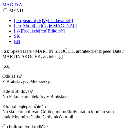
MAG D A
MENU
[:en]Search[:sk]Vyhľadávanie[:]
[:en]About[:sk]Čo je MAG D A[:]
[:sk]Redakcia[:en]Editors[:]
SK
EN
[:sk]Speed Date / MARTIN SKOČEK, architekt[:en]Speed Date /
MARTIN SKOČEK, architect[:]
[:sk]
Odkiaľ
si?
Z Bratislavy, z Medzierky.
Kde si študoval?
Na Fakulte architektúry v Bratislave.
Kto bol najlepší učiteľ
?
Na škole to bol Ivan Gürtler, mimo školy brat, u ktorého som
prakticky od začiatku školy niečo robil.
Čo boli/ sú tvoji rodič
ia?