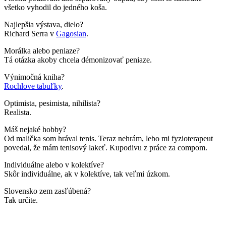
všetko vyhodil do jedného koša.
Najlepšia výstava, dielo?
Richard Serra
v
Gagosian
.
Morálka alebo peniaze?
Tá otázka akoby chcela démonizovať peniaze.
Vý
nimo
čná kniha?
Rochlove tabuľky
.
Optimista, pesimista, nihilista?
Realista.
Máš nejak
é
hobby?
Od malička som hrával tenis. Teraz nehrám, lebo mi fyzioterapeut
povedal, že mám tenisový lakeť. Kupodivu z práce za compom.
Individu
álne alebo v kolektí
ve?
Sk
ô
r individu
álne, ak v kolektíve, tak veľmi úzkom.
Slovensko zem zasľú
ben
á
?
Tak určite.