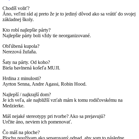
Chodíš voliť
?
Áno, veľmi rád aj preto že je to jediný dôvod ako sa vrátiť do svojej
základnej školy.
Kto robí najlepšie párty?
Najlepšie párty boli vždy tie neorganizované.
Obľú
ben
á kupola?
Nerezová ž
ufa
ň
a.
Šaty na párty. Od koho?
Biela bavlnená košeľa MUJI.
Hrdina z minulosti?
Ayrton Senna, Andre Agassi, Robin Hood.
Najlepší / najkrajší dom?
Je ich veľa, ale najbližší vzťah mám k tomu rodičovskému na
Medzierke.
Máš nejak
é
stereotypy pri tvorbe? Ako sa prejavujú
?
Určite áno, neviem ich pomenovať.
Č
o m
áš na ploche?
Plochu používam ako separovaný odpad, aby som to následne