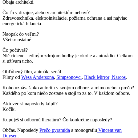
Obaja architekti.
Č
o
ťa v dizajne, alebo v architektúre nebaví
?
Zdravotechnika,
elektroin
štalácie, požiarna ochrana a asi najviac
energetická
bilancia.
Naopak č
o ve
ľmi?
Všetko ostatn
é
.
Č
o po
čúvaš
?
Nič cielene. Jediným zdrojom hudby je okolie a autorádio. Celkom
si užívam ticho.
Obľú
ben
ý
film, anim
ák, seriál
Filmy od
Wesa Andersona
,
Simpsonovci
,
Black Mirror
,
Narcos
.
Koho uznávaš ako autoritu v svojom odbore a mimo neho a preč
o?
Každého po kom niečo zostane a stojí to za to. V každom odbore.
Akú vec si naposledy kú
pil?
Kočík.
Kupuješ si odbornú
literat
úru? Čo konkr
é
tne naposledy?
Občas. Naposledy
Prečo pyramída
a monografiu
Vincent van
Duysen
.