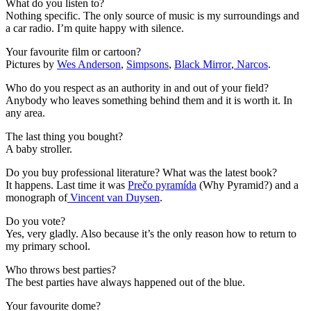
What do you listen to?
Nothing specific. The only source of music is my surroundings and
a car radio. I’m quite happy with silence.
Your favourite film or cartoon?
Pictures by
Wes Anderson
,
Simpsons
,
Black Mirror
,
Narcos
.
Who do you respect as an authority in and out of your field?
Anybody who leaves something behind them and it is worth it. In
any area.
The last thing you bought?
A baby stroller.
Do you buy professional literature? What was the latest book?
It happens. Last time it was
Prečo pyramída
(Why Pyramid?) and a
monograph
of
Vincent van Duysen
.
Do you vote?
Yes, very gladly. Also because it’s the only reason how to return to
my primary school.
Who throws best parties?
The best parties have always happened out of the blue.
Your favourite dome?