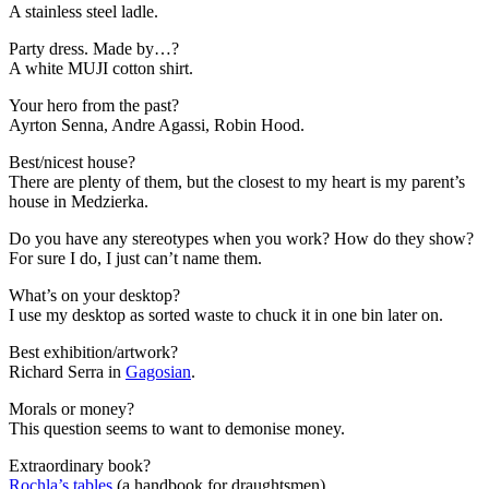
A stainless steel ladle.
Party dress. Made by…?
A white MUJI cotton shirt.
Your hero from the past?
Ayrton Senna, Andre Agassi, Robin Hood.
Best/nicest house?
There are plenty of them, but the closest to my heart is my parent’s
house in Medzierka.
Do you have any stereotypes when you work? How do they show?
For sure I do, I just can’t name them.
What’s on your desktop?
I use my desktop as sorted waste to chuck it in one bin later on.
Best exhibition/artwork?
Richard Serra
in
Gagosian
.
Morals or money?
This question seems to want to demonise money.
Extraordinary book?
Rochla’s tables
(a handbook for draughtsmen).