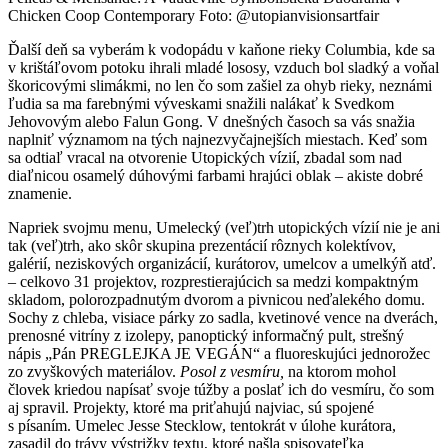
Chicken Coop Contemporary Foto: @utopianvisionsartfair
Ďalší deň sa vyberám k vodopádu v kaňone rieky Columbia, kde sa
v krištáľovom potoku ihrali mladé lososy, vzduch bol sladký a voňal
škoricovými slimákmi, no len čo som zašiel za ohyb rieky, neznámi
ľudia sa ma farebnými výveskami snažili nalákať k Svedkom
Jehovovým alebo Falun Gong. V dnešných časoch sa vás snažia
naplniť významom na tých najnezvyčajnejších miestach. Keď som
sa odtiaľ vracal na otvorenie Utopických vízií, zbadal som nad
diaľnicou osamelý dúhovými farbami hrajúci oblak – akiste dobré
znamenie.
Napriek svojmu menu, Umelecký (veľ)trh utopických vízií nie je ani
tak (veľ)trh, ako skôr skupina prezentácií rôznych kolektívov,
galérií, neziskových organizácií, kurátorov, umelcov a umelkýň atď.
– celkovo 31 projektov, rozprestierajúcich sa medzi kompaktným
skladom, polorozpadnutým dvorom a pivnicou neďalekého domu.
Sochy z chleba, visiace párky zo sadla, kvetinové vence na dverách,
prenosné vitríny z izolepy, panoptický informačný pult, strešný
nápis „Pán PREGLEJKA JE VEGÁN“ a fluoreskujúci jednorožec
zo zvyškových materiálov.
Posol z vesmíru,
na ktorom mohol
človek kriedou napísať svoje túžby a poslať ich do vesmíru, čo som
aj spravil. Projekty, ktoré ma priťahujú najviac, sú spojené
s písaním. Umelec Jesse Stecklow, tentokrát v úlohe kurátora,
zasadil do trávy výstrižky textu, ktoré našla spisovateľka