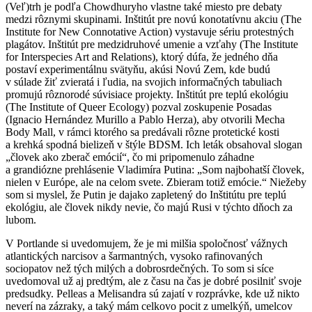
(Veľ)trh je podľa Chowdhuryho vlastne také miesto pre debaty
medzi rôznymi skupinami. Inštitút pre novú konotatívnu akciu (The
Institute for New Connotative Action) vystavuje sériu protestných
plagátov. Inštitút pre medzidruhové umenie a vzťahy (The Institute
for Interspecies Art and Relations), ktorý dúfa, že jedného dňa
postaví experimentálnu svätyňu, akúsi Novú Zem, kde budú
v súlade žiť zvieratá i ľudia, na svojich informačných tabuliach
promujú rôznorodé súvisiace projekty. Inštitút pre teplú ekológiu
(The Institute of Queer Ecology) pozval zoskupenie Posadas
(Ignacio Hernández Murillo a Pablo Herza), aby otvorili Mecha
Body Mall, v rámci ktorého sa predávali rôzne protetické kosti
a krehká spodná bielizeň v štýle BDSM. Ich leták obsahoval slogan
„človek ako zberač emócií“, čo mi pripomenulo záhadne
a grandiózne prehlásenie Vladimíra Putina: „Som najbohatší človek,
nielen v Európe, ale na celom svete. Zbieram totiž emócie.“ Niežeby
som si myslel, že Putin je dajako zapletený do Inštitútu pre teplú
ekológiu, ale človek nikdy nevie, čo majú Rusi v týchto dňoch za
lubom.
V Portlande si uvedomujem, že je mi milšia spoločnosť vážnych
atlantických narcisov a šarmantných, vysoko rafinovaných
sociopatov než tých milých a dobrosrdečných. To som si síce
uvedomoval už aj predtým, ale z času na čas je dobré posilniť svoje
predsudky. Pelleas a Melisandra sú zajatí v rozprávke, kde už nikto
neverí na zázraky, a taký mám celkovo pocit z umelkýň, umelcov