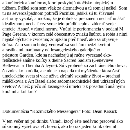
a kurátoriek a kurátorov, ktorí poskytujú útočisko utopickým
túžbam. Prišiel som sem však za alternatívou a tú som aj našiel. Som
tu na severozápadnom pobreží Pacifiku, jablká sú tu šťavnaté
a stromy vysoké, a možno, že je dobré sa pre zmenu nechať unášať
idealizmom, nechať cez svoje telo prúdiť teplo a zbierať svoje
emócie. Aspoň v rámci normy. Vnútri je performancia v podaní M.
Page Greene, v ktorom celé obecenstvo zviažu šnúrou a robia s nimi
nejaké dýchacie cvičenia; zdupkám preč hneď, ako sa objavuje
šnúra. Zato som ochotný venovať sa sochám medzi kvetmi
a rastlinami marihuany od losangeleského galerijného
priestoru Garden, kde sa nachádzajú aj ručne vyrezané eko-
fetišistické análne kolíky z dielne Sacred Sadism (Genevieve
Belleveau a Themba Alleyne). Sú vyrobené zo zachráneného dreva,
čo znie ako paródia, ale nie je a napadá mi myšlienka: ktorá časť
umeleckého sveta si viac užíva zhýralý sexuálny život – prachatí
miláčikovia z Art Basel alebo sadomasochistické deti udržateľných
kvetov? A tiež: prečo sú losangelskí umelci tak posadnutí análnymi
korálmi a kolíkmi?
Dokumentácia “Kozmického Messengera” Foto: Dean Kissick
V ten večer mi pri drinku Varadi, ktorý ešte nedávno pracoval ako
súkromný vyšetrovateľ, hovorí, ako ho raz jeden kritik obvinil