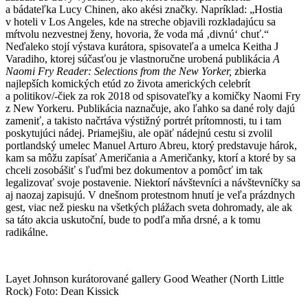
a bádateľka Lucy Chinen, ako akési značky. Napríklad: „Hostia
v hoteli v Los Angeles, kde na streche objavili rozkladajúcu sa
mŕtvolu nezvestnej ženy, hovoria, že voda má ‚divnú‘ chuť.“
Neďaleko stojí výstava kurátora, spisovateľa a umelca Keitha J
Varadiho, ktorej súčasťou je vlastnoručne urobená publikácia
A
Naomi Fry Reader: Selections from the New Yorker,
zbierka
najlepších komických etúd zo života amerických celebrít
a politikov/-čiek za rok 2018 od spisovateľky a komičky Naomi Fry
z New Yorkeru. Publikácia naznačuje, ako ľahko sa dané roly dajú
zameniť, a takisto načrtáva výstižný portrét prítomnosti, tu i tam
poskytujúci nádej. Priamejšiu, ale opäť nádejnú cestu si zvolil
portlandský umelec Manuel Arturo Abreu, ktorý predstavuje hárok,
kam sa môžu zapísať Američania a Američanky, ktorí a ktoré by sa
chceli zosobášiť s ľuďmi bez dokumentov a pomôcť im tak
legalizovať svoje postavenie. Niektorí návštevníci a návštevníčky sa
aj naozaj zapisujú. V dnešnom protestnom hnutí je veľa prázdnych
gest, viac než piesku na všetkých plážach sveta dohromady, ale ak
sa táto akcia uskutoční, bude to podľa mňa drsné, a k tomu
radikálne.
Layet Johnson kurátorované gallery Good Weather (North Little
Rock) Foto: Dean Kissick