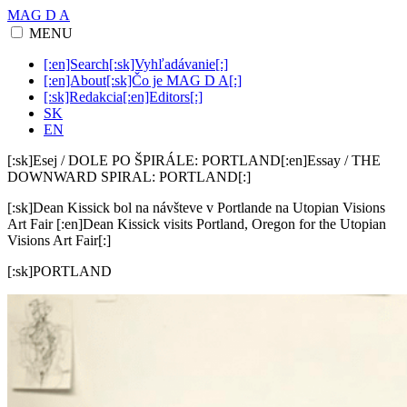
MAG D A
MENU
[:en]Search[:sk]Vyhľadávanie[:]
[:en]About[:sk]Čo je MAG D A[:]
[:sk]Redakcia[:en]Editors[:]
SK
EN
[:sk]Esej / DOLE PO ŠPIRÁLE: PORTLAND[:en]Essay / THE
DOWNWARD SPIRAL: PORTLAND[:]
[:sk]Dean Kissick bol na návšteve v Portlande na Utopian Visions
Art Fair [:en]Dean Kissick visits Portland, Oregon for the Utopian
Visions Art Fair[:]
[:sk]PORTLAND