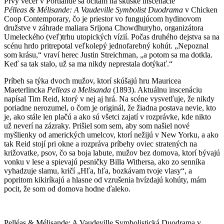
Prvý večer v Portlande sa ocitám na skúške inscenácie
Pélleas & Mélisande: A Vaudeville Symbolist Duodrama
v Chicken
Coop Contemporary, čo je priestor vo fungujúcom hydinovom
družstve v záhrade maliara Srijona Chowdhuryho, organizátora
Umeleckého (veľ)trhu utopických vízií. Počas druhého dejstva sa na
scénu hrdo pritrepotal veľkolepý jednofarebný kohút. „Nepoznal
som krásu,“ vraví herec Justin Streichman, „a potom sa ma dotkla.
Keď sa tak stalo, už sa ma nikdy neprestala dotýkať.“
Príbeh sa týka dvoch mužov, ktorí skúšajú hru Mauricea
Maeterlincka
Pelleas a Melisanda
(1893). Aktuálnu inscenáciu
napísal Tim Reid, ktorý v nej aj hrá. Na scéne vysvetľuje, že nikdy
poriadne nerozumel, o čom je originál, že žiadna postava nevie, kto
je, ako stále len plačú a ako sú všetci zajatí v rozprávke, kde nikto
už neverí na zázraky. Prišiel som sem, aby som našiel nové
myšlienky od amerických umelcov, ktorí nežijú v New Yorku, a ako
tak Reid stojí pri okne a rozpráva príbehy oviec stratených na
križovatke, psov, čo sa boja labute, mužov bez domova, ktorí bývajú
vonku v lese a spievajú pesničky Billa Withersa, ako zo senníka
vyhadzuje slamu, kričí „Hľa, hľa, bozkávam tvoje vlasy“, a
popritom kikiríkajú a hlasne od vzrušenia hvízdajú kohúty, mám
pocit, že som od domova hodne ďaleko.
Pelléas & Mélisande: A Vaudeville Symbolistická Duodrama v