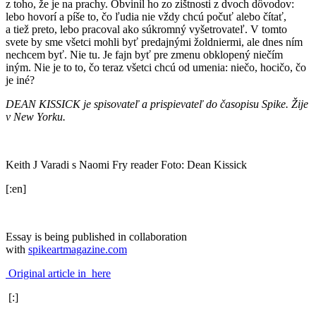
z toho, že je na prachy. Obvinil ho zo zištnosti z dvoch dôvodov:
lebo hovorí a píše to, čo ľudia nie vždy chcú počuť alebo čítať,
a tiež preto, lebo pracoval ako súkromný vyšetrovateľ. V tomto
svete by sme všetci mohli byť predajnými žoldniermi, ale dnes ním
nechcem byť. Nie tu. Je fajn byť pre zmenu obklopený niečím
iným. Nie je to to, čo teraz všetci chcú od umenia: niečo, hocičo, čo
je iné?
DEAN KISSICK je spisovateľ a prispievateľ do časopisu Spike. Žije
v New Yorku.
Keith J Varadi s Naomi Fry reader Foto: Dean Kissick
[:en]
Essay is being published in collaboration
with
spikeartmagazine.com
Original article in here
[:]