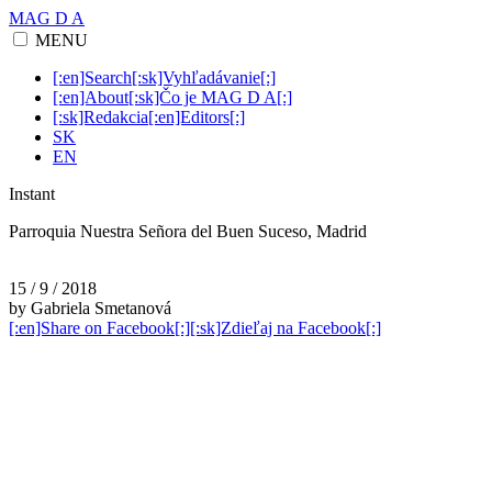
MAG D A
MENU
[:en]Search[:sk]Vyhľadávanie[:]
[:en]About[:sk]Čo je MAG D A[:]
[:sk]Redakcia[:en]Editors[:]
SK
EN
Instant
Parroquia Nuestra Señora del Buen Suceso, Madrid
15 / 9 / 2018
by Gabriela Smetanová
[:en]Share on Facebook[:][:sk]Zdieľaj na Facebook[:]
şans
vidobet
vidobet
vidobet
vidobet
casinolevant
casinolevant
casinolevant
vidobet
şans
casinolevant
casino
şans
casino
casino
casino
boostaro
casinolevant
şans
casinolevant
şanscasino
vidobet
vidobet
levant
gorabet
galyabet
gorabet
gorabet
gorabet
vidobet
galyabet
gorabet
gorabet
nigeria
sports
casino
|
|
güncel
giriş
|
|
|
giriş
casino
giriş
şans
casino
levant
şans
şans
|
giriş
casino
giriş
|
|
giriş
casino
|
|
|
|
|
giriş
|
|
|
betting
betting
|
giriş
|
|
|
|
|
giriş
|
|
|
|
giriş
|
|
|
|
|
|
|
|