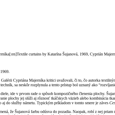
rníka[:en]Textile curtains by Katarína Šujanová, 1969, Cyprián Majern
 1969.
lérii Cypriána Majerníka kritici uvažovali, či to, čo autorka textilným
echník, sa neskôr rozplynula a tento prístup bol uznaný ako “rozvíjan
iele, ide v prvom rade o spôsob kompozičného členenia plochy. Šujan
ovanie plochy jej slúži aj rôznosť tkáčskych väzieb alebo kombinácia t
 ho aj do služby námetu. Typickým príkladom v tomto smere je záves
Ces
ná, že Šujanová farbu odúsva do pozadia. Naopak, robí z nej priam úder