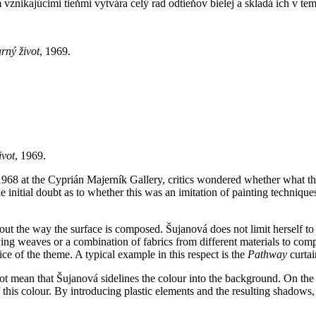
vznikajúcimi tieňmi vytvára celý rad odtieňov bielej a skladá ich v te
rný život
, 1969.
ivot
, 1969.
968 at the Cyprián Majerník Gallery, critics wondered whether what the 
e initial doubt as to whether this was an imitation of painting techniq
about the way the surface is composed. Šujanová does not limit herself t
ving weaves or a combination of fabrics from different materials to compos
vice of the theme. A typical example in this respect is the
Pathway
curtai
 mean that Šujanová sidelines the colour into the background. On the co
 this colour. By introducing plastic elements and the resulting shadows