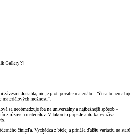
ík Gallery[:]
i závesmi dosiahla, nie je proti povahe materiálu – “či sa tu nemaľuje
ie materiálových možností”.
ová sa neobmedzuje iba na univerzálny a najbežnejší spôsob –
kanín z rôznych materiálov. V takomto prípade autorka využíva
ta
.
ného činiteľa. Vychádza z bielej a prináša ďalšiu variáciu na starú,