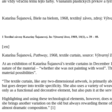
ale vždy vďačnú tému tejto farby. Vnášaním plastických prvkov a tým 
Katarína Šujanová, Biele na bielom, 1968, textilný záves, zdroj:
Výtva
1 Textilné závesy Kataríny Šujanovej. In:
Výtvarný život
, 1969, 14(1), s. 39 – 40.
[:en]
Katarína Šujanová,
Pathway
, 1968, textile curtain, source:
Výtvarný ž
At an exhibition of Katarína Šujanová’s textile curtains in December 1
nature of the material – “whether she was not painting with wool”. Th
material possibilities”.
“The textile curtain, like any two-dimensional artwork, is primarily 
but goes deeper into textile specificity. She also uses a variety of wea
only as a functional and decorative element, but also puts it at the ser
Highlighting and using these technological elements, however, does not
she brings another variation on the old but always rewarding theme of
almost dramatic composition.” [1]