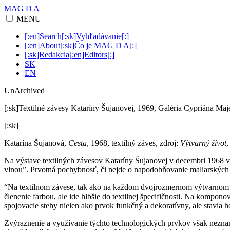
MAG D A
MENU
[:en]Search[:sk]Vyhľadávanie[:]
[:en]About[:sk]Čo je MAG D A[:]
[:sk]Redakcia[:en]Editors[:]
SK
EN
UnArchived
[:sk]Textilné závesy Kataríny Šujanovej, 1969, Galéria Cypriána Maje
[:sk]
Katarína Šujanová,
Cesta
, 1968, textilný záves, zdroj:
Výtvarný život
,
Na výstave textilných závesov Kataríny Šujanovej v decembri 1968 v Ga
vlnou”. Prvotná pochybnosť, či nejde o napodobňovanie maliarských t
“Na textilnom závese, tak ako na každom dvojrozmernom výtvarnom d
členenie farbou, ale ide hlbšie do textilnej špecifičnosti. Na kompon
spojovacie stehy nielen ako prvok funkčný a dekoratívny, ale stavia
Zvýraznenie a využívanie týchto technologických prvkov však nezname