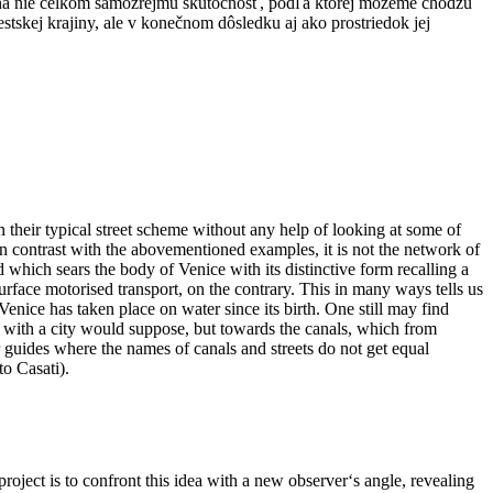
 na nie celkom samozrejmú skutočnosť, podľa ktorej môžeme chôdzu
stskej krajiny, ale v konečnom dôsledku aj ako prostriedok jej
on their typical street scheme without any help of looking at some of
 in contrast with the abovementioned examples, it is not the network of
nd which sears the body of Venice with its distinctive form recalling a
 surface motorised transport, on the contrary. This in many ways tells us
Venice has taken place on water since its birth. One still may find
nce with a city would suppose, but towards the canals, which from
r guides where the names of canals and streets do not get equal
to Casati).
roject is to confront this idea with a new observer‘s angle, revealing