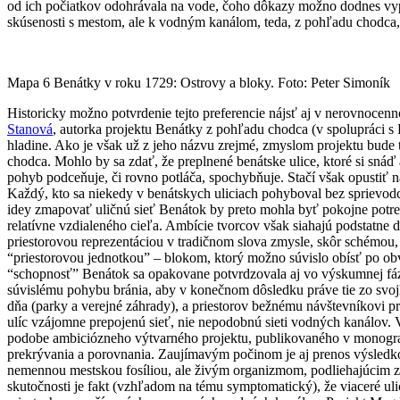
od ich počiatkov odohrávala na vode, čoho dôkazy možno dodnes vyp
skúsenosti s mestom, ale k vodným kanálom, teda, z pohľadu chodca,
Mapa 6 Benátky v roku 1729: Ostrovy a bloky. Foto: Peter Simoník
Historicky možno potvrdenie tejto preferencie nájsť aj v nerovnocen
Stanová
, autorka projektu Benátky z pohľadu chodca (v spolupráci s
hladine. Ako je však už z jeho názvu zrejmé, zmyslom projektu bude 
chodca. Mohlo by sa zdať, že preplnené benátske ulice, ktoré si snáď
pohyb podceňuje, či rovno potláča, spochybňuje. Stačí však opustiť na
Každý, kto sa niekedy v benátskych uliciach pohyboval bez sprievo
idey zmapovať uličnú sieť Benátok by preto mohla byť pokojne potreb
relatívne vzdialeného cieľa. Ambície tvorcov však siahajú podstatne 
priestorovou reprezentáciou v tradičnom slova zmysle, skôr schémou,
“priestorovou jednotkou” – blokom, ktorý možno súvislo obísť po obvo
“schopnosť” Benátok sa opakovane potvrdzovala aj vo výskumnej fáze 
súvislému pohybu bránia, aby v konečnom dôsledku práve tie zo svojh
dňa (parky a verejné záhrady), a priestorov bežnému návštevníkovi prí
ulíc vzájomne prepojenú sieť, nie nepodobnú sieti vodných kanálov.
podobe ambiciózneho výtvarného projektu, publikovaného v monografi
prekrývania a porovnania. Zaujímavým počinom je aj prenos výsledk
nemennou mestskou fosíliou, ale živým organizmom, podliehajúcim z
skutočnosti je fakt (vzhľadom na tému symptomatický), že viaceré uli