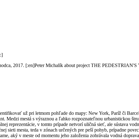
:]
u chodca, 2017. [:en]Peter Michalík about project THE PEDESTRIAN'S
identifikovať už pri letmom pohľade do mapy: New York, Paríž či Barc
t. Medzi mestá s výraznou a ľahko rozpoznateľnou urbanistickou štruk
nej reprezentácie, v tomto prípade netvorí uličná sieť, ale sústava v
nej sieti mesta, teda v zónach určených pre peší pohyb, prípadne povr
e, aký v meste od momentu jeho založenia zohrávala vodná doprava.