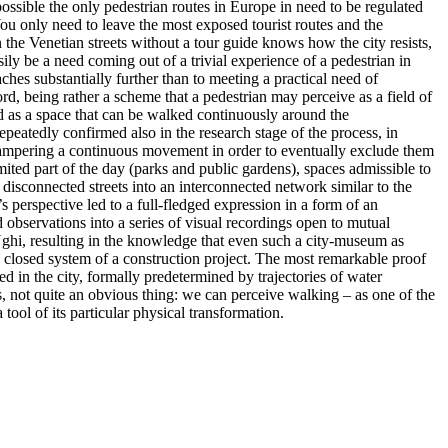
possible the only pedestrian routes in Europe in need to be regulated
ou only need to leave the most exposed tourist routes and the
he Venetian streets without a tour guide knows how the city resists,
ily be a need coming out of a trivial experience of a pedestrian in
aches substantially further than to meeting a practical need of
word, being rather a scheme that a pedestrian may perceive as a field of
ed as a space that can be walked continuously around the
repeatedly confirmed also in the research stage of the process, in
s hampering a continuous movement in order to eventually exclude them
imited part of the day (parks and public gardens), spaces admissible to
 disconnected streets into an interconnected network similar to the
s perspective led to a full-fledged expression in a form of an
 observations into a series of visual recordings open to mutual
Ughi, resulting in the knowledge that even such a city-museum as
f a closed system of a construction project. The most remarkable proof
ed in the city, formally predetermined by trajectories of water
s, not quite an obvious thing: we can perceive walking – as one of the
 tool of its particular physical transformation.