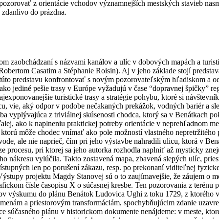
ozorovať z orientácie vchodov významnejších mestských stavieb nasme
 zdanlivo do prázdna.
nom zaobchádzaní s názvami kanálov a ulíc v dobových mapách a turist
 Robertom Casatim a Stéphanie Roisin). Aj v jeho základe stojí predst
túto predstavu konfrontovať s novým pozorovateľským hľadiskom a odha
 ako jediné pešie trasy v Európe vyžadujú v čase “dopravnej špičky” r
jexponovanejšie turistické trasy a stratégie pohybu, ktoré si návštevník
dcu, vie, aký odpor v podobe nečakaných prekážok, vodných bariér a 
a vyplývajúca z triviálnej skúsenosti chodca, ktorý sa v Benátkach po
ďalej, ako k naplneniu praktickej potreby orientácie v neprehľadnom m
 ktorú môže chodec vnímať ako pole možností vlastného nepretržitého p
de, ale nie naprieč, čím pri jeho výstavbe nahradili ulicu, ktorá v Be
procesu, pri ktorej sa jeho autorka rozhodla naplniť až mysticky zne
o nákresu vylúčila. Takto zostavená mapa, zbavená slepých ulíc, pries
stupných len po porušení zákazu, resp. po prekonaní viditeľnej fyzickej
 Výstupy projektu Magdy Stanovej sú o to zaujímavejšie, že záujem o
ckom čísle časopisu X o súčasnej kresbe. Ten pozorovania z terénu p
ov výskumu do plánu Benátok Ludovica Ughi z toku 1729, z ktorého vy
menám a priestorovým transformáciám, spochybňujúcim zdanie uzavret
ce súčasného plánu v historickom dokumente nenájdeme: v meste, ktoréh