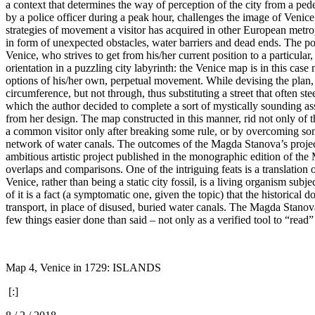
a context that determines the way of perception of the city from a pede
by a police officer during a peak hour, challenges the image of Venic
strategies of movement a visitor has acquired in other European metro
in form of unexpected obstacles, water barriers and dead ends. The poi
Venice, who strives to get from his/her current position to a particular
orientation in a puzzling city labyrinth: the Venice map is in this case
options of his/her own, perpetual movement. While devising the plan, 
circumference, but not through, thus substituting a street that often st
which the author decided to complete a sort of mystically sounding as
from her design. The map constructed in this manner, rid not only of th
a common visitor only after breaking some rule, or by overcoming some 
network of water canals. The outcomes of the Magda Stanova’s project ar
ambitious artistic project published in the monographic edition of the
overlaps and comparisons. One of the intriguing feats is a translatio
Venice, rather than being a static city fossil, is a living organism su
of it is a fact (a symptomatic one, given the topic) that the historical
transport, in place of disused, buried water canals. The Magda Stanova
few things easier done than said – not only as a verified tool to “read”
Map 4, Venice in 1729: ISLANDS
[:]