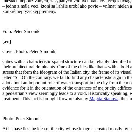
miestach nepoužívaných, zasypaných vodných kanálov. Projekt Magd
– jednu z mála vecí, ktorá sa ľahšie urobí ako povie – vnímať nielen 
konkrétnej fyzickej premeny.
Foto: Peter Simoník
[:en]
Cover. Photo: Peter Simoník
Cities with a characteristic spatial structure can be reliably identifi
their architectural dominants. One of the cities like that – with a bol
streets that form the ideogram of the Italian city, the frame of its vis
letter “S”. On the contrary, we fail to find any characteristic sign in 
a lot about an important role of water transport in the city from the m
evidence for it in the orientation of the entrances of major city edifi
a pedestrian’s view seemingly leads to a void. Historically speaking, 
treatment. This fact is brought forward also by
Magda Stanova,
the au
Photo: Peter Simoník
At its base lies the idea of the city whose image is created mostly by 