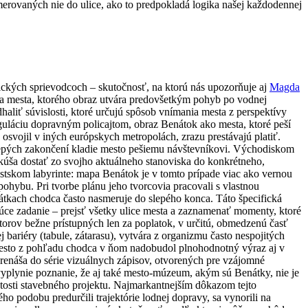
rovaných nie do ulice, ako to predpokladá logika našej každodennej
ických sprievodcoch – skutočnosť, na ktorú nás upozorňuje aj
Magda
ava mesta, ktorého obraz utvára predovšetkým pohyb po vodnej
liť súvislosti, ktoré určujú spôsob vnímania mesta z perspektívy
eguláciu dopravným policajtom, obraz Benátok ako mesta, ktoré peší
 osvojil v iných európskych metropolách, zrazu prestávajú platiť.
slepých zakončení kladie mesto pešiemu návštevníkovi. Východiskom
kúša dostať zo svojho aktuálneho stanoviska do konkrétneho,
estskom labyrinte: mapa Benátok je v tomto prípade viac ako vernou
ohybu. Pri tvorbe plánu jeho tvorcovia pracovali s vlastnou
nátkach chodca často nasmeruje do slepého konca. Táto špecifická
júce zadanie – prejsť všetky ulice mesta a zaznamenať momenty, ktoré
torov bežne prístupných len za poplatok, v určitú, obmedzenú časť
 bariéry (tabule, zátarasu), vytvára z organizmu často nespojitých
 mesto z pohľadu chodca v ňom nadobudol plnohodnotný výraz aj v
renáša do série vizuálnych zápisov, otvorených pre vzájomné
plynie poznanie, že aj také mesto-múzeum, akým sú Benátky, nie je
osti stavebného projektu. Najmarkantnejším dôkazom tejto
o podobu predurčili trajektórie lodnej dopravy, sa vynorili na