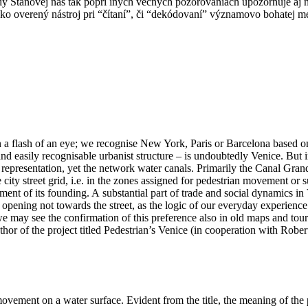
y Stanovej nás tak popri iných vecných pozorovaniach upozorňuje aj
ako overený nástroj pri “čítaní”, či “dekódovaní” významovo bohatej me
ed in a flash of an eye; we recognise New York, Paris or Barcelona based 
d and easily recognisable urbanist structure – is undoubtedly Venice. But
ual representation, yet the network water canals. Primarily the Canal Gra
the city street grid, i.e. in the zones assigned for pedestrian movement or
oment of its founding. A substantial part of trade and social dynamics in 
ces opening not towards the street, as the logic of our everyday experie
we may see the confirmation of this preference also in old maps and tou
thor of the project titled Pedestrian’s Venice (in cooperation with Rober
movement on a water surface. Evident from the title, the meaning of the p