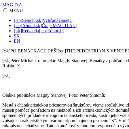
MAG D A
MENU
[:en]Search[:sk]Vyhľadávanie[:]
[:en]About[:sk]Čo je MAG D A[:]
[:sk]Redakcia[:en]Editors[:]
SK
EN
[:sk]PO BENÁTKACH PEŠI[:en]THE PEDESTRIAN’S VENICE[
[:sk]Peter Michalík o projekte Magdy Stanovej: Benátky z pohľad
Roisin. [:]
[:sk]
Obálka publikácie Magdy Stanovej. Foto: Peter Simoník
Mestá s charakteristickou priestorovou štruktúrou vieme spoľahlivo 
museli pomôcť pohľadom na niektorú z ich architektonických dominán
spomenutých príkladov ideogram talianskeho mesta, kostru jeho vizuál
vpisuje charakteristickým tvarom pripomínajúcim písmeno “S”. V ulič
rukopis nenachádzame. Táto skutočnosť v mnohom vypovedá o význam