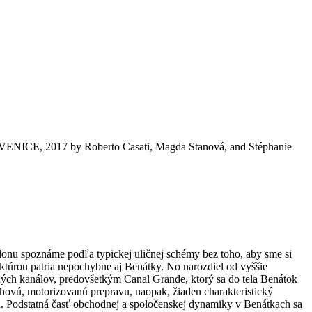
 VENICE, 2017 by Roberto Casati, Magda Stanová, and Stéphanie
elonu spoznáme podľa typickej uličnej schémy bez toho, aby sme si
túrou patria nepochybne aj Benátky. No narozdiel od vyššie
odných kanálov, predovšetkým Canal Grande, ktorý sa do tela Benátok
chovú, motorizovanú prepravu, naopak, žiaden charakteristický
 Podstatná časť obchodnej a spoločenskej dynamiky v Benátkach sa