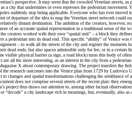
strian’s perspective. It may seem that the crowded Venetian streets, as 
e as a city that undermines or even represses the pedestrian movement. Y
poles suddenly stop being applicable. Everyone who has ever moved in t
nt of departure of the idea to map the Venetian street network could eas
, relatively distant destination. The ambition of the creators, however, re
 more of an accurate spatial representation in a traditional sense of the 
the creators worked with their own “spatial unit” – a block they defin
eers a pedestrian into its dead end. This specific “ability” of Venice was 
signment – to walk all the streets of the city and register the moment
eir dead ends, but also spaces admissible only for fee, or in a certain l
visible physical barrier (a sign, a road block) turns this body of often
e all the more interesting, as an interest in the city from a pedestrian’
 Magazine X about contemporary drawing. The project transfers the field
n of the research outcomes into the Venice plan from 1729 by Ludovico 
bject to changes and spatial transformations challenging the semblance o
 document does not comprise several streets of the recent plan: they emerg
’s project thus draws our attention to, among other factual observation
 or “decode” a city landscape rich in meanings, but, eventually, also as a