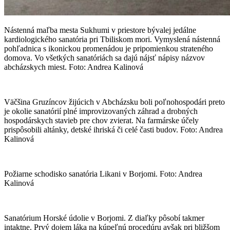
Nástenná maľba mesta Sukhumi v priestore bývalej jedálne
kardiologického sanatória pri Tbiliskom mori. Vymyslená nástenná
pohľadnica s ikonickou promenádou je pripomienkou strateného
domova. Vo všetkých sanatóriách sa dajú nájsť nápisy názvov
abcházskych miest. Foto: Andrea Kalinová
Väčšina Gruzíncov žijúcich v Abcházsku boli poľnohospodári preto
je okolie sanatórií plné improvizovaných záhrad a drobných
hospodárskych stavieb pre chov zvierat. Na farmárske účely
prispôsobili altánky, detské ihriská či celé časti budov. Foto: Andrea
Kalinová
Požiarne schodisko sanatória Likani v Borjomi. Foto: Andrea
Kalinová
Sanatórium Horské údolie v Borjomi. Z diaľky pôsobí takmer
intaktne. Prvý dojem láka na kúpeľnú procedúru avšak pri bližšom