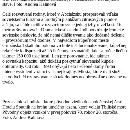
stave. Foto: Andrea Kalinová
Celé rozvetvené rodiny, ktoré v Abcházsku prosperovali vďaka
sovietskemu turizmu a úrodným plantážam citrusových plodov
a čaju, sa náhle ocitli v uzavretom svete jednej izby o veľkosti 16
metrov štvorcových. Dramatickosť osudu ľudí potvrdzuje ironické
sovietske príslovie, že nič nemá dlhšie trvanie ako dočasné riešenie
– provizórium trvá dodnes. V najväčšom kúpeľnom meste
Gruzínska Tskaltubo bolo na vrchole inštitucionalizovanej kúpeľnej
rekreácie k dispozícii až 25 liečebných sanatórií, kde sa ročne liečilo
takmer 150 000 tisíc hostí. Len pre porovnanie, ide takmer
o rovnakú kapacitu, akú dokážu poskytnúť slovenské kúpele
dohromady. Od roku 1993 obývajú tieto liečebné domy ľudia
nútene vysídlení v rámci vlastnej krajiny. Miesta, ktoré mali slúžiť
na oddych či ozdravovanie sú tak dodnes nedobrovoľne obývané na
trvalo.
Pozostatok schodiska, ktoré pôvodne viedlo do spoločenskej časti
Hotelu Sputnik na brehu umelého jazera, ktoré volajú Tbiliské more.
Pôvodný objekt vznikol v prvej polovici 70. rokov 20. storočia.
Foto: Andrea Kalinová