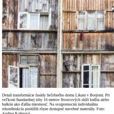
Detail transformácie fasády liečebného domu Likani v Borjomi. Pri
veľkosti štandardnej izby 16 metrov štvorcových slúži lodžia alebo
balkón ako ďalšia miestnosť. Na svojpomocnú individuálnu
rekonštrukciu poslúžili rôzne dostupné stavebné materiály. Foto:
Andrea Kalinová