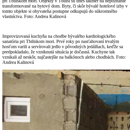
pri Tbiliskom mori. Objekty v Tbilisi sú dnes takmer na nepoznanie
transformované na bytový dom. Byty, či skôr bývalé hotelové izby v
tomto objekte si obyvatelia postupne odkupujú do súkromného
vlastníctva. Foto: Andrea Kalinová
Improvizovaná kuchyňa na chodbe bývalého kardiologického
sanatória pri Tbiliskom mori. Prvé roky po nasťahovaní trvalým
hosťom varili a servírovali jedlo v pôvodných jedálňach, keďže sa
predpokladalo, že vzniknutá situácia je dočasná. Kuchyne tak
vznikali až neskôr, najčastejšie na balkónoch alebo chodbách. Foto:
Andrea Kalinová