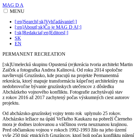
MAG D A
MENU
[:en]Search[:sk]Vyhľadávanie[:]
[:en]About[:sk]Čo je MAG D A[:]
[:sk]Redakcia[:en]Editors[:]
SK
EN
PERMANENT RECREATION
[:sk]Umeleckú skupinu Opustená (re)kreácia tvoria architekt Martin
Zaiček a fotografka Andrea Kalinová. Od roku 2014 spoločne
navštevujú Gruzínsko, kde pracujú na projekte Permanentná
rekreácia, ktorý mapuje transformáciu kúpeľnej architektúry na
nedobrovoľne bývanie gruzínskych utečencov z dôsledku
Abcházkeho vojnového konfliktu. Fotografie zachytávajú stav
z rokov 2016 až 2017 zachytený počas výskumných ciest autorov
projektu.
Od abcházsko-gruzínskej vojny tento rok uplynulo 25 rokov.
Abcházsko ležiace na úpätí Veľkého Kaukazu na pobreží Čierneho
mora je dodnes izolovanou a väčšinou sveta neuznanou krajinou.
Pred občianskou vojnou v rokoch 1992-1993 žilo na jeho území
vyše 250 tisíc etnických Gruzíncov, ktorí boli počas konfliktu nútení