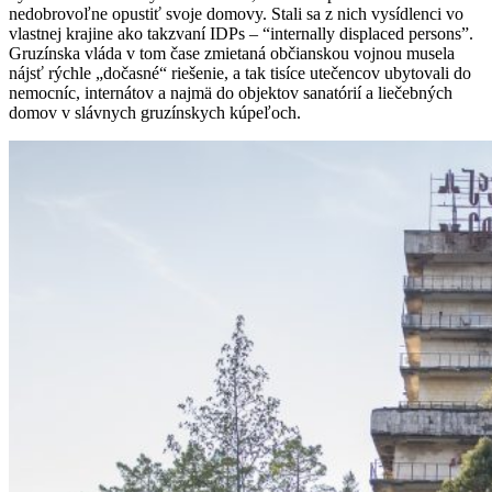
nedobrovoľne opustiť svoje domovy. Stali sa z nich vysídlenci vo
vlastnej krajine ako takzvaní IDPs – “internally displaced persons”.
Gruzínska vláda v tom čase zmietaná občianskou vojnou musela
nájsť rýchle „dočasné“ riešenie, a tak tisíce utečencov ubytovali do
nemocníc, internátov a najmä do objektov sanatórií a liečebných
domov v slávnych gruzínskych kúpeľoch.