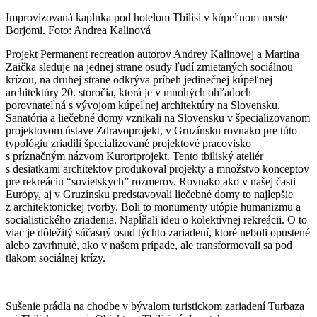
Improvizovaná kaplnka pod hotelom Tbilisi v kúpeľnom meste
Borjomi. Foto: Andrea Kalinová
Projekt Permanent recreation autorov Andrey Kalinovej a Martina
Zaička sleduje na jednej strane osudy ľudí zmietaných sociálnou
krízou, na druhej strane odkrýva príbeh jedinečnej kúpeľnej
architektúry 20. storočia, ktorá je v mnohých ohľadoch
porovnateľná s vývojom kúpeľnej architektúry na Slovensku.
Sanatória a liečebné domy vznikali na Slovensku v špecializovanom
projektovom ústave Zdravoprojekt, v Gruzínsku rovnako pre túto
typológiu zriadili špecializované projektové pracovisko
s príznačným názvom Kurortprojekt. Tento tbiliský ateliér
s desiatkami architektov produkoval projekty a množstvo konceptov
pre rekreáciu “sovietskych” rozmerov. Rovnako ako v našej časti
Európy, aj v Gruzínsku predstavovali liečebné domy to najlepšie
z architektonickej tvorby. Boli to monumenty utópie humanizmu a
socialistického zriadenia. Napĺňali ideu o kolektívnej rekreácii. O to
viac je dôležitý súčasný osud týchto zariadení, ktoré neboli opustené
alebo zavrhnuté, ako v našom prípade, ale transformovali sa pod
tlakom sociálnej krízy.
Sušenie prádla na chodbe v bývalom turistickom zariadení Turbaza