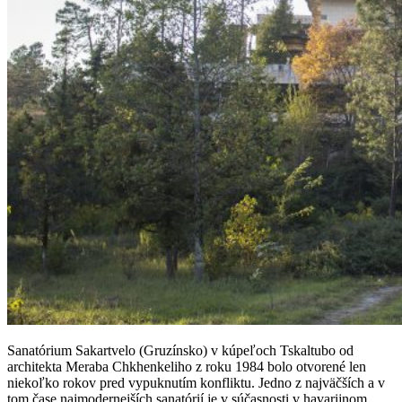
Sanatórium Sakartvelo (Gruzínsko) v kúpeľoch Tskaltubo od
architekta Meraba Chkhenkeliho z roku 1984 bolo otvorené len
niekoľko rokov pred vypuknutím konfliktu. Jedno z najväčších a v
tom čase najmodernejších sanatórií je v súčasnosti v havarijnom