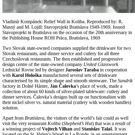
Vladimír Kompánek: Relief Wall in Koliba. Reproduced by: R.
Masný and M. Lojdl: Stavoprojekt Bratislava 1949-1969. Issued
Stavoprojekt in Bratislava on the occasion of the 20th anniversary in
the Publishing House ROH Práca, Bratislava, 1969
Two Slovak state-owned companies supplied the drinkware for two
Slovak restaurants, and dinner service and cutlery for all three
Czechoslovak restaurants. The then established and progressive
design centre of the state-owned company
United Glasswork
Lednické Rovne led by designer
Jaroslav Taraba
in cooperation
with
Karol Hološka
manufactured several sets of drinkware
characterised by its simple shape and smooth stemware. The
Sandrik
factory in Dolné Hámre,
Ján Čalovka
’s place of work, made a
collection of about 60 kinds of silver-plated tableware: cutlery and
dinner services. Čalovka’s designs built up on functionalism with
their nickel silver vs. natural material (cutlery with wooden handles)
solution.
Apart from
Bratislava
, the visitors of the world’s fair could as well
visit the very restaurant
Koliba
(
Shepherd’s Hut
) that was a result of
a winning project of
Vojtech Vilhan
and
Stanislav Talaš
. It was
located on the St. Helen’s Island in La Ronde, in an entertainment