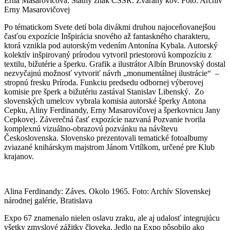
Erna Masarovičová: Štátny znak ČSSR. Zváraný kov. Foto: Archív
Erny Masarovičovej
Po tématickom Svete detí bola divákmi druhou najoceňovanejšou
časťou expozície Inšpirácia snového až fantaskného charakteru,
ktorá vznikla pod autorským vedením Antonína Kybala. Autorský
kolektív inšpirovaný prírodou vytvoril priestorovú kompozíciu z
textilu, bižutérie a šperku. Grafik a ilustrátor Albín Brunovský dostal
nezvyčajnú možnosť vytvoriť návrh „monumentálnej ilustrácie“ –
stropnú fresku Príroda. Funkciu predsedu odbornej výberovej
komisie pre šperk a bižutériu zastával Stanislav Libenský. Zo
slovenských umelcov vybrala komisia autorské šperky Antona
Cepku, Aliny Ferdinandy, Erny Masarovičovej a šperkovnicu Jany
Cepkovej. Záverečná časť expozície nazvaná Pozvanie tvorila
komplexnú vizuálno-obrazovú pozvánku na návštevu
Československa. Slovensko prezentovali tematické fotoalbumy
zviazané knihárskym majstrom Jánom Vrtílkom, určené pre Klub
krajanov.
Alina Ferdinandy: Záves. Okolo 1965. Foto: Archív Slovenskej
národnej galérie, Bratislava
Expo 67 znamenalo nielen oslavu zraku, ale aj udalosť integrujúcu
všetky zmyslové zážitky človeka. Jedlo na Expo pôsobilo ako