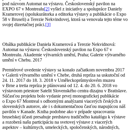
pod názvom Automat na výstavu. Československý pavilon na
EXPO 67 v Montrealu
[2
]
vyšiel z iniciatívy a spolupráce Daniely
Kramerovej (spolukurátorka a editorka výstavy a publikácie o Expo
58 v Bruseli) a Terezie Nekvindovej, ktorá sa venovala tejto téme vo
svojej dizertačnej práci.
[3]
Obálka publikácie Daniela Kramerová a Terezie Nekvidnová:
Automat na výstavu: Československý pavilon na Expo 67 v
Montrealu. Akademie výtvarních umění, Praha; Galerie výtvarného
umění v Chebu. 2017
Premiérové uvedenie výstavy sa konalo začiatkom novembra 2017
v Galerii výtvarného umění v Chebe, druhá repríza sa uskutoční od
24. 11. 2017 do 18. 3. 2018 v Uměleckoprůmyslovém muzeu
v Brne a tretia repríza je plánovaná od 12. 4. do 20. 6. 2018 vo
výstavnom priestore Satelit Slovenského centra dizajnu v Bratislave.
Súčasťou projektu bolo vydanie prvej monografickej publikácie
o Expo 67 Montreal s odbornými analýzami viacerých českých a
slovenských autorov, ale i s dokumentačnou časťou mapujúcou náš
pavilón v Kanade. Kniha podobne ako v prípade spracovania
bruselskej účasti presahuje predstavu tradičného katalógu k výstave
a rozoberá našu participáciu na svetovej výstave z viacerých
aspektov – kultúrnych, umeleckých, spoločenských, národných,