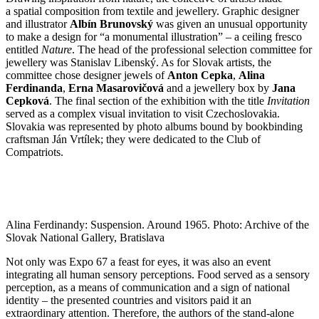
a spatial composition from textile and jewellery. Graphic designer
and illustrator
Albín Brunovský
was given an unusual opportunity
to make a design for “a monumental illustration” – a ceiling fresco
entitled
Nature
. The head of the professional selection committee for
jewellery was Stanislav Libenský. As for Slovak artists, the
committee chose designer jewels of
Anton Cepka
,
Alina
Ferdinanda
,
Erna Masarovičová
and a jewellery box by
Jana
Cepková
. The final section of the exhibition with the title
Invitation
served as a complex visual invitation to visit Czechoslovakia.
Slovakia was represented by photo albums bound by bookbinding
craftsman Ján Vrtílek; they were dedicated to the Club of
Compatriots.
Alina Ferdinandy: Suspension. Around 1965. Photo: Archive of the
Slovak National Gallery, Bratislava
Not only was Expo 67 a feast for eyes, it was also an event
integrating all human sensory perceptions. Food served as a sensory
perception, as a means of communication and a sign of national
identity – the presented countries and visitors paid it an
extraordinary attention. Therefore, the authors of the stand-alone