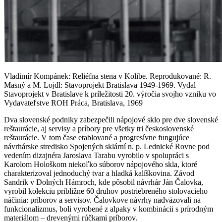
Vladimír Kompánek: Reliéfna stena v Kolibe. Reprodukované: R.
Masný a M. Lojdl: Stavoprojekt Bratislava 1949-1969. Vydal
Stavoprojekt v Bratislave k príležitosti 20. výročia svojho vzniku vo
Vydavateľstve ROH Práca, Bratislava, 1969
Dva slovenské podniky zabezpečili nápojové sklo pre dve slovenské
reštaurácie, aj servisy a príbory pre všetky tri československé
reštaurácie. V tom čase etablované a progresívne fungujúce
návrhárske stredisko Spojených sklární n. p. Lednické Rovne pod
vedením dizajnéra Jaroslava Tarabu vyrobilo v spolupráci s
Karolom Hološkom niekoľko súborov nápojového skla, ktoré
charakterizoval jednoduchý tvar a hladká kalíškovina. Závod
Sandrik v Dolných Hámroch, kde pôsobil návrhár Ján Čalovka,
vyrobil kolekciu približne 60 druhov postriebreného stolovacieho
náčinia: príborov a servisov. Čalovkove návrhy nadväzovali na
funkcionalizmus, boli vyrobené z alpaky v kombinácii s prírodným
materiálom – drevenými rúčkami príborov.