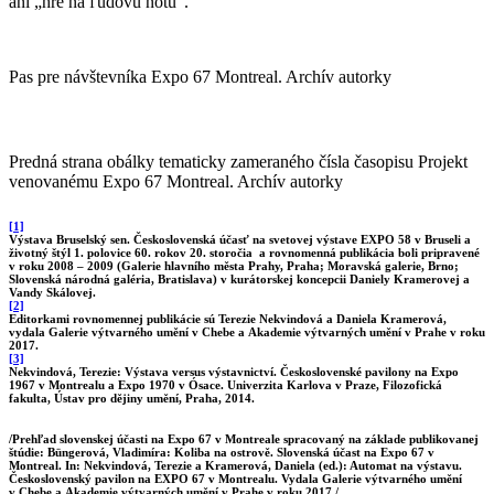
ani „hre na ľudovú nôtu“.
Pas pre návštevníka Expo 67 Montreal. Archív autorky
Predná strana obálky tematicky zameraného čísla časopisu Projekt
venovanému Expo 67 Montreal. Archív autorky
[
1]
Výstava Bruselský sen. Československá účasť na svetovej výstave EXPO 58 v Bruseli a
životný štýl 1. polovice 60. rokov 20. storočia a rovnomenná publikácia boli pripravené
v roku 2008 – 2009 (Galerie hlavního města Prahy, Praha; Moravská galerie, Brno;
Slovenská národná galéria, Bratislava) v kurátorskej koncepcii Daniely Kramerovej a
Vandy Skálovej.
[2]
Editorkami rovnomennej publikácie sú Terezie Nekvindová a Daniela Kramerová,
vydala Galerie výtvarného umění v Chebe a Akademie výtvarných umění v Prahe v roku
2017.
[3]
Nekvindová, Terezie: Výstava versus výstavnictví. Československé pavilony na Expo
1967 v Montrealu a Expo 1970 v Ósace. Univerzita Karlova v Praze, Filozofická
fakulta, Ústav pro dějiny umění, Praha, 2014.
/Prehľad slovenskej účasti na Expo 67 v Montreale spracovaný na základe publikovanej
štúdie: Büngerová, Vladimíra: Koliba na ostrově. Slovenská účast na Expo 67 v
Montreal. In: Nekvindová, Terezie a Kramerová, Daniela (ed.): Automat na výstavu.
Československý pavilon na EXPO 67 v Montrealu. Vydala Galerie výtvarného umění
v Chebe a Akademie výtvarných umění v Prahe v roku 2017./