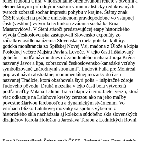
reliéf Rudolfa Uhra, v horizontálne orientovanom reliéfe s otvormi a
elementárnymi prírodnými znakmi v minimalisticky redukovaných
tvaroch zobrazil sochár impresiu pohybu v krajine. Štátny znak
ČSSR stojaci na pylóne umiestnenom pravdepodobne vo vstupnej
časti (vestibul) vytvorila technikou zvárania sochárka Erna
Masarovičová. V Sieni stáročí predstavujúcej etapy historického
vývoja Československa zastupovali Slovensko exponáty zo
začiatkov osídlenia územia Slovenska a diela gotickej kultúry:
gotická monštrancia zo Spišskej Novej Vsi, madona z Úlože a kópia
Poslednej večere Majstra Pavla z Levoče. V tejto časti inštalovaný
gobelín – podľa návrhu dnes už zabudnutého maliara Juraja Kréna –
nazvaný Javor a lipa, zobrazoval československo-kanadské vzťahy
symbolizované „národnými stromami“. Ľudovít Fulla pre Montreal
pripravil návrh abstraktnej monumentálnej mozaiky do časti
nazvanej Tradície, ktorá obsahovala štyri polia – inšpiračné zdroje
ľudového pôvodu. Druhá mozaika v tejto časti bola vytvorená
podľa maľby Milana Laluhu Traja chlapi v čierno-bielej verzii, ktorá
viac odkazuje na Laluhove kresby ceruzou ako na jeho maľby
povestné žiarivou farebnosťou a dynamickým stvárnením. Vo
vitrínach blízko Laluhovej mozaiky sa spolu s výberom z
historického skla nachádzala aj kolekcia súdobého skla slovenských
dizajnérov Karola Hološku a Jaroslava Tarabu z Lednických Rovní.