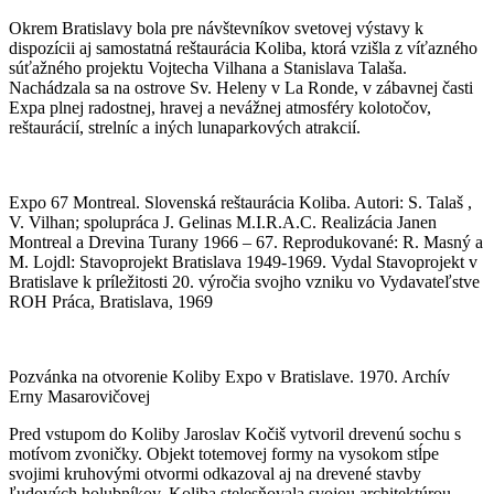
Okrem Bratislavy bola pre návštevníkov svetovej výstavy k
dispozícii aj samostatná reštaurácia Koliba, ktorá vzišla z víťazného
súťažného projektu Vojtecha Vilhana a Stanislava Talaša.
Nachádzala sa na ostrove Sv. Heleny v La Ronde, v zábavnej časti
Expa plnej radostnej, hravej a nevážnej atmosféry kolotočov,
reštaurácií, strelníc a iných lunaparkových atrakcií.
Expo 67 Montreal. Slovenská reštaurácia Koliba. Autori: S. Talaš ,
V. Vilhan; spolupráca J. Gelinas M.I.R.A.C. Realizácia Janen
Montreal a Drevina Turany 1966 – 67. Reprodukované: R. Masný a
M. Lojdl: Stavoprojekt Bratislava 1949-1969. Vydal Stavoprojekt v
Bratislave k príležitosti 20. výročia svojho vzniku vo Vydavateľstve
ROH Práca, Bratislava, 1969
Pozvánka na otvorenie Koliby Expo v Bratislave. 1970. Archív
Erny Masarovičovej
Pred vstupom do Koliby Jaroslav Kočiš vytvoril drevenú sochu s
motívom zvoničky. Objekt totemovej formy na vysokom stĺpe
svojimi kruhovými otvormi odkazoval aj na drevené stavby
ľudových holubníkov. Koliba stelesňovala svojou architektúrou