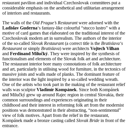
restaurant pavilion and individual Czechoslovak committees put a
considerable emphasis on the aesthetical and utilitarian arrangement
of interiors and restaurants.
The walls of the
Old Prague’s Restaurant
were adorned with the
Ladislav Guderna
‘s fantasy-like colourful “stucco lustro” with a
motive of card games that elaborated on the traditional interest of the
Czechoslovak modern art in surrealism. The authors of the interior
of the so-called
Slovak Restauran
t (a correct title is the
Bratislava‘s
Restaurant
or simply
Bratislava
) were architects
Vojtech Vilhan
and
Ferdinand Milučký
. They were inspired by the synthesis of
functionalism and elements of the Slovak folk art and architecture.
The restaurant interior bore many connotations of folk architecture
and art, particularly in utilising wood for furniture, in the tectonics of
massive joists and walls made of planks. The dominant feature of
the interior was the light inspired by a so-called wedding wreath.
One of the artists who took part in the making of the restaurant relief
walls was sculptor
Vladimír Kompánek
. Since both Kompánek
and Milučký grew up around Rajec region in central Slovakia, their
common surroundings and experiences originating in their
childhood and their interest in reforming folk art from the modernist
positions was demonstrated in their abstracting, “non-sentimental”
view of folk motives. Apart from the relief in the restaurant,
Kompánek made a bronze casting called
Slovak Bride
in front of the
entrance.