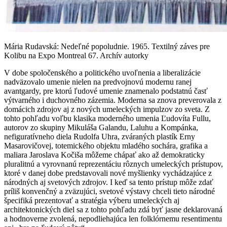
Mária Rudavská: Nedeľné popoludnie. 1965. Textilný záves pre
Kolibu na Expo Montreal 67. Archív autorky
V dobe spoločenského a politického uvoľnenia a liberalizácie
nadväzovalo umenie nielen na predvojnovú modernu ranej
avantgardy, pre ktorú ľudové umenie znamenalo podstatnú časť
výtvarného i duchovného zázemia. Moderna sa znova preverovala z
domácich zdrojov aj z nových umeleckých impulzov zo sveta. Z
tohto pohľadu voľbu klasika moderného umenia Ľudovíta Fullu,
autorov zo skupiny Mikuláša Galandu, Laluhu a Kompánka,
nefiguratívneho diela Rudolfa Uhra, zváraných plastík Erny
Masarovičovej, totemického objektu mladého sochára, grafika a
maliara Jaroslava Kočiša môžeme chápať ako až demokraticky
pluralitnú a vyrovnanú reprezentáciu rôznych umeleckých prístupov,
ktoré v danej dobe predstavovali nové myšlienky vychádzajúce z
národných aj svetových zdrojov. I keď sa tento prístup môže zdať
príliš konvenčný a zväzujúci, svetové výstavy chceli tieto národné
špecifiká prezentovať a stratégia výberu umeleckých aj
architektonických diel sa z tohto pohľadu zdá byť jasne deklarovaná
a hodnoverne zvolená, nepodliehajúca len folklórnemu resentimentu