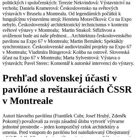
politických i spoločenských: Terezie Nekvindová: Výstavnictví na
vrcholu; Daniela Kramerová: Československo na světových
výstavách v Bruselu a Montrealu. Od legendárních počátků k
fungujícímu výstavnímu stroji; Henrieta Moravčíková: Co na Expo
nebylo. Československý architektonický technicismus v kontextu
světové výstavy v Montrealu; Martin Strakoš: Střízlivost a
uváženost bude asi naše přednost…Architektura československého
pavilonu na Expo 67 v Montrealu; Martin Bernátek: Spektákly
synchronizace. Československé audiovizuální projekty na Expo 67
v Montrealu; Vladimíra Büngerová: Koliba na ostrově. Slovenská
účast na Expo 67 v Montrealu; Marta Sylvestrová: Výstava o
výstavách; Pavel Sterec: Komentář k autorské intervenci do výstavy.
Prehľad slovenskej účasti v
pavilóne a reštauráciách ČSSR
v Montreale
Autori hlavného pavilónu (František Cubr, Josef Hrubý, Zdeněk
Pokorný) považovali za svoju zásadnú úlohu vytvoriť výtvarne
jednotné prostredie – jeden kompozičný celok architektúry a
umenia. Pred vstupom do pavilónu bol nainštalovaný Obojstranný