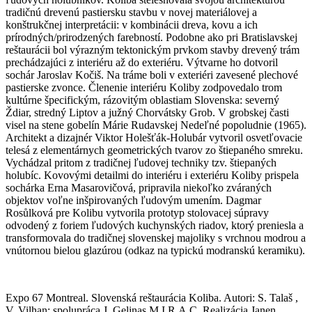
tradičnú drevenú pastiersku stavbu v novej materiálovej a
konštrukčnej interpretácii: v kombinácii dreva, kovu a ich
prírodných/prirodzených farebností. Podobne ako pri Bratislavskej
reštaurácii bol výrazným tektonickým prvkom stavby drevený trám
prechádzajúci z interiéru až do exteriéru. Výtvarne ho dotvoril
sochár Jaroslav Kočiš. Na tráme boli v exteriéri zavesené plechové
pastierske zvonce. Členenie interiéru Koliby zodpovedalo trom
kultúrne špecifickým, rázovitým oblastiam Slovenska: severný
Ždiar, stredný Liptov a južný Chorvátsky Grob. V grobskej časti
visel na stene gobelín Márie Rudavskej Nedeľné popoludnie (1965).
Architekt a dizajnér Viktor Holešťák-Holubár vytvoril osvetľovacie
telesá z elementárnych geometrických tvarov zo štiepaného smreku.
Vychádzal pritom z tradičnej ľudovej techniky tzv. štiepaných
holubíc. Kovovými detailmi do interiéru i exteriéru Koliby prispela
sochárka Erna Masarovičová, pripravila niekoľko zváraných
objektov voľne inšpirovaných ľudovým umením. Dagmar
Rosůlková pre Kolibu vytvorila prototyp stolovacej súpravy
odvodený z foriem ľudových kuchynských riadov, ktorý preniesla a
transformovala do tradičnej slovenskej majoliky s vrchnou modrou a
vnútornou bielou glazúrou (odkaz na typickú modranskú keramiku).
Expo 67 Montreal. Slovenská reštaurácia Koliba. Autori: S. Talaš ,
V. Vilhan; spolupráca J. Gelinas M.I.R.A.C. Realizácia Janen