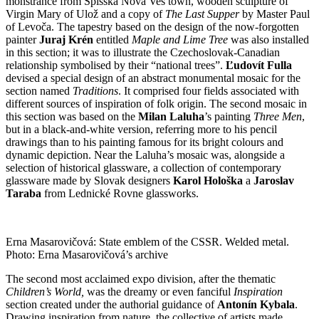
monstrance from Spišská Nová Ves town, wooden sculpture of
Virgin Mary of Ulož and a copy of
The Last Supper
by Master Paul
of Levoča. The tapestry based on the design of the now-forgotten
painter
Juraj Krén
entitled
Maple and Lime Tree
was also installed
in this section; it was to illustrate the Czechoslovak-Canadian
relationship symbolised by their “national trees”.
Ľudovít Fulla
devised a special design of an abstract monumental mosaic for the
section named
Traditions
. It comprised four fields associated with
different sources of inspiration of folk origin. The second mosaic in
this section was based on the
Milan Laluha
’s painting
Three Men
,
but in a black-and-white version, referring more to his pencil
drawings than to his painting famous for its bright colours and
dynamic depiction. Near the Laluha’s mosaic was, alongside a
selection of historical glassware, a collection of contemporary
glassware made by Slovak designers
Karol Hološka
a
Jaroslav
Taraba
from Lednické Rovne glassworks.
Erna Masarovičová: State emblem of the CSSR. Welded metal.
Photo: Erna Masarovičová’s archive
The second most acclaimed expo division, after the thematic
Children’s World,
was the dreamy or even fanciful
Inspiration
section created under the authorial guidance of
Antonín Kybala
.
Drawing inspiration from nature, the collective of artists made