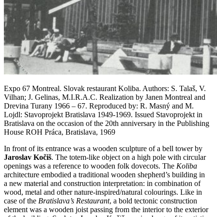
Expo 67 Montreal. Slovak restaurant Koliba. Authors: S. Talaš, V.
Vilhan; J. Gelinas, M.I.R.A.C. Realization by Janen Montreal and
Drevina Turany 1966 – 67. Reproduced by: R. Masný and M.
Lojdl: Stavoprojekt Bratislava 1949-1969. Issued Stavoprojekt in
Bratislava on the occasion of the 20th anniversary in the Publishing
House ROH Práca, Bratislava, 1969
In front of its entrance was a wooden sculpture of a bell tower by
Jaroslav Kočiš
. The totem-like object on a high pole with circular
openings was a reference to wooden folk dovecots. The
Koliba
architecture embodied a traditional wooden shepherd’s building in
a new material and construction interpretation: in combination of
wood, metal and other naturе-inspired/natural colourings. Like in
case of the
Bratislava’s Restaurant
, a bold tectonic construction
element was a wooden joist passing from the interior to the exterior