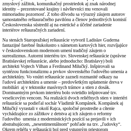
zmyslový zážitok, komunikačný prostriedok aj znak národnej
identity – prezentované krajiny i návštevníci mu venovali
mimoriadnu pozornosť. Z toho dôvodu sa výrazný záujem autorov
samostatného reštauračného pavilónu a členov jednotlivých komisií
Československa sústredil aj na estetické a účelné zariadenie
interiérov reštauračných zariadení.
Na stenách Staropražskej reštaurácie vytvoril Ladislav Guderna
fantazijné farebné štukolustro s námetom kartových hier, rozvíjajúce
v československom modernom umení tradičný záujem o
surrealizmus. Autormi interiéru tzv. Slovenskej reštaurácie (správne
Bratislavskej reštaurácie, alebo jednoducho: Bratislavy) boli
architekti Vojtech Vilhan a Ferdinand Milučký. Inšpirovali sa
syntézou funkcionalizmu a prvkov slovenského ľudového umenia a
architektúry. Vo vnútri reštaurácie zazneli rozmanité odkazy na
ľudovú architektúru a umenie – predovšetkým uplatnenie dreva v
mobiliári aj v tektonike masívnych trámov a stien z dosák.
Dominantným prvkom interiéru bolo svietidlo inšpirované tzv.
veselicovým vencom. Na realizácii dvoch reliéfnych stien v interiéri
reštaurácie sa podieľal sochár Vladimír Kompánek. Kompánek aj
Milučký vyrastali v okolí Rajca, spoločné prostredie a cítenie
vychádzajúce zo zážitkov z detstva aj ich záujem o reformy
ľudového umenia z modernistických pozícií sa prejavili v ich
abstrahujúcom, „nesentimentálnom“ pohľade na tzv. „ľudovky“.
Okrem reliéfu v reštaurácii bol pred vstupným priestorom