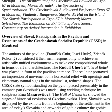
Strength… The Architecture of the Czechoslovak Pavilion at Expo
67 in Montreal; Martin Bernátek: The Spectacles of
Synchronisation. The Czechoslovak Audiovisual Projects at Expo 67
in Montreal; Vladimíra Büngerová: Shepherd’s Hut on the Island.
The Slovak Participation in Expo 67 in Montreal; Marta
Sylvestrová: The Exhibition on Exhibitions; Pavel Sterec:
Commentary on Artists’ Intervention in Exhibition.
Overview of Slovak Participants in the Pavilion and
Restaurants of the Czechoslovak Socialist Republic (CSSR) in
Montreal
The authors of the pavilion (František Cubr, Josef Hrubý, Zdeněk
Pokorný) considered it their main responsibility to achieve an
artistically unified environment – to make one compositional whole
in terms of art and architecture. The
Rudolf Uher
’s
Bilateral Relief
was placed in front of the pavilion entrance. The sculptor portrayed
an impression of movement on a horizontal relief with openings and
elementary natural signs in the minimalist, reduced shapes. The
CSSR state symbol standing on the pylon placed presumably in the
entrance part (vestibule) was made using welding technique by
sculptress Erna
Masarovičová
. The
Hall of
Centuries
showed the
stages of historical evolution of Czechoslovakia. Here, Slovakia was
displayed by the exhibits from the beginnings of the settlement in the
area of today’s Slovakia and artworks of gothic culture: the gothic