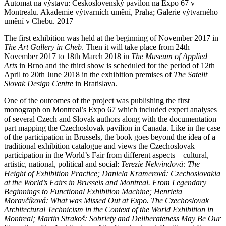
Automat na výstavu: Československý pavilon na Expo 67 v
Montrealu. Akademie výtvarních umění, Praha; Galerie výtvarného
umění v Chebu. 2017
The first exhibition was held at the beginning of November 2017 in
The Art Gallery in Cheb
. Then it will take place from 24th
November 2017 to 18th March 2018 in
The Museum of Applied
Arts
in Brno and the third show is scheduled for the period of 12th
April to 20th June 2018 in the exhibition premises of
The Satelit
Slovak Design Centre
in Bratislava.
One of the outcomes of the project was publishing the first
monograph on Montreal’s Expo 67 which included expert analyses
of several Czech and Slovak authors along with the documentation
part mapping the Czechoslovak pavilion in Canada. Like in the case
of the participation in Brussels, the book goes beyond the idea of a
traditional exhibition catalogue and views the Czechoslovak
participation in the World’s Fair from different aspects – cultural,
artistic, national, political and social:
Terezie Nekvindová: The
Height of Exhibition Practice; Daniela Kramerová: Czechoslovakia
at the World’s Fairs in Brussels and Montreal. From Legendary
Beginnings to Functional Exhibition Machine; Henrieta
Moravčíková: What was Missed Out at Expo. The Czechoslovak
Architectural Technicism in the Context of the World Exhibition in
Montreal; Martin Strakoš: Sobriety and Deliberateness May Be Our