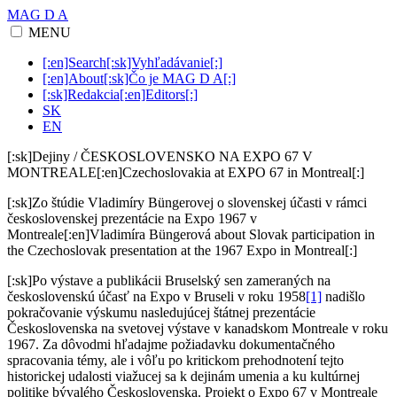
MAG D A
MENU
[:en]Search[:sk]Vyhľadávanie[:]
[:en]About[:sk]Čo je MAG D A[:]
[:sk]Redakcia[:en]Editors[:]
SK
EN
[:sk]Dejiny / ČESKOSLOVENSKO NA EXPO 67 V
MONTREALE[:en]Czechoslovakia at EXPO 67 in Montreal[:]
[:sk]Zo štúdie Vladimíry Büngerovej o slovenskej účasti v rámci
československej prezentácie na Expo 1967 v
Montreale[:en]Vladimíra Büngerová about Slovak participation in
the Czechoslovak presentation at the 1967 Expo in Montreal[:]
[:sk]Po výstave a publikácii Bruselský sen zameraných na
československú účasť na Expo v Bruseli v roku 1958
[1]
nadišlo
pokračovanie výskumu nasledujúcej štátnej prezentácie
Československa na svetovej výstave v kanadskom Montreale v roku
1967. Za dôvodmi hľadajme požiadavku dokumentačného
spracovania témy, ale i vôľu po kritickom prehodnotení tejto
historickej udalosti viažucej sa k dejinám umenia a ku kultúrnej
politike bývalého Československa. Projekt o Expo 67 v Montreale