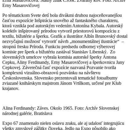
Erna Masarovičová: Štátny znak ČSSR. Zváraný kov. Foto: Archív
Erny Masarovičovej
Po tématickom Svete detí bola divákmi druhou najoceňovanejšou
časťou expozície Inšpirácia snového až fantaskného charakteru,
ktorá vznikla pod autorským vedením Antonína Kybala. Autorský
kolektív inšpirovaný prírodou vytvoril priestorovú kompozíciu z
textilu, bižutérie a šperku. Grafik a ilustrátor Albín Brunovský dostal
nezvyčajnú možnosť vytvoriť návrh „monumentálnej ilustrácie“ –
stropnú fresku Príroda. Funkciu predsedu odbornej výberovej
komisie pre šperk a bižutériu zastával Stanislav Libenský. Zo
slovenských umelcov vybrala komisia autorské šperky Antona
Cepku, Aliny Ferdinandy, Erny Masarovičovej a šperkovnicu Jany
Cepkovej. Záverečná časť expozície nazvaná Pozvanie tvorila
komplexnú vizuálno-obrazovú pozvánku na návštevu
Československa. Slovensko prezentovali tematické fotoalbumy
zviazané knihárskym majstrom Jánom Vrtílkom, určené pre Klub
krajanov.
Alina Ferdinandy: Záves. Okolo 1965. Foto: Archív Slovenskej
národnej galérie, Bratislava
Expo 67 znamenalo nielen oslavu zraku, ale aj udalosť integrujúcu
všetky zmyslové zážitky človeka. Jedlo na Expo pôsobilo ako