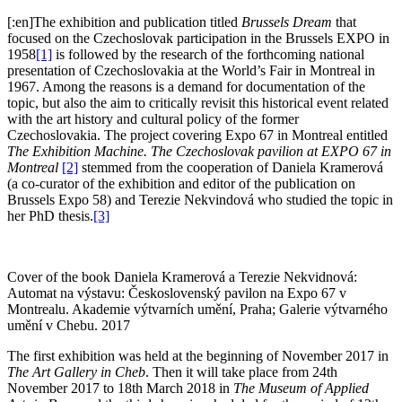
[:en]The exhibition and publication titled
Brussels Dream
that
focused on the Czechoslovak participation in the Brussels EXPO in
1958
[1]
is followed by the research of the forthcoming national
presentation of Czechoslovakia at the World’s Fair in Montreal in
1967. Among the reasons is a demand for documentation of the
topic, but also the aim to critically revisit this historical event related
with the art history and cultural policy of the former
Czechoslovakia. The project covering Expo 67 in Montreal entitled
The Exhibition Machine.
The Czechoslovak pavilion at EXPO 67 in
Montreal
[2]
stemmed from the cooperation of Daniela Kramerová
(a co-curator of the exhibition and editor of the publication on
Brussels Expo 58) and Terezie Nekvindová who studied the topic in
her PhD thesis.
[3]
Cover of the book Daniela Kramerová a Terezie Nekvidnová:
Automat na výstavu: Československý pavilon na Expo 67 v
Montrealu. Akademie výtvarních umění, Praha; Galerie výtvarného
umění v Chebu. 2017
The first exhibition was held at the beginning of November 2017 in
The Art Gallery in Cheb
. Then it will take place from 24th
November 2017 to 18th March 2018 in
The Museum of Applied