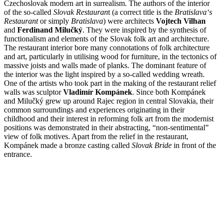
Czechoslovak modern art in surrealism. The authors of the interior
of the so-called
Slovak Restauran
t (a correct title is the
Bratislava‘s
Restaurant
or simply
Bratislava
) were architects
Vojtech Vilhan
and
Ferdinand Milučký
. They were inspired by the synthesis of
functionalism and elements of the Slovak folk art and architecture.
The restaurant interior bore many connotations of folk architecture
and art, particularly in utilising wood for furniture, in the tectonics of
massive joists and walls made of planks. The dominant feature of
the interior was the light inspired by a so-called wedding wreath.
One of the artists who took part in the making of the restaurant relief
walls was sculptor
Vladimír Kompánek
. Since both Kompánek
and Milučký grew up around Rajec region in central Slovakia, their
common surroundings and experiences originating in their
childhood and their interest in reforming folk art from the modernist
positions was demonstrated in their abstracting, “non-sentimental”
view of folk motives. Apart from the relief in the restaurant,
Kompánek made a bronze casting called
Slovak Bride
in front of the
entrance.