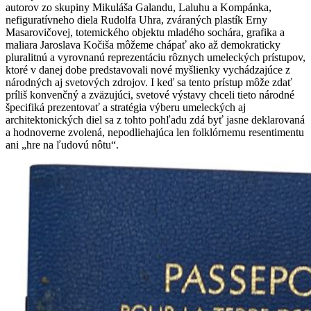
autorov zo skupiny Mikuláša Galandu, Laluhu a Kompánka,
nefiguratívneho diela Rudolfa Uhra, zváraných plastík Erny
Masarovičovej, totemického objektu mladého sochára, grafika a
maliara Jaroslava Kočiša môžeme chápať ako až demokraticky
pluralitnú a vyrovnanú reprezentáciu rôznych umeleckých prístupov,
ktoré v danej dobe predstavovali nové myšlienky vychádzajúce z
národných aj svetových zdrojov. I keď sa tento prístup môže zdať
príliš konvenčný a zväzujúci, svetové výstavy chceli tieto národné
špecifiká prezentovať a stratégia výberu umeleckých aj
architektonických diel sa z tohto pohľadu zdá byť jasne deklarovaná
a hodnoverne zvolená, nepodliehajúca len folklórnemu resentimentu
ani „hre na ľudovú nôtu“.