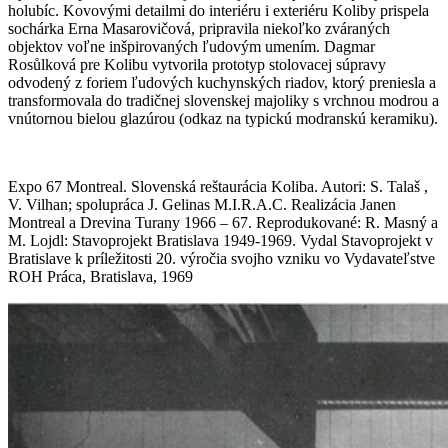
holubíc. Kovovými detailmi do interiéru i exteriéru Koliby prispela
sochárka Erna Masarovičová, pripravila niekoľko zváraných
objektov voľne inšpirovaných ľudovým umením. Dagmar
Rosůlková pre Kolibu vytvorila prototyp stolovacej súpravy
odvodený z foriem ľudových kuchynských riadov, ktorý preniesla a
transformovala do tradičnej slovenskej majoliky s vrchnou modrou a
vnútornou bielou glazúrou (odkaz na typickú modranskú keramiku).
Expo 67 Montreal. Slovenská reštaurácia Koliba. Autori: S. Talaš ,
V. Vilhan; spolupráca J. Gelinas M.I.R.A.C. Realizácia Janen
Montreal a Drevina Turany 1966 – 67. Reprodukované: R. Masný a
M. Lojdl: Stavoprojekt Bratislava 1949-1969. Vydal Stavoprojekt v
Bratislave k príležitosti 20. výročia svojho vzniku vo Vydavateľstve
ROH Práca, Bratislava, 1969