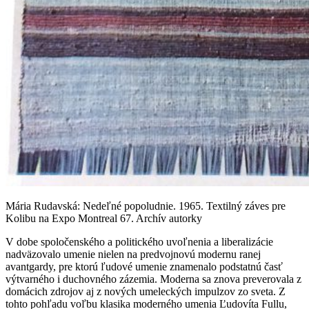
Mária Rudavská: Nedeľné popoludnie. 1965. Textilný záves pre
Kolibu na Expo Montreal 67. Archív autorky
V dobe spoločenského a politického uvoľnenia a liberalizácie
nadväzovalo umenie nielen na predvojnovú modernu ranej
avantgardy, pre ktorú ľudové umenie znamenalo podstatnú časť
výtvarného i duchovného zázemia. Moderna sa znova preverovala z
domácich zdrojov aj z nových umeleckých impulzov zo sveta. Z
tohto pohľadu voľbu klasika moderného umenia Ľudovíta Fullu,