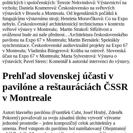
politických i spoločenských: Terezie Nekvindová: Výstavnictví na
vrcholu; Daniela Kramerová: Československo na světových
výstavách v Bruselu a Montrealu. Od legendárních počátků k
fungujícímu výstavnímu stroji; Henrieta Moravčíková: Co na Expo
nebylo. Československý architektonický technicismus v kontextu
světové výstavy v Montrealu; Martin Strakoš: Střízlivost a
uváženost bude asi naše přednost…Architektura československého
pavilonu na Expo 67 v Montrealu; Martin Bernátek: Spektákly
synchronizace. Československé audiovizuální projekty na Expo 67
v Montrealu; Vladimíra Büngerová: Koliba na ostrově. Slovenská
účast na Expo 67 v Montrealu; Marta Sylvestrová: Výstava o
výstavách; Pavel Sterec: Komentář k autorské intervenci do výstavy.
Prehľad slovenskej účasti v
pavilóne a reštauráciách ČSSR
v Montreale
Autori hlavného pavilónu (František Cubr, Josef Hrubý, Zdeněk
Pokorný) považovali za svoju zásadnú úlohu vytvoriť výtvarne
jednotné prostredie – jeden kompozičný celok architektúry a
umenia. Pred vstupom do pavilónu bol nainštalovaný Obojstranný