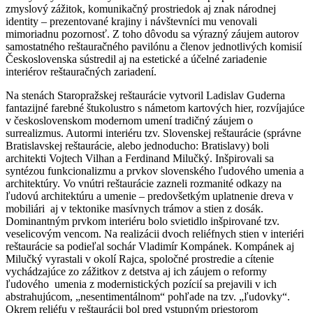
zmyslový zážitok, komunikačný prostriedok aj znak národnej
identity – prezentované krajiny i návštevníci mu venovali
mimoriadnu pozornosť. Z toho dôvodu sa výrazný záujem autorov
samostatného reštauračného pavilónu a členov jednotlivých komisií
Československa sústredil aj na estetické a účelné zariadenie
interiérov reštauračných zariadení.
Na stenách Staropražskej reštaurácie vytvoril Ladislav Guderna
fantazijné farebné štukolustro s námetom kartových hier, rozvíjajúce
v československom modernom umení tradičný záujem o
surrealizmus. Autormi interiéru tzv. Slovenskej reštaurácie (správne
Bratislavskej reštaurácie, alebo jednoducho: Bratislavy) boli
architekti Vojtech Vilhan a Ferdinand Milučký. Inšpirovali sa
syntézou funkcionalizmu a prvkov slovenského ľudového umenia a
architektúry. Vo vnútri reštaurácie zazneli rozmanité odkazy na
ľudovú architektúru a umenie – predovšetkým uplatnenie dreva v
mobiliári aj v tektonike masívnych trámov a stien z dosák.
Dominantným prvkom interiéru bolo svietidlo inšpirované tzv.
veselicovým vencom. Na realizácii dvoch reliéfnych stien v interiéri
reštaurácie sa podieľal sochár Vladimír Kompánek. Kompánek aj
Milučký vyrastali v okolí Rajca, spoločné prostredie a cítenie
vychádzajúce zo zážitkov z detstva aj ich záujem o reformy
ľudového umenia z modernistických pozícií sa prejavili v ich
abstrahujúcom, „nesentimentálnom“ pohľade na tzv. „ľudovky“.
Okrem reliéfu v reštaurácii bol pred vstupným priestorom