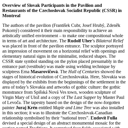
Overview of Slovak Participants in the Pavilion and
Restaurants of the Czechoslovak Socialist Republic (CSSR) in
Montreal
The authors of the pavilion (František Cubr, Josef Hrubý, Zdeněk
Pokorný) considered it their main responsibility to achieve an
artistically unified environment – to make one compositional whole
in terms of art and architecture. The
Rudolf Uher
’s
Bilateral Relief
was placed in front of the pavilion entrance. The sculptor portrayed
an impression of movement on a horizontal relief with openings and
elementary natural signs in the minimalist, reduced shapes. The
CSSR state symbol standing on the pylon placed presumably in the
entrance part (vestibule) was made using welding technique by
sculptress Erna
Masarovičová
. The
Hall of
Centuries
showed the
stages of historical evolution of Czechoslovakia. Here, Slovakia was
displayed by the exhibits from the beginnings of the settlement in the
area of today’s Slovakia and artworks of gothic culture: the gothic
monstrance from Spišská Nová Ves town, wooden sculpture of
Virgin Mary of Ulož and a copy of
The Last Supper
by Master Paul
of Levoča. The tapestry based on the design of the now-forgotten
painter
Juraj Krén
entitled
Maple and Lime Tree
was also installed
in this section; it was to illustrate the Czechoslovak-Canadian
relationship symbolised by their “national trees”.
Ľudovít Fulla
devised a special design of an abstract monumental mosaic for the