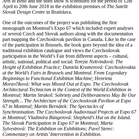
Arts
in Brno and the third show is scheduled for the period of 12th
April to 20th June 2018 in the exhibition premises of
The Satelit
Slovak Design Centre
in Bratislava.
One of the outcomes of the project was publishing the first
monograph on Montreal’s Expo 67 which included expert analyses
of several Czech and Slovak authors along with the documentation
part mapping the Czechoslovak pavilion in Canada. Like in the case
of the participation in Brussels, the book goes beyond the idea of a
traditional exhibition catalogue and views the Czechoslovak
participation in the World’s Fair from different aspects – cultural,
artistic, national, political and social:
Terezie Nekvindová: The
Height of Exhibition Practice; Daniela Kramerová: Czechoslovakia
at the World’s Fairs in Brussels and Montreal. From Legendary
Beginnings to Functional Exhibition Machine; Henrieta
Moravčíková: What was Missed Out at Expo. The Czechoslovak
Architectural Technicism in the Context of the World Exhibition in
Montreal; Martin Strakoš: Sobriety and Deliberateness May Be Our
Strength… The Architecture of the Czechoslovak Pavilion at Expo
67 in Montreal; Martin Bernátek: The Spectacles of
Synchronisation. The Czechoslovak Audiovisual Projects at Expo 67
in Montreal; Vladimíra Büngerová: Shepherd’s Hut on the Island.
The Slovak Participation in Expo 67 in Montreal; Marta
Sylvestrová: The Exhibition on Exhibitions; Pavel Sterec:
Commentary on Artists’ Intervention in Exhibition.