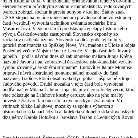
reliéf Rudolfa Uhra, v horizontálne orientovanom reliéfe s otvormi a
elementárnymi prírodnými znakmi v minimalisticky redukovaných
tvaroch zobrazil sochár impresiu pohybu v krajine. Štátny znak
ČSSR stojaci na pylóne umiestnenom pravdepodobne vo vstupnej
časti (vestibul) vytvorila technikou zvárania sochárka Erna
Masarovičová. V Sieni stáročí predstavujúcej etapy historického
vývoja Československa zastupovali Slovensko exponáty zo
začiatkov osídlenia územia Slovenska a diela gotickej kultúry:
gotická monštrancia zo Spišskej Novej Vsi, madona z Úlože a kópia
Poslednej večere Majstra Pavla z Levoče. V tejto časti inštalovaný
gobelín – podľa návrhu dnes už zabudnutého maliara Juraja Kréna –
nazvaný Javor a lipa, zobrazoval československo-kanadské vzťahy
symbolizované „národnými stromami“. Ľudovít Fulla pre Montreal
pripravil návrh abstraktnej monumentálnej mozaiky do časti
nazvanej Tradície, ktorá obsahovala štyri polia – inšpiračné zdroje
ľudového pôvodu. Druhá mozaika v tejto časti bola vytvorená
podľa maľby Milana Laluhu Traja chlapi v čierno-bielej verzii, ktorá
viac odkazuje na Laluhove kresby ceruzou ako na jeho maľby
povestné žiarivou farebnosťou a dynamickým stvárnením. Vo
vitrínach blízko Laluhovej mozaiky sa spolu s výberom z
historického skla nachádzala aj kolekcia súdobého skla slovenských
dizajnérov Karola Hološku a Jaroslava Tarabu z Lednických Rovní.