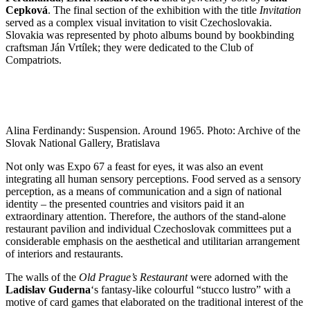
Cepková
. The final section of the exhibition with the title
Invitation
served as a complex visual invitation to visit Czechoslovakia.
Slovakia was represented by photo albums bound by bookbinding
craftsman Ján Vrtílek; they were dedicated to the Club of
Compatriots.
Alina Ferdinandy: Suspension. Around 1965. Photo: Archive of the
Slovak National Gallery, Bratislava
Not only was Expo 67 a feast for eyes, it was also an event
integrating all human sensory perceptions. Food served as a sensory
perception, as a means of communication and a sign of national
identity – the presented countries and visitors paid it an
extraordinary attention. Therefore, the authors of the stand-alone
restaurant pavilion and individual Czechoslovak committees put a
considerable emphasis on the aesthetical and utilitarian arrangement
of interiors and restaurants.
The walls of the
Old Prague’s Restaurant
were adorned with the
Ladislav Guderna
‘s fantasy-like colourful “stucco lustro” with a
motive of card games that elaborated on the traditional interest of the