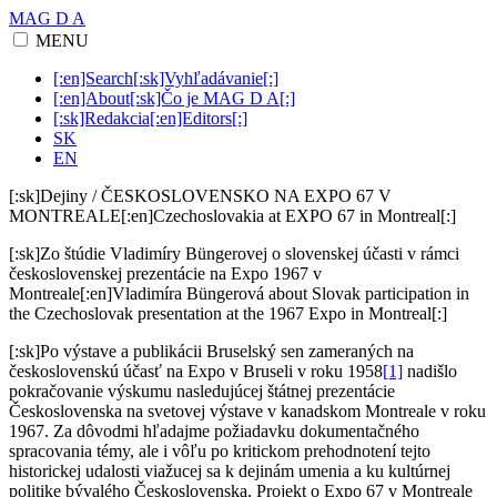
MAG D A
MENU
[:en]Search[:sk]Vyhľadávanie[:]
[:en]About[:sk]Čo je MAG D A[:]
[:sk]Redakcia[:en]Editors[:]
SK
EN
[:sk]Dejiny / ČESKOSLOVENSKO NA EXPO 67 V
MONTREALE[:en]Czechoslovakia at EXPO 67 in Montreal[:]
[:sk]Zo štúdie Vladimíry Büngerovej o slovenskej účasti v rámci
československej prezentácie na Expo 1967 v
Montreale[:en]Vladimíra Büngerová about Slovak participation in
the Czechoslovak presentation at the 1967 Expo in Montreal[:]
[:sk]Po výstave a publikácii Bruselský sen zameraných na
československú účasť na Expo v Bruseli v roku 1958
[1]
nadišlo
pokračovanie výskumu nasledujúcej štátnej prezentácie
Československa na svetovej výstave v kanadskom Montreale v roku
1967. Za dôvodmi hľadajme požiadavku dokumentačného
spracovania témy, ale i vôľu po kritickom prehodnotení tejto
historickej udalosti viažucej sa k dejinám umenia a ku kultúrnej
politike bývalého Československa. Projekt o Expo 67 v Montreale