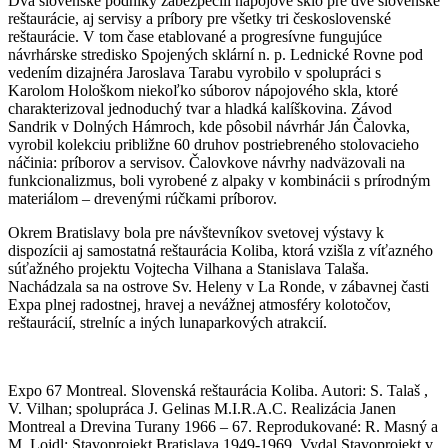
Dva slovenské podniky zabezpečili nápojové sklo pre dve slovenské
reštaurácie, aj servisy a príbory pre všetky tri československé
reštaurácie. V tom čase etablované a progresívne fungujúce
návrhárske stredisko Spojených sklární n. p. Lednické Rovne pod
vedením dizajnéra Jaroslava Tarabu vyrobilo v spolupráci s
Karolom Hološkom niekoľko súborov nápojového skla, ktoré
charakterizoval jednoduchý tvar a hladká kalíškovina. Závod
Sandrik v Dolných Hámroch, kde pôsobil návrhár Ján Čalovka,
vyrobil kolekciu približne 60 druhov postriebreného stolovacieho
náčinia: príborov a servisov. Čalovkove návrhy nadväzovali na
funkcionalizmus, boli vyrobené z alpaky v kombinácii s prírodným
materiálom – drevenými rúčkami príborov.
Okrem Bratislavy bola pre návštevníkov svetovej výstavy k
dispozícii aj samostatná reštaurácia Koliba, ktorá vzišla z víťazného
súťažného projektu Vojtecha Vilhana a Stanislava Talaša.
Nachádzala sa na ostrove Sv. Heleny v La Ronde, v zábavnej časti
Expa plnej radostnej, hravej a nevážnej atmosféry kolotočov,
reštaurácií, strelníc a iných lunaparkových atrakcií.
Expo 67 Montreal. Slovenská reštaurácia Koliba. Autori: S. Talaš ,
V. Vilhan; spolupráca J. Gelinas M.I.R.A.C. Realizácia Janen
Montreal a Drevina Turany 1966 – 67. Reprodukované: R. Masný a
M. Lojdl: Stavoprojekt Bratislava 1949-1969. Vydal Stavoprojekt v