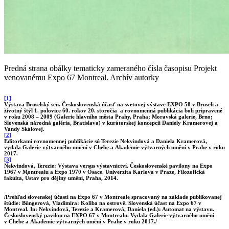
Predná strana obálky tematicky zameraného čísla časopisu Projekt
venovanému Expo 67 Montreal. Archív autorky
[
1]
Výstava Bruselský sen. Československá účasť na svetovej výstave EXPO 58 v Bruseli a
životný štýl 1. polovice 60. rokov 20. storočia a rovnomenná publikácia boli pripravené
v roku 2008 – 2009 (Galerie hlavního města Prahy, Praha; Moravská galerie, Brno;
Slovenská národná galéria, Bratislava) v kurátorskej koncepcii Daniely Kramerovej a
Vandy Skálovej.
[2]
Editorkami rovnomennej publikácie sú Terezie Nekvindová a Daniela Kramerová,
vydala Galerie výtvarného umění v Chebe a Akademie výtvarných umění v Prahe v roku
2017.
[3]
Nekvindová, Terezie: Výstava versus výstavnictví. Československé pavilony na Expo
1967 v Montrealu a Expo 1970 v Ósace. Univerzita Karlova v Praze, Filozofická
fakulta, Ústav pro dějiny umění, Praha, 2014.
/Prehľad slovenskej účasti na Expo 67 v Montreale spracovaný na základe publikovanej
štúdie: Büngerová, Vladimíra: Koliba na ostrově. Slovenská účast na Expo 67 v
Montreal. In: Nekvindová, Terezie a Kramerová, Daniela (ed.): Automat na výstavu.
Československý pavilon na EXPO 67 v Montrealu. Vydala Galerie výtvarného umění
v Chebe a Akademie výtvarných umění v Prahe v roku 2017./