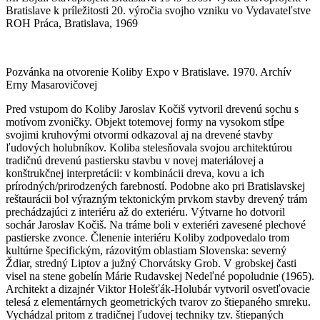
Bratislave k príležitosti 20. výročia svojho vzniku vo Vydavateľstve
ROH Práca, Bratislava, 1969
Pozvánka na otvorenie Koliby Expo v Bratislave. 1970. Archív
Erny Masarovičovej
Pred vstupom do Koliby Jaroslav Kočiš vytvoril drevenú sochu s
motívom zvoničky. Objekt totemovej formy na vysokom stĺpe
svojimi kruhovými otvormi odkazoval aj na drevené stavby
ľudových holubníkov. Koliba stelesňovala svojou architektúrou
tradičnú drevenú pastiersku stavbu v novej materiálovej a
konštrukčnej interpretácii: v kombinácii dreva, kovu a ich
prírodných/prirodzených farebností. Podobne ako pri Bratislavskej
reštaurácii bol výrazným tektonickým prvkom stavby drevený trám
prechádzajúci z interiéru až do exteriéru. Výtvarne ho dotvoril
sochár Jaroslav Kočiš. Na tráme boli v exteriéri zavesené plechové
pastierske zvonce. Členenie interiéru Koliby zodpovedalo trom
kultúrne špecifickým, rázovitým oblastiam Slovenska: severný
Ždiar, stredný Liptov a južný Chorvátsky Grob. V grobskej časti
visel na stene gobelín Márie Rudavskej Nedeľné popoludnie (1965).
Architekt a dizajnér Viktor Holešťák-Holubár vytvoril osvetľovacie
telesá z elementárnych geometrických tvarov zo štiepaného smreku.
Vychádzal pritom z tradičnej ľudovej techniky tzv. štiepaných