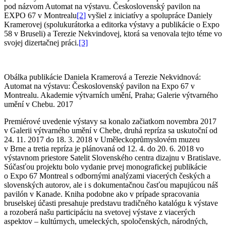
pod názvom Automat na výstavu. Československý pavilon na
EXPO 67 v Montrealu
[2
]
vyšiel z iniciatívy a spolupráce Daniely
Kramerovej (spolukurátorka a editorka výstavy a publikácie o Expo
58 v Bruseli) a Terezie Nekvindovej, ktorá sa venovala tejto téme vo
svojej dizertačnej práci.
[3]
Obálka publikácie Daniela Kramerová a Terezie Nekvidnová:
Automat na výstavu: Československý pavilon na Expo 67 v
Montrealu. Akademie výtvarních umění, Praha; Galerie výtvarného
umění v Chebu. 2017
Premiérové uvedenie výstavy sa konalo začiatkom novembra 2017
v Galerii výtvarného umění v Chebe, druhá repríza sa uskutoční od
24. 11. 2017 do 18. 3. 2018 v Uměleckoprůmyslovém muzeu
v Brne a tretia repríza je plánovaná od 12. 4. do 20. 6. 2018 vo
výstavnom priestore Satelit Slovenského centra dizajnu v Bratislave.
Súčasťou projektu bolo vydanie prvej monografickej publikácie
o Expo 67 Montreal s odbornými analýzami viacerých českých a
slovenských autorov, ale i s dokumentačnou časťou mapujúcou náš
pavilón v Kanade. Kniha podobne ako v prípade spracovania
bruselskej účasti presahuje predstavu tradičného katalógu k výstave
a rozoberá našu participáciu na svetovej výstave z viacerých
aspektov – kultúrnych, umeleckých, spoločenských, národných,