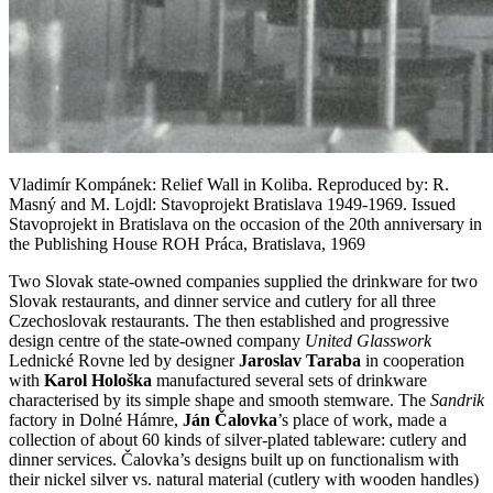
Vladimír Kompánek: Relief Wall in Koliba. Reproduced by: R.
Masný and M. Lojdl: Stavoprojekt Bratislava 1949-1969. Issued
Stavoprojekt in Bratislava on the occasion of the 20th anniversary in
the Publishing House ROH Práca, Bratislava, 1969
Two Slovak state-owned companies supplied the drinkware for two
Slovak restaurants, and dinner service and cutlery for all three
Czechoslovak restaurants. The then established and progressive
design centre of the state-owned company
United Glasswork
Lednické Rovne led by designer
Jaroslav Taraba
in cooperation
with
Karol Hološka
manufactured several sets of drinkware
characterised by its simple shape and smooth stemware. The
Sandrik
factory in Dolné Hámre,
Ján Čalovka
’s place of work, made a
collection of about 60 kinds of silver-plated tableware: cutlery and
dinner services. Čalovka’s designs built up on functionalism with
their nickel silver vs. natural material (cutlery with wooden handles)