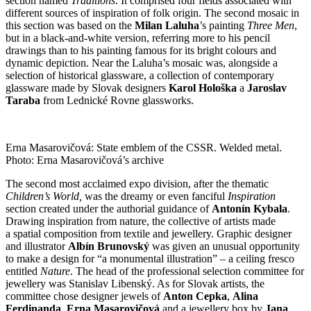
section named
Traditions
. It comprised four fields associated with
different sources of inspiration of folk origin. The second mosaic in
this section was based on the
Milan Laluha
’s painting
Three Men
,
but in a black-and-white version, referring more to his pencil
drawings than to his painting famous for its bright colours and
dynamic depiction. Near the Laluha’s mosaic was, alongside a
selection of historical glassware, a collection of contemporary
glassware made by Slovak designers
Karol Hološka
a
Jaroslav
Taraba
from Lednické Rovne glassworks.
Erna Masarovičová: State emblem of the CSSR. Welded metal.
Photo: Erna Masarovičová’s archive
The second most acclaimed expo division, after the thematic
Children’s World,
was the dreamy or even fanciful
Inspiration
section created under the authorial guidance of
Antonín Kybala
.
Drawing inspiration from nature, the collective of artists made
a spatial composition from textile and jewellery. Graphic designer
and illustrator
Albín Brunovský
was given an unusual opportunity
to make a design for “a monumental illustration” – a ceiling fresco
entitled
Nature
. The head of the professional selection committee for
jewellery was Stanislav Libenský. As for Slovak artists, the
committee chose designer jewels of
Anton Cepka
,
Alina
Ferdinanda
,
Erna Masarovičová
and a jewellery box by
Jana