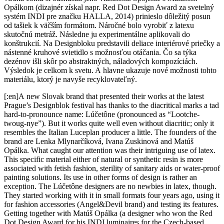
Opálkom (dizajnér získal napr. Red Dot Design Award za svetelný
systém INDI pre značku HALLA, 2014) prinieslo dôležitý posun
od tašiek k väčším formátom. Náročné bolo vyrobiť z latexu
skutočnú metráž. Následne ju experimentálne aplikovali do
konštrukcií. Na Designbloku predstavili deliace interiérové priečky a
nástenné kruhové svietidlo s možnosťou otáčania. Čo sa týka
dezénov išli skôr po abstraktných, náladových kompozíciách.
Výsledok je celkom k svetu. A hlavne ukazuje nové možnosti tohto
materiálu, ktorý je navyše recyklovateľný.
[:en]A new Slovak brand that presented their works at the latest
Prague’s Designblok festival has thanks to the diacritical marks a tad
hard-to-pronounce name: Lúčetône (pronounced as “Lootche-
twoug-nye”). But it works quite well even without diacritic; only it
resembles the Italian Luceplan producer a little. The founders of the
brand are Lenka Mlynarčíková, Ivana Zuskinová and Matúš
Opálka. What caught our attention was their intriguing use of latex.
This specific material either of natural or synthetic resin is more
associated with fetish fashion, sterility of sanitary aids or water-proof
painting solutions. Its use in other forms of design is rather an
exception. The Lúčetône designers are no newbies in latex, though.
They started working with it in small formats four years ago, using it
for fashion accessories (Angel&Devil brand) and testing its features.
Getting together with Matúš Opálka (a designer who won the Red
Dot Design Award for his INDI luminaires for the Czech-based