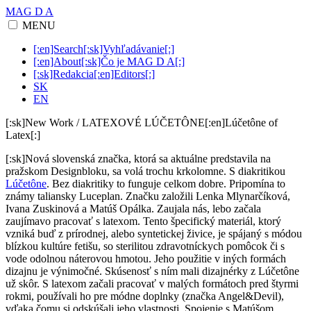
MAG D A
MENU
[:en]Search[:sk]Vyhľadávanie[:]
[:en]About[:sk]Čo je MAG D A[:]
[:sk]Redakcia[:en]Editors[:]
SK
EN
[:sk]New Work / LATEXOVÉ LÚČETÔNE[:en]Lúčetône of
Latex[:]
[:sk]Nová slovenská značka, ktorá sa aktuálne predstavila na
pražskom Designbloku, sa volá trochu krkolomne. S diakritikou
Lúčetône
. Bez diakritiky to funguje celkom dobre. Pripomína to
známy taliansky Luceplan. Značku založili Lenka Mlynarčíková,
Ivana Zuskinová a Matúš Opálka. Zaujala nás, lebo začala
zaujímavo pracovať s latexom. Tento špecifický materiál, ktorý
vzniká buď z prírodnej, alebo syntetickej živice, je spájaný s módou
blízkou kultúre fetišu, so sterilitou zdravotníckych pomôcok či s
vode odolnou náterovou hmotou. Jeho použitie v iných formách
dizajnu je výnimočné. Skúsenosť s ním mali dizajnérky z Lúčetône
už skôr. S latexom začali pracovať v malých formátoch pred štyrmi
rokmi, používali ho pre módne doplnky (značka Angel&Devil),
vďaka čomu si odskúšali jeho vlastnosti. Spojenie s Matúšom