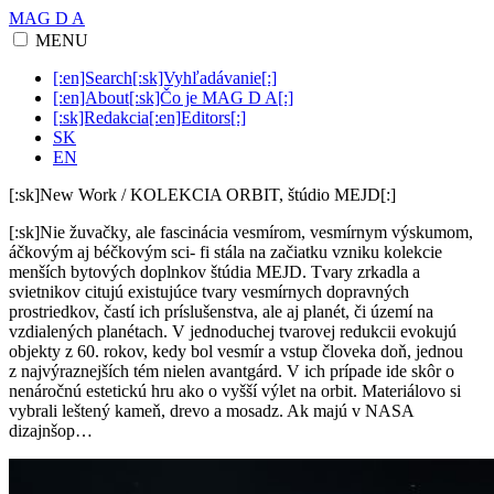
MAG D A
MENU
[:en]Search[:sk]Vyhľadávanie[:]
[:en]About[:sk]Čo je MAG D A[:]
[:sk]Redakcia[:en]Editors[:]
SK
EN
[:sk]New Work / KOLEKCIA ORBIT, štúdio MEJD[:]
[:sk]Nie žuvačky, ale fascinácia vesmírom, vesmírnym výskumom,
áčkovým aj béčkovým sci- fi stála na začiatku vzniku kolekcie
menších bytových doplnkov štúdia MEJD. Tvary zrkadla a
svietnikov citujú existujúce tvary vesmírnych dopravných
prostriedkov, častí ich príslušenstva, ale aj planét, či území na
vzdialených planétach. V jednoduchej tvarovej redukcii evokujú
objekty z 60. rokov, kedy bol vesmír a vstup človeka doň, jednou
z najvýraznejších tém nielen avantgárd. V ich prípade ide skôr o
nenáročnú estetickú hru ako o vyšší výlet na orbit. Materiálovo si
vybrali leštený kameň, drevo a mosadz. Ak majú v NASA
dizajnšop…