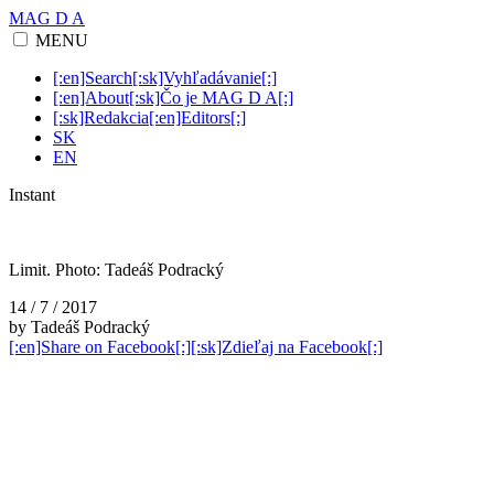
MAG D A
MENU
[:en]Search[:sk]Vyhľadávanie[:]
[:en]About[:sk]Čo je MAG D A[:]
[:sk]Redakcia[:en]Editors[:]
SK
EN
Instant
Limit. Photo: Tadeáš Podracký
14 / 7 / 2017
by Tadeáš Podracký
[:en]Share on Facebook[:][:sk]Zdieľaj na Facebook[:]
şans
vidobet
vidobet
vidobet
vidobet
casinolevant
casinolevant
casinolevant
vidobet
şans
casinolevant
casino
şans
casino
casino
casino
boostaro
casinolevant
şans
casinolevant
şanscasino
vidobet
vidobet
levant
gorabet
galyabet
gorabet
gorabet
gorabet
vidobet
galyabet
gorabet
gorabet
casino
|
|
güncel
giriş
|
|
|
giriş
casino
giriş
şans
casino
levant
şans
şans
|
giriş
casino
giriş
|
|
giriş
casino
|
|
|
|
|
giriş
|
|
|
giriş
|
|
|
|
|
giriş
|
|
|
|
giriş
|
|
|
|
|
|
|