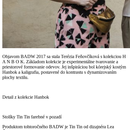
Objavom BADW 2017 sa stala Terézia Feňovčíková s kolekciou H
A N B O K. Základom kolekcie je experimentálne tvarovanie a
priestorové formovanie odevov. Jej inšpiráciou bol kórejský kostým
Hanbok a kaligrafia, postavené do kontrastu s dynamizovaním
plochy textilu.
Detail z kolekcie Hanbok
Stolíky Tin Tin farebné v pozadí
Produktom tohtoročného BADW je Tin Tin od dizajnéra Lea