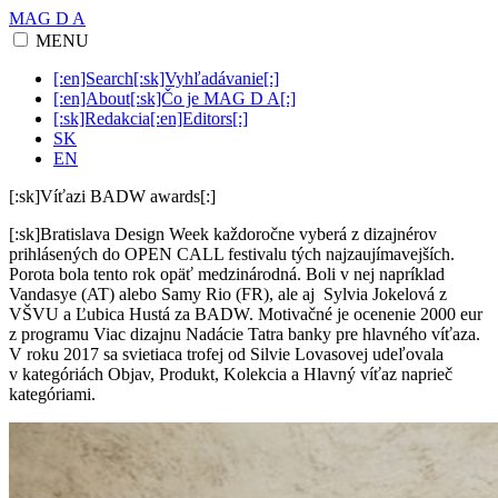
MAG D A
MENU
[:en]Search[:sk]Vyhľadávanie[:]
[:en]About[:sk]Čo je MAG D A[:]
[:sk]Redakcia[:en]Editors[:]
SK
EN
[:sk]Víťazi BADW awards[:]
[:sk]Bratislava Design Week každoročne vyberá z dizajnérov
prihlásených do OPEN CALL festivalu tých najzaujímavejších.
Porota bola tento rok opäť medzinárodná. Boli v nej napríklad
Vandasye (AT) alebo Samy Rio (FR), ale aj Sylvia Jokelová z
VŠVU a Ľubica Hustá za BADW. Motivačné je ocenenie 2000 eur
z programu Viac dizajnu Nadácie Tatra banky pre hlavného víťaza.
V roku 2017 sa svietiaca trofej od Silvie Lovasovej udeľovala
v kategóriách Objav, Produkt, Kolekcia a Hlavný víťaz naprieč
kategóriami.