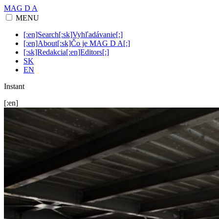
MAG D A
MENU
[:en]Search[:sk]Vyhľadávanie[:]
[:en]About[:sk]Čo je MAG D A[:]
[:sk]Redakcia[:en]Editors[:]
SK
EN
Instant
[:en]