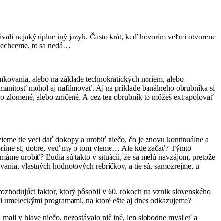
ívali nejaký úplne iný jazyk. Často krát, keď hovorím veľmi otvorene
 nechceme, to sa nedá…
námkovania, alebo na základe technokratických noriem, alebo
ozmanitosť mohol aj nafilmovať. Aj na príklade banálneho obrubníka si
bo zlomené, alebo zničené. A cez ten obrubník to môžeš extrapolovať
vieme tie veci dať dokopy a urobiť niečo, čo je znovu kontinuálne a
hovoríme si, dobre, veď my o tom vieme… Ale kde začať? Týmto
máme urobiť? Ľudia sú takto v situácii, že sa melú navzájom, pretože
rovania, vlastných hodnotových rebríčkov, a tie sú, samozrejme, u
ozhodujúci faktor, ktorý pôsobil v 60. rokoch na vznik slovenského
ými umeleckými programami, na ktoré ešte aj dnes odkazujeme?
mali v hlave niečo, nezostávalo nič iné, len slobodne myslieť a