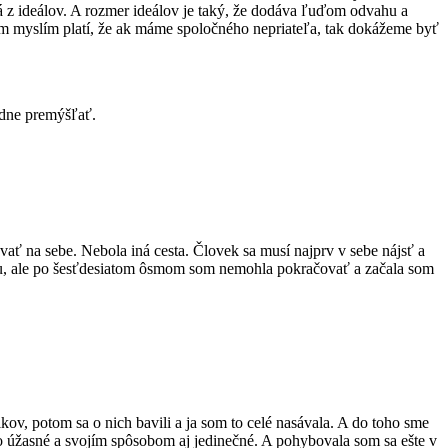
aná z ideálov. A rozmer ideálov je taký, že dodáva ľuďom odvahu a
tom myslím platí, že ak máme spoločného nepriateľa, tak dokážeme byť
bodne premýšľať.
vať na sebe. Nebola iná cesta. Človek sa musí najprv v sebe nájsť a
éžiu, ale po šesťdesiatom ôsmom som nemohla pokračovať a začala som
v, potom sa o nich bavili a ja som to celé nasávala. A do toho sme
 to úžasné a svojím spôsobom aj jedinečné. A pohybovala som sa ešte v