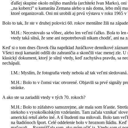
ďalšej skupine okolo môjho manžela (architekt Ivan Marko), oni 
,,na koberci” u kamaráta Zemana alebo u nás doma, lebo môj man
ktoré organizovali. Oni mi urobili aj prvú výstavu v roku 1965 v
Bolo to tak, že ste v druhej polovici 60. rokov mentálne žili na západ
M.H.: Necestovalo sa vôbec, alebo len veľmi ťažko. Bola to len eu
vtedy taká silná, že sme ani nepotrebovali nikam chodiť, ani na z
Keď si o tom dnes človek číta napríklad Juráčkove denníkové záznam
Všetci moji kamaráti odišli do zahraničia a skončili viac menej zle. U
klasický dokument, ktorý je silný vtedy, keď zachytáva pravdu, sa nedal
nechápali.
I.M.: Myslím, že fotografia vtedy nebola až tak veľmi sledovaná.
M.H.: Bolo to v čomsi viac otvorené. Objavili sa prvé signály pr
stránke.
A ako ste sa zariadili vtedy v tých 70. rokoch?
M.H.: Bolo to zúfalstvo samozrejme, ale mala som šťastie. Stret
niekoho s vysokoškolským vzdelaním. Tam začala vznikať sloven
americkú retuš alebo iné. A tí študenti ma milovali. Bolo tam ve
na štadiónoch šport. Celé oddelenie bolo v hroznom štádiu. Keď so
maľovali… Rozmýšľala som, ako mám učiť ja. Vtedy som si poved