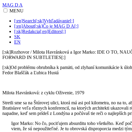
MAG D A
MENU
[:en]Search[:sk]Vyhľadávanie[:]
[:en]About[:sk]Čo je MAG D A[:]
[:sk]Redakcia[:en]Editors[:]
SK
EN
[:sk]Rozhovor / Milota Havránková a Igor Marko: IDE O TO
FORWARD IN SUBTLETIES[:]
[:sk]Od problému obrubníka k pamäti, od zlyhaní komunikácie k úl
Fedor Blaščák a Ľubica Hustá
Milota Havránková: z cyklu Oživenie, 1979
Stretli sme sa na Štúrovej ulici, ktorá má asi pol kilometra, no na to, 
Bratislave veľa rôznych konferencií, na ktorých architekti ukazovali r
napadne, keď sem prídeš z Londýna a počúvaš tie reči o najlepších prí
Igor Marko: No čo, pociťujem absurditu toho všetkého. Keď poč
viem, že sú nepoužiteľné. Je tu obrovská disproporcia medzi tým