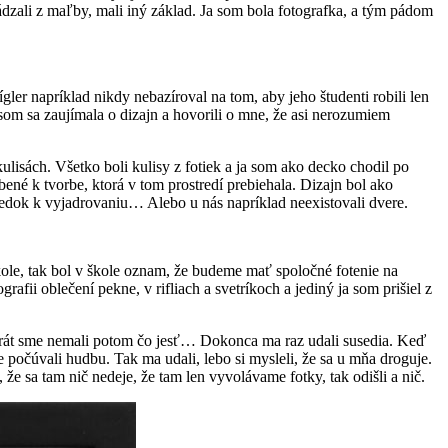
zali z maľby, mali iný základ. Ja som bola fotografka, a tým pádom
ler napríklad nikdy nebazíroval na tom, aby jeho študenti robili len
 som sa zaujímala o dizajn a hovorili o mne, že asi nerozumiem
ulisách. Všetko boli kulisy z fotiek a ja som ako decko chodil po
ené k tvorbe, ktorá v tom prostredí prebiehala. Dizajn bol ako
riedok k vyjadrovaniu… Alebo u nás napríklad neexistovali dvere.
ole, tak bol v škole oznam, že budeme mať spoločné fotenie na
grafii oblečení pekne, v rifliach a svetríkoch a jediný ja som prišiel z
kokrát sme nemali potom čo jesť… Dokonca ma raz udali susedia. Keď
počúvali hudbu. Tak ma udali, lebo si mysleli, že sa u mňa droguje.
, že sa tam nič nedeje, že tam len vyvolávame fotky, tak odišli a nič.