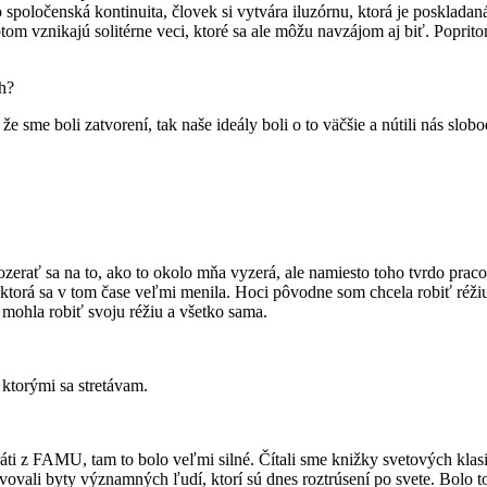
bo spoločenská kontinuita, človek si vytvára iluzórnu, ktorá je posklad
tom vznikajú solitérne veci, ktoré sa ale môžu navzájom aj biť. Popri
ch?
že sme boli zatvorení, tak naše ideály boli o to väčšie a nútili nás slo
zerať sa na to, ako to okolo mňa vyzerá, ale namiesto toho tvrdo praco
u, ktorá sa v tom čase veľmi menila. Hoci pôvodne som chcela robiť r
 mohla robiť svoju réžiu a všetko sama.
 ktorými sa stretávam.
 z FAMU, tam to bolo veľmi silné. Čítali sme knižky svetových klasiko
števovali byty významných ľudí, ktorí sú dnes roztrúsení po svete. Bolo