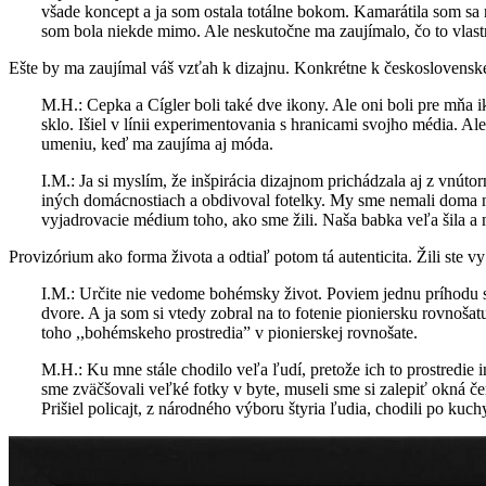
všade koncept a ja som ostala totálne bokom. Kamarátila som s
som bola niekde mimo. Ale neskutočne ma zaujímalo, čo to vlastn
Ešte by ma zaujímal váš vzťah k dizajnu. Konkrétne k československej
M.H.: Cepka a Cígler boli také dve ikony. Ale oni boli pre mňa i
sklo. Išiel v línii experimentovania s hranicami svojho média. A
umeniu, keď ma zaujíma aj móda.
I.M.: Ja si myslím, že inšpirácia dizajnom prichádzala aj z vnúto
iných domácnostiach a obdivoval fotelky. My sme nemali doma nič.
vyjadrovacie médium toho, ako sme žili. Naša babka veľa šila a m
Provizórium ako forma života a odtiaľ potom tá autenticita. Žili ste 
I.M.: Určite nie vedome bohémsky život. Poviem jednu príhodu s
dvore. A ja som si vtedy zobral na to fotenie pioniersku rovnošatu.
toho ,,bohémskeho prostredia” v pionierskej rovnošate.
M.H.: Ku mne stále chodilo veľa ľudí, pretože ich to prostredie
sme zväčšovali veľké fotky v byte, museli sme si zalepiť okná č
Prišiel policajt, z národného výboru štyria ľudia, chodili po kuchy