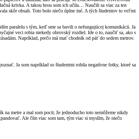
radačná krivka. A takou hrou som ich učila… Naučili sa viac za ten
ala skôr obsah. Toto bolo niečo úplne iné. A tých študentov to veľmi
idím paralelu s tým, keď sme sa bavili o nefungujúcej komunikácii. Ja
ajné veci robia niekedy obrovský rozdiel. Ide o to, naučiť sa, ako s
ú zásadám. Napríklad, prečo má mať chodník od päť do sedem metrov.
oznať. Ja som napríklad so študentmi robila negatívne fotky, ktoré sa
bík na metre a mal som pocit, že jednoducho toto nemôžeme nikdy
xpandovať. Ale čím viac som tam, tým viac si myslím, že niečo