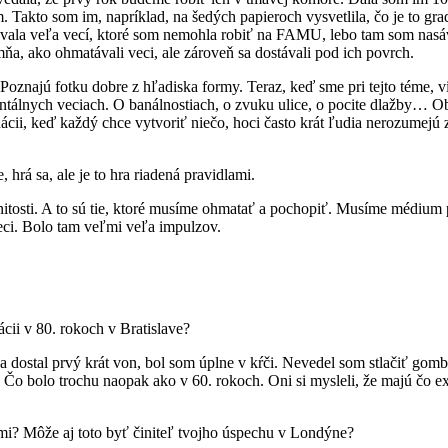
em. Takto som im, napríklad, na šedých papieroch vysvetlila, čo je to g
rovala veľa vecí, ktoré som nemohla robiť na FAMU, lebo tam som nasáv
ňa, ako ohmatávali veci, ale zároveň sa dostávali pod ich povrch.
 Poznajú fotku dobre z hľadiska formy. Teraz, keď sme pri tejto téme, v
tálnych veciach. O banálnostiach, o zvuku ulice, o pocite dlažby… Obyč
ácii, keď každý chce vytvoriť niečo, hoci často krát ľudia nerozumej
rá sa, ale je to hra riadená pravidlami.
nitosti. A to sú tie, ktoré musíme ohmatať a pochopiť. Musíme médium p
veci. Bolo tam veľmi veľa impulzov.
ácii v 80. rokoch v Bratislave?
 dostal prvý krát von, bol som úplne v kŕči. Nevedel som stlačiť gom
 Čo bolo trochu naopak ako v 60. rokoch. Oni si mysleli, že majú čo e
i? Môže aj toto byť činiteľ tvojho úspechu v Londýne?