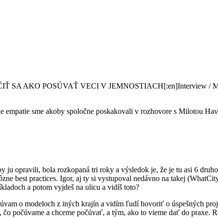
, NAUČIŤ SA AKO POSÚVAŤ VECI V JEMNOSTIACH[:en]Interview /
ohe empatie sme akoby spoločne poskakovali v rozhovore s Milotou H
aby ju opravili, bola rozkopaná tri roky a výsledok je, že je tu asi 6 dr
ôzne best practices. Igor, aj ty si vystupoval nedávno na takej (WhatCity
kladoch a potom vyjdeš na ulicu a vidíš toto?
úvam o modeloch z iných krajín a vidím ľudí hovoriť o úspešných proj
, čo počúvame a chceme počúvať, a tým, ako to vieme dať do praxe. Rea