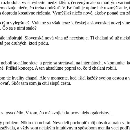
ekto rozhodol a vy si vyberte medzi žltým, červeným alebo modrým vari
medzuje niečo, čo treba dodržať. V Británii je úplne iné rozmýšľanie, 
dopredu kreatívne riešenia. Vymýšľaš niečo nové, akoby ponad ten zák
ým vylepšuješ. Vráťme sa však teraz k českej a slovenskej novej vlne. T
 Čo sa s nimi stalo?
tále inšpirujú. Slovenská nová vlna už neexistuje. Tí chalani sú už niek
itá pre druhých, ktorí prídu.
boli sociálne siete, a preto sa stretávali na internátoch, v komunite, kd
. Prišiel koncept. A ten absolútne poprel to, čo tí chalani robili.
om tie kvality chápal. Ale v momente, keď išiel každý svojou cestou a vy
govať. Skôr tam som ja cítil slepú cestu.
čo sa osvedčilo. V tom, čo má svojich kupcov alebo galeristov…
problém. Nikto ma nebral. Nevedeli pochopiť môj obsah a bralo sa to 
 zažívala, a vždy som nejakým intuitívnym spôsobom menila veci podľa