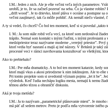
I.M.: Jeden z nich. Ale je ešte veľmi veľa iných parametrov. Vrát
urobíš, je to, že sa začneš pozerať na seba. Čo ja vlastne robím
,,drift wood”. Je to drievko, ktoré pláva v oceáne a postupne sa
veľmi zaujímavý, tak ťa môže pohltiť. Ak nemáš niečo vlastné, č
A ty si vedel, čo chceš? Čo bol ten moment, keď si si povedal „takto 
I. M.: Ja som stále robil veľa vecí, za ktoré som nedostával žiad
trápilo. Nemal som kontakt s inými ľuďmi, s inými profesiami a vt
medzipriestor teraz nazývame moderne ,,verejný priestor”. Prvý pr
ktorí vedia byť nasraní a majú aj iné názory. V Británii je taký
procesné veci v rámci navrhovania konzultovať so všetkými, ktor
Ako to prebiehalo?
I.M.: Pre mňa dramaticky. A to bol ten moment katarzie, kedy som
ktorí majú vkus a akosi prirodzene k nim inklinujem. Ale to ešte
Pri tomto projekte som si uvedomil význam pojmu ,,let it be”. J
výsledok. Keď ľudia nechápu logiku mesta, nemajú k nemu žiaden 
témou alebo tézou a ohraničiť diskusiu.
Aká je tvoja metóda?
I.M.: Ja to nazývam ,,parametrické plánovanie miest”. Je mnoho 
má päť až sedem metrov. Preto je podľa mňa vytvorenie istého p