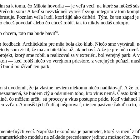
im sa k tomu, čo Milota hovorila — je veľa vecí, na ktoré sa môžeš súst
? Prečo tu som? A keď si nezvládneš vyriešiť svoju integritu v tom kom
 obrusuje. Poznám veľa ľudí, ktorí žijú ako driftéri. Tým, že ten západ
o chceš povedať alebo čo chceš robiť, tak to nikdy nedáš dokopy.
to chcem, toto ma bude baviť”.
en feedback. Architektúra pre mňa bola ako klub. Niečo sme vytvárali, no
edy som zistil, že ma architektúra až tak nebaví. A že je pre mňa oveľa 
ojekt, ktorý sme robili a realizoval sa v exteriéri, bol verejný park. A
 zákon — keď robíš niečo vo verejnom priestore, z verejných peňazí, mus
í budú používať ten park.
 si uvedomil, že ja vlastne neviem niekomu niečo nadiktovať. A že to, 
 neznamená, že budem zlý a odsuniem toho, kto vkus nemá. Často krát má
ediné, čo môžem určiť, sú procesy a vkus postupne príde. Keď vtiahneš
vzťah. A musíš tých ľudí aj inšpirovať, nie len pasívne čakať na to, n
meniteľných vecí. Napríklad ekonómia je parameter, ktorý sa mení z hľ
arametrického modelu na základe precedensov jedinou možnosťou. Prece