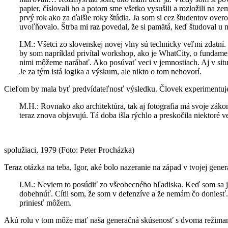
papier, číslovali ho a potom sme všetko vysušili a rozložili na z
prvý rok ako za ďalšie roky štúdia. Ja som si cez študentov ove
uvoľňovalo. Štrba mi raz povedal, že si pamätá, keď študoval u m
I.M.: Všetci zo slovenskej novej vlny sú technicky veľmi zdatní.
by som napríklad privítal workshop, ako je WhatCity, o fundamen
nimi môžeme narábať. Ako posúvať veci v jemnostiach. Aj v situ
Je za tým istá logika a výskum, ale nikto o tom nehovorí.
Cieľom by mala byť predvídateľnosť výsledku. Človek experimentuje, h
M.H.: Rovnako ako architektúra, tak aj fotografia má svoje záko
teraz znova objavujú. Tá doba išla rýchlo a preskočila niektoré 
spolužiaci, 1979 (Foto: Peter Procházka)
Teraz otázka na teba, Igor, aké bolo nazeranie na západ v tvojej gener
I.M.: Neviem to posúdiť zo všeobecného hľadiska. Keď som sa ja
dobehnúť. Cítil som, že som v defenzíve a že nemám čo doniesť.
priniesť môžem.
Akú rolu v tom môže mať naša generačná skúsenosť s dvoma režimam