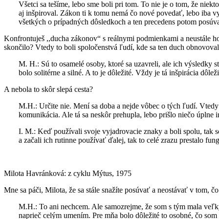
Všetci sa tešíme, lebo sme boli pri tom. To nie je o tom, že ni
aj inšpiroval. Zákon ti k tomu nemá čo nové povedať, lebo iba vy
všetkých o prípadných dôsledkoch a ten precedens potom posúva 
Konfrontuješ ,,ducha zákonov“ s reálnymi podmienkami a neustále ho t
skončilo? Vtedy to boli spoločenstvá ľudí, kde sa ten duch obnovoval.
M. H.: Sú to osamelé osoby, ktoré sa uzavreli, ale ich výsledky s
bolo solitérne a silné. A to je dôležité. Vždy je tá inšpirácia dôlež
A nebola to skôr slepá cesta?
M.H.: Určite nie. Mení sa doba a nejde vôbec o tých ľudí. Vtedy ne
komunikácia. Ale tá sa neskôr prehupla, lebo prišlo niečo úplne iné
I. M.: Keď používali svoje vyjadrovacie znaky a boli spolu, tak s
a začali ich rutinne používať ďalej, tak to celé zrazu prestalo fun
Milota Havránková: z cyklu Mýtus, 1975
Mne sa páči, Milota, že sa stále snažíte posúvať a neostávať v tom, 
M.H.: To ani nechcem. Ale samozrejme, že som s tým mala veľký 
naprieč celým umením. Pre mňa bolo dôležité to osobné, čo som