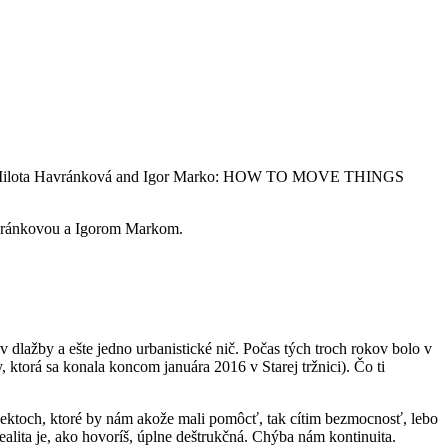
 Milota Havránková and Igor Marko: HOW TO MOVE THINGS
avránkovou a Igorom Markom.
uhov dlažby a ešte jedno urbanistické nič. Počas tých troch rokov bolo v
, ktorá sa konala koncom januára 2016 v Starej tržnici). Čo ti
ektoch, ktoré by nám akože mali pomôcť, tak cítim bezmocnosť, lebo
lita je, ako hovoríš, úplne deštrukčná. Chýba nám kontinuita.