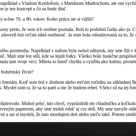
a napríklad s Vladom Kordošom, s Mariánom Mudrochom, ale oni vychád
e je ten koncept a čo sa bude diať.
 scéne 70. a 80. rokov. Koho prácu ste si vážili?
kony preto, že som ich osobne poznala. Boli to podobní ľudia ako ja. Cíg
le zároveň bol veľmi silná osobnosť. Ja som bola odsudzovaná za to, že
rného prostredia. Napríklad v našom byte nebol nábytok, my sme žili v k
 Mali sme len stôl, kde sa lepili fotky. Všetko bolo funkčne prispôsob
ala tam svoje veci. Milota to hneď chytila a využila ako kulisu, prost
vy bohémsky život?
 fotením. Keď som bol v druhom alebo treťom ročníku na základnej šk
 Myslel som si, že sa to patrí a nie že budem rebel. Všetci sú na tej foto
 inšpirovalo. Mohol prísť, kto chcel, vyprázdnili mi chladničku a koľ
erveným papierom, aby sme mohli robiť aj cez deň. My sme navyše stále 
ni a asi si mysleli, že tam mordujem deti alebo niečo také. Potom zistili