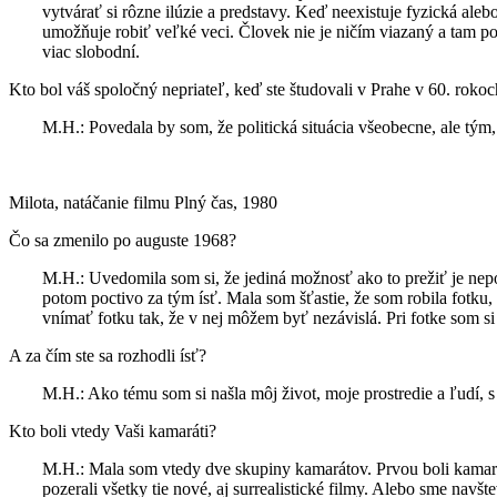
vytvárať si rôzne ilúzie a predstavy. Keď neexistuje fyzická ale
umožňuje robiť veľké veci. Človek nie je ničím viazaný a tam po
viac slobodní.
Kto bol váš spoločný nepriateľ, keď ste študovali v Prahe v 60. roko
M.H.: Povedala by som, že politická situácia všeobecne, ale tým, 
Milota, natáčanie filmu Plný čas, 1980
Čo sa zmenilo po auguste 1968?
M.H.: Uvedomila som si, že jediná možnosť ako to prežiť je nepo
potom poctivo za tým ísť. Mala som šťastie, že som robila fotk
vnímať fotku tak, že v nej môžem byť nezávislá. Pri fotke som si
A za čím ste sa rozhodli ísť?
M.H.: Ako tému som si našla môj život, moje prostredie a ľudí, s
Kto boli vtedy Vaši kamaráti?
M.H.: Mala som vtedy dve skupiny kamarátov. Prvou boli kamaráti
pozerali všetky tie nové, aj surrealistické filmy. Alebo sme nav