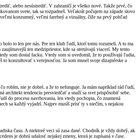
rediť, alebo nesústrediť. V zahraničí je všetko nové. Takže prvé, čo
plikovanom svete, tak sa rozpadneš. Veľakrát počujem na západe slovo
 je veľmi konzumný, veľmi farebný a vizuálny, čiže na prvý pohľad
 bolo to len pre nás. Pre ten klub ľudí, ktorí tomu rozumeli. A to ma
zaujímavejší ten medzipriestor, kde sa stretávajú viacerí. My tento
 vtedy som dostal facku. Vtedy som si uvedomil, že to používajú ľudia,
íš to konzultovať s verejnosťou. Ja som musel svoje dizajnérske a
čo robím, nie je dobré, a že to nefunguje. Ja mám napríklad rád ľudí,
 architekt tendenciu presviedčať a snaží sa svet prispôsobiť sebe.
 ľudí do procesu navrhovania, len vtedy pochopia, čo znamená
ech sa každý vyjadrí. Najprv musíš prísť ty s niečím, s nejakou
adiska času. A niektoré veci sú zasa dané. Chodník je vždy dobrý, ak
dens je dobrá udalosť nejakej zmeny, ktorá je zapísaná v čase.