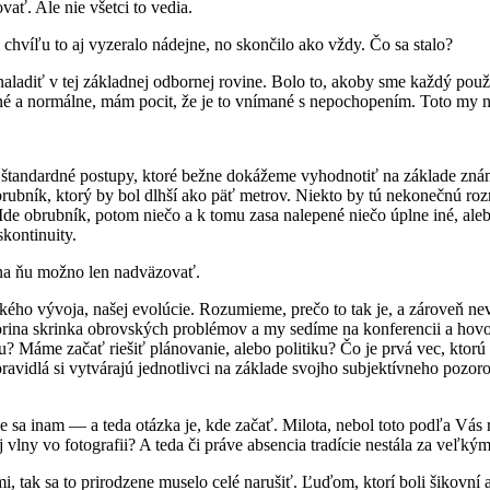
vať. Ale nie všetci to vedia.
hvíľu to aj vyzeralo nádejne, no skončilo ako vždy. Čo sa stalo?
naladiť v tej základnej odbornej rovine. Bolo to, akoby sme každý použ
né a normálne, mám pocit, že je to vnímané s nepochopením. Toto my
tujú štandardné postupy, ktoré bežne dokážeme vyhodnotiť na základe z
 obrubník, ktorý by bol dlhší ako päť metrov. Niekto by tú nekonečnú r
Ide obrubník, potom niečo a k tomu zasa nalepené niečo úplne iné, ale
kontinuity.
 na ňu možno len nadväzovať.
kého vývoja, našej evolúcie. Rozumieme, prečo to tak je, a zároveň ne
Pandorina skrinka obrovských problémov a my sedíme na konferencii a 
Máme začať riešiť plánovanie, alebo politiku? Čo je prvá vec, ktorú 
 pravidlá si vytvárajú jednotlivci na základe svojho subjektívneho pozo
sa inam — a teda otázka je, kde začať. Milota, nebol toto podľa Vás r
 vlny vo fotografii? A teda či práve absencia tradície nestála za veľk
tak sa to prirodzene muselo celé narušiť. Ľuďom, ktorí boli šikovní a 