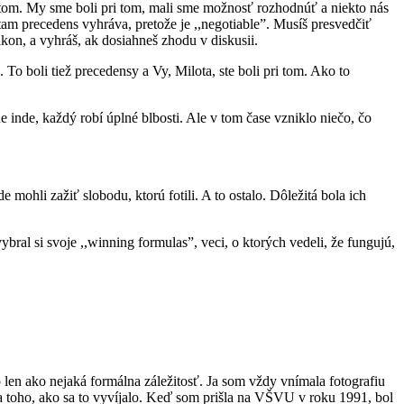
antom. My sme boli pri tom, mali sme možnosť rozhodnúť a niekto nás
tam precedens vyhráva, pretože je ,,negotiable”. Musíš presvedčiť
on, a vyhráš, ak dosiahneš zhodu v diskusii.
o boli tiež precedensy a Vy, Milota, ste boli pri tom. Ako to
de inde, každý robí úplné blbosti. Ale v tom čase vzniklo niečo, čo
e mohli zažiť slobodu, ktorú fotili. A to ostalo. Dôležitá bola ich
bral si svoje ,,winning formulas”, veci, o ktorých vedeli, že fungujú,
len ako nejaká formálna záležitosť. Ja som vždy vnímala fotografiu
 toho, ako sa to vyvíjalo. Keď som prišla na VŠVU v roku 1991, bol