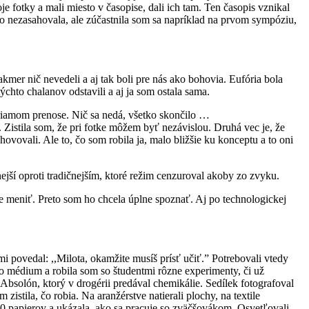
 fotky a mali miesto v časopise, dali ich tam. Ten časopis vznikal
o nezasahovala, ale zúčastnila som sa napríklad na prvom sympóziu,
akmer nič nevedeli a aj tak boli pre nás ako bohovia. Eufória bola
ýchto chalanov odstavili a aj ja som ostala sama.
riamom prenose. Nič sa nedá, všetko skončilo …
. Zistila som, že pri fotke môžem byť nezávislou. Druhá vec je, že
hovovali. Ale to, čo som robila ja, malo bližšie ku konceptu a to oni
ejší oproti tradičnejším, ktoré režim cenzuroval akoby zo zvyku.
de meniť. Preto som ho chcela úplne spoznať. Aj po technologickej
i povedal: ,,Milota, okamžite musíš prísť učiť.” Potrebovali vtedy
 médium a robila som so študentmi rôzne experimenty, či už
 Absolón, ktorý v drogérii predával chemikálie. Sedílek fotografoval
istila, čo robia. Na aranžérstve natierali plochy, na textile
 papierov a ukázala, ako sa pracuje so zväčšovákom. Osvetľovali