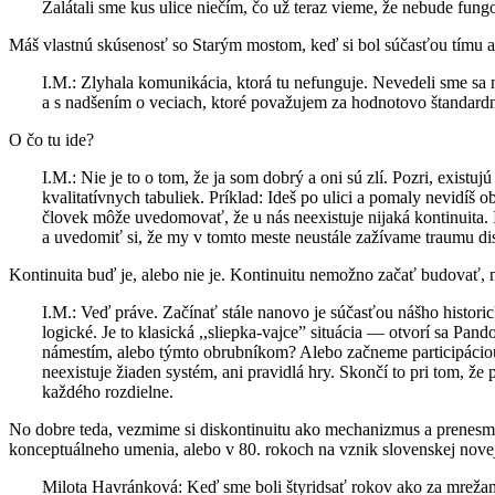
Zalátali sme kus ulice niečím, čo už teraz vieme, že nebude fungo
Máš vlastnú skúsenosť so Starým mostom, keď si bol súčasťou tímu a c
I.M.: Zlyhala komunikácia, ktorá tu nefunguje. Nevedeli sme sa 
a s nadšením o veciach, ktoré považujem za hodnotovo štandard
O čo tu ide?
I.M.: Nie je to o tom, že ja som dobrý a oni sú zlí. Pozri, exis
kvalitatívnych tabuliek. Príklad: Ideš po ulici a pomaly nevidíš
človek môže uvedomovať, že u nás neexistuje nijaká kontinuita. 
a uvedomiť si, že my v tomto meste neustále zažívame traumu dis
Kontinuita buď je, alebo nie je. Kontinuitu nemožno začať budovať,
I.M.: Veď práve. Začínať stále nanovo je súčasťou nášho historic
logické. Je to klasická ,,sliepka-vajce” situácia — otvorí sa 
námestím, alebo týmto obrubníkom? Alebo začneme participáciou? 
neexistuje žiaden systém, ani pravidlá hry. Skončí to pri tom, že
každého rozdielne.
No dobre teda, vezmime si diskontinuitu ako mechanizmus a prenesme 
konceptuálneho umenia, alebo v 80. rokoch na vznik slovenskej novej
Milota Havránková: Keď sme boli štyridsať rokov ako za mrežami, 