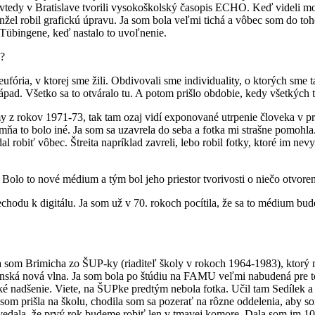
vtedy v Bratislave tvorili vysokoškolský časopis ECHO. Keď videli moje
žel robil grafickú úpravu. Ja som bola veľmi tichá a vôbec som do toh
 Tübingene, keď nastalo to uvoľnenie.
e?
fória, v ktorej sme žili. Obdivovali sme individuality, o ktorých sme t
ápad. Všetko sa to otváralo tu. A potom prišlo obdobie, kedy všetkých t
y z rokov 1971-73, tak tam ozaj vidí exponované utrpenie človeka v p
 mňa to bolo iné. Ja som sa uzavrela do seba a fotka mi strašne pomohla
 robiť vôbec. Štreita napríklad zavreli, lebo robil fotky, ktoré im nevy
 Bolo to nové médium a tým bol jeho priestor tvorivosti o niečo otvoren
echodu k digitálu. Ja som už v 70. rokoch pocítila, že sa to médium bu
la som Brimicha zo ŠUP-ky (riaditeľ školy v rokoch 1964-1983), ktorý m
ská nová vlna. Ja som bola po štúdiu na FAMU veľmi nabudená pre to
ľké nadšenie. Viete, na ŠUPke predtým nebola fotka. Učil tam Sedílek a
m prišla na školu, chodila som sa pozerať na rôzne oddelenia, aby som z
ala, že prvý rok budeme robiť len v tmavej komore. Dala som im 100