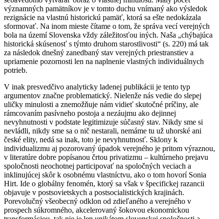
významných pamätníkov je v tomto duchu vnímaný ako výsledok
rezignácie na vlastnú historickú pamäť, ktorá sa ešte nedokázala
sformovať. Na inom mieste čítame o tom, že správa vecí verejných
bola na území Slovenska vždy záležitosťou iných. Naša „chýbajúca
historická skúsenosť s týmto druhom starostlivosti“ (s. 220) má tak
za následok dnešný zanedbaný stav verejných priestranstiev a
upriamenie pozornosti len na naplnenie vlastných individuálnych
potrieb.
V inak presvedčivo analyticky ladenej publikácii je tento typ
argumentov značne problematický. Nielenže nás vedie do slepej
uličky minulosti a znemožňuje nám vidieť skutočné príčiny, ale
rámcovaním pasívneho postoja a nezáujmu ako dejinnej
nevyhnutnosti v podstate legitimizuje súčasný stav. Nikdy sme si
nevládli, nikdy sme sa o nič nestarali, nemáme tu už uhorské ani
české elity, nedá sa inak, toto je nevyhnutnosť. Sklony k
individualizmu aj pozorovaný úpadok verejného je pritom výraznou,
v literatúre dobre popísanou črtou privatizmu – kultúrneho prejavu
spoločnosti neochotnej participovať na spoločných veciach a
inklinujúcej skôr k osobnému vlastníctvu, ako o tom hovorí Sonia
Hirt. Ide o globálny fenomén, ktorý sa však v špecifickej razancii
objavuje v postsovietskych a postsocialistických krajinách.
Porevolučný všeobecný odklon od zdieľaného a verejného v
prospech súkromného, akcelerovaný šokovou ekonomickou
transformáciou, tak nie je len unikátom slovenskej spoločnosti a