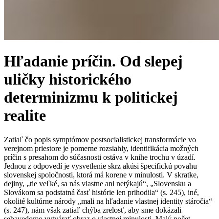
Hľadanie príčin. Od slepej
uličky historického
determinizmu k politickej
realite
Zatiaľ čo popis symptómov postsocialistickej transformácie vo
verejnom priestore je pomerne rozsiahly, identifikácia možných
príčin s presahom do súčasnosti ostáva v knihe trochu v úzadí.
Jednou z odpovedí je vysvetlenie skrz akúsi špecifickú povahu
slovenskej spoločnosti, ktorá má korene v minulosti. V skratke,
dejiny, „tie veľké, sa nás vlastne ani netýkajú“, „Slovensku a
Slovákom sa podstatná časť histórie len prihodila“ (s. 245), iné,
okolité kultúrne národy „mali na hľadanie vlastnej identity stáročia“
(s. 247), nám však zatiaľ chýba zrelosť, aby sme dokázali
sebavedomo vytvárať obraz o vlastnej minulosti. Malý počet