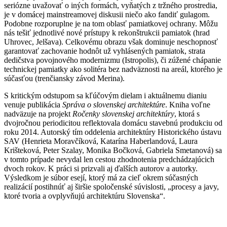
seriózne uvažovať o iných formách, vyňatých z tržného prostredia,
je v domácej mainstreamovej diskusii niečo ako fandiť gulagom.
Podobne rozporuplne je na tom oblasť pamiatkovej ochrany. Môžu
nás tešiť jednotlivé nové prístupy k rekonštrukcii pamiatok (hrad
Uhrovec, Jelšava). Celkovému obrazu však dominuje neschopnosť
garantovať zachovanie hodnôt už vyhlásených pamiatok, strata
dedičstva povojnového modernizmu (Istropolis), či zúžené chápanie
technickej pamiatky ako solitéra bez nadväznosti na areál, ktorého je
súčasťou (trenčiansky závod Merina).
S kritickým odstupom sa kľúčovým dielam i aktuálnemu dianiu
venuje publikácia
Správa o slovenskej architektúre
. Kniha voľne
nadväzuje na projekt
Ročenky slovenskej architektúry
, ktorá s
dvojročnou periodicitou reflektovala domácu stavebnú produkciu od
roku 2014. Autorský tím oddelenia architektúry Historického ústavu
SAV (Henrieta Moravčíková, Katarína Haberlandová, Laura
Krišteková, Peter Szalay, Monika Bočková, Gabriela Smetanová) sa
v tomto prípade nevydal len cestou zhodnotenia predchádzajúcich
dvoch rokov. K práci si prizvali aj ďalších autorov a autorky.
Výsledkom je súbor esejí, ktorý má za cieľ okrem súčasných
realizácií postihnúť aj širšie spoločenské súvislosti, „procesy a javy,
ktoré tvoria a ovplyvňujú architektúru Slovenska“.