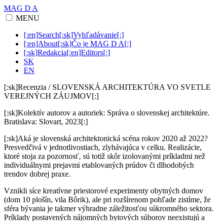
MAG D A
MENU
[:en]Search[:sk]Vyhľadávanie[:]
[:en]About[:sk]Čo je MAG D A[:]
[:sk]Redakcia[:en]Editors[:]
SK
EN
[:sk]Recenzia / SLOVENSKÁ ARCHITEKTÚRA VO SVETLE
VEREJNÝCH ZÁUJMOV[:]
[:sk]Kolektív autorov a autoriek: Správa o slovenskej architektúre.
Bratislava: Slovart, 2023[:]
[:sk]Aká je slovenská architektonická scéna rokov 2020 až 2022?
Presvedčivá v jednotlivostiach, zlyhávajúca v celku. Realizácie,
ktoré stoja za pozornosť, sú totiž skôr izolovanými príkladmi než
individuálnymi prejavmi etablovaných prúdov či dlhodobých
trendov dobrej praxe.
Vznikli síce kreatívne priestorové experimenty obytných domov
(dom 10 plošín, vila Bôrik), ale pri rozšírenom pohľade zistíme, že
sféra bývania je takmer výhradne záležitosťou súkromného sektora.
Príklady postavených nájomných bytových súborov neexistujú a