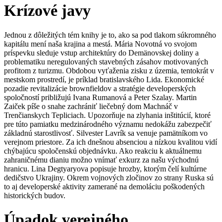
Krízové javy
Jednou z dôležitých tém knihy je to, ako sa pod tlakom súkromného
kapitálu mení naša krajina a mestá. Mária Novotná vo svojom
príspevku sleduje vstup architektúry do Demänovskej doliny a
problematiku neregulovaných stavebných zásahov motivovaných
profitom z turizmu. Obdobou vyťaženia zisku z územia, tentokrát v
mestskom prostredí, je príklad bratislavského Lida. Ekonomické
pozadie revitalizácie brownfieldov a stratégie developerských
spoločností približujú Ivana Rumanová a Peter Szalay. Martin
Zaiček píše o snahe zachrániť liečebný dom Machnáč v
Trenčianskych Tepliciach. Upozorňuje na zlyhania inštitúcií, ktoré
pre túto pamiatku medzinárodného významu nedokážu zabezpečiť
základnú starostlivosť. Silvester Lavrík sa venuje pamätníkom vo
verejnom priestore. Za ich dnešnou absenciou a nízkou kvalitou vidí
chýbajúcu spoločenskú objednávku. Ako reakciu k aktuálnemu
zahraničnému dianiu možno vnímať exkurz za našu východnú
hranicu. Lina Degtyaryova popisuje hrozby, ktorým čelí kultúrne
dedičstvo Ukrajiny. Okrem vojnových zločinov zo strany Ruska sú
to aj developerské aktivity zamerané na demoláciu poškodených
historických budov.
Úpadok verejného