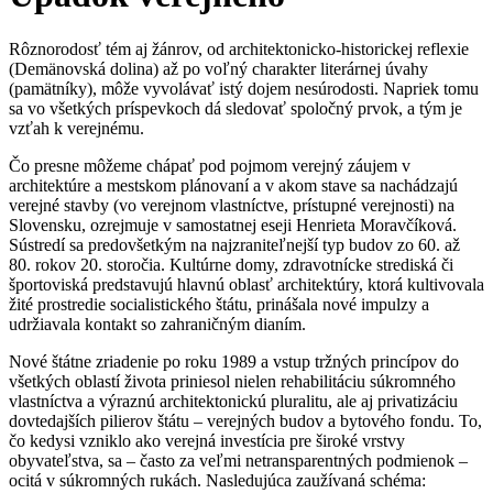
Rôznorodosť tém aj žánrov, od architektonicko-historickej reflexie
(Demänovská dolina) až po voľný charakter literárnej úvahy
(pamätníky), môže vyvolávať istý dojem nesúrodosti. Napriek tomu
sa vo všetkých príspevkoch dá sledovať spoločný prvok, a tým je
vzťah k verejnému.
Čo presne môžeme chápať pod pojmom verejný záujem v
architektúre a mestskom plánovaní a v akom stave sa nachádzajú
verejné stavby (vo verejnom vlastníctve, prístupné verejnosti) na
Slovensku, ozrejmuje v samostatnej eseji Henrieta Moravčíková.
Sústredí sa predovšetkým na najzraniteľnejší typ budov zo 60. až
80. rokov 20. storočia. Kultúrne domy, zdravotnícke strediská či
športoviská predstavujú hlavnú oblasť architektúry, ktorá kultivovala
žité prostredie socialistického štátu, prinášala nové impulzy a
udržiavala kontakt so zahraničným dianím.
Nové štátne zriadenie po roku 1989 a vstup tržných princípov do
všetkých oblastí života priniesol nielen rehabilitáciu súkromného
vlastníctva a výraznú architektonickú pluralitu, ale aj privatizáciu
dovtedajších pilierov štátu – verejných budov a bytového fondu. To,
čo kedysi vzniklo ako verejná investícia pre široké vrstvy
obyvateľstva, sa – často za veľmi netransparentných podmienok –
ocitá v súkromných rukách. Nasledujúca zaužívaná schéma: