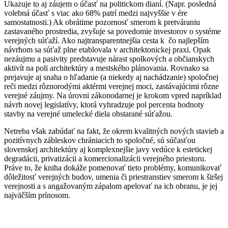
Ukazuje to aj záujem o účasť na politickom dianí. (Napr. posledná
volebná účasť s viac ako 68% patrí medzi najvyššie v ére
samostatnosti.) Ak obrátime pozornosť smerom k pretváraniu
zastavaného prostredia, zvyšuje sa povedomie investorov o systéme
verejných súťaží. Ako najtransparentnejšia cesta k čo najlepším
návrhom sa súťaž plne etablovala v architektonickej praxi. Opak
nezáujmu a pasivity predstavuje nárast spolkových a občianskych
aktivít na poli architektúry a mestského plánovania. Rovnako sa
prejavuje aj snaha o hľadanie (a niekedy aj nachádzanie) spoločnej
reči medzi rôznorodými aktérmi verejnej moci, zastávajúcimi rôzne
verejné záujmy. Na úrovni zákonodarnej je krokom vpred napríklad
návrh novej legislatívy, ktorá vyhradzuje pol percenta hodnoty
stavby na verejné umelecké diela obstarané súťažou.
Netreba však zabúdať na fakt, že okrem kvalitných nových stavieb a
pozitívnych zábleskov chrániacich to spoločné, sú súčasťou
slovenskej architektúry aj komplexnejšie javy vedúce k estetickej
degradácii, privatizácii a komercionalizácii verejného priestoru.
Práve to, že kniha dokáže pomenovať tieto problémy, komunikovať
dôležitosť verejných budov, umenia či priestranstiev smerom k širšej
verejnosti a s angažovaným zápalom apelovať na ich obranu, je jej
najväčším prínosom.