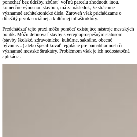
ponechať bez údržby, zbúrať, voľnú parcelu zhodnotiť inou,
komerčne výnosnou stavbou, má za následok, že strácame
významné architektonické diela. Zároveň však prichádzame o
dôležitý prvok sociálnej a kultúrnej infraštruktúry.
Predchádzať tejto praxi môžu pomôcť existujúce nástroje mestských
politík. Môžu definovať stavby s verejnoprospešným statusom
(stavby školské, zdravotnícke, kultúrne, sakrálne, obecné
bývanie…) alebo špecifikovať regulácie pre pamätihodnosti či
významné mestské štruktúry. Problémom však je ich nedostatočná
aplikácia.