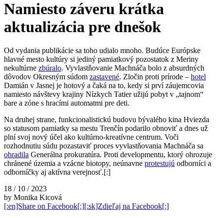
Namiesto záveru krátka
aktualizácia pre dnešok
Od vydania publikácie sa toho udialo mnoho. Budúce Európske
hlavné mesto kultúry si jediný pamiatkový pozostatok z Meriny
nekultúrne
zbúralo
. Vyvlastňovanie Machnáča bolo z absurdných
dôvodov Okresným súdom
zastavené
. Zločin proti prírode –
hotel
Damián v Jasnej je hotový a čaká na to, kedy si prví záujemcovia
namiesto návštevy krajiny Nízkych Tatier užijú pobyt v „tajnom“
bare a zóne s hracími automatmi pre deti.
Na druhej strane, funkcionalistickú budovu bývalého kina Hviezda
so statusom pamiatky sa mestu Trenčín podarilo obnoviť a dnes už
plní svoj nový účel ako kultúrno-kreatívne centrum. Voči
rozhodnutiu súdu pozastaviť proces vyvlastňovania Machnáča sa
ohradila
Generálna prokuratúra. Proti developmentu, ktorý ohrozuje
chránené územia a vzácne biotopy, neúnavne
protestujú
odborníci a
odborníčky aj aktívna verejnosť.[:]
18 / 10 / 2023
by Monika Kicová
[:en]Share on Facebook[:][:sk]Zdieľaj na Facebook[:]
şans
vidobet
vidobet
vidobet
vidobet
casinolevant
casinolevant
casinolevant
vidobet
şans
casinolevant
casino
şans
casino
casino
casino
boostaro
casinolevant
şans
casinolevant
şanscasino
vidobet
vidobet
levant
galyabet
gorabet
gorabet
gorabet
vidobet
galyabet
gorabet
gorabet
nigeria
sports