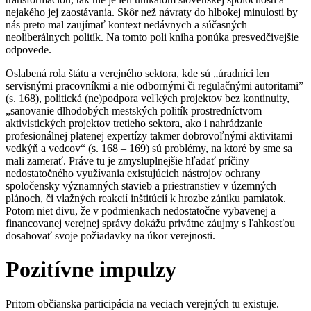
nejakého jej zaostávania. Skôr než návraty do hlbokej minulosti by
nás preto mal zaujímať kontext nedávnych a súčasných
neoliberálnych politík. Na tomto poli kniha ponúka presvedčivejšie
odpovede.
Oslabená rola štátu a verejného sektora, kde sú „úradníci len
servisnými pracovníkmi a nie odbornými či regulačnými autoritami”
(s. 168), politická (ne)podpora veľkých projektov bez kontinuity,
„sanovanie dlhodobých mestských politík prostredníctvom
aktivistických projektov tretieho sektora, ako i nahrádzanie
profesionálnej platenej expertízy takmer dobrovoľnými aktivitami
vedkýň a vedcov“ (s. 168 – 169) sú problémy, na ktoré by sme sa
mali zamerať. Práve tu je zmysluplnejšie hľadať príčiny
nedostatočného využívania existujúcich nástrojov ochrany
spoločensky významných stavieb a priestranstiev v územných
plánoch, či vlažných reakcií inštitúcií k hrozbe zániku pamiatok.
Potom niet divu, že v podmienkach nedostatočne vybavenej a
financovanej verejnej správy dokážu privátne záujmy s ľahkosťou
dosahovať svoje požiadavky na úkor verejnosti.
Pozitívne impulzy
Pritom občianska participácia na veciach verejných tu existuje.