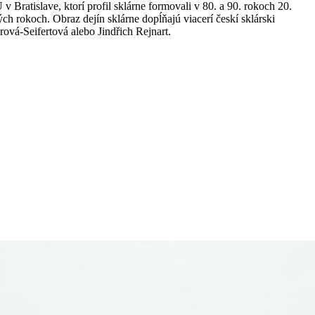
 Bratislave, ktorí profil sklárne formovali v 80. a 90. rokoch 20.
ých rokoch. Obraz dejín sklá
rne dop
ĺňajú viacerí českí sklárski
drová
-Seifertov
á alebo Jindřich Rejnart.