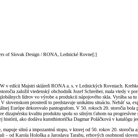
ers of Slovak Design / RONA, Lednické Rovne[:]
ADW
v ed
ícii Majstri skláreň RONA a. s. v Lednických Rovniach. Krehkos
storočia založil viedenský obchodník Jozef Schreiber, mala vtedy v por
lobálnych lídrov vo výrobe a produkcii nápojov
é
ho skla. Vyrába sa tu
. V slovenskom prostredí to predstavuje unikátnu situáciu. Nebáť sa, 
álnej Eur
ó
pe dekorovalo pantografom. V 50. rokoch 20. storočia bola 
re dizajn
é
rsku kvalitu produktu spolu so silným ťahom na progresívne 
j hist
ó
rii, ako dodá
va kunsthistori
čka Dagmar Poláčková v katal
ó
gu je
e, mapuje silnú a impozantnú stopu, v ktorej od 50. rokov 20. storoč
ia a
nali – od Karola Hološka a Jaroslava Tarabu, erbových osobností slove