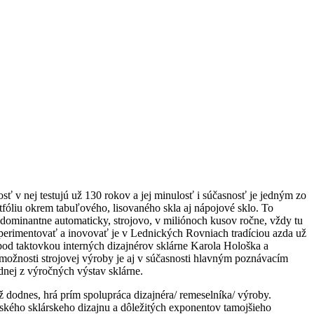
ť v nej testujú už 130 rokov a jej minulosť i súčasnosť je jedný
m zo
tf
ó
liu okrem tabuľov
é
ho, lisovan
é
ho skla aj nápojov
é
sklo. To
 dominantne automaticky, strojovo, v mili
ó
noch kusov ročne, vždy tu
experimentovať a inovovať je v Lednických Rovniach tradíciou azda už
pod taktovkou interných dizajn
é
rov sklá
rne Karola Holo
ška a
možnosti strojovej výroby je aj v súčasnosti hlavným poznávacím
dnej z výročných výstav sklárne.
ž dodnes, hrá prím spolupráca dizajn
é
ra/ remeselníka/ výroby.
nsk
é
ho sklárskeho dizajnu a dôležitých exponentov tamojšieho