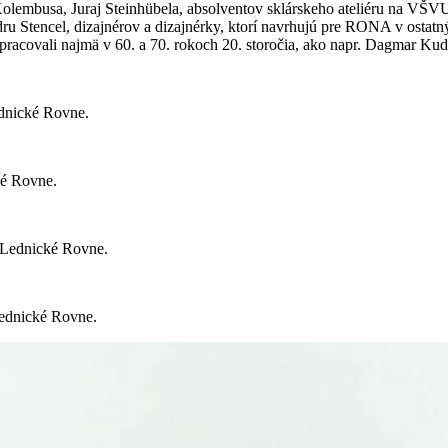
Kolembusa, Juraj Steinhübela, absolventov sklárskeho ateli
é
ru na VŠVU v
u Stencel, dizajn
é
rov a dizajn
é
rky, ktorí navrhujú pre RONA v ostatn
olupracovali najmä v 60. a 70. rokoch 20. storočia, ako napr. Dagmar Ku
ednické Rovne.
ké Rovne.
. Lednické Rovne.
Lednické Rovne.