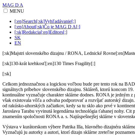
MAG D A
MENU
[:en]Search[:sk]Vyhľadávanie[:]
[:en]About[:sk]Čo je MAG D A[:]
[:sk]Redakcia[:en]Editors[:]
SK
EN
[:sk]Majstri slovenského dizajnu / RONA, Lednické Rovne[:en]Mast
[:sk]130-krát krehkosť[:en]130 Times Fragility[:]
[:sk]
Celkom jednoznačnou a logickou voľbou bude pre tento rok na B
sign
álnych príbehov slovensk
é
ho dizajnu. Skláreň, ktorú koncom 19. 
kontinuálne vyznačuje charakter sklárne dodnes. RONA je jedným z g
však existovala vôľa a odvaha podporovať a rozvíjať autorský dizajn
od rakúsko-uhorských začiatkov, kedy sa tu sklo ako prv
é
v kontinent
Jaroslava Tarabu vyvinutá
legend
árna technol
ó
gia
ťahanej nohy. Cit p
znamením spoločnosti RONA a. s. Najúspešnejšej sklárne v slovenske
Výstava v kurátorskom výbere Patrika Illa, hlavn
é
ho dizajn
é
ra sklárn
Vyznačujú ju autorky a autori, ktorí dizajn sklárne zreteľne pozname