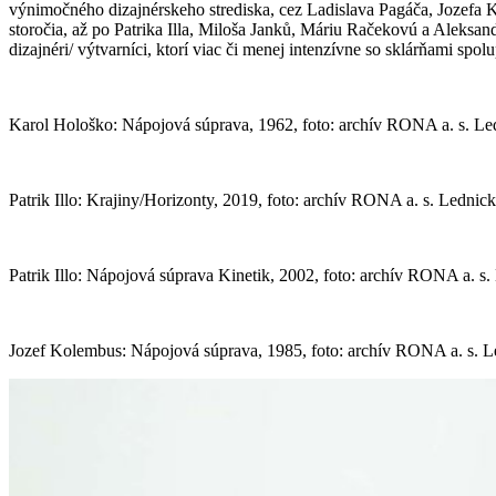
vý
nimo
čn
é
ho dizajn
é
rskeho strediska, cez Ladislava Pagáča, Jozefa 
storoč
ia, a
ž
po Patrika Illa, Milo
ša Janků, Máriu Račekovú a Aleksandr
dizajn
é
ri/ výtvarníci, ktorí viac či menej intenzívne so sklárňami sp
Karol Hološko: Nápojová súprava, 1962, foto: archív RONA a. s. L
Patrik Illo: Krajiny/Horizonty, 2019, foto: archív RONA a. s. Lednic
Patrik Illo: Nápojová súprava Kinetik, 2002, foto: archív RONA a. s
Jozef Kolembus: Nápojová súprava, 1985, foto: archív RONA a. s. 