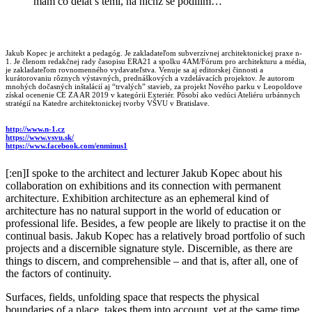
mám co dělat s těmi, na nichž se podílím…
Jakub Kopec je architekt a pedagóg. Je zakladateľom subverzívnej architektonickej praxe n-
1. Je členom redakčnej rady časopisu ERA21 a spolku 4AM/Fórum pro architekturu a média,
je zakladateľom rovnomenného vydavateľstva. Venuje sa aj editorskej činnosti a
kurátorovaniu rôznych výstavných, prednáškových a vzdelávacích projektov. Je autorom
mnohých dočasných inštalácií aj “trvalých” stavieb, za projekt Nového parku v Leopoldove
získal ocenenie CE ZA AR 2019 v kategórii Exteriér. Pôsobí ako vedúci Ateliéru urbánnych
stratégií na Katedre architektonickej tvorby VŠVU v Bratislave.
http://www.n-1.cz
https://www.vsvu.sk/
https://www.facebook.com/enminus1
[:en]
I spoke to the architect and lecturer Jakub Kopec about his
collaboration on exhibitions and its
connection with permanent
architecture. Exhibition architecture as an ephemeral kind of
architecture has no natural support in the world of education or
professional life. Besides, a few people are likely to practise it on the
continual basis.
Jakub Kopec has a relatively broad portfolio of such
projects and a discernible signature style. Discernible, as there are
things to discern, and comprehensible – and that is, after all, one of
the factors of continuity.
Surfaces, fields, unfolding
space that respects the physical
boundaries of a place, takes them into account, yet at the same time