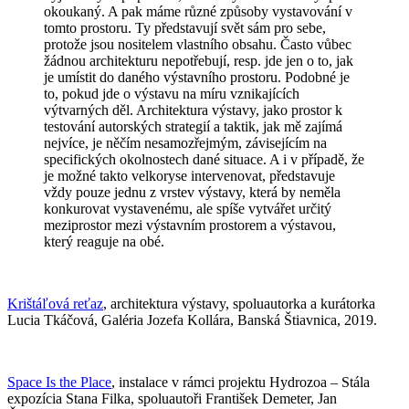
okoukaný. A pak máme různé způsoby vystavování v
tomto prostoru. Ty představují svět sám pro sebe,
protože jsou nositelem vlastního obsahu. Často vůbec
žádnou architekturu nepotřebují, resp. jde jen o to, jak
je umístit do daného výstavního prostoru. Podobné je
to, pokud jde o výstavu na míru vznikajících
výtvarných děl. Architektura výstavy, jako prostor k
testování autorských strategií a taktik, jak mě zajímá
nejvíce, je něčím nesamozřejmým, závisejícím na
specifických okolnostech dané situace. A i v případě, že
je možné takto velkoryse intervenovat, představuje
vždy pouze jednu z vrstev výstavy, která by neměla
konkurovat vystavenému, ale spíše vytvářet určitý
meziprostor mezi výstavním prostorem a výstavou,
který reaguje na obé.
Krištáľová reťaz
, architektura výstavy, spoluautorka a kurátorka
Lucia Tkáčová, Galéria Jozefa Kollára, Banská Štiavnica, 2019.
Space Is the Place
, instalace v rámci projektu Hydrozoa – Stála
expozícia Stana Filka, spoluautoři František Demeter, Jan