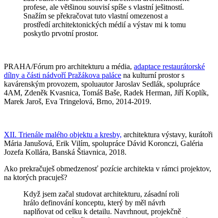
profese, ale většinou souvisí spíše s vlastní ješitností.
Snažím se překračovat tuto vlastní omezenost a
prostředí architektonických médií a výstav mi k tomu
poskytlo prvotní prostor.
PRAHA/Fórum pro architekturu a média,
adaptace restaurátorské
dílny a části nádvoří Pražákova paláce
na kulturní prostor s
kavárenským provozem, spoluautor Jaroslav Sedlák, spolupráce
4AM, Zdeněk Kvasnica, Tomáš Baše, Radek Herman, Jiří Koplík,
Marek Jaroš, Eva Tringelová, Brno, 2014-2019.
XII. Trienále malého objektu a kresby,
architektura výstavy, kurátoři
Mária Janušová, Erik Vilím, spolupráce Dávid Koronczi, Galéria
Jozefa Kollára, Banská Štiavnica, 2018.
Ako prekračuješ obmedzenosť pozície architekta v rámci projektov,
na ktorých pracuješ?
Když jsem začal studovat architekturu, zásadní roli
hrálo definování konceptu, který by měl návrh
naplňovat od celku k detailu. Navrhnout, projekčně