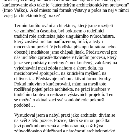
kurátorovanie ako také je “autentickým architektonickým prejavom”
(Imro Vaško). Aké miesto má formát výstavy a práca na nej v rámci
tvojej (architektonickej) praxe?
Termín kurátorování architektury, který jsme rozvíjeli
ve zmíněném časopisu, byl pokusem o redefinici
tradiční role architekta jako singulárního tvůrce/mistra,
který zastává určitou nadřazenou, řídící, a tedy i
mocenskou pozici. Východiska přístupu kurátora nebo
obecněji mediátora jsme chápali jinak. Představoval pro
nás určitého zprostředkovatele v tvůrčím procesu, který
je ze své podstaty otevřený či neukončený, založený na
vyjednávání mezi zdola nahoru a shora dolu, na
mezioborové spolupráci, na kritickém myšlení, na
citlivosti… Představuje určitou aktivní formu tvorby.
Pokud mluvím o kurátorování, mám na mysli toto
rozšířené pojetí práce architekta, ne práci kurátora v
tradičním kontextu realizace výstavních projektů. Ten
se možná o aktualizaci své soudobé role pokouší
podobně…
Vystudoval jsem a nabyl praxi jako architekt, dívám se
na svět z této pozice. Pozice, která se mi od počátku
jeví poněkud omezená a jednostranná, což bývá
zdůvodňováno důležitostí a náročností architektonické