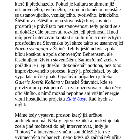
které jí předcházelo. Pokud je kultura souhrnem již
ustanoveného, ověřeného, je umění doménou neustále
se ustanovujícího, vznikajícího, tvořivého, kritického.
Štěstím v neštěstí mnoha slovenských výstavních
prostorů je právě tato neustanovenost, tedy pokud se s
ní dokáže dále pracovat, rozvíjet její přednosti. Hned
můj první intenzivní kontakt s kulturním a uměleckým
prostředím na Slovensku byl skrze takto se ustanovující
Novou synagogu
v Žilině. Tehdy ještě nebyla zpola
bílou kostkou a zpola obnoveným Behrensem, ale
fascinujícím živým staveništěm. Samozřejmě zcela v
pořádku je i její dnešní “dokončená” podoba, bez toho
improvizovaného procesu, který jí předcházel, by ale
vypadala určitě jinak. Opačným případem je třeba
Galerie Jozefa Kollára
v Banské Štiavnici, kde se
provizorium postupem času zakonzervovalo jako něco
oficiálního, s nímž možná nepohne ani vitální energie
vloni hostujícího projektu
Zlaté časy
. Rád bych se
mýlil.
Máme tedy výstavní prostor, který již určitou
architekturu má. Někdy teprve vzniká a poskytuje tak
zcela jiné možnosti do něj intervenovat, jindy je
“hotový” a intervence v něm jsou důležité jen ve
výjimečných případech, nebo když už začíná být příliš