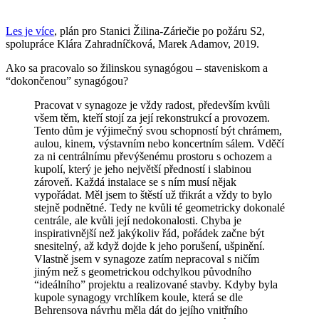
Les je více
, plán pro Stanici Žilina-Záriečie po požáru S2,
spolupráce Klára Zahradníčková, Marek Adamov, 2019.
Ako sa pracovalo so žilinskou synagógou – staveniskom a
“dokončenou” synagógou?
Pracovat v synagoze je vždy radost, především kvůli
všem těm, kteří stojí za její rekonstrukcí a provozem.
Tento dům je výjimečný svou schopností být chrámem,
aulou, kinem, výstavním nebo koncertním sálem. Vděčí
za ni centrálnímu převýšenému prostoru s ochozem a
kupolí, který je jeho největší předností i slabinou
zároveň. Každá instalace se s ním musí nějak
vypořádat. Měl jsem to štěstí už třikrát a vždy to bylo
stejně podnětné. Tedy ne kvůli té geometricky dokonalé
centrále, ale kvůli její nedokonalosti. Chyba je
inspirativnější než jakýkoliv řád, pořádek začne být
snesitelný, až když dojde k jeho porušení, ušpinění.
Vlastně jsem v synagoze zatím nepracoval s ničím
jiným než s geometrickou odchylkou původního
“ideálního” projektu a realizované stavby. Kdyby byla
kupole synagogy vrchlíkem koule, která se dle
Behrensova návrhu měla dát do jejího vnitřního