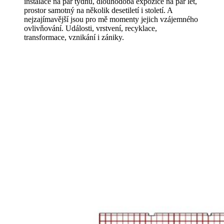
instalace na pár týdnů, dlouhodobá expozice na pár let,
prostor samotný na několik desetiletí i století. A
nejzajímavější jsou pro mě momenty jejich vzájemného
ovlivňování. Události, vrstvení, recyklace,
transformace, vznikání i zániky.