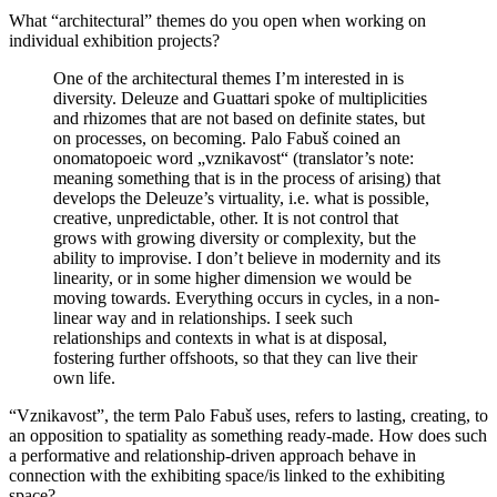
What “architectural” themes do you open when working on
individual exhibition projects?
One of the architectural themes I’m interested in is
diversity. Deleuze and Guattari spoke of multiplicities
and rhizomes that are not based on definite states, but
on processes, on becoming. Palo Fabu
š
coined an
onomatopoeic word „vznikavost“ (translator’s note:
meaning something that is in the process of arising) that
develops the Deleuze’s virtuality, i.e. what is possible,
creative, unpredictable, other. It is not control that
grows with growing diversity or complexity, but the
ability to improvise. I don’t believe in modernity and its
linearity, or in some higher dimension we would be
moving towards. Everything occurs in cycles, in a non-
linear way and in relationships. I seek such
relationships and contexts in what is at disposal,
fostering further offshoots, so that they can live their
own life.
“
Vznikavost”, the term Palo Fabu
š uses,
refers to lasting, creating, to
an opposition to spatiality as something ready-made. How does such
a performative and relationship-driven approach behave in
connection with the exhibiting space/is linked to the exhibiting
space?