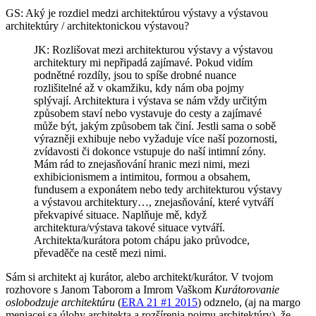
GS: Aký je rozdiel medzi architektúrou výstavy a výstavou
architektúry / architektonickou výstavou?
JK: Rozlišovat mezi architekturou výstavy a výstavou
architektury mi nepřipadá zajímavé. Pokud vidím
podnětné rozdíly, jsou to spíše drobné nuance
rozlišitelné až v okamžiku, kdy nám oba pojmy
splývají. Architektura i výstava se nám vždy určitým
způsobem staví nebo vystavuje do cesty a zajímavé
může být, jakým způsobem tak činí. Jestli sama o sobě
výrazněji exhibuje nebo vyžaduje více naší pozornosti,
zvídavosti či dokonce vstupuje do naší intimní zóny.
Mám rád to znejasňování hranic mezi nimi, mezi
exhibicionismem a intimitou, formou a obsahem,
fundusem a exponátem nebo tedy architekturou výstavy
a výstavou architektury…, znejasňování, které vytváří
překvapivé situace. Naplňuje mě, když
architektura/výstava takové situace vytváří.
Architekta/kurátora potom chápu jako průvodce,
převaděče na cestě mezi nimi.
Sám si architekt aj kurátor, alebo architekt/kurátor. V tvojom
rozhovore s Janom Taborom a Imrom Vaškom
Kurátorovanie
oslobodzuje architektúru
(
ERA 21 #1 2015
) odznelo, (aj na margo
meniacej sa úlohy architekta a rozšírenia pojmu architektúry), že