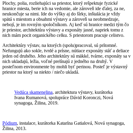
Plochy, polia, rozliehajúci sa priestor, ktorý rešpektuje fyzické
hranice miesta, berie ich na vedomie, ale zároveň ide ďalej, za ne,
neukončuje sa nimi.
Ide do výšky aj do šírky, inštalácia je vždy
spätá s miestom a obsahmi výstavy a zároveň sa neobmedzuje,
nebojí, je im rovným spoločníkom.
Aj keď sú hranice medzi tým čo
je priestor, architektúra výstavy a exponáty jasné, napriek tomu z
nich mám pocit organického celku. S priestorom pracuje celistvo.
Architektúry výstav, na ktorých (spolu)pracoval, sú prítomné.
Nefungujú ako sokle, tvrdé a prísne, nútiace exponáty stáť a deliace
jeden od druhého. Jeho architektúry sú mäkké, tvárne, exponáty sa v
nich ukladajú, ležia, voľné prelínajú z jedného na druhý.
V
posteľnom environmente by mohli byť perinou. Posteľ je výstavný
priestor na ktorý sa niekto / niečo ukladá.
Vedúca skamenelina
, architektura výstavy, kurátorka
Ivana Rumanová, spolupráce Dávid Koronczi, Nová
synagoga, Žilina, 2019.
Pódium
, instalace, kurátorka Katarína Gatialová, Nová synagoga,
Žilina, 2013.