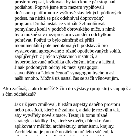
prostoru vepsat, levitovala by tato koule pár stop nad
podlahou. Poprvé jsme tuto mezeru vyplňovali
dočasnou platformou z výškově stavitelných pódiových
podest, na nichž se pak odehrával doprovodný
program. Druhá instalace virtuálně zhmotňovala
pomyslnou kouli v podobě obrovského míče, s nímž
bylo možné si v meziprostoru vzniklém odchylkou
pohrávat. Potřetí to bylo záměrně až příliš
monumentální pole nedokonalých podstavců pro
vystavování agregované z různě opotřebovaných soklů,
zapůjčených z jiných výstavních institucí, a
hyperbolizované několika dřevěnými trámy a latěmi.
Jinak podobných odchylek mezi synagogou-
staveništěm a “dokončenou” synagogou bychom asi
našli mnoho. Možná už nastal čas se začít věnovat jim.
Ako začínaš, a ako končíš? S čím do výstavy (projektu) vstupuješ a
s čím odchádzaš?
Jak už jsem zmiňoval, hledám aspekty daného prostoru
nebo prostředí, které mě zajímají, a dále je rozvíjím tak,
aby vytvářely nové situace. Testuji k tomu různé
strategie a taktiky. Ty, které se ověří, dále zkouším
aplikovat v měřítku architektury, urbanismu, krajiny.
Architektura je pro mě nositelem určitého sdělení, k