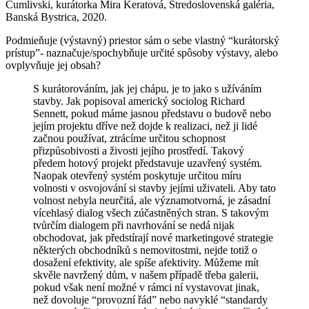
Čumlivski, kurátorka Mira Keratová, Stredoslovenská galéria,
Banská Bystrica, 2020.
Podmieňuje (výstavný) priestor sám o sebe vlastný “kurátorský
prístup”- naznačuje/spochybňuje určité spôsoby výstavy, alebo
ovplyvňuje jej obsah?
S kurátorováním, jak jej chápu, je to jako s užíváním
stavby. Jak popisoval americký sociolog Richard
Sennett, pokud máme jasnou představu o budově nebo
jejím projektu dříve než dojde k realizaci, než ji lidé
začnou používat, ztrácíme určitou schopnost
přizpůsobivosti a živosti jejího prostředí. Takový
předem hotový projekt představuje uzavřený systém.
Naopak otevřený systém poskytuje určitou míru
volnosti v osvojování si stavby jejími uživateli. Aby tato
volnost nebyla neurčitá, ale významotvorná, je zásadní
vícehlasý dialog všech zúčastněných stran. S takovým
tvůrčím dialogem při navrhování se nedá nijak
obchodovat, jak předstírají nové marketingové strategie
některých obchodníků s nemovitostmi, nejde totiž o
dosažení efektivity, ale spíše afektivity. Můžeme mít
skvěle navržený dům, v našem případě třeba galerii,
pokud však není možné v rámci ní vystavovat jinak,
než dovoluje “provozní řád” nebo navyklé “standardy