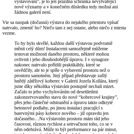
vystavování”, je to jen prázdná schránka nevytvářející
nové významy a v konečném důsledku tedy možná ani
žádnou galerií není.
Vie sa naopak (dočasná) výstava do nejakého priestoru vpísať
natrvalo, zmeniť ho? Niečo tam z nej ostane, alebo niečo z miesta
vezme.
To by bylo skvělé, každou další výstavou podvratně
měnit celý dům! Instalacemi samozřejmě můžeme
testovat možnosti daného prostoru, některé mohou
ovlivnit i jeho dlouhodobější úpravu. I v synagoze
nakonec natrvalo pořídili praktikábly, které se
osvědčily, ale to je spíše o vybavení prostoru než o
prostoru samotném. Jiný případ představuje zašlý
hnědý zátěžový koberec v Galerii Jozefa Kollára, který
jsme díky několika výstavám postupně nechali mizet.
Začalo to jeho vychylováním od desetiletími
zakonzervovaného stavu do nové “kobercové krajiny”,
přes jeho částečné odstranění a úpravu takto odkryté
betonové podlahy, po jinou instalaci pracující s
barevnými pásy koberce nového – již opravdu jen
dočasného…Na výstavním prostoru mám rád jeho
časovost, různou rychlost a setrvačnost toho, co se v
něm odehrává. Může to být performance na pár minut,