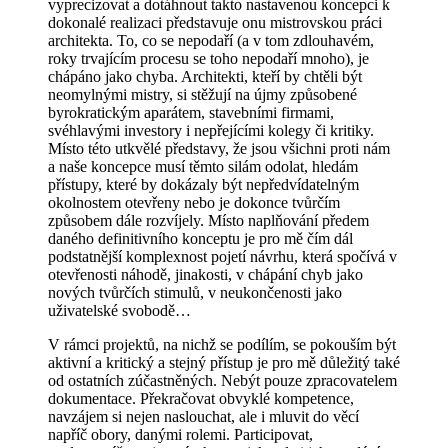
vyprecizovat a dotáhnout takto nastavenou koncepci k
dokonalé realizaci představuje onu mistrovskou práci
architekta. To, co se nepodaří (a v tom zdlouhavém,
roky trvajícím procesu se toho nepodaří mnoho), je
chápáno jako chyba. Architekti, kteří by chtěli být
neomylnými mistry, si stěžují na újmy způsobené
byrokratickým aparátem, stavebními firmami,
svéhlavými investory i nepřejícími kolegy či kritiky.
Místo této utkvělé představy, že jsou všichni proti nám
a naše koncepce musí těmto silám odolat, hledám
přístupy, které by dokázaly být nepředvídatelným
okolnostem otevřeny nebo je dokonce tvůrčím
způsobem dále rozvíjely. Místo naplňování předem
daného definitivního konceptu je pro mě čím dál
podstatnější komplexnost pojetí návrhu, která spočívá v
otevřenosti náhodě, jinakosti, v chápání chyb jako
nových tvůrčích stimulů, v neukončenosti jako
uživatelské svobodě…
V rámci projektů, na nichž se podílím, se pokouším být
aktivní a kritický a stejný přístup je pro mě důležitý také
od ostatních zúčastněných. Nebýt pouze zpracovatelem
dokumentace. Překračovat obvyklé kompetence,
navzájem si nejen naslouchat, ale i mluvit do věcí
napříč obory, danými rolemi. Participovat,