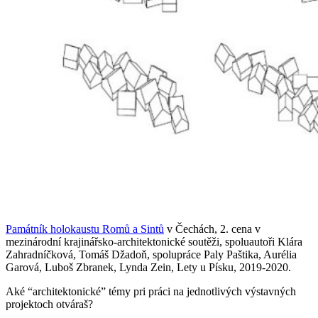
Památník holokaustu Romů a Sintů
v Čechách, 2. cena v
mezinárodní krajinářsko-architektonické soutěži, spoluautoři Klára
Zahradníčková, Tomáš Džadoň, spolupráce Paly Paštika, Aurélia
Garová, Luboš Zbranek, Lynda Zein, Lety u Písku, 2019-2020.
Aké “architektonické” témy pri práci na jednotlivých výstavných
projektoch otváraš?