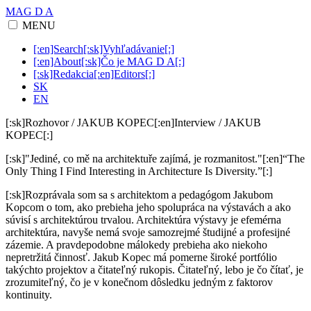
MAG D A
MENU
[:en]Search[:sk]Vyhľadávanie[:]
[:en]About[:sk]Čo je MAG D A[:]
[:sk]Redakcia[:en]Editors[:]
SK
EN
[:sk]Rozhovor / JAKUB KOPEC[:en]Interview / JAKUB
KOPEC[:]
[:sk]"Jediné, co mě na architektuře zajímá, je rozmanitost."[:en]“The
Only Thing I Find Interesting in Architecture Is Diversity.”[:]
[:sk]
Rozprávala som sa s architektom a pedagógom Jakubom
Kopcom o tom, ako prebieha jeho spolupráca na výstavách a ako
súvisí s architektúrou trvalou. Architektúra výstavy je efemérna
architektúra, navyše nemá svoje samozrejmé študijné a profesijné
zázemie. A pravdepodobne málokedy prebieha ako niekoho
nepretržitá činnosť.
Jakub Kopec má pomerne široké portfólio
takýchto projektov a čitateľný rukopis. Čitateľný, lebo je čo čítať, je
zrozumiteľný, čo je v konečnom dôsledku jedným z faktorov
kontinuity.