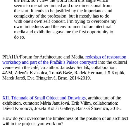
the field, so I view the world from this angle which
seems to me rather limited and one-dimensional from
the start. It tends to be justified by the importance and
complexity of the profession, but it mostly has to do
with one’s own self-conceit. I’m trying to overcome my
own limitedness and the environment of architectural
media and exhibitions gave me the first opportunity to
do so.
PRAHA/Forum for Architecture and Media,
redesign of restoration
workshop and part of the Pražák’s Palace courtyard
into the cultural
venue with the café, co-author: Jaroslav Sedlák, collaboration:
4AM, Zdeněk Kvasnica, Tomáš Baše, Radek Herman, Jiří Koplík,
Marek Jaroš, Eva Tringelová, Brno, 2014-2019.
XII. Triennale of Small Object and Drawings
, architecture of the
exhibition, curators: Mária Janušová, Erik Vilím, collaboration:
Dávid Koronczi, Jozefa Kollár Gallery, Banská Štiavnica, 2018.
How do you overcome the limitedness of the position of an architect
within the projects you work on?