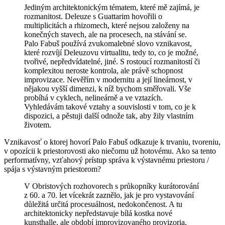
Jediným architektonickým tématem, které mě zajímá, je
rozmanitost. Deleuze s Guattarim hovořili o
multiplicitách a rhizomech, které nejsou založeny na
konečných stavech, ale na procesech, na stávání se.
Palo Fabuš používá zvukomalebné slovo vznikavost,
které rozvíjí Deleuzovu virtualitu, tedy to, co je možné,
tvořivé, nepředvídatelné, jiné. S rostoucí rozmanitostí či
komplexitou neroste kontrola, ale právě schopnost
improvizace.
Nevěřím v modernitu a její lineárnost, v
nějakou vyšší dimenzi, k níž bychom směřovali. Vše
probíhá v cyklech, nelineárně a ve vztazích.
Vyhledávám takové vztahy a souvislosti v tom, co je k
dispozici, a pěstuji další odnože tak, aby žily vlastním
životem.
Vznikavosť o ktorej hovorí Palo Fabuš odkazuje k trvaniu, tvoreniu,
v opozícii k priestorovosti ako niečomu už hotovému. Ako sa tento
performatívny, vzťahový prístup správa k výstavnému priestoru /
spája s výstavným priestorom?
V Obristových rozhovorech s průkopníky kurátorování
z 60. a 70. let vícekrát zaznělo, jak je pro vystavování
důležitá určitá procesuálnost, nedokončenost. A tu
architektonicky nepředstavuje bílá kostka nové
kunsthalle, ale období improvizovaného provizoria,