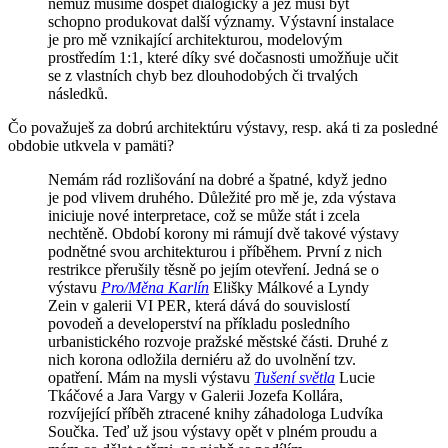
němuž musíme dospět dialogicky a jež musí být
schopno produkovat další významy. Výstavní instalace
je pro mě vznikající architekturou, modelovým
prostředím 1:1, které díky své dočasnosti umožňuje učit
se z vlastních chyb bez dlouhodobých či trvalých
následků.
Čo považuješ za dobrú architektúru výstavy, resp. aká ti za posledné
obdobie utkvela v pamäti?
Nemám rád rozlišování na dobré a špatné, když jedno
je pod vlivem druhého. Důležité pro mě je, zda výstava
iniciuje nové interpretace,
což se může stát i zcela
nechtěně
. Období korony mi rámují dvě takové výstavy
podnětné svou architekturou i příběhem. První z nich
restrikce přerušily těsně po jejím otevření. Jedná se o
výstavu
Pro/Měna Karlín
Elišky Málkové a Lyndy
Zein v galerii VI PER, která dává do souvislostí
povodeň a developerství na příkladu posledního
urbanistického rozvoje pražské městské části. Druhé z
nich korona odložila derniéru až do uvolnění tzv.
opatření. Mám na mysli výstavu
Tušení světla
Lucie
Tkáčové a Jara Vargy v Galerii Jozefa Kollára,
rozvíjející příběh ztracené knihy záhadologa Ludvíka
Součka. Teď už jsou výstavy opět v plném proudu a