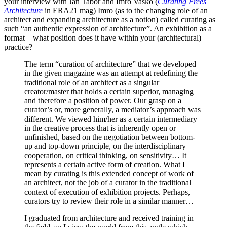
your interview with Jan Tabor and Imro Vaško (
Curating Frees
Architecture
in ERA21 mag) Imro (as to the changing role of an
architect and expanding architecture as a notion) called curating as
such “an authentic expression of architecture”. An exhibition as a
format – what position
does it have within your (architectural)
practice?
The term “curation of architecture” that we developed
in the given magazine was an attempt at redefining the
traditional role of an architect as a singular
creator/master that holds a certain superior, managing
and therefore a position of power. Our grasp on a
curator’s or, more generally, a mediator’s approach was
different.
We viewed him/her as a certain intermediary
in the creative process that is inherently open or
unfinished, based on
the negotiation between bottom-
up and top-down principle, on the interdisciplinary
cooperation, on critical thinking, on sensitivity… It
represents a certain active form of creation. What I
mean by curating is this extended concept of work of
an architect, not the job of a curator in the traditional
context of execution of exhibition projects. Perhaps,
curators try to review their role in a similar manner…
I graduated from architecture and received training in