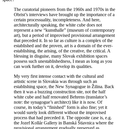
The curatorial pioneers from the 1960s and 1970s in the
Obrist’s interviews have brought up the importance of a
certain processuality, incompleteness. And here,
architecturally speaking, the white cube does not
represent a new “kunsthalle” (museum of contemporary
art), but a period of improvised provisional arrangement
that preceded it. In so far as culture is a complex of the
established and the proven, art is a domain of the ever-
establishing, the arising, of the creative, the critical. A
blessing in disguise, many Slovak exhibition spaces
possess such unestablishedness, I mean as long as you
can work further on it, develop its qualities.
My very first intense contact with the cultural and
artistic scene in Slovakia was through such an
establishing space, the New Synagogue in
Žilina.
Back
then it was a buzzing construction site, not the half
white cube and half renovated Behrens (translator’s
note: the synagogue’s architect) like it is now. Of
course, its today’s “finished” form is also fine; yet it
would surely look different without the improvised
process that had
preceded it. The opposite case is, e.g.
the Jozef Koll
ár
Gallery
in Banská Štiavnica
where the
provisional arrangement gradually preserved as