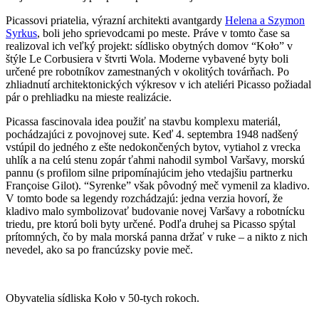
Picassovi priatelia, výrazní architekti avantgardy
Helena a Szymon
Syrkus
, boli jeho sprievodcami po meste. Práve v tomto čase sa
realizoval ich veľký projekt: sídlisko obytných domov “Koło” v
štýle Le Corbusiera v štvrti Wola. Moderne vybavené byty boli
určené pre robotníkov zamestnaných v okolitých továrňach. Po
zhliadnutí architektonických výkresov v ich ateliéri Picasso požiadal
pár o prehliadku na mieste realizácie.
Picassa fascinovala idea použiť na stavbu komplexu materiál,
pochádzajúci z povojnovej sute. Keď 4. septembra 1948 nadšený
vstúpil do jedného z ešte nedokončených bytov, vytiahol z vrecka
uhlík a na celú stenu zopár ťahmi nahodil symbol Varšavy, morskú
pannu (s profilom silne pripomínajúcim jeho vtedajšiu partnerku
Françoise Gilot). “Syrenke” však pôvodný meč vymenil za kladivo.
V tomto bode sa legendy rozchádzajú: jedna verzia hovorí, že
kladivo malo symbolizovať budovanie novej Varšavy a robotnícku
triedu, pre ktorú boli byty určené. Podľa druhej sa Picasso spýtal
prítomných, čo by mala morská panna držať v ruke – a nikto z nich
nevedel, ako sa po francúzsky povie meč.
Obyvatelia sídliska Koło v 50-tych rokoch.