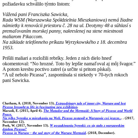
požiadavku schválilo týmto listom:
Vážená pani Franciszka Sawicka,
Rada WSM (Warszawska Spółdzielnia Mieszkaniowa) nemá žiadne
námietky k renovácii priestoru č. 28 na ul. Deotymy 48 a súhlasí s
premaľovaním morskej panny, nakreslenej na stene miestnosti
maliarom Pikaccom.
Na základe telefónneho príkazu Wyrzykowského z 18. decembra
1953.
Prišili maliari a rozložili rebríky. Jeden z nich dielo hneď
okomentoval: “No hrozné. Toto by lepšie namaľoval aj môj švagor.”
A potom kresbu poctivo zatrel (a určite si pritom pískal).
“A už nebolo Picassa”, zaspomínala si niekedy v 70-tych rokoch
pani Sawicka.
Chatham, A. (2018, November 13).
Extraodrinary tale of inner city, Warsaw and lost
Picasso brought to life in fascinating new exhibition
.
Marasli, E. (2015, April 4).
The Matador and the Mermaid: A Story of Picasso and World
Peace.
Nie tylko Syrenka w mieszkaniu na Woli. Picasso zostawił w Warszawie coś jeszcze..
. .
(2017,
November 12).
Peek, W. (2017, November 13).
W poszukiwaniu Syrenki: co się stało z warszawskim
dziełem Picassa?
Picasso in Warsaw – the sad story of the Warsaw Mermaid
.
(2018, December).