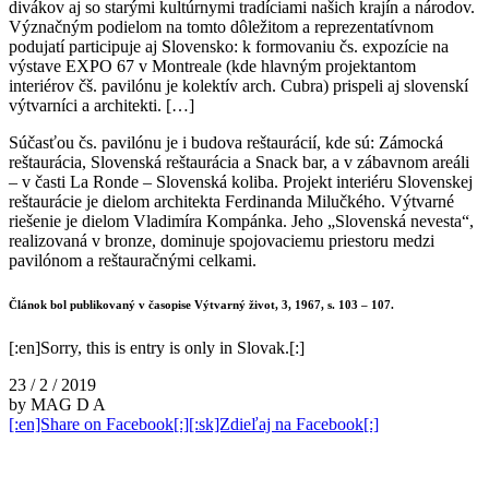
divákov aj so starými kultúrnymi tradíciami našich krajín a národov.
Význačným podielom na tomto dôležitom a reprezentatívnom
podujatí participuje aj Slovensko: k formovaniu čs. expozície na
výstave EXPO 67 v Montreale (kde hlavným projektantom
interiérov čš. pavilónu je kolektív arch. Cubra) prispeli aj slovenskí
výtvarníci a architekti. […]
Súčasťou čs. pavilónu je i budova reštaurácií, kde sú: Zámocká
reštaurácia, Slovenská reštaurácia a Snack bar, a v zábavnom areáli
­– v časti La Ronde – Slovenská koliba. Projekt interiéru Slovenskej
reštaurácie je dielom architekta Ferdinanda Milučkého. Výtvarné
riešenie je dielom Vladimíra Kompánka. Jeho „Slovenská nevesta“,
realizovaná v bronze, dominuje spojovaciemu priestoru medzi
pavilónom a reštauračnými celkami.
Článok bol publikovaný v časopise Výtvarný život, 3, 1967, s. 103 – 107.
[:en]Sorry, this is entry is only in Slovak.[:]
23 / 2 / 2019
by MAG D A
[:en]Share on Facebook[:][:sk]Zdieľaj na Facebook[:]
şans
vidobet
vidobet
vidobet
vidobet
casinolevant
casinolevant
casinolevant
vidobet
şans
casinolevant
casino
şans
casino
casino
casino
boostaro
casinolevant
şans
casinolevant
şanscasino
vidobet
vidobet
levant
gorabet
galyabet
gorabet
gorabet
gorabet
vidobet
galyabet
gorabet
gorabet
nigeria
sports
casino
|
|
güncel
giriş
|
|
|
giriş
casino
giriş
şans
casino
levant
şans
şans
|
giriş
casino
giriş
|
|
giriş
casino
|
|
|
|
|
giriş
|
|
|
betting
betting
|
giriş
|
|
|
|
|
giriş
|
|
|
|
giriş
|
|
|
|
|