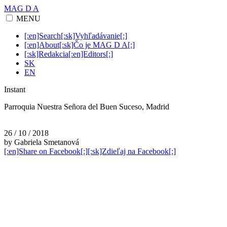
MAG D A
MENU
[:en]Search[:sk]Vyhľadávanie[:]
[:en]About[:sk]Čo je MAG D A[:]
[:sk]Redakcia[:en]Editors[:]
SK
EN
Instant
Parroquia Nuestra Señora del Buen Suceso, Madrid
26 / 10 / 2018
by Gabriela Smetanová
[:en]Share on Facebook[:][:sk]Zdieľaj na Facebook[:]
şans
vidobet
vidobet
vidobet
vidobet
casinolevant
casinolevant
casinolevant
vidobet
şans
casinolevant
casino
şans
casino
casino
casino
boostaro
casinolevant
şans
casinolevant
şanscasino
vidobet
vidobet
levant
gorabet
galyabet
gorabet
gorabet
gorabet
vidobet
galyabet
gorabet
gorabet
casino
|
|
güncel
giriş
|
|
|
giriş
casino
giriş
şans
casino
levant
şans
şans
|
giriş
casino
giriş
|
|
giriş
casino
|
|
|
|
|
giriş
|
|
|
giriş
|
|
|
|
|
giriş
|
|
|
|
giriş
|
|
|
|
|
|
|